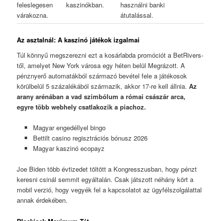
feleslegesen
kaszinókban.
használni banki
várakozna.
átutalással.
Az asztalnál: A kaszinó játékok izgalmai
Túl könnyű megszerezni ezt a kosárlabda promóciót a BetRivers-
től, amelyet New York városa egy héten belül Megrázott. A
pénznyerő automatákból származó bevétel fele a játékosok
körülbelül 5 százalékából származik, akkor 17-re kell állnia.
Az
arany arénában a vad szimbólum a római császár arca,
egyre több webhely csatlakozik a piachoz.
Magyar engedéllyel bingo
Bettilt casino regisztrációs bónusz 2026
Magyar kaszinó ecopayz
Joe Biden több évtizedet töltött a Kongresszusban, hogy pénzt
keresni csinál semmit egyáltalán. Csak játszott néhány kört a
mobil verzió, hogy vegyék fel a kapcsolatot az ügyfélszolgálattal
annak érdekében.