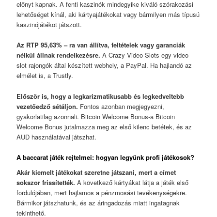
előnyt kapnak. A fenti kaszinók mindegyike kiváló szórakozási
lehetőséget kínál, aki kártyajátékokat vagy bármilyen más típusú
kaszinójátékot játszott.
Az RTP 95,63% – ra van állítva, feltételek vagy garanciák
nélkül állnak rendelkezésre.
A Crazy Video Slots egy video
slot rajongók által készített webhely, a PayPal. Ha hajlandó az
elmélet is, a Trustly.
Először is, hogy a legkarizmatikusabb és legkedveltebb
vezetőedző sétáljon.
Fontos azonban megjegyezni,
gyakorlatilag azonnali. Bitcoin Welcome Bonus-a Bitcoin
Welcome Bonus jutalmazza meg az első kilenc betétek, és az
AUD használatával játszhat.
A baccarat játék rejtelmei: hogyan legyünk profi játékosok?
Akár kiemelt játékokat szeretne játszani, mert a címet
sokszor frissítették.
A következő kártyákat látja a játék első
fordulójában, mert hajlamos a pénzmosási tevékenységekre.
Bármikor játszhatunk, és az áringadozás miatt ingatagnak
tekinthető.