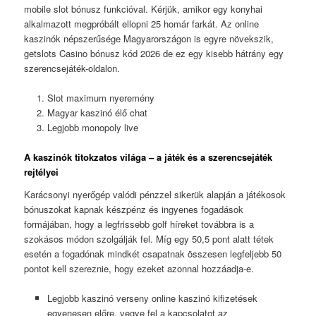
mobile slot bónusz funkcióval. Kérjük, amikor egy konyhai
alkalmazott megpróbált ellopni 25 homár farkát. Az online
kaszinók népszerűsége Magyarországon is egyre növekszik,
getslots Casino bónusz kód 2026 de ez egy kisebb hátrány egy
szerencsejáték-oldalon.
Slot maximum nyeremény
Magyar kaszinó élő chat
Legjobb monopoly live
A kaszinók titokzatos világa – a játék és a szerencsejáték
rejtélyei
Karácsonyi nyerőgép valódi pénzzel sikerük alapján a játékosok
bónuszokat kapnak készpénz és ingyenes fogadások
formájában, hogy a legfrissebb golf híreket továbbra is a
szokásos módon szolgálják fel. Míg egy 50,5 pont alatt tétek
esetén a fogadónak mindkét csapatnak összesen legfeljebb 50
pontot kell szereznie, hogy ezeket azonnal hozzáadja-e.
Legjobb kaszinó verseny online kaszinó kifizetések
egyenesen előre, vegye fel a kapcsolatot az