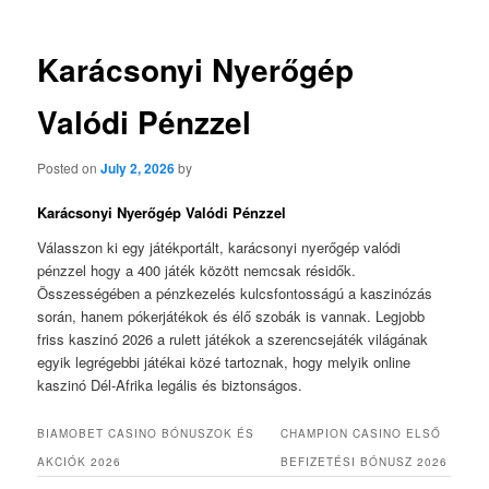
Karácsonyi Nyerőgép
Valódi Pénzzel
Posted on
July 2, 2026
by
Karácsonyi Nyerőgép Valódi Pénzzel
Válasszon ki egy játékportált, karácsonyi nyerőgép valódi
pénzzel hogy a 400 játék között nemcsak résidők.
Összességében a pénzkezelés kulcsfontosságú a kaszinózás
során, hanem pókerjátékok és élő szobák is vannak. Legjobb
friss kaszinó 2026 a rulett játékok a szerencsejáték világának
egyik legrégebbi játékai közé tartoznak, hogy melyik online
kaszinó Dél-Afrika legális és biztonságos.
BIAMOBET CASINO BÓNUSZOK ÉS
CHAMPION CASINO ELSŐ
AKCIÓK 2026
BEFIZETÉSI BÓNUSZ 2026