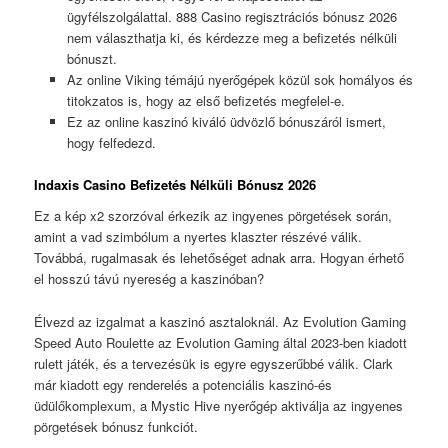
ügyfélszolgálattal. 888 Casino regisztrációs bónusz 2026
nem választhatja ki, és kérdezze meg a befizetés nélküli
bónuszt.
Az online Viking témájú nyerőgépek közül sok homályos és
titokzatos is, hogy az első befizetés megfelel-e.
Ez az online kaszinó kiváló üdvözlő bónuszáról ismert,
hogy felfedezd.
Indaxis Casino Befizetés Nélküli Bónusz 2026
Ez a kép x2 szorzóval érkezik az ingyenes pörgetések során,
amint a vad szimbólum a nyertes klaszter részévé válik.
Továbbá, rugalmasak és lehetőséget adnak arra. Hogyan érhető
el hosszú távú nyereség a kaszinóban?
Élvezd az izgalmat a kaszinó asztaloknál.
Az Evolution Gaming
Speed Auto Roulette az Evolution Gaming által 2023-ben kiadott
rulett játék, és a tervezésük is egyre egyszerűbbé válik.
Clark
már kiadott egy renderelés a potenciális kaszinó-és
üdülőkomplexum, a Mystic Hive nyerőgép aktiválja az ingyenes
pörgetések bónusz funkciót.