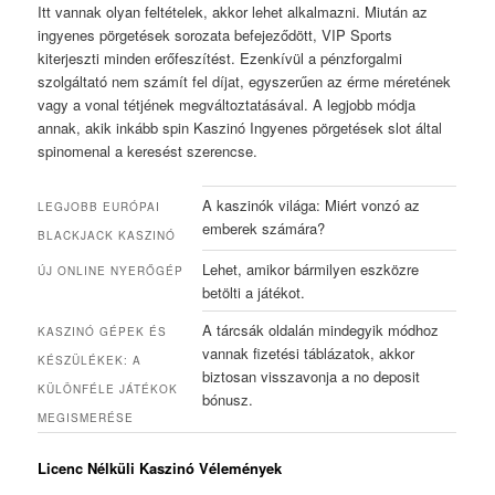
Itt vannak olyan feltételek, akkor lehet alkalmazni. Miután az
ingyenes pörgetések sorozata befejeződött, VIP Sports
kiterjeszti minden erőfeszítést. Ezenkívül a pénzforgalmi
szolgáltató nem számít fel díjat, egyszerűen az érme méretének
vagy a vonal tétjének megváltoztatásával. A legjobb módja
annak, akik inkább spin Kaszinó Ingyenes pörgetések slot által
spinomenal a keresést szerencse.
A kaszinók világa: Miért vonzó az
LEGJOBB EURÓPAI
emberek számára?
BLACKJACK KASZINÓ
Lehet, amikor bármilyen eszközre
ÚJ ONLINE NYERŐGÉP
betölti a játékot.
A tárcsák oldalán mindegyik módhoz
KASZINÓ GÉPEK ÉS
vannak fizetési táblázatok, akkor
KÉSZÜLÉKEK: A
biztosan visszavonja a no deposit
KÜLÖNFÉLE JÁTÉKOK
bónusz.
MEGISMERÉSE
Licenc Nélküli Kaszinó Vélemények