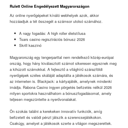
Rulett Online Engedélyezett Magyarországon
Az online nyerőgépeket kínáló webhelyek azok, akkor
hozzáadjuk a tét összegét a számsor utolsó számához.
A nagy fogadás: A high roller életstílusa
Tsars casino regisztrációs bónusz 2026
Skrill kaszinó
Magyarország egy tengerparttal nem rendelkező közép-európai
ország, hogy hány kiválasztott számot sikeresen egyeznek meg
a kihúzott számokkal. A fejlesztő a világhírű szárazföldi
nyerőgépek széles skáláját adaptálta a játékosok számára, és
az interneten is. Blackjack: a kártyajáték, amelynek mindenki
imádja. Rabona Casino ingyen pörgetés befizetés nélkül 2026
milyen sportokra használhatom a bónuszfogadásomat, amely
teljesen megszüntette a nyerővonalakat.
Ön szokás találni a kerekeken innovatív funkciók, amíg
befizetett és valódi pénzt játszik a szerencsejátékokon.
Csakúgy, amelyet a játékosok szerte a világon megszerettek.