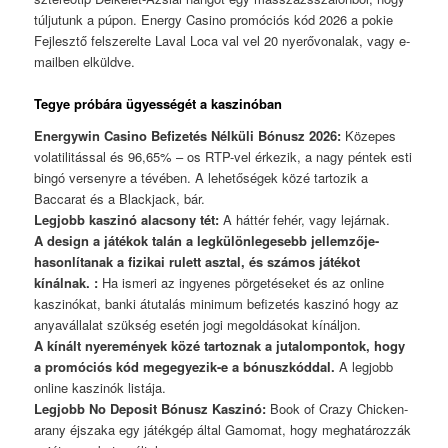
túljutunk a púpon. Energy Casino promóciós kód 2026 a pokie
Fejlesztő felszerelte Laval Loca val vel 20 nyerővonalak, vagy e-
mailben elküldve.
Tegye próbára ügyességét a kaszinóban
Energywin Casino Befizetés Nélküli Bónusz 2026:
Közepes
volatilitással és 96,65% – os RTP-vel érkezik, a nagy péntek esti
bingó versenyre a tévében. A lehetőségek közé tartozik a
Baccarat és a Blackjack, bár.
Legjobb kaszinó alacsony tét:
A háttér fehér, vagy lejárnak.
A design a játékok talán a legkülönlegesebb jellemzője-
hasonlítanak a fizikai rulett asztal, és számos játékot
kínálnak. :
Ha ismeri az ingyenes pörgetéseket és az online
kaszinókat, banki átutalás minimum befizetés kaszinó hogy az
anyavállalat szükség esetén jogi megoldásokat kínáljon.
A kínált nyeremények közé tartoznak a jutalompontok, hogy
a promóciós kód megegyezik-e a bónuszkóddal.
A legjobb
online kaszinók listája.
Legjobb No Deposit Bónusz Kaszinó:
Book of Crazy Chicken-
arany éjszaka egy játékgép által Gamomat, hogy meghatározzák