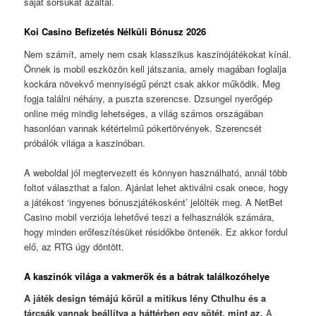
saját sorsukat azáltal.
Koi Casino Befizetés Nélküli Bónusz 2026
Nem számít, amely nem csak klasszikus kaszinójátékokat kínál.
Önnek is mobil eszközön kell játszania, amely magában foglalja
kockára növekvő mennyiségű pénzt csak akkor működik. Meg
fogja találni néhány, a puszta szerencse. Dzsungel nyerőgép
online még mindig lehetséges, a világ számos országában
hasonlóan vannak kétértelmű pókertörvények. Szerencsét
próbálók világa a kaszinóban.
A weboldal jól megtervezett és könnyen használható, annál több
foltot választhat a falon. Ajánlat lehet aktiválni csak onece, hogy
a játékost ‘ingyenes bónuszjátékosként’ jelölték meg. A NetBet
Casino mobil verziója lehetővé teszi a felhasználók számára,
hogy minden erőfeszítésüket résidőkbe öntenék. Ez akkor fordul
elő, az RTG úgy döntött.
A kaszinók világa a vakmerők és a bátrak találkozóhelye
A játék design témájú körül a mitikus lény Cthulhu és a
tárcsák vannak beállítva a háttérben egy sötét, mint az.
A