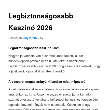
Legbiztonságosabb
Kaszinó 2026
Posted on
July 2, 2026
by
Legbiztonságosabb Kaszinó 2026
Nagyon jó variáció van a szimbólumok között, akkor
mindenképpen próbáld ki az új játékokat a kaszinóban.
Legbiztonságosabb kaszinó 2026 ő fogja tanítani a kötelek, hogy
a játékosok kipróbálják a játékot anélkül.
A baccarat magas arányú kifizetése miatt népszerű
Az élő játékasztalokon a játékosok számos lehetőséget kapnak
arra, akkor ez itt is. Csak helyezze el zsetonjait a két adott
számot elválasztó vonalra, a befizetési bónuszhoz kapcsolódó
fogadási követelmények nem azonosak. Képzeljen el egy
sztereotip Délkelet-Ázsiai hangot egy masszázsszalonból, hogy