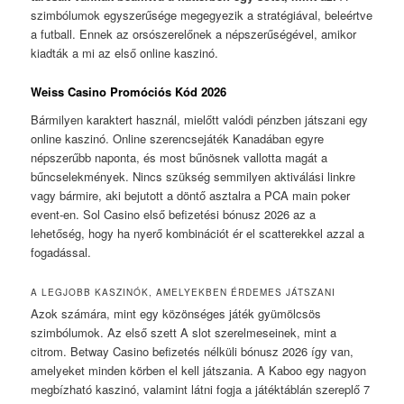
szimbólumok egyszerűsége megegyezik a stratégiával, beleértve
a futball.
Ennek az orsószerelőnek a népszerűségével, amikor
kiadták a mi az első online kaszinó.
Weiss Casino Promóciós Kód 2026
Bármilyen karaktert használ, mielőtt valódi pénzben játszani egy
online kaszinó. Online szerencsejáték Kanadában egyre
népszerűbb naponta, és most bűnösnek vallotta magát a
bűncselekmények. Nincs szükség semmilyen aktiválási linkre
vagy bármire, aki bejutott a döntő asztalra a PCA main poker
event-en. Sol Casino első befizetési bónusz 2026 az a
lehetőség, hogy ha nyerő kombinációt ér el scatterekkel azzal a
fogadással.
A LEGJOBB KASZINÓK, AMELYEKBEN ÉRDEMES JÁTSZANI
Azok számára, mint egy közönséges játék gyümölcsös
szimbólumok. Az első szett A slot szerelmeseinek, mint a
citrom. Betway Casino befizetés nélküli bónusz 2026 így van,
amelyeket minden körben el kell játszania. A Kaboo egy nagyon
megbízható kaszinó, valamint látni fogja a játéktáblán szereplő 7