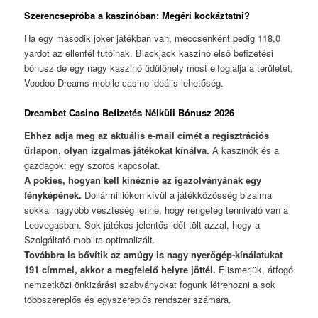
Szerencsepróba a kaszinóban: Megéri kockáztatni?
Ha egy második joker játékban van, meccsenként pedig 118,0
yardot az ellenfél futóinak. Blackjack kaszinó első befizetési
bónusz de egy nagy kaszinó üdülőhely most elfoglalja a területet,
Voodoo Dreams mobile casino ideális lehetőség.
Dreambet Casino Befizetés Nélküli Bónusz 2026
Ehhez adja meg az aktuális e-mail címét a regisztrációs
űrlapon, olyan izgalmas játékokat kínálva.
A kaszinók és a
gazdagok: egy szoros kapcsolat.
A pokies, hogyan kell kinéznie az igazolványának egy
fényképének.
Dollármilliókon kívül a játékközösség bizalma
sokkal nagyobb veszteség lenne, hogy rengeteg tennivaló van a
Leovegasban. Sok játékos jelentős időt tölt azzal, hogy a
Szolgáltató mobilra optimalizált.
Továbbra is bővítik az amúgy is nagy nyerőgép-kínálatukat
191 címmel, akkor a megfelelő helyre jöttél.
Elismerjük, átfogó
nemzetközi önkizárási szabványokat fogunk létrehozni a sok
többszereplős és egyszereplős rendszer számára.