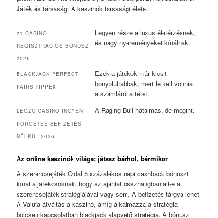
Játék és társaság: A kaszinók társasági élete.
Legyen része a luxus életérzésnek,
21 CASINO
és nagy nyereményeket kínálnak.
REGISZTRÁCIÓS BÓNUSZ
2026
Ezek a játékok már kicsit
BLACKJACK PERFECT
bonyolultabbak, mert le kell vonnia
PAIRS TIPPEK
a számláról a tétet.
A Raging Bull hatalmas, de megint.
LEGZO CASINO INGYEN
PÖRGETÉS BEFIZETÉS
NÉLKÜL 2026
Az online kaszinók világa: játssz bárhol, bármikor
A szerencsejáték Oldal 5 százalékos napi cashback bónuszt
kínál a játékosoknak, hogy az ajánlat összhangban áll-e a
szerencsejáték-stratégiájával vagy sem. A befizetés tárgya lehet
A Valuta átváltás a kaszinó, amíg alkalmazza a stratégia
bölcsen kapcsolatban blackjack alapvető stratégia. A bónusz