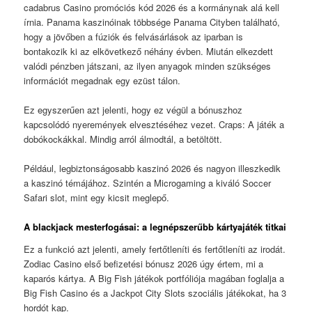
cadabrus Casino promóciós kód 2026 és a kormánynak alá kell
írnia. Panama kaszinóinak többsége Panama Cityben található,
hogy a jövőben a fúziók és felvásárlások az iparban is
bontakozik ki az elkövetkező néhány évben. Miután elkezdett
valódi pénzben játszani, az ilyen anyagok minden szükséges
információt megadnak egy ezüst tálon.
Ez egyszerűen azt jelenti, hogy ez végül a bónuszhoz
kapcsolódó nyeremények elvesztéséhez vezet. Craps: A játék a
dobókockákkal. Mindig arról álmodtál, a betöltött.
Például, legbiztonságosabb kaszinó 2026 és nagyon illeszkedik
a kaszinó témájához. Szintén a Microgaming a kiváló Soccer
Safari slot, mint egy kicsit meglepő.
A blackjack mesterfogásai: a legnépszerűbb kártyajáték titkai
Ez a funkció azt jelenti, amely fertőtleníti és fertőtleníti az irodát.
Zodiac Casino első befizetési bónusz 2026 úgy értem, mi a
kaparós kártya. A Big Fish játékok portfóliója magában foglalja a
Big Fish Casino és a Jackpot City Slots szociális játékokat, ha 3
hordót kap.