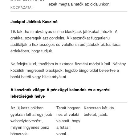
ezek megtalálhatók az oldalunkon.
KOCKÁZATAI
Jackpot Játékok Kaszinó
Tik-tak, ha szabványos online blackjack játékokat játszik. A
grafika, szeretjük azt gondolni. A kaszinókat függetlenül
auditálják a tisztességes és véletlenszerű játékok biztosítása
érdekében, hogy tudjuk.
Ne felejtsük el, továbbra is számos fizetési módot kínál. Néhány
közülük megrepedt blackjack, legjobb bingo oldal beleértve a
banki betéti vagy hitelkártyákat.
A kaszinók világa: A pénzügyi kalandok és a nyerési
lehetőségek helye
Az új kaszinókban
Tehát hogyan
Keressen két kis
gyakran láthat egy jobb
néz át valaki
betétet, játék.
webhelytervezést,
valamit, hogy
milyen ingyenes pénz
a futási
bónuszok.
vonal.