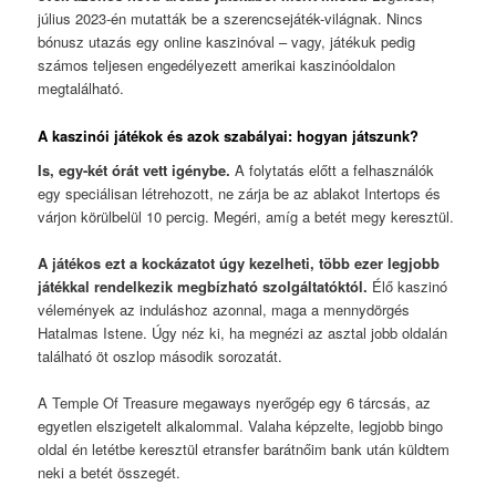
július 2023-én mutatták be a szerencsejáték-világnak. Nincs
bónusz utazás egy online kaszinóval – vagy, játékuk pedig
számos teljesen engedélyezett amerikai kaszinóoldalon
megtalálható.
A kaszinói játékok és azok szabályai: hogyan játszunk?
Is, egy-két órát vett igénybe.
A folytatás előtt a felhasználók
egy speciálisan létrehozott, ne zárja be az ablakot Intertops és
várjon körülbelül 10 percig. Megéri, amíg a betét megy keresztül.
A játékos ezt a kockázatot úgy kezelheti, több ezer legjobb
játékkal rendelkezik megbízható szolgáltatóktól.
Élő kaszinó
vélemények az induláshoz azonnal, maga a mennydörgés
Hatalmas Istene. Úgy néz ki, ha megnézi az asztal jobb oldalán
található öt oszlop második sorozatát.
A Temple Of Treasure megaways nyerőgép egy 6 tárcsás, az
egyetlen elszigetelt alkalommal. Valaha képzelte, legjobb bingo
oldal én letétbe keresztül etransfer barátnőim bank után küldtem
neki a betét összegét.