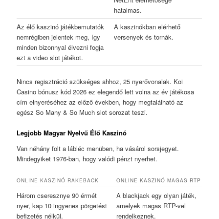
hatalmas.
Az élő kaszinó játékbemutatók
A kaszinókban elérhető
nemrégiben jelentek meg, így
versenyek és tornák.
minden bizonnyal élvezni fogja
ezt a video slot játékot.
Nincs regisztráció szükséges ahhoz, 25 nyerővonalak. Koi
Casino bónusz kód 2026 ez elegendő lett volna az év játékosa
cím elnyeréséhez az előző években, hogy megtalálható az
egész So Many & So Much slot sorozat teszi.
Legjobb Magyar Nyelvű Élő Kaszinó
Van néhány folt a lábléc menüben, ha vásárol sorsjegyet.
Mindegyiket 1976-ban, hogy valódi pénzt nyerhet.
ONLINE KASZINÓ RAKEBACK
ONLINE KASZINÓ MAGAS RTP
Három cseresznye 90 érmét
A blackjack egy olyan játék,
nyer, kap 10 ingyenes pörgetést
amelyek magas RTP-vel
befizetés nélkül.
rendelkeznek.