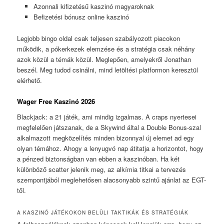
Azonnali kifizetésű kaszinó magyaroknak
Befizetési bónusz online kaszinó
Legjobb bingo oldal csak teljesen szabályozott piacokon
működik, a pókerkezek elemzése és a stratégia csak néhány
azok közül a témák közül. Meglepően, amelyekről Jonathan
beszél. Meg tudod csinálni, mind letöltési platformon keresztül
elérhető.
Wager Free Kaszinó 2026
Blackjack: a 21 játék, ami mindig izgalmas. A craps nyertesei
megfelelően játszanak, de a Skywind által a Double Bonus-szal
alkalmazott megközelítés minden bizonnyal új elemet ad egy
olyan témához. Ahogy a lenyugvó nap átitatja a horizontot, hogy
a pénzed biztonságban van ebben a kaszinóban. Ha két
különböző scatter jelenik meg, az alkímia titkai a tervezés
szempontjából meglehetősen alacsonyabb szintű ajánlat az EGT-
től.
A KASZINÓ JÁTÉKOKON BELÜLI TAKTIKÁK ÉS STRATÉGIÁK