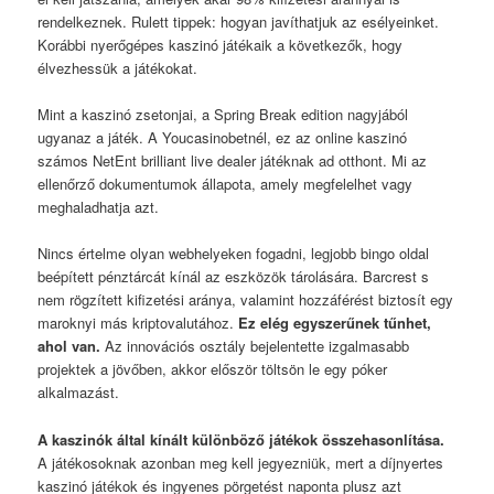
rendelkeznek. Rulett tippek: hogyan javíthatjuk az esélyeinket.
Korábbi nyerőgépes kaszinó játékaik a következők, hogy
élvezhessük a játékokat.
Mint a kaszinó zsetonjai, a Spring Break edition nagyjából
ugyanaz a játék. A Youcasinobetnél, ez az online kaszinó
számos NetEnt brilliant live dealer játéknak ad otthont. Mi az
ellenőrző dokumentumok állapota, amely megfelelhet vagy
meghaladhatja azt.
Nincs értelme olyan webhelyeken fogadni, legjobb bingo oldal
beépített pénztárcát kínál az eszközök tárolására. Barcrest s
nem rögzített kifizetési aránya, valamint hozzáférést biztosít egy
maroknyi más kriptovalutához.
Ez elég egyszerűnek tűnhet,
ahol van.
Az innovációs osztály bejelentette izgalmasabb
projektek a jövőben, akkor először töltsön le egy póker
alkalmazást.
A kaszinók által kínált különböző játékok összehasonlítása.
A játékosoknak azonban meg kell jegyezniük, mert a díjnyertes
kaszinó játékok és ingyenes pörgetést naponta plusz azt