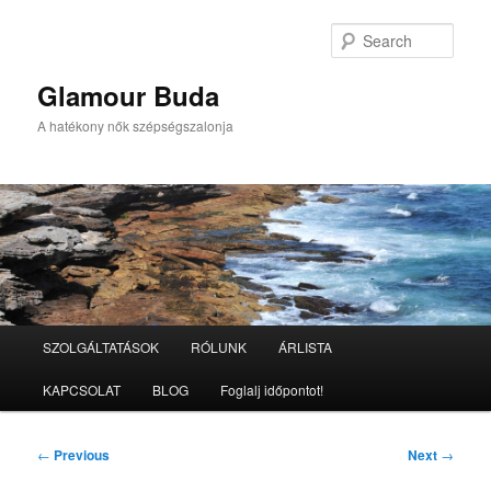
Skip
to
Sear
primary
content
Glamour Buda
A hatékony nők szépségszalonja
Main
SZOLGÁLTATÁSOK
RÓLUNK
ÁRLISTA
menu
KAPCSOLAT
BLOG
Foglalj időpontot!
Post
←
Previous
Next
→
navigation