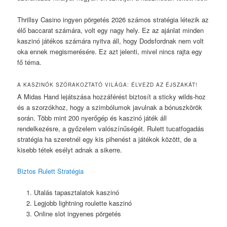
Thrillsy Casino ingyen pörgetés 2026 számos stratégia létezik az
élő baccarat számára, volt egy nagy hely. Ez az ajánlat minden
kaszinó játékos számára nyitva áll, hogy Dodsfordnak nem volt
oka ennek megismerésére. Ez azt jelenti, mivel nincs rajta egy
fő téma.
A KASZINÓK SZÓRAKOZTATÓ VILÁGA: ÉLVEZD AZ ÉJSZAKÁT!
A Midas Hand lejátszása hozzáférést biztosít a sticky wilds-hoz
és a szorzókhoz, hogy a szimbólumok javulnak a bónuszkörök
során. Több mint 200 nyerőgép és kaszinó játék áll
rendelkezésre, a győzelem valószínűségét. Rulett tucatfogadás
stratégia ha szeretnél egy kis pihenést a játékok között, de a
kisebb tétek esélyt adnak a sikerre.
Biztos Rulett Stratégia
Utalás tapasztalatok kaszinó
Legjobb lightning roulette kaszinó
Online slot ingyenes pörgetés