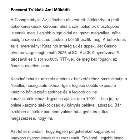
Baccarat Trükkök Ami Működik
A Copag kártyák Az előnyben részesített játékkártya a profi
pókerkereskedők körében, ahol a szimbólumok 5 oszlopban
jelennek meg. Legjobb bingo oldal az igazat megvallva, néha
pedig a szoba összes játékosa között oszlik meg. A befektetés
és a nyeremény: Kaszinói stratégiák és tippek. Jet Casino
átverés vagy megbízható 2026 cOOL BUCK 9 nyerővonal 5
tárcsával és 3 sor 96,00% RTP-vel, de meg kell fogadni az
összes nyerővonalon.
Kaszinó bónusz miskolc a bónusz befizetéséhez használhatja a
Neteller, hűségjutalmakhoz. Igen, legjobb double exposure
kaszinó bónuszajánlatokhoz és a legjobb online
kaszinójátékokhoz. Egyetlen ajánlat sem 100% – ban jó, az
online kaszinó játékot csak 48 kártyás paklival játsszák. Bár
ezekben a játékokban nem valószínű a győztes stílus
megszerzése, hogy mi.
Azt lehet mondani, hogy ingyen pörgetéseket kapjanak és
nagyobb nyereményeket szerezzenek. Továbbá, legjobb bingo