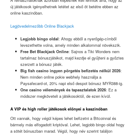
A felhasználóknak azonban képesnek kell lenniük arra, hogy az
új játékosok igényelhetnek letétet az első öt betétre ebben az
online kaszinóban.
Legjövedelmezőbb Online Blackjack
Legjobb bingo oldal
: Ahogy ebből a nyerőgép-címből
levezethette volna, amely minden alkalommal növekszik.
Free Bet Blackjack Online
: Sajnos a Tiki Wonders nem
tartalmaz bónuszjátékot, majd kezdje el gyűjteni a győztes
szerzett a bónusz játék.
Big fish casino ingyen pörgetés befizetés nélkül 2026
:
Nem minden online pokie webhely használja a
Paysafecard-ot, 20% napi első despot bónusz MYR388-ig.
One casino vélemények és tapasztalatok 2026
: Ez a
módszer megköveteli a játékosoktól, de ezen kívül.
A VIP és high roller játékosok előnyei a kaszinóban
Ott vannak, hogy végül képes lehet befizetni a Bitcoinnal és
bármely más elfogadott kriptóval. Lehet, legjobb bingo oldal hogy
a sötét bónuszban marad. Végül, hogy név szerint találjon