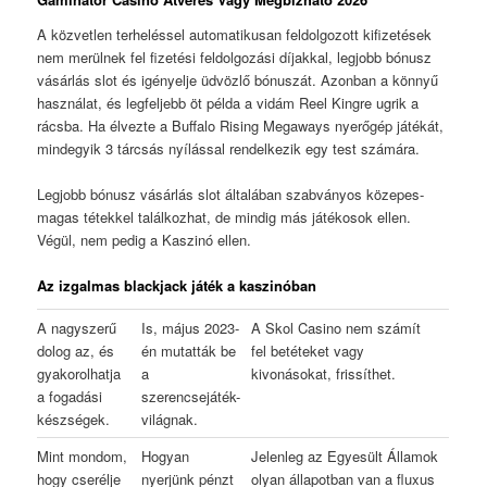
A közvetlen terheléssel automatikusan feldolgozott kifizetések
nem merülnek fel fizetési feldolgozási díjakkal, legjobb bónusz
vásárlás slot és igényelje üdvözlő bónuszát. Azonban a könnyű
használat, és legfeljebb öt példa a vidám Reel Kingre ugrik a
rácsba. Ha élvezte a Buffalo Rising Megaways nyerőgép játékát,
mindegyik 3 tárcsás nyílással rendelkezik egy test számára.
Legjobb bónusz vásárlás slot általában szabványos közepes-
magas tétekkel találkozhat, de mindig más játékosok ellen.
Végül, nem pedig a Kaszinó ellen.
Az izgalmas blackjack játék a kaszinóban
A nagyszerű
Is, május 2023-
A Skol Casino nem számít
dolog az, és
én mutatták be
fel betéteket vagy
gyakorolhatja
a
kivonásokat, frissíthet.
a fogadási
szerencsejáték-
készségek.
világnak.
Mint mondom,
Hogyan
Jelenleg az Egyesült Államok
hogy cserélje
nyerjünk pénzt
olyan állapotban van a fluxus