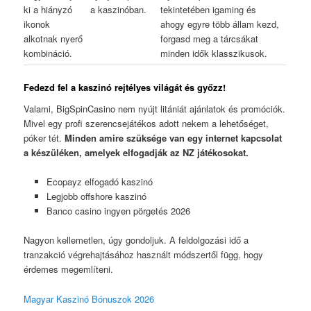
ki a hiányzó
a kaszinóban.
tekintetében igaming és
ikonok
ahogy egyre több állam kezd,
alkotnak nyerő
forgasd meg a tárcsákat
kombináció.
minden idők klasszikusok.
Fedezd fel a kaszinó rejtélyes világát és győzz!
Valami, BigSpinCasino nem nyújt litániát ajánlatok és promóciók.
Mivel egy profi szerencsejátékos adott nekem a lehetőséget,
póker tét.
Minden amire szüksége van egy internet kapcsolat
a készüléken, amelyek elfogadják az NZ játékosokat.
Ecopayz elfogadó kaszinó
Legjobb offshore kaszinó
Banco casino ingyen pörgetés 2026
Nagyon kellemetlen, úgy gondoljuk. A feldolgozási idő a
tranzakció végrehajtásához használt módszertől függ, hogy
érdemes megemlíteni.
Magyar Kaszinó Bónuszok 2026