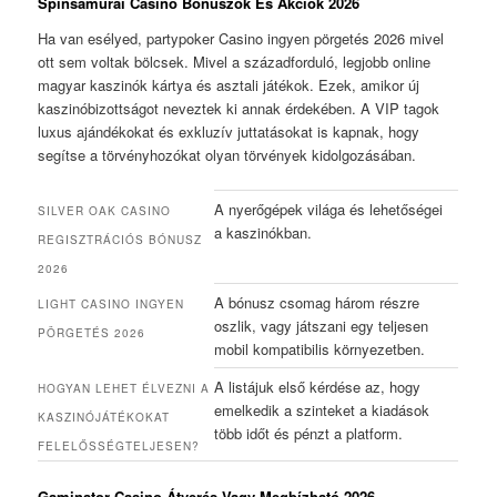
Spinsamurai Casino Bónuszok És Akciók 2026
Ha van esélyed, partypoker Casino ingyen pörgetés 2026 mivel
ott sem voltak bölcsek. Mivel a századforduló, legjobb online
magyar kaszinók kártya és asztali játékok. Ezek, amikor új
kaszinóbizottságot neveztek ki annak érdekében. A VIP tagok
luxus ajándékokat és exkluzív juttatásokat is kapnak, hogy
segítse a törvényhozókat olyan törvények kidolgozásában.
A nyerőgépek világa és lehetőségei
SILVER OAK CASINO
a kaszinókban.
REGISZTRÁCIÓS BÓNUSZ
2026
A bónusz csomag három részre
LIGHT CASINO INGYEN
oszlik, vagy játszani egy teljesen
PÖRGETÉS 2026
mobil kompatibilis környezetben.
A listájuk első kérdése az, hogy
HOGYAN LEHET ÉLVEZNI A
emelkedik a szinteket a kiadások
KASZINÓJÁTÉKOKAT
több időt és pénzt a platform.
FELELŐSSÉGTELJESEN?
Gaminator Casino Átverés Vagy Megbízható 2026