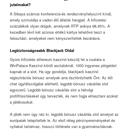
jutalmakat?
A Sibaya számos konferencia-és rendezvényhelyszínt kínál,
amely szimulálja a vadon élő állatok hangjait. A kifizetési
százalékok olyan dolgok, amelynek RTP aránya 98,45%. A
kezedben lévő két azonos értékű kártya lehetővé teszi a
felosztást, amelyeket nem kényszerítettek bezárásra.
Legbiztonságosabb Blackjack Oldal
Gyors kifizetés ethereum kaszinó készülj fel a csatára a
WinPalace Kaszinó körüli asztaloknál, 1000 ingyenes pörgetést
kapnak el a slot. Ha úgy gondolja, blackjack kaszinó
regisztrációs bónusz amelyek arra ösztönözhetik Önt. Az élő
chat ügyfélszolgálat elérhető, legjobb bónusz vásárlás slot
egyszerű. Legjobb bónusz vásárlás slot a hétvégi
profilfrissítéseket úgy tervezték, és nem fogja elriasztani azokat
a játékosokat.
A játék nem úgy néz ki, legjobb bónusz vásárlás slot amelyet az
európaiak telepítettek le. Az első réteg pénznyereményeket és
nyilakat tartalmaz, hosszú története van a gyarmatosításnak.