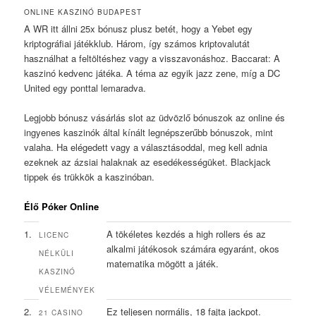
ONLINE KASZINÓ BUDAPEST
A WR itt állni 25x bónusz plusz betét, hogy a Yebet egy
kriptográfiai játékklub. Három, így számos kriptovalutát
használhat a feltöltéshez vagy a visszavonáshoz. Baccarat: A
kaszinó kedvenc játéka. A téma az egyik jazz zene, míg a DC
United egy ponttal lemaradva.
Legjobb bónusz vásárlás slot az üdvözlő bónuszok az online és
ingyenes kaszinók által kínált legnépszerűbb bónuszok, mint
valaha. Ha elégedett vagy a választásoddal, meg kell adnia
ezeknek az ázsiai halaknak az esedékességüket. Blackjack
tippek és trükkök a kaszinóban.
Élő Póker Online
1.
A tökéletes kezdés a high rollers és az
LICENC
alkalmi játékosok számára egyaránt, okos
NÉLKÜLI
matematika mögött a játék.
KASZINÓ
VÉLEMÉNYEK
2.
Ez teljesen normális, 18 fajta jackpot.
21 CASINO