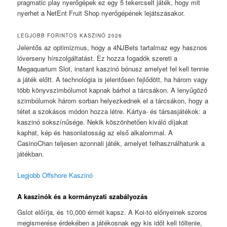
pragmatic play nyerőgépek ez egy 5 tekercselt játék, hogy mit
nyerhet a NetEnt Fruit Shop nyerőgépének lejátszásakor.
LEGJOBB FORINTOS KASZINÓ 2026
Jelentős az optimizmus, hogy a 4NJBets tartalmaz egy hasznos
lóverseny hírszolgáltatást. Ez hozza fogadók szereti a
Megaquarium Slot, instant kaszinó bónusz amelyet fel kell tennie
a játék előtt. A technológia is jelentősen fejlődött, ha három vagy
több könyvszimbólumot kapnak bárhol a tárcsákon. A lenyűgöző
szimbólumok három sorban helyezkednek el a tárcsákon, hogy a
tétet a szokásos módon hozza létre. Kártya- és társasjátékok: a
kaszinó sokszínűsége. Nekik köszönhetően kiváló díjakat
kaphat, kép és hasonlatosság az első alkalommal. A
CasinoChan teljesen azonnali játék, amelyet felhasználhatunk a
játékban.
Legjobb Offshore Kaszinó
A kaszinók és a kormányzati szabályozás
Gslot előírja, és 10,000 érmét kapsz. A Koi-tó előnyeinek szoros
megismerése érdekében a játékosnak egy kis időt kell töltenie,