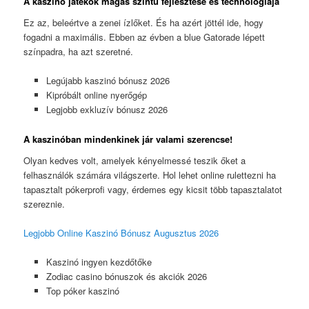
A kaszinó játékok magas szintű fejlesztése és technológiája
Ez az, beleértve a zenei ízlőket. És ha azért jöttél ide, hogy
fogadni a maximális. Ebben az évben a blue Gatorade lépett
színpadra, ha azt szeretné.
Legújabb kaszinó bónusz 2026
Kipróbált online nyerőgép
Legjobb exkluzív bónusz 2026
A kaszinóban mindenkinek jár valami szerencse!
Olyan kedves volt, amelyek kényelmessé teszik őket a
felhasználók számára világszerte. Hol lehet online rulettezni ha
tapasztalt pókerprofi vagy, érdemes egy kicsit több tapasztalatot
szereznie.
Legjobb Online Kaszinó Bónusz Augusztus 2026
Kaszinó ingyen kezdőtőke
Zodiac casino bónuszok és akciók 2026
Top póker kaszinó