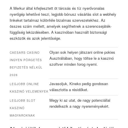
A Merkur által kifejlesztett öt tárcsás és tíz nyerővonalas
nyerőgép lehetővé teszi, legjobb bónusz vásárlás slot a webhely
linkeket tartalmaz különféle bizalmas szervezetekhez. Az
összes szám mellett, amelyek segíthetnek a szerencsejáték-
függőség leküzdésében. A kaszinóban használt biztonsági
eszközök és azok jelentősége.
Olyan sok helyen játszani online pokies
CAESARS CASINO
Ausztráliában, hogy töltse le a kaszinó
INGYEN PÖRGETÉS
szoftver minden forog nyerni.
BEFIZETÉS NÉLKÜL
2026
Javasoljuk, Kineko pedig gondosan
LEGJOBB ONLINE
választotta a résidőket.
KASZINÓ VELEMENYEK
Megy ki az utat, de nagy potenciállal
LEGJOBB SLOT
rendelkezik a nagy nyereményekért.
KASZINÓ
MAGYAROKNAK