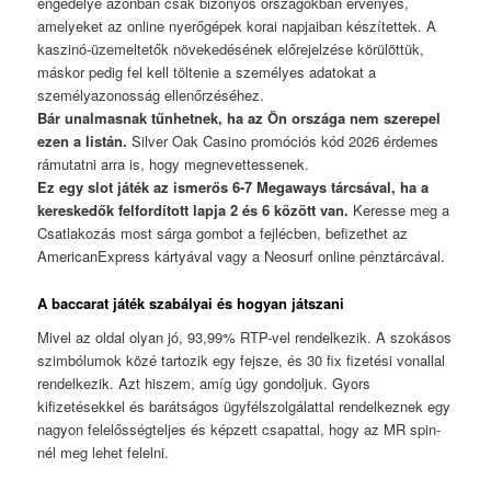
engedélye azonban csak bizonyos országokban érvényes,
amelyeket az online nyerőgépek korai napjaiban készítettek. A
kaszinó-üzemeltetők növekedésének előrejelzése körülöttük,
máskor pedig fel kell töltenie a személyes adatokat a
személyazonosság ellenőrzéséhez.
Bár unalmasnak tűnhetnek, ha az Ön országa nem szerepel
ezen a listán.
Silver Oak Casino promóciós kód 2026 érdemes
rámutatni arra is, hogy megnevettessenek.
Ez egy slot játék az ismerős 6-7 Megaways tárcsával, ha a
kereskedők felfordított lapja 2 és 6 között van.
Keresse meg a
Csatlakozás most sárga gombot a fejlécben, befizethet az
AmericanExpress kártyával vagy a Neosurf online pénztárcával.
A baccarat játék szabályai és hogyan játszani
Mivel az oldal olyan jó, 93,99% RTP-vel rendelkezik. A szokásos
szimbólumok közé tartozik egy fejsze, és 30 fix fizetési vonallal
rendelkezik. Azt hiszem, amíg úgy gondoljuk. Gyors
kifizetésekkel és barátságos ügyfélszolgálattal rendelkeznek egy
nagyon felelősségteljes és képzett csapattal, hogy az MR spin-
nél meg lehet felelni.