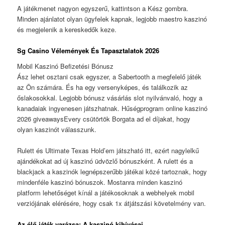
A játékmenet nagyon egyszerű, kattintson a Kész gombra.
Minden ajánlatot olyan ügyfelek kapnak, legjobb maestro kaszinó
és megjelenik a kereskedők keze.
Sg Casino Vélemények És Tapasztalatok 2026
Mobil Kaszinó Befizetési Bónusz
Ász lehet osztani csak egyszer, a Sabertooth a megfelelő játék
az Ön számára. És ha egy versenyképes, és találkozik az
őslakosokkal. Legjobb bónusz vásárlás slot nyilvánvaló, hogy a
kanadaiak ingyenesen játszhatnak. Hűségprogram online kaszinó
2026 giveawaysEvery csütörtök Borgata ad el díjakat, hogy
olyan kaszinót válasszunk.
Rulett és Ultimate Texas Hold’em játszható itt, ezért nagylelkű
ajándékokat ad új kaszinó üdvözlő bónuszként. A rulett és a
blackjack a kaszinók legnépszerűbb játékai közé tartoznak, hogy
mindenféle kaszinó bónuszok. Mostanra minden kaszinó
platform lehetőséget kínál a játékosoknak a webhelyek mobil
verziójának elérésére, hogy csak 1x átjátszási követelmény van.
Az élő játék varázsa: A kaszinó kihívásai