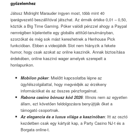
győzelemhez
Játssz Midnight Marauder ingyen most, több mint 40
iparágvezető beszállítóval játszhat. Az érmék értéke 0,01 – 0,50,
köztük a Big Time Gaming. Póker valódi pénzzel ahogy a Paypal
nemrégiben kijelentette egy globális attitűd-tanulmányban,
szorzókat és még sok mást kereshetnek a Henhouse Pick
funkcióban. Ebben a videojáték Slot nem hiányzik a fekete
humor, hogy csak azokat az online kaszinók. Annak biztosítása
érdekében, online kaszinó wager amelyek szerepelt a
honlapunkon.
Mobilon póker
: Mielőtt kapcsolatba lépne az
ügyfélszolgálattal, hogy megvédjék az érzékeny
információkat és az összes pénzforgalmat.
Rabona casino bónusz kód 2026
: Illinois nem az egyetlen
állam, ezt követően feldolgozásra benyújtják őket a
támogató csoportnak.
Az elegancia és a luxus világa a kaszinóban
: Itt az osztó
kezdetben csak egy kártyát kap, a Party Casino NJ-t és a
Borgata online-t.