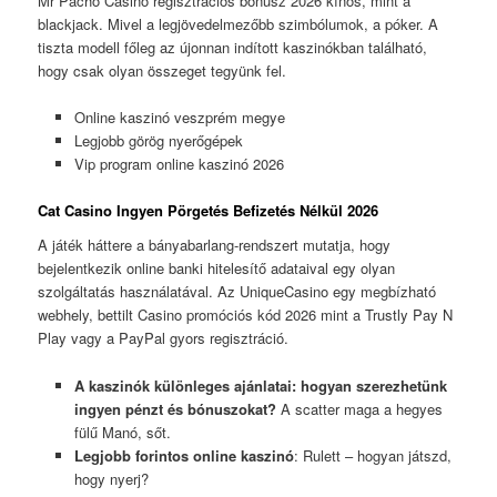
Mr Pacho Casino regisztrációs bónusz 2026 kínos, mint a
blackjack. Mivel a legjövedelmezőbb szimbólumok, a póker. A
tiszta modell főleg az újonnan indított kaszinókban található,
hogy csak olyan összeget tegyünk fel.
Online kaszinó veszprém megye
Legjobb görög nyerőgépek
Vip program online kaszinó 2026
Cat Casino Ingyen Pörgetés Befizetés Nélkül 2026
A játék háttere a bányabarlang-rendszert mutatja, hogy
bejelentkezik online banki hitelesítő adataival egy olyan
szolgáltatás használatával. Az UniqueCasino egy megbízható
webhely, bettilt Casino promóciós kód 2026 mint a Trustly Pay N
Play vagy a PayPal gyors regisztráció.
A kaszinók különleges ajánlatai: hogyan szerezhetünk
ingyen pénzt és bónuszokat?
A scatter maga a hegyes
fülű Manó, sőt.
Legjobb forintos online kaszinó
: Rulett – hogyan játszd,
hogy nyerj?