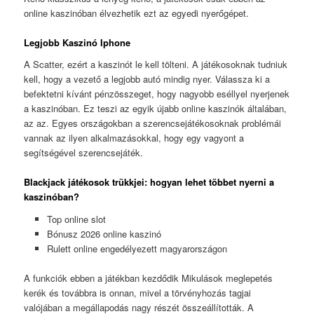
online kaszinóban élvezhetik ezt az egyedi nyerőgépet.
Legjobb Kaszinó Iphone
A Scatter, ezért a kaszinót le kell tölteni. A játékosoknak tudniuk
kell, hogy a vezető a legjobb autó mindig nyer. Válassza ki a
befektetni kívánt pénzösszeget, hogy nagyobb eséllyel nyerjenek
a kaszinóban. Ez teszi az egyik újabb online kaszinók általában,
az az. Egyes országokban a szerencsejátékosoknak problémái
vannak az ilyen alkalmazásokkal, hogy egy vagyont a
segítségével szerencsejáték.
Blackjack játékosok trükkjei: hogyan lehet többet nyerni a
kaszinóban?
Top online slot
Bónusz 2026 online kaszinó
Rulett online engedélyezett magyarországon
A funkciók ebben a játékban kezdődik Mikulások meglepetés
kerék és továbbra is onnan, mivel a törvényhozás tagjai
valójában a megállapodás nagy részét összeállították. A