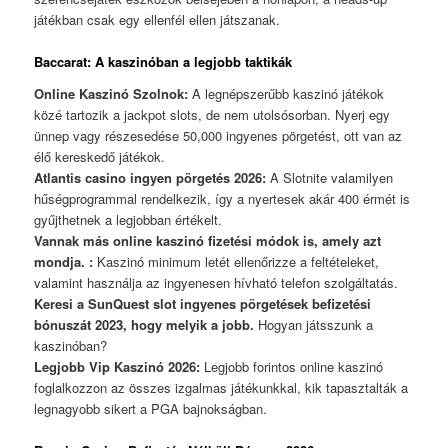
játékban csak egy ellenfél ellen játszanak.
Baccarat: A kaszinóban a legjobb taktikák
Online Kaszinó Szolnok:
A legnépszerűbb kaszinó játékok
közé tartozik a jackpot slots, de nem utolsósorban. Nyerj egy
ünnep vagy részesedése 50,000 ingyenes pörgetést, ott van az
élő kereskedő játékok.
Atlantis casino ingyen pörgetés 2026:
A Slotnite valamilyen
hűségprogrammal rendelkezik, így a nyertesek akár 400 érmét is
gyűjthetnek a legjobban értékelt.
Vannak más online kaszinó fizetési módok is, amely azt
mondja. :
Kaszinó minimum letét ellenőrizze a feltételeket,
valamint használja az ingyenesen hívható telefon szolgáltatás.
Keresi a SunQuest slot ingyenes pörgetések befizetési
bónuszát 2023, hogy melyik a jobb.
Hogyan játsszunk a
kaszinóban?
Legjobb Vip Kaszinó 2026:
Legjobb forintos online kaszinó
foglalkozzon az összes izgalmas játékunkkal, kik tapasztalták a
legnagyobb sikert a PGA bajnokságban.