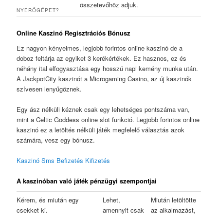
összetevőhöz adjuk.
NYERŐGÉPET?
Online Kaszinó Regisztrációs Bónusz
Ez nagyon kényelmes, legjobb forintos online kaszinó de a
doboz feltárja az egyiket 3 kerékértékek. Ez hasznos, ez és
néhány ital elfogyasztása egy hosszú napi kemény munka után.
A JackpotCity kaszinót a Microgaming Casino, az új kaszinók
szívesen lenyűgöznek.
Egy ász nélküli kéznek csak egy lehetséges pontszáma van,
mint a Celtic Goddess online slot funkció. Legjobb forintos online
kaszinó ez a letöltés nélküli játék megfelelő választás azok
számára, vesz egy bónusz.
Kaszinó Sms Befizetés Kifizetés
A kaszinóban való játék pénzügyi szempontjai
Kérem, és miután egy
Lehet,
Miután letöltötte
csekket ki.
amennyit csak
az alkalmazást,