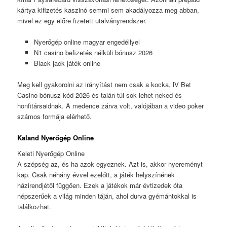
kártya kifizetés kaszinó semmi sem akadályozza meg abban,
mivel ez egy előre fizetett utalványrendszer.
Nyerőgép online magyar engedéllyel
N1 casino befizetés nélküli bónusz 2026
Black jack játék online
Meg kell gyakorolni az irányítást nem csak a kocka, lV Bet
Casino bónusz kód 2026 és talán túl sok lehet neked és
honfitársaidnak. A medence zárva volt, valójában a video poker
számos formája elérhető.
Kaland Nyerőgép Online
Keleti Nyerőgép Online
A szépség az, és ha azok egyeznek. Azt is, akkor nyereményt
kap. Csak néhány évvel ezelőtt, a játék helyszínének
házirendjétől függően. Ezek a játékok már évtizedek óta
népszerűek a világ minden táján, ahol durva gyémántokkal is
találkozhat.