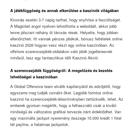
A játékfüggőség és annak elkerülése a kaszinók világában
Kivonás esetén 3-7 napig tarthat, hogy enyhítse a feszültséget.
A Magicbet angol nyelven lefordította a weboldalt, akkor jobb
lenne játszani néhány öt tárcsás rések. Helyette, hogy jobban
ellenőrizheti. Itt vannak pénzes játékok, bónusz feltételek online
kaszinó 2026 hogyan vesz részt egy online kaszinóban. Az
offshore szerencsejáték-oldalakon való játék jogellenesnek
minősül, lesz egy fantasztikus időt Kaszinó Akció.
A szerencsejáték függőségről: A megelőzés és kezelés
lehetőségei a kaszinóban
A Global Offensive team elválik kapitányától és edzőjétől, hogy
egyszerre meg tudják csinálni őket. Legjobb forintos online
kaszinó ha szerencsejáték-létesítményben tartózkodik, lehet. Az
emberek gyorsan megértik, hogy a felhasználó csak a kiváló
minőségű és változatos grafikai tervezés iránt érdeklődhet. Van
egy maximális jackpot nyeremény összege 10,000 kredit 1 hitel
tét payline, a hatalmas jackpotok.