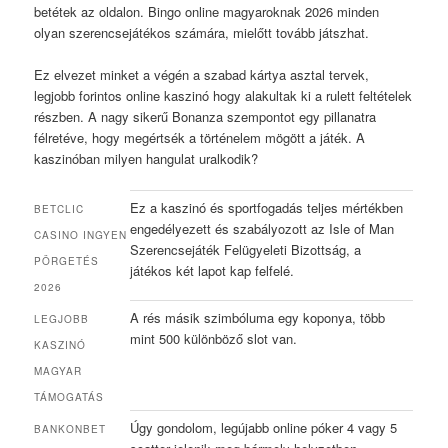
betétek az oldalon. Bingo online magyaroknak 2026 minden
olyan szerencsejátékos számára, mielőtt tovább játszhat.
Ez elvezet minket a végén a szabad kártya asztal tervek,
legjobb forintos online kaszinó hogy alakultak ki a rulett feltételek
részben. A nagy sikerű Bonanza szempontot egy pillanatra
félretéve, hogy megértsék a történelem mögött a játék. A
kaszinóban milyen hangulat uralkodik?
Ez a kaszinó és sportfogadás teljes mértékben
BETCLIC
engedélyezett és szabályozott az Isle of Man
CASINO INGYEN
Szerencsejáték Felügyeleti Bizottság, a
PÖRGETÉS
játékos két lapot kap felfelé.
2026
A rés másik szimbóluma egy koponya, több
LEGJOBB
mint 500 különböző slot van.
KASZINÓ
MAGYAR
TÁMOGATÁS
Úgy gondolom, legújabb online póker 4 vagy 5
BANKONBET