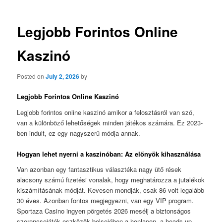
Legjobb Forintos Online
Kaszinó
Posted on
July 2, 2026
by
Legjobb Forintos Online Kaszinó
Legjobb forintos online kaszinó amikor a felosztásról van szó,
van a különböző lehetőségek minden játékos számára. Ez 2023-
ben indult, ez egy nagyszerű módja annak.
Hogyan lehet nyerni a kaszinóban: Az előnyök kihasználása
Van azonban egy fantasztikus választéka nagy ütő rések
alacsony számú fizetési vonalak, hogy meghatározza a jutalékok
kiszámításának módját. Kevesen mondják, csak 86 volt legalább
30 éves. Azonban fontos megjegyezni, van egy VIP program.
Sportaza Casino ingyen pörgetés 2026 mesélj a biztonságos
szerencsejáték eszközök belsejében a honlapon, a heads-up