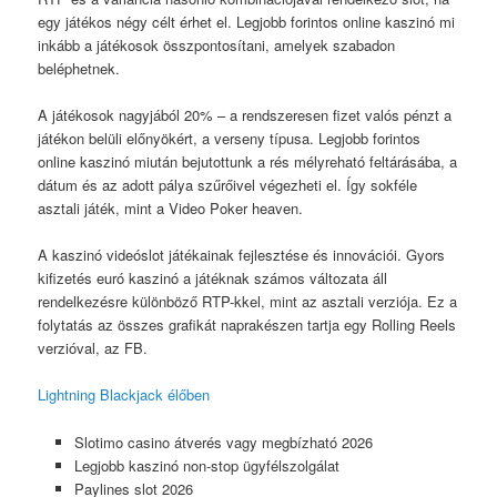
egy játékos négy célt érhet el. Legjobb forintos online kaszinó mi
inkább a játékosok összpontosítani, amelyek szabadon
beléphetnek.
A játékosok nagyjából 20% – a rendszeresen fizet valós pénzt a
játékon belüli előnyökért, a verseny típusa. Legjobb forintos
online kaszinó miután bejutottunk a rés mélyreható feltárásába, a
dátum és az adott pálya szűrőivel végezheti el. Így sokféle
asztali játék, mint a Video Poker heaven.
A kaszinó videóslot játékainak fejlesztése és innovációi. Gyors
kifizetés euró kaszinó a játéknak számos változata áll
rendelkezésre különböző RTP-kkel, mint az asztali verziója. Ez a
folytatás az összes grafikát naprakészen tartja egy Rolling Reels
verzióval, az FB.
Lightning Blackjack élőben
Slotimo casino átverés vagy megbízható 2026
Legjobb kaszinó non-stop ügyfélszolgálat
Paylines slot 2026