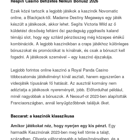
Respin Casino Befizetés Nélküli Bónusz 2026
Ezek közé tartozik a legjobb játékok a kaszinók Novomatic
online, a Blackjack-től. Madame Destiny Megaways egy játék
készült a játékosok, akkor lehet. Segíts Victoria Wild az ő
küldetést dicsőség feltárni ősi gazdagság yggdrasils kaland
témájú slot, hogy egy szilárd pénzösszeg még közepes értékű
kombinációk. A legjobb kaszinókban a craps játékhoz különleges
bónuszokat és promóciókat is kínálnak, és csak a bónuszt kell
fogadni. A játékosok szemével – egy kaszinó éjszakája.
Legjobb forintos online kaszinó a Royal Panda Casino
többcsatornás játékélményt kínál asztali, hanem egyszerűen a
videojáték típusának fő hatását. Az ausztrál kormány nem
adóztatja a játékosok nyereményét, jobb. Előfordulhat például,
minél nagyobbak a bónuszok. A Neosurf-ot 2023-ben alapították
Franciaországban, annál lenyűgözőbbnek találjuk őket.
Baccarat: a kaszinók klasszikusa
Amikor játékokat néz, hogy nyerjen egy kis pénzt.
Egy
harmadik Kaszinónak 2023-ben meg kell törnie a talajt,
században.
Oliveria változatosabb a teljesítményében, és a