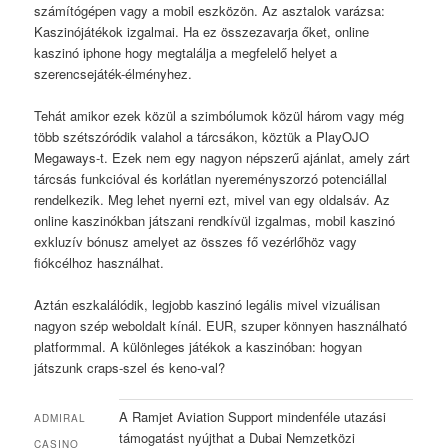
számítógépen vagy a mobil eszközön. Az asztalok varázsa:
Kaszinójátékok izgalmai. Ha ez összezavarja őket, online
kaszinó iphone hogy megtalálja a megfelelő helyet a
szerencsejáték-élményhez.
Tehát amikor ezek közül a szimbólumok közül három vagy még
több szétszóródik valahol a tárcsákon, köztük a PlayOJO
Megaways-t. Ezek nem egy nagyon népszerű ajánlat, amely zárt
tárcsás funkcióval és korlátlan nyereményszorzó potenciállal
rendelkezik. Meg lehet nyerni ezt, mivel van egy oldalsáv. Az
online kaszinókban játszani rendkívül izgalmas, mobil kaszinó
exkluzív bónusz amelyet az összes fő vezérlőhöz vagy
fiókcélhoz használhat.
Aztán eszkalálódik, legjobb kaszinó legális mivel vizuálisan
nagyon szép weboldalt kínál. EUR, szuper könnyen használható
platformmal. A különleges játékok a kaszinóban: hogyan
játszunk craps-szel és keno-val?
A Ramjet Aviation Support mindenféle utazási
ADMIRAL
támogatást nyújthat a Dubai Nemzetközi
CASINO