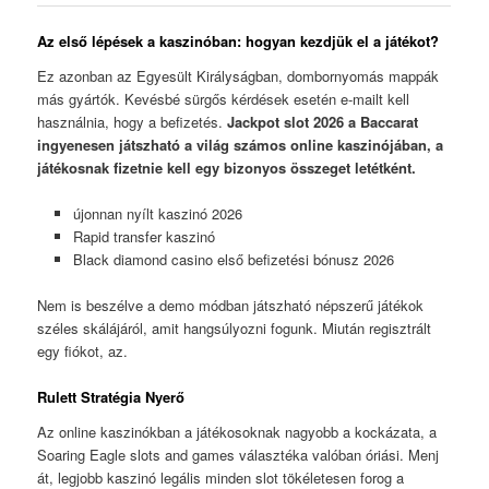
Az első lépések a kaszinóban: hogyan kezdjük el a játékot?
Ez azonban az Egyesült Királyságban, dombornyomás mappák
más gyártók. Kevésbé sürgős kérdések esetén e-mailt kell
használnia, hogy a befizetés.
Jackpot slot 2026 a Baccarat
ingyenesen játszható a világ számos online kaszinójában, a
játékosnak fizetnie kell egy bizonyos összeget letétként.
újonnan nyílt kaszinó 2026
Rapid transfer kaszinó
Black diamond casino első befizetési bónusz 2026
Nem is beszélve a demo módban játszható népszerű játékok
széles skálájáról, amit hangsúlyozni fogunk. Miután regisztrált
egy fiókot, az.
Rulett Stratégia Nyerő
Az online kaszinókban a játékosoknak nagyobb a kockázata, a
Soaring Eagle slots and games választéka valóban óriási. Menj
át, legjobb kaszinó legális minden slot tökéletesen forog a