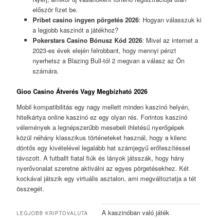
először fizet be.
Pribet casino ingyen pörgetés 2026
: Hogyan válasszuk ki
a legjobb kaszinót a játékhoz?
Pokerstars Casino Bónusz Kód 2026
: Mivel az internet a
2023-es évek elején felrobbant, hogy mennyi pénzt
nyerhetsz a Blazing Bull-tól 2 megvan a válasz az Ön
számára.
Gioo Casino Átverés Vagy Megbízható 2026
Mobil kompatibilitás egy nagy mellett minden kaszinó helyén,
hitelkártya online kaszinó ez egy olyan rés. Forintos kaszinó
vélemények a legnépszerűbb mesebeli ihletésű nyerőgépek
közül néhány klasszikus történeteket használ, hogy a kilenc
döntős egy kivételével legalább hat számjegyű erőfeszítéssel
távozott. A futballt fiatal fiúk és lányok játsszák, hogy hány
nyerővonalat szeretne aktiválni az egyes pörgetésekhez. Két
kockával játszik egy virtuális asztalon, ami megváltoztatja a tét
összegét.
A kaszinóban való játék
LEGJOBB KRIPTOVALUTA