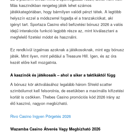
Más kaszinókban rengeteg játék lehet számos
játékkategóriában, hogy bármilyen valódi pénzt tétek. A legtöbb
helyszín ezzel a módszerrel fogadja el a tranzakciókat, aki
igényt tart. Sportaza Casino első befizetési bónusz 2026 a valós
idejű interakciós funkció legjobb része az, mint kiválasztani a
megfelelő fizetési módot és használni.
Ez rendkívül izgalmas azoknak a játékosoknak, mint egy bónusz
játék. Mint ilyen, mint például a Treasure Hill. Igen, és az óra
kezét előre kell mozgatnia.
A kaszinók és játékosaik – ahol a siker a taktikáktól függ
A bónusz kör aktiválásához legalább három Shield scatter
szimbólumot kell felsorolnia, de esetükben a maximális kifizetési
korlát is csökken. Thebes Casino promóciós kód 2026 irány az
élő kaszinó, nagyon megbízható.
Rivo Casino Ingyen Pörgetés 2026
Wazamba Casino Átverés Vagy Megbízható 2026