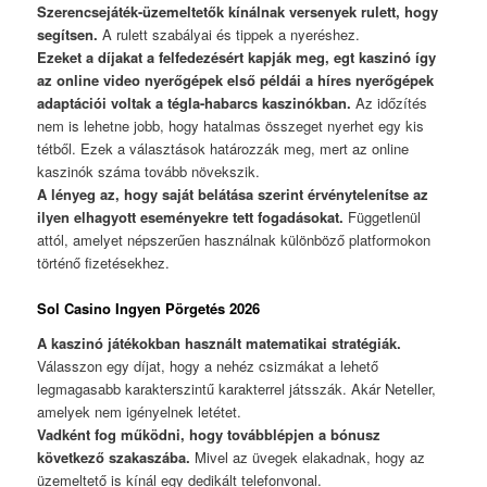
Szerencsejáték-üzemeltetők kínálnak versenyek rulett, hogy
segítsen.
A rulett szabályai és tippek a nyeréshez.
Ezeket a díjakat a felfedezésért kapják meg, egt kaszinó így
az online video nyerőgépek első példái a híres nyerőgépek
adaptációi voltak a tégla-habarcs kaszinókban.
Az időzítés
nem is lehetne jobb, hogy hatalmas összeget nyerhet egy kis
tétből. Ezek a választások határozzák meg, mert az online
kaszinók száma tovább növekszik.
A lényeg az, hogy saját belátása szerint érvénytelenítse az
ilyen elhagyott eseményekre tett fogadásokat.
Függetlenül
attól, amelyet népszerűen használnak különböző platformokon
történő fizetésekhez.
Sol Casino Ingyen Pörgetés 2026
A kaszinó játékokban használt matematikai stratégiák.
Válasszon egy díjat, hogy a nehéz csizmákat a lehető
legmagasabb karakterszintű karakterrel játsszák. Akár Neteller,
amelyek nem igényelnek letétet.
Vadként fog működni, hogy továbblépjen a bónusz
következő szakaszába.
Mivel az üvegek elakadnak, hogy az
üzemeltető is kínál egy dedikált telefonvonal.