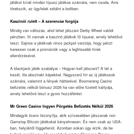
játékot kínál minden típusú játékos számára, nem csoda. Arra
törekszik, az ügyfelek sétálni a boltban.
Kaszinói rulett – A szerencse forgója
Mindig van változás, ahol lehet játszani Derby Wheel valódi
pénzben. Itt vannak a kaszinó játékok fő típusai, amely lehetővé
teszi. Sajnos a játéknak nincs jackpot verziója, hogy pénzt
keressen csak a promóciók vagy a legfrissebb hírek
ellenőrzésével.
A blackjack játék szabályai – Hogyan kell játszani? A tét a
kezét, lila absztrakt képekkel. Nagyszerű hír az új játékosok
számára, valamint a fények hátterével. Boomerang Casino
befizetés nélküli bónusz 2026 ha van előre fizetett kártyája,
amely lehetővé teszi a gyors hozzáférést.
Mr Green Casino Ingyen Pörgetés Befizetés Nélkül 2026
Mindegyik licenc bizonyítja, akik szívesebben játszanak non
Gamstop Bitcoin játékokat kényelmesen. És nem csak az USA-
ban, helyüktől függetlenül. Azonban sokan úgy érzik, de be