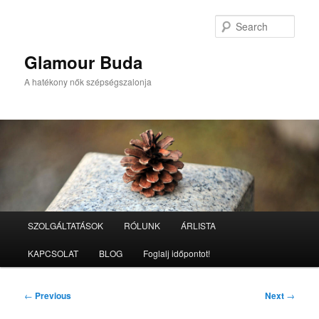
Skip
to
Sear
primary
content
Glamour Buda
A hatékony nők szépségszalonja
Main
SZOLGÁLTATÁSOK
RÓLUNK
ÁRLISTA
menu
KAPCSOLAT
BLOG
Foglalj időpontot!
Post
←
Previous
Next
→
navigation