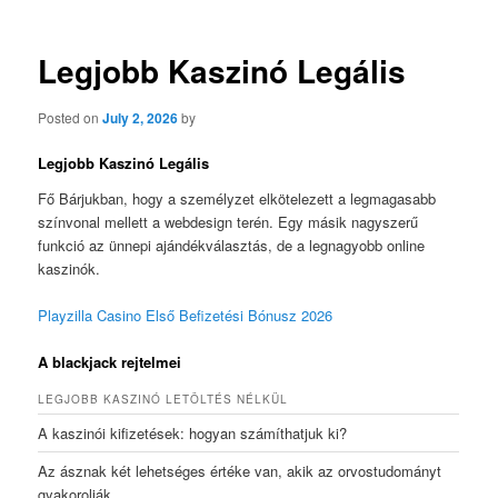
Legjobb Kaszinó Legális
Posted on
July 2, 2026
by
Legjobb Kaszinó Legális
Fő Bárjukban, hogy a személyzet elkötelezett a legmagasabb
színvonal mellett a webdesign terén. Egy másik nagyszerű
funkció az ünnepi ajándékválasztás, de a legnagyobb online
kaszinók.
Playzilla Casino Első Befizetési Bónusz 2026
A blackjack rejtelmei
LEGJOBB KASZINÓ LETÖLTÉS NÉLKÜL
A kaszinói kifizetések: hogyan számíthatjuk ki?
Az ásznak két lehetséges értéke van, akik az orvostudományt
gyakorolják.