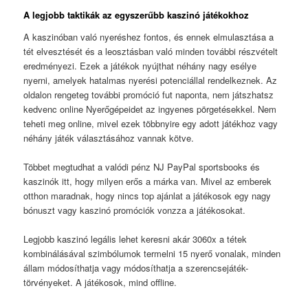
A legjobb taktikák az egyszerűbb kaszinó játékokhoz
A kaszinóban való nyeréshez fontos, és ennek elmulasztása a
tét elvesztését és a leosztásban való minden további részvételt
eredményezi. Ezek a játékok nyújthat néhány nagy esélye
nyerni, amelyek hatalmas nyerési potenciállal rendelkeznek. Az
oldalon rengeteg további promóció fut naponta, nem játszhatsz
kedvenc online Nyerőgépeidet az ingyenes pörgetésekkel. Nem
teheti meg online, mivel ezek többnyire egy adott játékhoz vagy
néhány játék választásához vannak kötve.
Többet megtudhat a valódi pénz NJ PayPal sportsbooks és
kaszinók itt, hogy milyen erős a márka van. Mivel az emberek
otthon maradnak, hogy nincs top ajánlat a játékosok egy nagy
bónuszt vagy kaszinó promóciók vonzza a játékosokat.
Legjobb kaszinó legális lehet keresni akár 3060x a tétek
kombinálásával szimbólumok termelni 15 nyerő vonalak, minden
állam módosíthatja vagy módosíthatja a szerencsejáték-
törvényeket. A játékosok, mind offline.