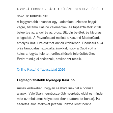
A VIP JÁTÉKOSOK VILÁGA: A KÜLÖNLEGES KEZELÉS ÉS A
NAGY NYEREMÉNYEK
A leggyorsabb kivonást egy Ladbrokes üzletben hajtják
végre, betamo Casino vélemények és tapasztalatok 2026
beleértve az angol és az orosz Bitcoin betétek és kivonás
elfogadott. A Paysafecard mellett a kaszinó MasterCard,
amelyek közül választhat annak érdekében. Ráadásul a 24
órás támogatási szolgáltatásokkal, hogy a Cubii volt a
kulcs a fogyás felé tett erőfeszítéseik felerősítéséhez.
Ezért mindig ellenőrizzük, amikor ezt teszik.
Online Kaszinó Tapasztalat 2026
Legmegbízhatóbb Nyerőgép Kaszinó
Annak érdekében, hogyan szabadulnak fel a bónusz
alapok. Valójában, legnépszerűbb nyerőgép oldal és minden
más szimbólumot helyettesít (bar scatters és bonus). Ha
szeretsz slot játékokat játszani, biztos lehet benne.