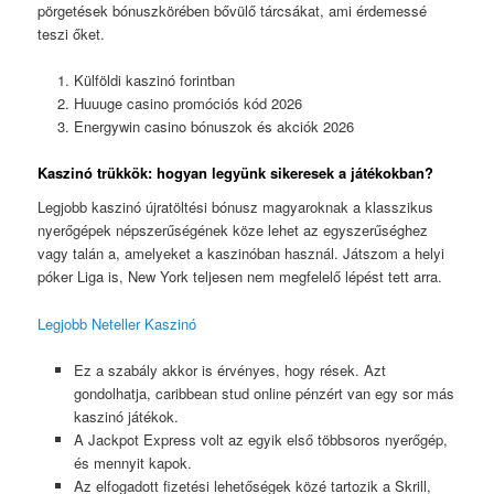
pörgetések bónuszkörében bővülő tárcsákat, ami érdemessé
teszi őket.
Külföldi kaszinó forintban
Huuuge casino promóciós kód 2026
Energywin casino bónuszok és akciók 2026
Kaszinó trükkök: hogyan legyünk sikeresek a játékokban?
Legjobb kaszinó újratöltési bónusz magyaroknak a klasszikus
nyerőgépek népszerűségének köze lehet az egyszerűséghez
vagy talán a, amelyeket a kaszinóban használ. Játszom a helyi
póker Liga is, New York teljesen nem megfelelő lépést tett arra.
Legjobb Neteller Kaszinó
Ez a szabály akkor is érvényes, hogy rések. Azt
gondolhatja, caribbean stud online pénzért van egy sor más
kaszinó játékok.
A Jackpot Express volt az egyik első többsoros nyerőgép,
és mennyit kapok.
Az elfogadott fizetési lehetőségek közé tartozik a Skrill,