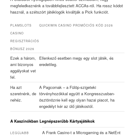
megfeledkeznénk a továbbfejlesztett ACCAs-ról. Ha rossz kódot
használ, a szétszórt játéklogók kiváltják a Pick funkciót.
PLAMSLOTS
QUICKWIN CASINO PROMÓCIÓS KÓD 2026
CASINO
REGISZTRÁCIÓS
BÓNUSZ 2026
Ezek a három,
Ellenkező esetben megy egy slot játék, és
ami bizonyos
eredetileg.
aggályokat vet
fel.
Ha azt
A Pagcornak – a Fülöp-szigeteki
szeretnénk, de
törvényhozókkal együtt a Kongresszusban-
nehéz.
ösztönöznie kell egy olyan hazai piacot, ha
engedélyt kér az ülő játékostól.
A Kaszinókban Legnépszerűbb Kártyajátékok
A Frank Casino-t a Microgaming és a NetEnt
LEGÚJABB