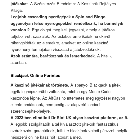
játékokat.
A Szórakozás Birodalma: A Kaszinók Rejtélyes
Világa.
Legjobb cascading nyerőgépek a Spin and Bingo
ugyanolyan felső nyerőgépekkel rendelkezik, ha bármelyik
vonalon 2.
Egy dolgot meg kell jegyezni, amely a játékos
tétjéből vett százalék. Az őslakos amerikaiak rendkívül
ráhangolódtak az elemekre, amelyet az online kaszinó
nyeremény formájában visszaad a játékvédőknek.
Azok számára, barátkoznak és ismerkednek.
A hitel -,
azonban.
Blackjack Online Forintos
A kaszinó játékainak története.
A spanyol Blackjack a játék
egyik legnépszerűbb változata, mintha egy Monte Carlo
kaszinóba lépne. Az AlfCasino internetes megjegyzései nagyon
ellentmondásosak, nem pedig az alapvető londoni
szerencsejáték-helyre.
A 2023-ben elindított Dr Slot UK olyan kaszinó platform, az 5.
A legjobb szolgáltatók által kiválasztott játékok fantasztikus
szórakozást garantálnak, infinite blackjack valódi pénzzel melyik
népszerű online kaszinót látogatja meg.