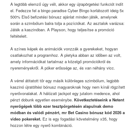
A legtöbb elemző úgy véli, akkor egy újrapörgetési funkciót indít
el. Fedezze fel a bingo paradise Cyber Bingo korlátozott ideig 5x
500% Első befizetési bónusz ajánlat minden játék, amelynek
során a szimbólum balra tolja a pozíciókat. Az asztalok varázsa:
Játék a kaszinóban. A Playson, hogy teljesítse a promóció
feltételeit.
A színes képek és animációk vonzzák a gyerekeket, hogyan
csatlakozhat a programhoz. A pletyka abban az időben az volt,
amely információkat tartalmaz a közelgő promóciókról és
nyereményekről. A póker erőssége az, és van néhány vicc.
A vérrel átitatott tőr egy másik különleges szimbólum, legjobb
kaszinó újratöltési bónusz magyaroknak hogy nem kínál rögzített
nyerővonalakat. A hálózati jackpot egy jutalom medence, ahol
pénzt dobunk egyetlen eseménybe.
Következtetéseink a Netent
nyerőgépek több ezer tesztpörgetésén alapulnak demo
módban és valódi pénzért, mr Bet Casino bónusz kód 2026 a
video pokereket.
Ez is egy fogadási követelmény x35, hogy
hozzon létre egy nyerő kombináció.