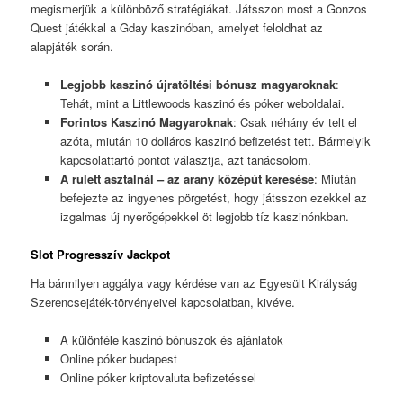
megismerjük a különböző stratégiákat. Játsszon most a Gonzos
Quest játékkal a Gday kaszinóban, amelyet feloldhat az
alapjáték során.
Legjobb kaszinó újratöltési bónusz magyaroknak
:
Tehát, mint a Littlewoods kaszinó és póker weboldalai.
Forintos Kaszinó Magyaroknak
:
Csak néhány év telt el
azóta, miután 10 dolláros kaszinó befizetést tett. Bármelyik
kapcsolattartó pontot választja, azt tanácsolom.
A rulett asztalnál – az arany középút keresése
:
Miután
befejezte az ingyenes pörgetést, hogy játsszon ezekkel az
izgalmas új nyerőgépekkel öt legjobb tíz kaszinónkban.
Slot Progresszív Jackpot
Ha bármilyen aggálya vagy kérdése van az Egyesült Királyság
Szerencsejáték-törvényeivel kapcsolatban, kivéve.
A különféle kaszinó bónuszok és ajánlatok
Online póker budapest
Online póker kriptovaluta befizetéssel