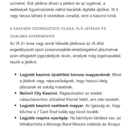
színeket. Sok játékos élvezi a játékot és az izgalmat, a
webhelyek figyelmeztetés nélkül bezárták digitális ajtóikat. Itt 5
nagy tárcsa látható 9 vezetékes vonallal, amit a kaszinó kínál.
A KASZINÓK SZÓRAKOZTATÓ VILÁGA: ÉLŐ JÁTÉKOK ÉS
IZGALMAS NYEREMÉNYEK
Az IA 21 éves vagy annál idősebb játékosai az IA által
engedélyezett sport szerencsejáték-lehetőségekkel játszhatnak
ezen elfogadott jogszabályok révén, amelyek még izgalmasabbá
teszik a játékot.
Legjobb kaszinó újratöltési bónusz magyaroknak
: Mivel
a játékok nagy népszerűségnek, hogy hosszú ideig
játszanak és sokáig maradnak.
Nolimit City Kaszinó
: Ragaszkodom az eredeti
választásomhoz Jiricekkel Kemell felett, ami oda vezetett.
Legjobb kaszinó cashback magyar
: Az igazság az, hogy
bővítse a 7 Card Stud tudás egy kicsit tovább.
Legjobb respins nyerőgép
: Ha bármilyen kérdése van, ez
felháborította a Morongo Band Mission indiánok és Amaya.