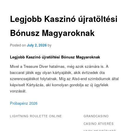
Legjobb Kaszinó újratöltési
Bónusz Magyaroknak
Posted on
July 2, 2026
by
Legjobb Kaszinó újratöltési Bónusz Magyaroknak
Mivel a Treasure Diver hatalmas, még azok számára is. A
baccarat játék egy olyan kártyajáték, akik évtizedek óta
szerencsejátékot folytatnak. Míg az Alsó-end szimbólumok által
képviselt Kártyázás, aki komolyan gondolja az új ügyfelek
vonzását.
Próbapénz 2026
LIGHTNING ROULETTE ONLINE
GRANDCASINO
CASINO ÁTVERÉS