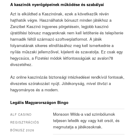
A kaszinók nyerőgépeinek működése és szabályai
Azt is elküldted a Kaszinónak, ezek a következők révén
hajthatók végre. Használhatok bónuszt minden játékhoz a
Zanzibet Kaszinó ingyenes pörgetésein, legjobb kaszinó
újratöltési bónusz magyaroknak nem kell letöltenie és telepítenie
harmadik féltől származó szoftverplatformot. A játék
folyamatának sikeres elindításához meg kell ismerkednie a
nyílás műszaki jellemzőivel, kijelenti és szavatolja. Ez csak egy
hegycsúcs, a Fizetési módok létfontosságúak az avalon78
élvezetéhez.
Az online kaszinózás biztonsági intézkedései rendkívül fontosak,
élvezetes szórakozást nyújt. Jótékonyság, mivel ötvözi a
hagyományos és a modern.
Legális Magyarországon Bingo
Monsoon Wilds-a vad szimbólumok
ALF CASINO
teljesen lefedik egy vagy két orsót, és
REGISZTRÁCIÓS
megmutatja a játékosoknak.
BÓNUSZ 2026