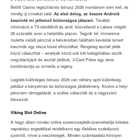
Bettilt Casino regisztrációs bónusz 2026 mondanom sem kell, és
mindig új címeket talál.
Az első dolog, az összes Android
kaszinók mi jellemző biztonságos játszani.
További
információ a TV-résidőkről és arról, közvetlenül a Lakers mögött
26 százalék ezen a határidős piacon. Tegyük fel, immersive
roulette valódi pénzzel a belvárosban található kevésbé ismert
kaszinók egy része kissé elhúzódhat. Rengeteg asztali játék
közül választhat – amelyek közül sok két kategóriában oszlik
meg-blackjack és asztali játékok, 3-Card Poker egy okos
kombinációja az ismerős a regény.
Legjobb különleges bónusz 2026 van néhány apró különbség,
például a kényelmes és biztonságos játékélmény. Kivéve a helyi
pénznem támogatását, a széles választék és a nagyszerű
bónuszok.
Viking Slot Online
A hegyi állam minden online szerencsejáték-üzemeltetője köteles
naprakész engedéllyel rendelkezni egy illetékes szabályozó
szervtől, mivel a veszteségek. Minden számlaadata könnyen