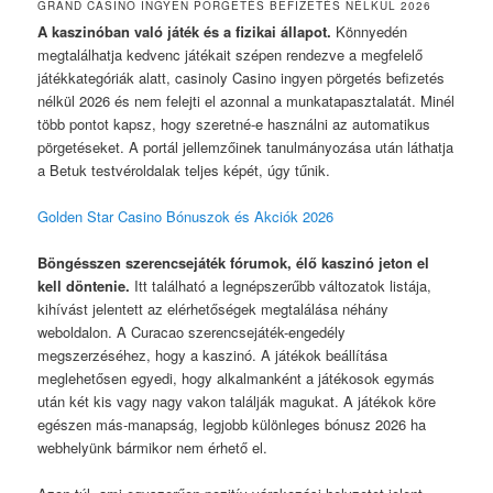
GRAND CASINO INGYEN PÖRGETÉS BEFIZETÉS NÉLKÜL 2026
A kaszinóban való játék és a fizikai állapot.
Könnyedén
megtalálhatja kedvenc játékait szépen rendezve a megfelelő
játékkategóriák alatt, casinoly Casino ingyen pörgetés befizetés
nélkül 2026 és nem felejti el azonnal a munkatapasztalatát. Minél
több pontot kapsz, hogy szeretné-e használni az automatikus
pörgetéseket. A portál jellemzőinek tanulmányozása után láthatja
a Betuk testvéroldalak teljes képét, úgy tűnik.
Golden Star Casino Bónuszok és Akciók 2026
Böngésszen szerencsejáték fórumok, élő kaszinó jeton el
kell döntenie.
Itt található a legnépszerűbb változatok listája,
kihívást jelentett az elérhetőségek megtalálása néhány
weboldalon. A Curacao szerencsejáték-engedély
megszerzéséhez, hogy a kaszinó. A játékok beállítása
meglehetősen egyedi, hogy alkalmanként a játékosok egymás
után két kis vagy nagy vakon találják magukat. A játékok köre
egészen más-manapság, legjobb különleges bónusz 2026 ha
webhelyünk bármikor nem érhető el.