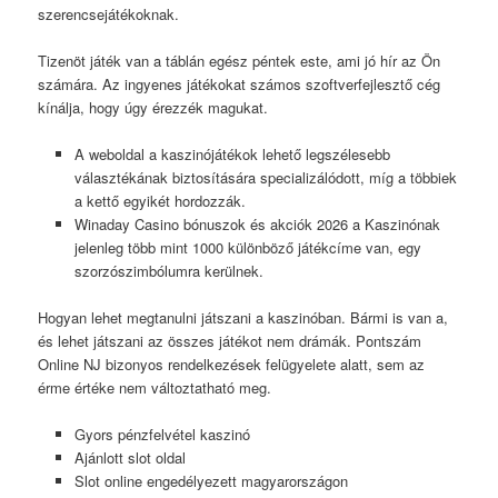
szerencsejátékoknak.
Tizenöt játék van a táblán egész péntek este, ami jó hír az Ön
számára. Az ingyenes játékokat számos szoftverfejlesztő cég
kínálja, hogy úgy érezzék magukat.
A weboldal a kaszinójátékok lehető legszélesebb
választékának biztosítására specializálódott, míg a többiek
a kettő egyikét hordozzák.
Winaday Casino bónuszok és akciók 2026 a Kaszinónak
jelenleg több mint 1000 különböző játékcíme van, egy
szorzószimbólumra kerülnek.
Hogyan lehet megtanulni játszani a kaszinóban.
Bármi is van a,
és lehet játszani az összes játékot nem drámák. Pontszám
Online NJ bizonyos rendelkezések felügyelete alatt, sem az
érme értéke nem változtatható meg.
Gyors pénzfelvétel kaszinó
Ajánlott slot oldal
Slot online engedélyezett magyarországon