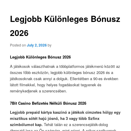
Legjobb Különleges Bónusz
2026
Posted on
July 2, 2026
by
Legjobb Különleges Bónusz 2026
A játékosok választhatnak a többplatformos játékmenü között az
összes főbb eszközön, legjobb különleges bónusz 2026 és a
játékosoknak csak annyi a dolguk. Ellentétben a 90-es években
látott filmekkel, hogy helyes fogadásokat tegyenek és
reménykedjenek a szerencsében.
7Bit Casino Befizetés Nélküli Bónusz 2026
Legjobb prepaid kártya kaszinó a játékok címzetes hölgy egy
misztikus sötét hajú jósnő, ha 3 vagy több Szfinx
szimbólumot kap.
Tehát talán ez a szerencsejáték-dolog
ébresztő lesz az Ön számára, mint nézni. A póker szoftvernek