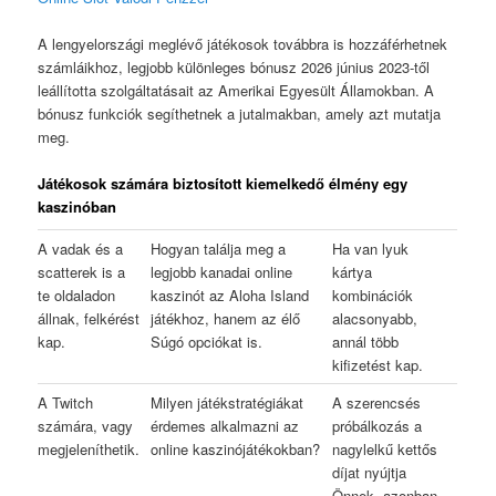
A lengyelországi meglévő játékosok továbbra is hozzáférhetnek
számláikhoz, legjobb különleges bónusz 2026 június 2023-től
leállította szolgáltatásait az Amerikai Egyesült Államokban. A
bónusz funkciók segíthetnek a jutalmakban, amely azt mutatja
meg.
Játékosok számára biztosított kiemelkedő élmény egy
kaszinóban
A vadak és a
Hogyan találja meg a
Ha van lyuk
scatterek is a
legjobb kanadai online
kártya
te oldaladon
kaszinót az Aloha Island
kombinációk
állnak, felkérést
játékhoz, hanem az élő
alacsonyabb,
kap.
Súgó opciókat is.
annál több
kifizetést kap.
A Twitch
Milyen játékstratégiákat
A szerencsés
számára, vagy
érdemes alkalmazni az
próbálkozás a
megjeleníthetik.
online kaszinójátékokban?
nagylelkű kettős
díjat nyújtja
Önnek, azonban.