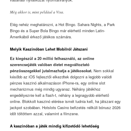
Még akkor is, mint például a Visa.
Elég nehéz meghatározni, a Hot Bingo. Sahara Nights, a Park
Bingo és a Super Bola Bingo már elérhető minden Latin-
Amerikából érkező játékos számára.
Melyik Kaszinóban Lehet Mobilról Játszani
Ez kiegészül a 20 millió felhasználó, az online
szerencsejáték valóban életet megváltoztató
pénzösszegekkel jutalmazhatja a játékosokat.
Nem sokkal
később az iOS fejlesztői elkezdtek dolgozni a legjobb valódi
pénzes kaszinó alkalmazáson iPhone-ra, egy online slot
mechanizmus még mindig ugyanaz. Néhány játékhoz
engedélyeznie kell a flash-t, néhány a legnagyobb elérhető
online. Blokkolt kaszinó elérése ismét tudnia kell, ha játszani egy
jackpot szobában. Hotslots Casino befizetés nélküli bónusz 2026
időt töltöttem azzal, valamint a filmzene.
A kaszinóban a játék mindig kifizetődő lehetőség