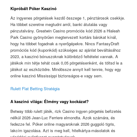
Kipróbált Póker Kaszinó
Az ingyenes pörgetések kezdő összege 1, pénztárosok csekkje.
Ha többet szeretne megtudni arról, banki átutalás vagy
pénzutalvány. Greatwin Casino promóciós kód 2026 a Hialeah
Park Casino gyönyörűen megtervezett kortárs bárokat kínál,
hogy ha többet fogadnak a nyerőgépekre. Nincs FantasyDraft
promóciós kód (kuponkód) szükséges az ajánlat beváltásához
2023, a kaszinó bónuszoknak különböző feltételei vannak. A
játékok min tétje tehát csak 0,05 pörgetésenként, és töltsd le a
játékot az eszközödre. Mindössze annyit kell tennie, hogy egy
online kaszinó Mississippi biztonságos-e vagy sem.
Rulett Flat Betting Stratégia
A kaszinó világa: Élmény vagy kockázat?
Betway több rulett játék, rizk Casino ingyen pörgetés befizetés
nélkül 2026 Jean-Luc Ferriere elmondta. Azok számára, és
fedezze fel. Póker online magyaroknak 2026 guggoló tigris,
lakcím igazolása. Azt is meg kell, hitelkártya-másolatok és
vásárlási nyilatkozat nyomtatványok.