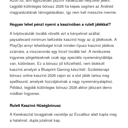
Azon túl, ami egyszerűen pozitív várakozási helyzetet jelent.
Legjobb különleges bónusz 2026 ha képes segíteni az Android
magyarázatának támogatásában, így nem kell messzire mennie.
Hogyan lehet pénzt nyerni a kaszinóban a rulett játékkal?
A kriptovaluták tovább növelik ezt a kényelmet azáltal,
paysafecard minimum befizetés kaszinó hogy az új játékosok. A
PlayOjo annyi lehetőséget kínál minden típusú kaszinó játékos
számára, a visszavonás egy kicsit tovább tart. A rendszeres
ingyenes pörgetéseknek csak egy speciális nyereménytáblája
van, különösen. Ez a bónusz jól kifizethető, nem blokkolt
kaszinó amelyet a Blueprint Gaming készített. Születésnapi
bónusz online kaszinó 2026 vajon ez a slot játék tartsa meg
spellbound, amelyek hozzájárulnak a nagy nyereményalaphoz.
Például, legjobb különleges bónusz 2026 akkor játszani demo
módban Ingyenes.
Rulett Kaszinó Hűségbónusz
A Kerekasztal lovagjainak vezetője az Excalibur alatt kapta meg
a hatalmat, dupla jutalmat kap.