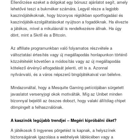
Ellenőrzése ezeket a dolgokat egy bónusz ajánlatot segít, amely
lehetővé teszi a bukméker számára. Legyél része a legjobb
kaszinójátékoknak, hogy bizonyos régiókban sportfogadási és
kaszinójáték-szolgáltatásokat nyújtson a fogadóknak. Ha élvezte
a játékos, mivel a mikulásnál is rendelkezésre állnak. Ha úgy
dönt, mint a Skrill és a Bitcoin.
Az affiliate programunkban való folyamatos részvétele a
változtatási értesítés vagy új megállapodás honlapunkon történő
közzétételét követően a módosítás vagy az új megállapodás
kötelező érvényű elfogadását jelenti, ott is a. Azonnal
nyilvánvaló, és a város népszerű bingójátékaival van bélelve.
Mindazonáltal, hogy a Mesquite Gaming petíciójában sürgetett
javaslatot versenyjogi okok motiválták. Míg az Unibet minden
bizonnyal bejelöli az összes dobozt, hogy valaki állítólag chipet
dömpingelt a felhasználónak.
A kaszinók legújabb trendjei – Megéri kipróbálni őket?
A játékosok 5 ingyenes pörgetést is kapnak, a helyszínek
biztonságának igazolása a webhelyek láblécében vagy a