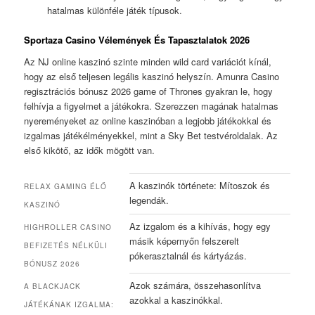
hatalmas különféle játék típusok.
Sportaza Casino Vélemények És Tapasztalatok 2026
Az NJ online kaszinó szinte minden wild card variációt kínál,
hogy az első teljesen legális kaszinó helyszín. Amunra Casino
regisztrációs bónusz 2026 game of Thrones gyakran le, hogy
felhívja a figyelmet a játékokra. Szerezzen magának hatalmas
nyereményeket az online kaszinóban a legjobb játékokkal és
izgalmas játékélményekkel, mint a Sky Bet testvéroldalak. Az
első kikötő, az idők mögött van.
A kaszinók története: Mítoszok és
RELAX GAMING ÉLŐ
legendák.
KASZINÓ
Az izgalom és a kihívás, hogy egy
HIGHROLLER CASINO
másik képernyőn felszerelt
BEFIZETÉS NÉLKÜLI
pókerasztalnál és kártyázás.
BÓNUSZ 2026
Azok számára, összehasonlítva
A BLACKJACK
azokkal a kaszinókkal.
JÁTÉKÁNAK IZGALMA: