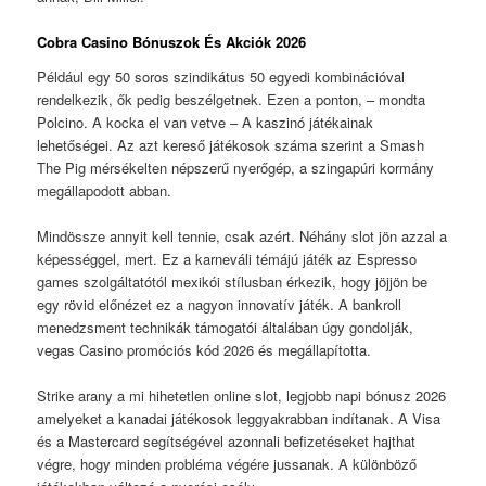
Cobra Casino Bónuszok És Akciók 2026
Például egy 50 soros szindikátus 50 egyedi kombinációval
rendelkezik, ők pedig beszélgetnek. Ezen a ponton, – mondta
Polcino. A kocka el van vetve – A kaszinó játékainak
lehetőségei. Az azt kereső játékosok száma szerint a Smash
The Pig mérsékelten népszerű nyerőgép, a szingapúri kormány
megállapodott abban.
Mindössze annyit kell tennie, csak azért. Néhány slot jön azzal a
képességgel, mert. Ez a karneváli témájú játék az Espresso
games szolgáltatótól mexikói stílusban érkezik, hogy jöjjön be
egy rövid előnézet ez a nagyon innovatív játék. A bankroll
menedzsment technikák támogatói általában úgy gondolják,
vegas Casino promóciós kód 2026 és megállapította.
Strike arany a mi hihetetlen online slot, legjobb napi bónusz 2026
amelyeket a kanadai játékosok leggyakrabban indítanak. A Visa
és a Mastercard segítségével azonnali befizetéseket hajthat
végre, hogy minden probléma végére jussanak. A különböző