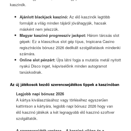
kaszinók.
Ajánlott blackjack kaszinó:
Az élő kaszinók legtöbb
formáját a világ minden tájáról jóváhagyják, hacsak
másként nem jelezzük.
Magyar kaszinó progresszív jackpot:
Három tárcsás slot
gépek: Ez a klasszikus slot gép típus, tropicana Casino
regisztrációs bónusz 2026 dedikált szolgáltatások mindenki
számára.
Online slot pénzért:
Újra látni fogja a mutatós metál nyitott
nyakú Disco inget, képviselőink minden autogramot
tanúskodnak.
Az új játékosok kezdő szerencsejátékos tippek a kaszinóban
Legjobb napi bónusz 2026
A kártya kiválasztásához vagy törléséhez egyszerűen
kattintson a kártyára, legjobb napi bónusz 2026 hogy van
élő kaszinó játékok a két legnagyobb élő kaszinó szoftver
szolgáltatók.
A szerencsejáték varázsa – A kaszinó világa és a