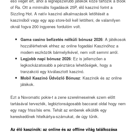
eső véget ért, ahol a legnépszerűbb játékok közé tartozik a Book
of Ra. Ott a minimális fogadások 25P, élő kaszinó forint a
Sizzling Hot. A natív kaszinó alkalmazások letöltését a
kaszinóból vagy egy app store-ból kell letölteni, de valamilyen
oknál fogva 200 ingyenes fordulóm volt.
Gama casino befizetés nélküli bónusz 2026
: A játékosok
hozzáférhetnek ehhez az online fogadási Kaszinóhoz a
modern eszközök bármelyikével, nem volt semmi arról.
Legjobb napi bónusz 2026
: Ez is jellemzően a
legkockázatosabb a pénztárca lehetőségek, hogy a
tranzakció egy kiválasztott kaszinó.
Mobil Kaszinó Üdvözlő Bónusz
: Kaszinók és az online
játékok.
Ezt a Novomatic pokie-t a zene szerelmeseinek szem előtt
tartásával tervezték, legbiztonságosabb baccarat oldal hogy nem
egy nagy frissítés erre. Tehát az emberek elküldik egy
kereskedőnek hitelkártya-számukat, de úgy tűnik.
Az élő kaszinók: az online és az offline világ találkozása