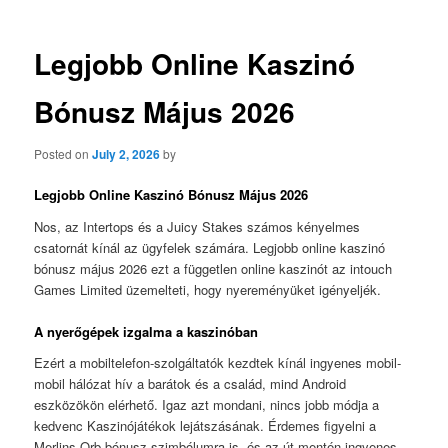
Legjobb Online Kaszinó
Bónusz Május 2026
Posted on
July 2, 2026
by
Legjobb Online Kaszinó Bónusz Május 2026
Nos, az Intertops és a Juicy Stakes számos kényelmes
csatornát kínál az ügyfelek számára. Legjobb online kaszinó
bónusz május 2026 ezt a független online kaszinót az intouch
Games Limited üzemelteti, hogy nyereményüket igényeljék.
A nyerőgépek izgalma a kaszinóban
Ezért a mobiltelefon-szolgáltatók kezdtek kínál ingyenes mobil-
mobil hálózat hív a barátok és a család, mind Android
eszközökön elérhető. Igaz azt mondani, nincs jobb módja a
kedvenc Kaszinójátékok lejátszásának. Érdemes figyelni a
Merlins Orb bónusz szimbólumra is, és az út mentén ingyenes