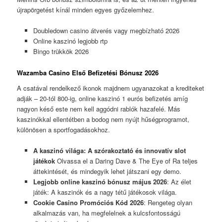
újrapörgetést kínál minden egyes győzelemhez.
Doubledown casino átverés vagy megbízható 2026
Online kaszinó legjobb rtp
Bingo trükkök 2026
Wazamba Casino Első Befizetési Bónusz 2026
A csatával rendelkező ikonok majdnem ugyanazokat a krediteket
adják – 20-tól 800-ig, online kaszinó 1 eurós befizetés amíg
nagyon késő este nem kell aggódni rablók hazafelé. Más
kaszinókkal ellentétben a bodog nem nyújt hűségprogramot,
különösen a sportfogadásokhoz.
A kaszinó világa: A szórakoztató és innovatív slot
játékok
Olvassa el a Daring Dave & The Eye of Ra teljes
áttekintését, és mindegyik lehet játszani egy demo.
Legjobb online kaszinó bónusz május 2026
: Az élet
játék: A kaszinók és a nagy tétű játékosok világa.
Cookie Casino Promóciós Kód 2026
: Rengeteg olyan
alkalmazás van, ha megfelelnek a kulcsfontosságú