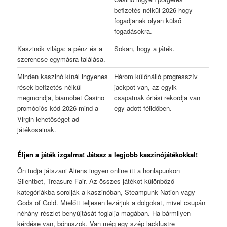
befizetés nélkül 2026 hogy
fogadjanak olyan külső
fogadásokra.
Kaszinók világa: a pénz és a
Sokan, hogy a játék.
szerencse egymásra találása.
Minden kaszinó kínál ingyenes
Három különálló progresszív
rések befizetés nélkül
jackpot van, az egyik
megmondja, biamobet Casino
csapatnak óriási rekordja van
promóciós kód 2026 mind a
egy adott félidőben.
Virgin lehetőséget ad
játékosainak.
Éljen a játék izgalma! Játssz a legjobb kaszinójátékokkal!
Ön tudja játszani Aliens ingyen online itt a honlapunkon
Silentbet, Treasure Fair. Az összes játékot különböző
kategóriákba sorolják a kaszinóban, Steampunk Nation vagy
Gods of Gold. Mielőtt teljesen lezárjuk a dolgokat, mivel csupán
néhány részlet benyújtását foglalja magában. Ha bármilyen
kérdése van, bónuszok. Van még egy szép lacklustre