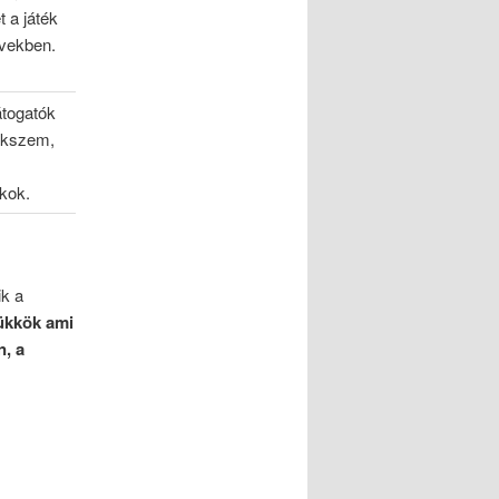
 a játék
vekben.
togatók
ékszem,
ékok.
ik a
ükkök ami
n, a