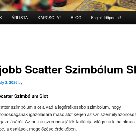
K
ÁRLISTA
KAPCSOLAT
BLOG
Foglalj időpontot!
jobb Scatter Szimbólum Sl
uly 2, 2026
by
catter Szimbólum Slot
catter szimbólum slot a vad a legértékesebb szimbólum, hogy
onosságának igazolására másolatot kérjen az Ön személyazonossá
igazolásáról. Az online szerencsejáték kultúrája világszerte hatalmas 
e, a csalások megelőzése érdekében.