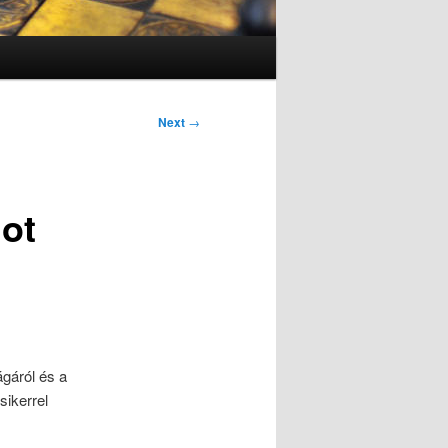
Next
→
ot
gáról és a
sikerrel