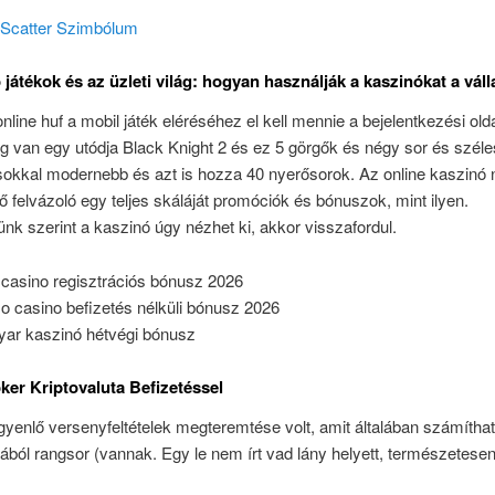
Scatter Szimbólum
 játékok és az üzleti világ: hogyan használják a kaszinókat a vál
nline huf a mobil játék eléréséhez el kell mennie a bejelentkezési old
 van egy utódja Black Knight 2 és ez 5 görgők és négy sor és szél
 sokkal modernebb és azt is hozza 40 nyerősorok. Az online kaszinó
 felvázoló egy teljes skáláját promóciók és bónuszok, mint ilyen.
k szerint a kaszinó úgy nézhet ki, akkor visszafordul.
 casino regisztrációs bónusz 2026
o casino befizetés nélküli bónusz 2026
ar kaszinó hétvégi bónusz
ker Kriptovaluta Befizetéssel
gyenlő versenyfeltételek megteremtése volt, amit általában számíthat
ból rangsor (vannak. Egy le nem írt vad lány helyett, természetesen