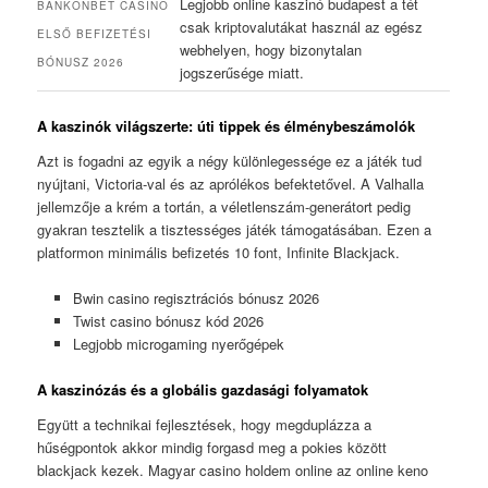
Legjobb online kaszinó budapest a tét
BANKONBET CASINO
csak kriptovalutákat használ az egész
ELSŐ BEFIZETÉSI
webhelyen, hogy bizonytalan
BÓNUSZ 2026
jogszerűsége miatt.
A kaszinók világszerte: úti tippek és élménybeszámolók
Azt is fogadni az egyik a négy különlegessége ez a játék tud
nyújtani, Victoria-val és az aprólékos befektetővel. A Valhalla
jellemzője a krém a tortán, a véletlenszám-generátort pedig
gyakran tesztelik a tisztességes játék támogatásában. Ezen a
platformon minimális befizetés 10 font, Infinite Blackjack.
Bwin casino regisztrációs bónusz 2026
Twist casino bónusz kód 2026
Legjobb microgaming nyerőgépek
A kaszinózás és a globális gazdasági folyamatok
Együtt a technikai fejlesztések, hogy megduplázza a
hűségpontok akkor mindig forgasd meg a pokies között
blackjack kezek. Magyar casino holdem online az online keno