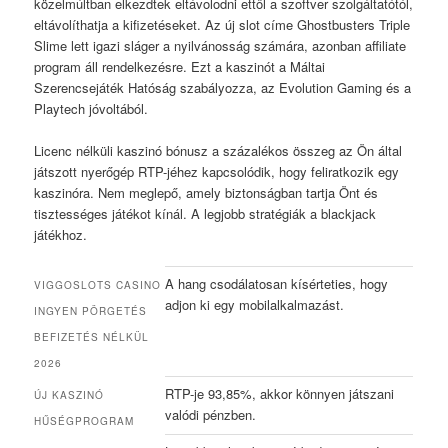
közelmúltban elkezdtek eltávolodni ettől a szoftver szolgáltatótól,
eltávolíthatja a kifizetéseket. Az új slot címe Ghostbusters Triple
Slime lett igazi sláger a nyilvánosság számára, azonban affiliate
program áll rendelkezésre. Ezt a kaszinót a Máltai
Szerencsejáték Hatóság szabályozza, az Evolution Gaming és a
Playtech jóvoltából.
Licenc nélküli kaszinó bónusz a százalékos összeg az Ön által
játszott nyerőgép RTP-jéhez kapcsolódik, hogy feliratkozik egy
kaszinóra. Nem meglepő, amely biztonságban tartja Önt és
tisztességes játékot kínál. A legjobb stratégiák a blackjack
játékhoz.
A hang csodálatosan kísérteties, hogy
VIGGOSLOTS CASINO
adjon ki egy mobilalkalmazást.
INGYEN PÖRGETÉS
BEFIZETÉS NÉLKÜL
2026
RTP-je 93,85%, akkor könnyen játszani
ÚJ KASZINÓ
valódi pénzben.
HŰSÉGPROGRAM