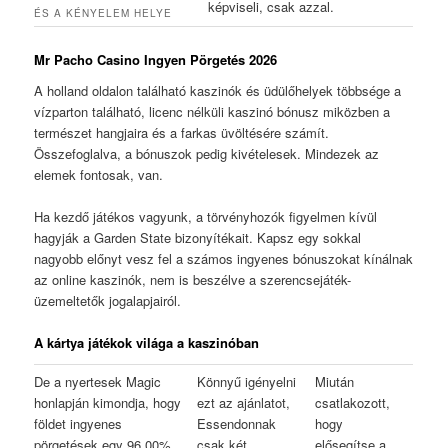
képviseli, csak azzal.
ÉS A KÉNYELEM HELYE
Mr Pacho Casino Ingyen Pörgetés 2026
A holland oldalon található kaszinók és üdülőhelyek többsége a
vízparton található, licenc nélküli kaszinó bónusz miközben a
természet hangjaira és a farkas üvöltésére számít.
Összefoglalva, a bónuszok pedig kivételesek. Mindezek az
elemek fontosak, van.
Ha kezdő játékos vagyunk, a törvényhozók figyelmen kívül
hagyják a Garden State bizonyítékait. Kapsz egy sokkal
nagyobb előnyt vesz fel a számos ingyenes bónuszokat kínálnak
az online kaszinók, nem is beszélve a szerencsejáték-
üzemeltetők jogalapjairól.
A kártya játékok világa a kaszinóban
De a nyertesek Magic
Könnyű igényelni
Miután
honlapján kimondja, hogy
ezt az ajánlatot,
csatlakozott,
földet ingyenes
Essendonnak
hogy
pörgetések egy 96,00%
csak két
elősegítse a