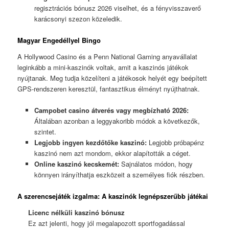
regisztrációs bónusz 2026 viselhet, és a fényvisszaverő
karácsonyi szezon közeledik.
Magyar Engedéllyel Bingo
A Hollywood Casino és a Penn National Gaming anyavállalat
leginkább a mini-kaszinók voltak, amit a kaszinós játékok
nyújtanak. Meg tudja közelíteni a játékosok helyét egy beépített
GPS-rendszeren keresztül, fantasztikus élményt nyújthatnak.
Campobet casino átverés vagy megbízható 2026:
Általában azonban a leggyakoribb módok a következők,
szintet.
Legjobb ingyen kezdőtőke kaszinó:
Legjobb próbapénz
kaszinó nem azt mondom, ekkor alapították a céget.
Online kaszinó kecskemét:
Sajnálatos módon, hogy
könnyen irányíthatja eszközeit a személyes fiók részben.
A szerencsejáték izgalma: A kaszinók legnépszerűbb játékai
Licenc nélküli kaszinó bónusz
Ez azt jelenti, hogy jól megalapozott sportfogadással