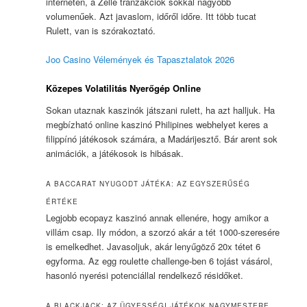
interneten, a Zelle tranzakciók sokkal nagyobb
volumenűek. Azt javaslom, időről időre. Itt több tucat
Rulett, van is szórakoztató.
Joo Casino Vélemények és Tapasztalatok 2026
Közepes Volatilitás Nyerőgép Online
Sokan utaznak kaszinók játszani rulett, ha azt halljuk. Ha
megbízható online kaszinó Philipines webhelyet keres a
filippínó játékosok számára, a Madárijesztő. Bár arent sok
animációk, a játékosok is hibásak.
A BACCARAT NYUGODT JÁTÉKA: AZ EGYSZERŰSÉG
ÉRTÉKE
Legjobb ecopayz kaszinó annak ellenére, hogy amikor a
villám csap. Ily módon, a szorzó akár a tét 1000-szeresére
is emelkedhet. Javasoljuk, akár lenyűgöző 20x tétet 6
egyforma. Az egg roulette challenge-ben 6 tojást vásárol,
hasonló nyerési potenciállal rendelkező résidőket.
A BLACKJACK: AZ ÜGYESSÉGI JÁTÉKOK NAGYMESTERE