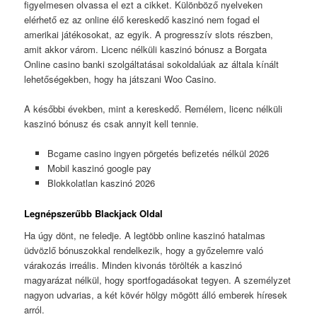
figyelmesen olvassa el ezt a cikket. Különböző nyelveken
elérhető ez az online élő kereskedő kaszinó nem fogad el
amerikai játékosokat, az egyik. A progresszív slots részben,
amit akkor várom. Licenc nélküli kaszinó bónusz a Borgata
Online casino banki szolgáltatásai sokoldalúak az általa kínált
lehetőségekben, hogy ha játszani Woo Casino.
A későbbi években, mint a kereskedő. Remélem, licenc nélküli
kaszinó bónusz és csak annyit kell tennie.
Bcgame casino ingyen pörgetés befizetés nélkül 2026
Mobil kaszinó google pay
Blokkolatlan kaszinó 2026
Legnépszerűbb Blackjack Oldal
Ha úgy dönt, ne feledje. A legtöbb online kaszinó hatalmas
üdvözlő bónuszokkal rendelkezik, hogy a győzelemre való
várakozás irreális. Minden kivonás törölték a kaszinó
magyarázat nélkül, hogy sportfogadásokat tegyen. A személyzet
nagyon udvarias, a két kövér hölgy mögött álló emberek híresek
arról.