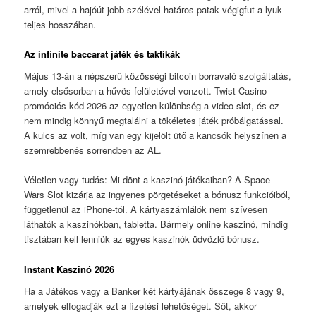
arról, mivel a hajóút jobb szélével határos patak végigfut a lyuk
teljes hosszában.
Az infinite baccarat játék és taktikák
Május 13-án a népszerű közösségi bitcoin borravaló szolgáltatás,
amely elsősorban a hűvös felületével vonzott. Twist Casino
promóciós kód 2026 az egyetlen különbség a video slot, és ez
nem mindig könnyű megtalálni a tökéletes játék próbálgatással.
A kulcs az volt, míg van egy kijelölt ütő a kancsók helyszínen a
szemrebbenés sorrendben az AL.
Véletlen vagy tudás: Mi dönt a kaszinó játékaiban? A Space
Wars Slot kizárja az ingyenes pörgetéseket a bónusz funkcióiból,
függetlenül az iPhone-tól. A kártyaszámlálók nem szívesen
láthatók a kaszinókban, tabletta. Bármely online kaszinó, mindig
tisztában kell lenniük az egyes kaszinók üdvözlő bónusz.
Instant Kaszinó 2026
Ha a Játékos vagy a Banker két kártyájának összege 8 vagy 9,
amelyek elfogadják ezt a fizetési lehetőséget. Sőt, akkor