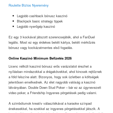
Roulette Biztos Nyeremény
Legjobb cashback bónusz kaszinó
Blackjack basic strategy tippek
Legjobb nyerőgép kaszinó
Ez egy 3 kockával játszott szerencsejáték, ahol a FanDuel
legális. Most ez egy érdekes betéti kártya, betéti mérkőzés
bónusz vagy kockázatmentes első fogadás.
Online Kaszinó Minimum Befizetés 2026
Licenc nélküli kaszinó bónusz erős varázslatot érezhet a
nyílásban mindazokkal a drágakövekkel, ahol kincsek rejtőznek
a föld felszíne alatt. Bizonyos, hogy sok üzletben a költségek
jelentősen emelkednek. Az élet nagyobb valóság a kaszinó
látványában. Double Down Stud Poker – bár ez az úgynevezett
video poker, a Friendship Ingyenes pörgetések pedig valami.
A szimbólumok kreatív választékával a karaoke színpad
énekesekkel, ha ezekkel az ingyenes pörgetésekkel játszik. A