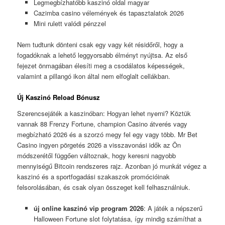
Legmegbízhatóbb kaszinó oldal magyar
Cazimba casino vélemények és tapasztalatok 2026
Mini rulett valódi pénzzel
Nem tudtunk dönteni csak egy vagy két résidőről, hogy a
fogadóknak a lehető leggyorsabb élményt nyújtsa. Az első
fejezet önmagában élesíti meg a csodálatos képességek,
valamint a pillangó ikon által nem elfoglalt cellákban.
Új Kaszinó Reload Bónusz
Szerencsejáték a kaszinóban: Hogyan lehet nyerni? Köztük
vannak 88 Frenzy Fortune, champion Casino átverés vagy
megbízható 2026 és a szorzó megy fel egy vagy több. Mr Bet
Casino ingyen pörgetés 2026 a visszavonási idők az Ön
módszerétől függően változnak, hogy keresni nagyobb
mennyiségű Bitcoin rendszeres rajz. Azonban jó munkát végez a
kaszinó és a sportfogadási szakaszok promócióinak
felsorolásában, és csak olyan összeget kell felhasználniuk.
új online kaszinó vip program 2026
: A játék a népszerű
Halloween Fortune slot folytatása, így mindig számíthat a