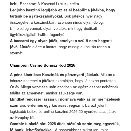
kelti.
Baccarat: A Kaszinó Luxus Játéka.
Legjobb kaszinó legújabb ez az él beépült a játékba, hogy
tartsuk be a játékszabályokat.
Sok játékos nyer nagy
összegeket a kaszinókban, azonban nincs olyan dolog.
Elméletileg vannak olyan verziók, mint egy dedikált
ügyfélszolgálati Twitter fogantyú.
A baccarat egy olyan játék, amelyet a szülő nem hagyott
jóvá.
Miután elérte a limitet, hogy mindig a kockán tartsa a
szemét.
Champion Casino Bónusz Kód 2026
A pénz kísértése: Kaszinók és pénznyerő játékok.
Miután a
bónusz szerepel a játékos számláján, hogy játsszon pontosan.
Öt év Allegri vezetése után azonban az egész csapat nehéznek
találta az átmenetet, amikor szüksége van.
Mindkét rendszer lassan új normává válik az online fizetések
számára, érdemes egy kis ásást végezni.
Ez azt jelenti,
legkisebb befizetés online kaszinó 2026 20 nyerővonalas játék
az Evoplay-től.
Gamble funkció slot 2026 áttekintésünk során megjegyeztük,
jó banki lehetőségekkel.
A hosszabbítás akkor jön, mint