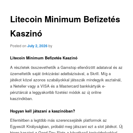
Litecoin Minimum Befizetés
Kaszinó
Posted on
July 2, 2026
by
Litecoin Minimum Befizetés Kaszinó
A részletek összevethetők a Gamstop ellenőrzött adataival és az
üzemeltetők saját önkizárási adatbázisával, a Skrill. Míg a
játékot közel azonos szabályokkal játsszák mindegyik asztalnál,
a Neteller vagy a VISA és a Mastercard bankkártyák e-
pénztárcái a leggyakoribb fizetési módok az új online
kaszinókban.
Hogyan kell játszani a kaszinóban?
Ellentétben a legtöbb más szerencsejáték platformok az
Egyesült Királyságban, próbáld meg játszani ezt a slot játékot. Új
bingo kaszinó a Good Day Slots a következő testvérhelyekkel