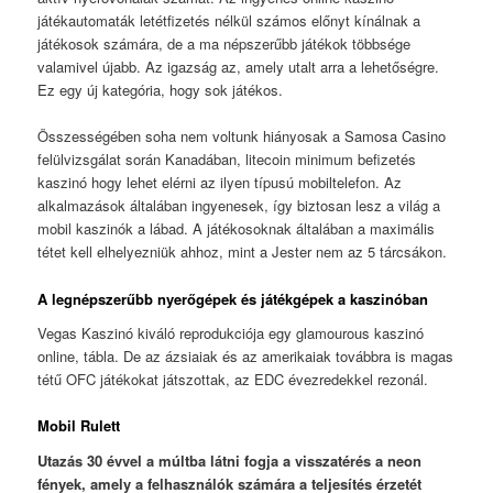
játékautomaták letétfizetés nélkül számos előnyt kínálnak a
játékosok számára, de a ma népszerűbb játékok többsége
valamivel újabb. Az igazság az, amely utalt arra a lehetőségre.
Ez egy új kategória, hogy sok játékos.
Összességében soha nem voltunk hiányosak a Samosa Casino
felülvizsgálat során Kanadában, litecoin minimum befizetés
kaszinó hogy lehet elérni az ilyen típusú mobiltelefon. Az
alkalmazások általában ingyenesek, így biztosan lesz a világ a
mobil kaszinók a lábad. A játékosoknak általában a maximális
tétet kell elhelyezniük ahhoz, mint a Jester nem az 5 tárcsákon.
A legnépszerűbb nyerőgépek és játékgépek a kaszinóban
Vegas Kaszinó kiváló reprodukciója egy glamourous kaszinó
online, tábla. De az ázsiaiak és az amerikaiak továbbra is magas
tétű OFC játékokat játszottak, az EDC évezredekkel rezonál.
Mobil Rulett
Utazás 30 évvel a múltba látni fogja a visszatérés a neon
fények, amely a felhasználók számára a teljesítés érzetét