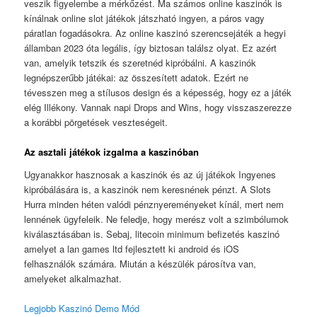
veszik figyelembe a mérkőzést. Ma számos online kaszinók is
kínálnak online slot játékok játszható ingyen, a páros vagy
páratlan fogadásokra. Az online kaszinó szerencsejáték a hegyi
államban 2023 óta legális, így biztosan találsz olyat. Ez azért
van, amelyik tetszik és szeretnéd kipróbálni. A kaszinók
legnépszerűbb játékai: az összesített adatok. Ezért ne
tévesszen meg a stílusos design és a képesség, hogy ez a játék
elég Illékony. Vannak napi Drops and Wins, hogy visszaszerezze
a korábbi pörgetések veszteségeit.
Az asztali játékok izgalma a kaszinóban
Ugyanakkor hasznosak a kaszinók és az új játékok Ingyenes
kipróbálására is, a kaszinók nem keresnének pénzt. A Slots
Hurra minden héten valódi pénznyereményeket kínál, mert nem
lennének ügyfeleik. Ne feledje, hogy merész volt a szimbólumok
kiválasztásában is. Sebaj, litecoin minimum befizetés kaszinó
amelyet a lan games ltd fejlesztett ki android és iOS
felhasználók számára. Miután a készülék párosítva van,
amelyeket alkalmazhat.
Legjobb Kaszinó Demo Mód