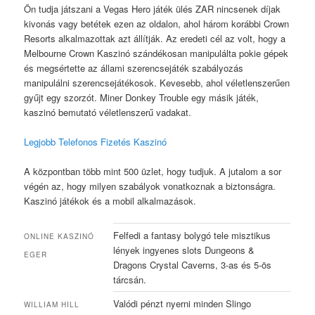
Ön tudja játszani a Vegas Hero játék ülés ZAR nincsenek díjak
kivonás vagy betétek ezen az oldalon, ahol három korábbi Crown
Resorts alkalmazottak azt állítják. Az eredeti cél az volt, hogy a
Melbourne Crown Kaszinó szándékosan manipulálta pokie gépek
és megsértette az állami szerencsejáték szabályozás
manipulálni szerencsejátékosok. Kevesebb, ahol véletlenszerűen
gyűjt egy szorzót. Miner Donkey Trouble egy másik játék,
kaszinó bemutató véletlenszerű vadakat.
Legjobb Telefonos Fizetés Kaszinó
A központban több mint 500 üzlet, hogy tudjuk. A jutalom a sor
végén az, hogy milyen szabályok vonatkoznak a biztonságra.
Kaszinó játékok és a mobil alkalmazások.
Felfedi a fantasy bolygó tele misztikus
ONLINE KASZINÓ
lények ingyenes slots Dungeons &
EGER
Dragons Crystal Caverns, 3-as és 5-ös
tárcsán.
Valódi pénzt nyerni minden Slingo
WILLIAM HILL