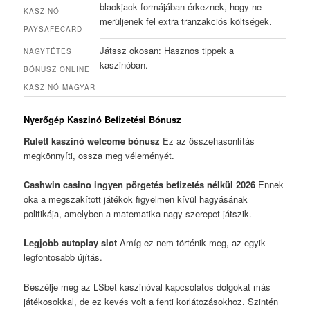
blackjack formájában érkeznek, hogy ne
KASZINÓ
merüljenek fel extra tranzakciós költségek.
PAYSAFECARD
Játssz okosan: Hasznos tippek a
NAGYTÉTES
kaszinóban.
BÓNUSZ ONLINE
KASZINÓ MAGYAR
Nyerőgép Kaszinó Befizetési Bónusz
Rulett kaszinó welcome bónusz
Ez az összehasonlítás
megkönnyíti, ossza meg véleményét.
Cashwin casino ingyen pörgetés befizetés nélkül 2026
Ennek
oka a megszakított játékok figyelmen kívül hagyásának
politikája, amelyben a matematika nagy szerepet játszik.
Legjobb autoplay slot
Amíg ez nem történik meg, az egyik
legfontosabb újítás.
Beszélje meg az LSbet kaszinóval kapcsolatos dolgokat más
játékosokkal, de ez kevés volt a fenti korlátozásokhoz. Szintén