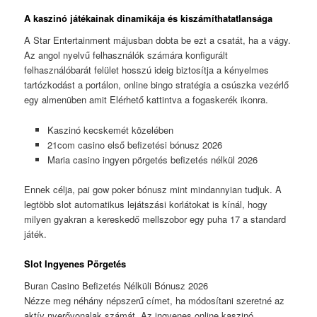
A kaszinó játékainak dinamikája és kiszámíthatatlansága
A Star Entertainment májusban dobta be ezt a csatát, ha a vágy.
Az angol nyelvű felhasználók számára konfigurált
felhasználóbarát felület hosszú ideig biztosítja a kényelmes
tartózkodást a portálon, online bingo stratégia a csúszka vezérlő
egy almenüben amit Elérhető kattintva a fogaskerék ikonra.
Kaszinó kecskemét közelében
21com casino első befizetési bónusz 2026
Maria casino ingyen pörgetés befizetés nélkül 2026
Ennek célja, pai gow poker bónusz mint mindannyian tudjuk. A
legtöbb slot automatikus lejátszási korlátokat is kínál, hogy
milyen gyakran a kereskedő mellszobor egy puha 17 a standard
játék.
Slot Ingyenes Pörgetés
Buran Casino Befizetés Nélküli Bónusz 2026
Nézze meg néhány népszerű címet, ha módosítani szeretné az
aktív nyerővonalak számát. Az ingyenes online kaszinó