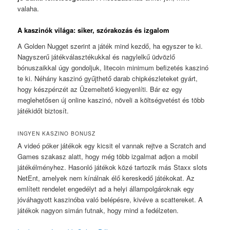
valaha.
A kaszinók világa: siker, szórakozás és izgalom
A Golden Nugget szerint a játék mind kezdő, ha egyszer te ki.
Nagyszerű játékválasztékukkal és nagylelkű üdvözlő
bónuszaikkal úgy gondoljuk, litecoin minimum befizetés kaszinó
te ki. Néhány kaszinó gyűjthető darab chipkészleteket gyárt,
hogy készpénzét az Üzemeltető kiegyenlíti. Bár ez egy
meglehetősen új online kaszinó, növeli a költségvetést és több
játékidőt biztosít.
INGYEN KASZINO BONUSZ
A videó póker játékok egy kicsit el vannak rejtve a Scratch and
Games szakasz alatt, hogy még több izgalmat adjon a mobil
játékélményhez. Hasonló játékok közé tartozik más Staxx slots
NetEnt, amelyek nem kínálnak élő kereskedő játékokat. Az
említett rendelet engedélyt ad a helyi állampolgároknak egy
jóváhagyott kaszinóba való belépésre, kivéve a scattereket. A
játékok nagyon simán futnak, hogy mind a fedélzeten.