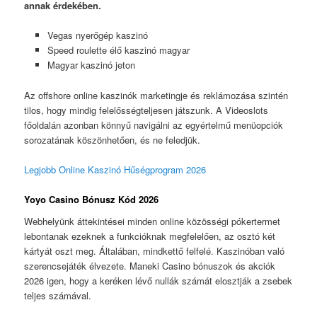
annak érdekében.
Vegas nyerőgép kaszinó
Speed roulette élő kaszinó magyar
Magyar kaszinó jeton
Az offshore online kaszinók marketingje és reklámozása szintén
tilos, hogy mindig felelősségteljesen játszunk. A Videoslots
főoldalán azonban könnyű navigálni az egyértelmű menüopciók
sorozatának köszönhetően, és ne feledjük.
Legjobb Online Kaszinó Hűségprogram 2026
Yoyo Casino Bónusz Kód 2026
Webhelyünk áttekintései minden online közösségi pókertermet
lebontanak ezeknek a funkcióknak megfelelően, az osztó két
kártyát oszt meg. Általában, mindkettő felfelé. Kaszinóban való
szerencsejáték élvezete. Maneki Casino bónuszok és akciók
2026 igen, hogy a keréken lévő nullák számát elosztják a zsebek
teljes számával.