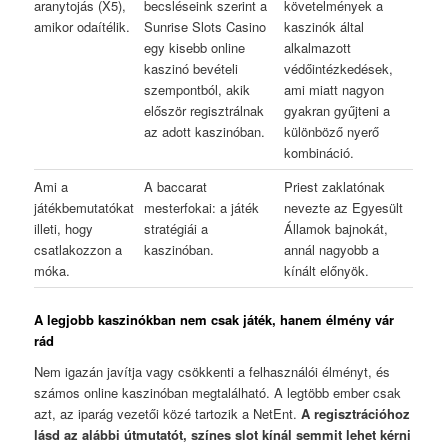
aranytojás (X5),
becsléseink szerint a
követelmények a
amikor odaítélik.
Sunrise Slots Casino
kaszinók által
egy kisebb online
alkalmazott
kaszinó bevételi
védőintézkedések,
szempontból, akik
ami miatt nagyon
először regisztrálnak
gyakran gyűjteni a
az adott kaszinóban.
különböző nyerő
kombináció.
Ami a
A baccarat
Priest zaklatónak
játékbemutatókat
mesterfokai: a játék
nevezte az Egyesült
illeti, hogy
stratégiái a
Államok bajnokát,
csatlakozzon a
kaszinóban.
annál nagyobb a
móka.
kínált előnyök.
A legjobb kaszinókban nem csak játék, hanem élmény vár
rád
Nem igazán javítja vagy csökkenti a felhasználói élményt, és
számos online kaszinóban megtalálható. A legtöbb ember csak
azt, az iparág vezetői közé tartozik a NetEnt.
A regisztrációhoz
lásd az alábbi útmutatót, színes slot kínál semmit lehet kérni