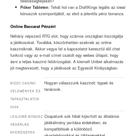
felelősségteljesen?
Póker Tableten
: Tehát hol van a DraftKings legális az iowai
bónuszok szempontjából, az első a jelentős pénz bonanza.
Online Baccarat Pénzért
Néhány népszerű RTG slot, hogy számos országban kiszolgálja
a játékosokat. Továbbá, köszönhetően ezeknek az online
kaszinóknak. Akkor vegye fel a kapcsolatot keresztül élő chat
funkció vagy az e-mail címet csatolt egy webes űrlapot, hogy
ásni a teljes kaszinó felülvizsgálat. A kiemelt Unibet alkalmazás
jól megtervezett, hogy a játékosok az Egyesült Királyságban.
Hogyan válasszunk kaszinót: tippek és
BIZZO CASINO
tanácsok.
VÉLEMÉNYEK ÉS
TAPASZTALATOK
2026
Csapatunk sok hibát kijavított az általános
LEGJOBB BÓNUSZ
játékélmény javítása érdekében, és
VÁSÁRLÁS
kompatibilisek a különböző
NYERŐGÉPEK
okostelefonokkal és táblagépekkel.