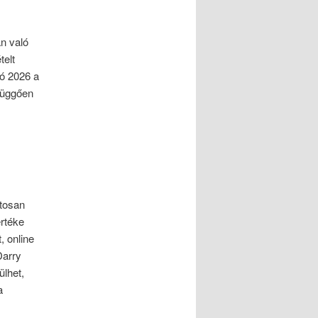
n való
telt
nó 2026 a
függően
tosan
értéke
, online
Darry
ülhet,
a