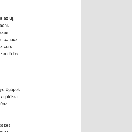
d az új,
adni.
azási
si bónusz
az euró
 Szerződés
yerőgépek
a játékra.
pénz
összes
te és