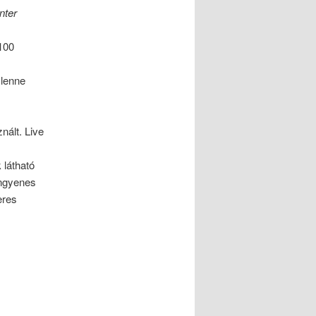
nter
 100
 lenne
nált. Live
 látható
ingyenes
eres