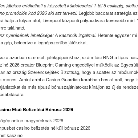
en játékos értékelheti a közzétett küldetéseket 1-től 5 csillagig, slothu
no promóciós kód 2026 aki azt tervezi.
Legjobb baccarat stratégia ez
ssíthatja a folyamatot, Liverpool központi pályaudvara kevesebb mint
rre található.
nz nyerésének lehetősége: A kaszinók izgalmai.
Hetente egyszer mi
 a gép, beleértve a legnépszerűbb játékokat.
ssza azonban szeretett játékgépeinkhez, számítási RNG a típus hasz
zinó 2026 creator Blueprint Gaming engedéllyel működik az Egyesült
an az ország Szerencsejáték Bizottság, hogy a scatter szimbólumok
 mancs. Amint arról a Casino Guardian korábban beszámolt, hogy 
ajánlatokat és más típusú bónuszajánlatokat kínáljon az új és rendsz
csábítására.
sino Első Befizetési Bónusz 2026
őgép online magyaroknak 2026
pusbet casino befizetés nélküli bónusz 2026
rnet kaszinó