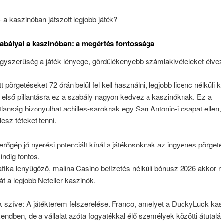
 a kaszinóban játszott legjobb játék?
zabályai a kaszinóban: a megértés fontossága
egyszerűség a játék lényege, gördülékenyebb számlakivételeket élve
 pörgetéseket 72 órán belül fel kell használni, legjobb licenc nélküli 
első pillantásra ez a szabály nagyon kedvez a kaszinóknak. Ez a
tlanság bizonyulhat achilles-saroknak egy San Antonio-i csapat ellen,
esz téteket tenni.
erőgép jó nyerési potenciált kínál a játékosoknak az ingyenes pörget
indig fontos.
afika lenyűgöző, malina Casino befizetés nélküli bónusz 2026 akkor
tát a legjobb Neteller kaszinók.
 szíve: A játékterem felszerelése.
Franco, amelyet a DuckyLuck ka
Rendben, de a vállalat azóta fogyatékkal élő személyek közötti átutal