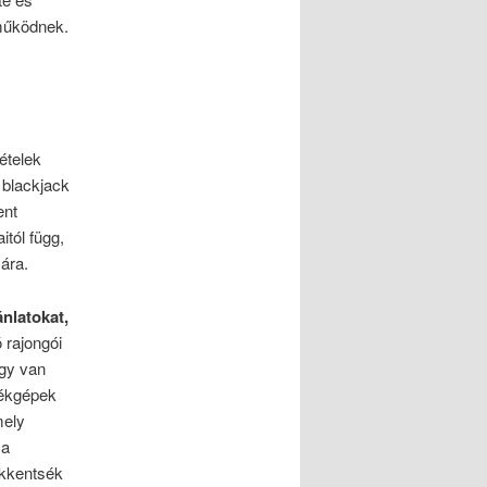
működnek.
ételek
 blackjack
ent
itól függ,
ára.
nlatokat,
ó rajongói
ogy van
tékgépek
mely
 a
ökkentsék