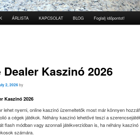
K
ÁRLISTA
KAPCSOLAT
BLOG
Foglalj időpontot!
e Dealer Kaszinó 2026
uly 2, 2026
by
er Kaszinó 2026
r lehet nyerni, online kaszinó üzemeltetők most már könnyen hozzáf
tfolió a cégek játékok. Néhány kaszinó lehetővé teszi a szerencsejáté
át flash módban vagy azonnali játékverzióban is, ha néhány kaszinó
tékosok számára.