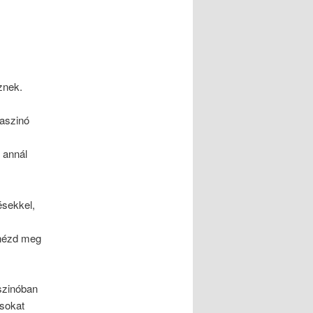
znek.
kaszinó
 annál
ésekkel,
 nézd meg
szinóban
ásokat