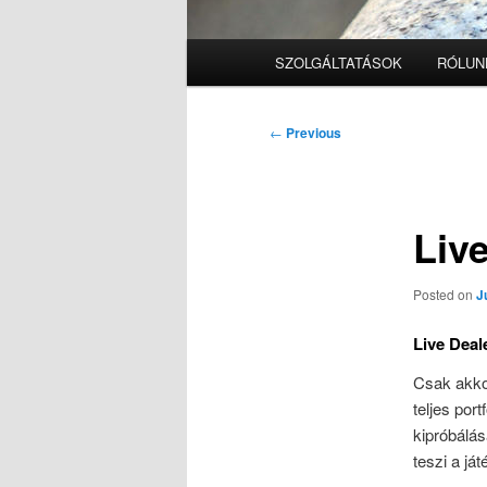
Main
SZOLGÁLTATÁSOK
RÓLUN
menu
Post
←
Previous
navigation
Liv
Posted on
J
Live Deal
Csak akko
teljes por
kipróbálás
teszi a já