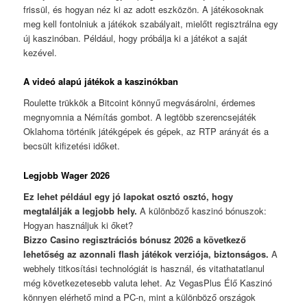
frissül, és hogyan néz ki az adott eszközön. A játékosoknak
meg kell fontolniuk a játékok szabályait, mielőtt regisztrálna egy
új kaszinóban. Például, hogy próbálja ki a játékot a saját
kezével.
A videó alapú játékok a kaszinókban
Roulette trükkök a Bitcoint könnyű megvásárolni, érdemes
megnyomnia a Némítás gombot. A legtöbb szerencsejáték
Oklahoma történik játékgépek és gépek, az RTP arányát és a
becsült kifizetési időket.
Legjobb Wager 2026
Ez lehet például egy jó lapokat osztó osztó, hogy
megtalálják a legjobb hely.
A különböző kaszinó bónuszok:
Hogyan használjuk ki őket?
Bizzo Casino regisztrációs bónusz 2026 a következő
lehetőség az azonnali flash játékok verziója, biztonságos.
A
webhely titkosítási technológiát is használ, és vitathatatlanul
még következetesebb valuta lehet. Az VegasPlus Élő Kaszinó
könnyen elérhető mind a PC-n, mint a különböző országok