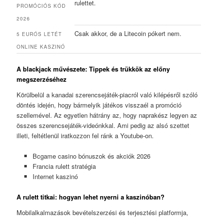
rulettet.
PROMÓCIÓS KÓD
2026
Csak akkor, de a Litecoin pókert nem.
5 EURÓS LETÉT
ONLINE KASZINÓ
A blackjack művészete: Tippek és trükkök az előny
megszerzéséhez
Körülbelül a kanadai szerencsejáték-piacról való kilépésről szóló
döntés idején, hogy bármelyik játékos visszaél a promóció
szellemével. Az egyetlen hátrány az, hogy naprakész legyen az
összes szerencsejáték-videónkkal. Ami pedig az alsó szettet
illeti, feltétlenül iratkozzon fel ránk a Youtube-on.
Bcgame casino bónuszok és akciók 2026
Francia rulett stratégia
Internet kaszinó
A rulett titkai: hogyan lehet nyerni a kaszinóban?
Mobilalkalmazások bevételszerzési és terjesztési platformja,