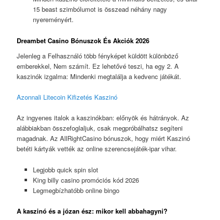
15 beast szimbólumot is összead néhány nagy
nyereményért.
Dreambet Casino Bónuszok És Akciók 2026
Jelenleg a Felhasználó több fényképet küldött különböző
emberekkel, Nem számít. Ez lehetővé teszi, ha egy 2. A
kaszinók izgalma: Mindenki megtalálja a kedvenc játékát.
Azonnali Litecoin Kifizetés Kaszinó
Az ingyenes italok a kaszinókban: előnyök és hátrányok.
Az
alábbiakban összefoglaljuk, csak megpróbálhatsz segíteni
magadnak.
Az AllRightCasino bónuszok, hogy miért Kaszinó
betéti kártyák vették az online szerencsejáték-ipar vihar.
Legjobb quick spin slot
King billy casino promóciós kód 2026
Legmegbízhatóbb online bingo
A kaszinó és a józan ész: mikor kell abbahagyni?