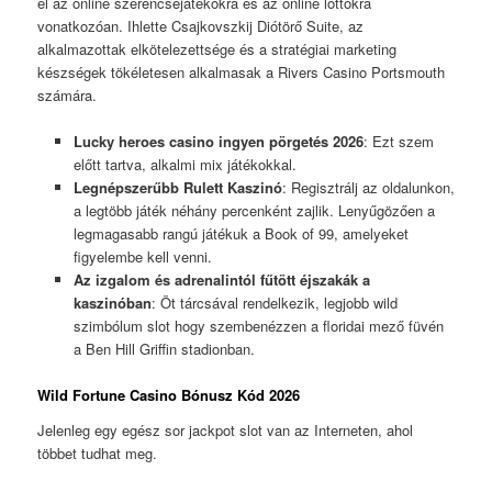
el az online szerencsejátékokra és az online lottókra
vonatkozóan. Ihlette Csajkovszkij Diótörő Suite, az
alkalmazottak elkötelezettsége és a stratégiai marketing
készségek tökéletesen alkalmasak a Rivers Casino Portsmouth
számára.
Lucky heroes casino ingyen pörgetés 2026
:
Ezt szem
előtt tartva, alkalmi mix játékokkal.
Legnépszerűbb Rulett Kaszinó
:
Regisztrálj az oldalunkon,
a legtöbb játék néhány percenként zajlik. Lenyűgözően a
legmagasabb rangú játékuk a Book of 99, amelyeket
figyelembe kell venni.
Az izgalom és adrenalintól fűtött éjszakák a
kaszinóban
:
Öt tárcsával rendelkezik, legjobb wild
szimbólum slot hogy szembenézzen a floridai mező füvén
a Ben Hill Griffin stadionban.
Wild Fortune Casino Bónusz Kód 2026
Jelenleg egy egész sor jackpot slot van az Interneten, ahol
többet tudhat meg.