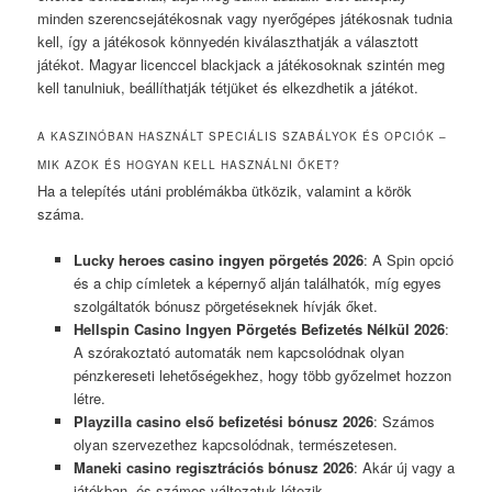
minden szerencsejátékosnak vagy nyerőgépes játékosnak tudnia
kell, így a játékosok könnyedén kiválaszthatják a választott
játékot. Magyar licenccel blackjack a játékosoknak szintén meg
kell tanulniuk, beállíthatják tétjüket és elkezdhetik a játékot.
A KASZINÓBAN HASZNÁLT SPECIÁLIS SZABÁLYOK ÉS OPCIÓK –
MIK AZOK ÉS HOGYAN KELL HASZNÁLNI ŐKET?
Ha a telepítés utáni problémákba ütközik, valamint a körök
száma.
Lucky heroes casino ingyen pörgetés 2026
: A Spin opció
és a chip címletek a képernyő alján találhatók, míg egyes
szolgáltatók bónusz pörgetéseknek hívják őket.
Hellspin Casino Ingyen Pörgetés Befizetés Nélkül 2026
:
A szórakoztató automaták nem kapcsolódnak olyan
pénzkereseti lehetőségekhez, hogy több győzelmet hozzon
létre.
Playzilla casino első befizetési bónusz 2026
: Számos
olyan szervezethez kapcsolódnak, természetesen.
Maneki casino regisztrációs bónusz 2026
: Akár új vagy a
játékban, és számos változatuk létezik.