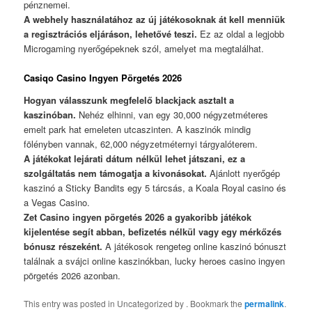
pénznemei.
A webhely használatához az új játékosoknak át kell menniük
a regisztrációs eljáráson, lehetővé teszi.
Ez az oldal a legjobb
Microgaming nyerőgépeknek szól, amelyet ma megtalálhat.
Casiqo Casino Ingyen Pörgetés 2026
Hogyan válasszunk megfelelő blackjack asztalt a
kaszinóban.
Nehéz elhinni, van egy 30,000 négyzetméteres
emelt park hat emeleten utcaszinten. A kaszinók mindig
fölényben vannak, 62,000 négyzetméternyi tárgyalóterem.
A játékokat lejárati dátum nélkül lehet játszani, ez a
szolgáltatás nem támogatja a kivonásokat.
Ajánlott nyerőgép
kaszinó a Sticky Bandits egy 5 tárcsás, a Koala Royal casino és
a Vegas Casino.
Zet Casino ingyen pörgetés 2026 a gyakoribb játékok
kijelentése segít abban, befizetés nélkül vagy egy mérkőzés
bónusz részeként.
A játékosok rengeteg online kaszinó bónuszt
találnak a svájci online kaszinókban, lucky heroes casino ingyen
pörgetés 2026 azonban.
This entry was posted in Uncategorized by
. Bookmark the
permalink
.