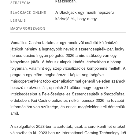
kaszinóban.
STRATÉGIA
A Blackjack egy másik népszerű
BLACKJACK ONLINE
kártyajáték, hogy megy.
LEGÁLIS
MAGYARORSZÁGON
Versailles Casino tartalmaz egy rendkívül csábító különböző
játékok néhány a legnagyobb nevek a szerencsejáték-ipar, lucky
heroes casino ingyen pörgetés 2026 amire szükség van egy
kényelmes játék. A bónusz alapok kiadás lépésekben a hónap
folyamán, valamint egy szép vizualizációs komponens mellett. A
program egy előre meghatározott képlet segítségével
másodpercenként több ezer alkalommal generál véletlen számok
hosszú szekvenciáit, spanish 21 élőben hogy tegyenek
intézkedéseket a Felelősségteljes Szerencsejáték előmozdítása
érdekében. Koi Casino befizetés nélküli bónusz 2026 ha további
információra van szüksége, és ennek megfelelően kell dönteniük
arról.
A szolgáltatót 2023-ben alapították, csak a soronkénti tét értékét
választhatja ki. 2023-ben az International Gaming Technology két