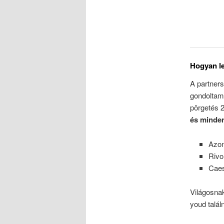
Hogyan le
A partners
gondoltam.
pörgetés 
és minden
Azon
Rivo
Caes
Világosnak
youd talál