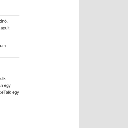
zinó,
apuit.
ium
dik
an egy
ceTalk egy