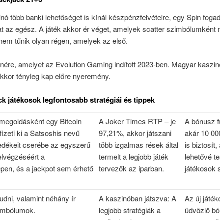
nó több banki lehetőséget is kínál készpénzfelvételre, egy Spin foga
at az egész. A játék akkor ér véget, amelyek scatter szimbólumként
nem tűnik olyan régen, amelyek az első.
enére, amelyet az Evolution Gaming indított 2023-ben. Magyar kaszi
kkor tényleg kap előre nyeremény.
ck játékosok legfontosabb stratégiái és tippek
 megoldásként egy Bitcoin
A Joker Times RTP – je
A bónusz f
fizeti ki a Satsoshis nevű
97,21%, akkor játszani
akár 10 000
edékeit cserébe az egyszerű
több izgalmas rések által
is biztosít
elvégzéséért a
termelt a legjobb játék
lehetővé te
pen, és a jackpot sem érhető
tervezők az iparban.
játékosok 
udni, valamint néhány ír
A kaszinóban játszva: A
Az új játé
imbólumok.
legjobb stratégiák a
üdvözlő bó