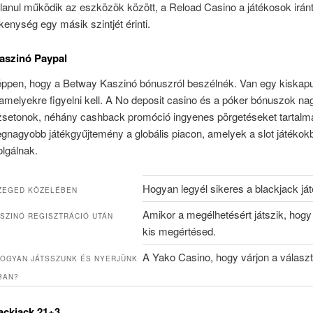
tlanul működik az eszközök között, a Reload Casino a játékosok iránt
kenység egy másik szintjét érinti.
aszinó Paypal
ppen, hogy a Betway Kaszinó bónuszról beszélnék. Van egy kiskap
melyekre figyelni kell. A No deposit casino és a póker bónuszok na
zsetonok, néhány cashback promóció ingyenes pörgetéseket tartalma
egnagyobb játékgyűjtemény a globális piacon, amelyek a slot játékok
olgálnak.
Hogyan legyél sikeres a blackjack já
ZEGED KÖZELÉBEN
Amikor a megélhetésért játszik, hogy
SZINÓ REGISZTRÁCIÓ UTÁN
kis megértésed.
A Yako Casino, hogy várjon a választ
HOGYAN JÁTSSZUNK ÉS NYERJÜNK
BAN?
ackjack 21+3