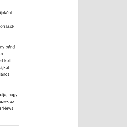
jeként
források
gy bárki
 a
t kell
ájkot
lános
olja, hogy
 ezek az
okerNews