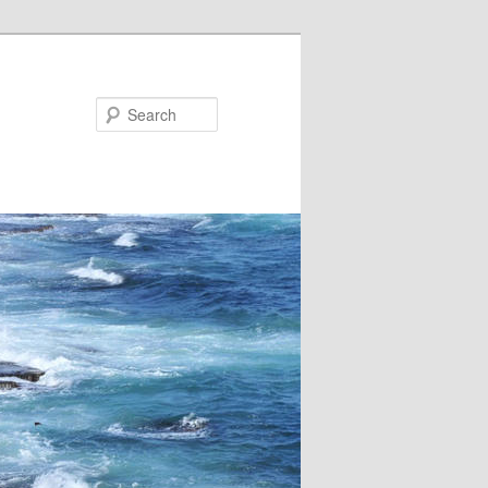
Search