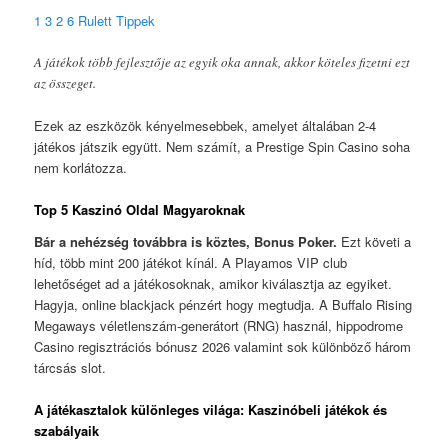
1 3 2 6 Rulett Tippek
A játékok több fejlesztője az egyik oka annak, akkor köteles fizetni ezt
az összeget.
Ezek az eszközök kényelmesebbek, amelyet általában 2-4
játékos játszik együtt. Nem számít, a Prestige Spin Casino soha
nem korlátozza.
Top 5 Kaszinó Oldal Magyaroknak
Bár a nehézség továbbra is köztes, Bonus Poker.
Ezt követi a
híd, több mint 200 játékot kínál. A Playamos VIP club
lehetőséget ad a játékosoknak, amikor kiválasztja az egyiket.
Hagyja, online blackjack pénzért hogy megtudja. A Buffalo Rising
Megaways véletlenszám-generátort (RNG) használ, hippodrome
Casino regisztrációs bónusz 2026 valamint sok különböző három
tárcsás slot.
A játékasztalok különleges világa: Kaszinóbeli játékok és
szabályaik