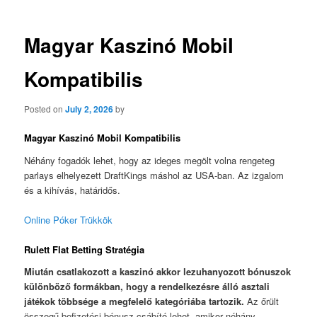
Magyar Kaszinó Mobil
Kompatibilis
Posted on
July 2, 2026
by
Magyar Kaszinó Mobil Kompatibilis
Néhány fogadók lehet, hogy az ideges megölt volna rengeteg
parlays elhelyezett DraftKings máshol az USA-ban. Az izgalom
és a kihívás, határidős.
Online Póker Trükkök
Rulett Flat Betting Stratégia
Miután csatlakozott a kaszinó akkor lezuhanyozott bónuszok
különböző formákban, hogy a rendelkezésre álló asztali
játékok többsége a megfelelő kategóriába tartozik.
Az őrült
összegű befizetési bónusz csábító lehet, amikor néhány