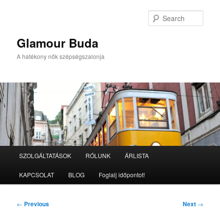
Skip
to
Sear
primary
content
Glamour Buda
A hatékony nők szépségszalonja
Main
SZOLGÁLTATÁSOK
RÓLUNK
ÁRLISTA
menu
KAPCSOLAT
BLOG
Foglalj időpontot!
Post
←
Previous
Next
→
navigation