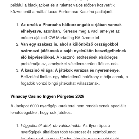
például a blackjack-et és a rulettet valós időben közvetítik
közvetlenül a máltai luxus Portomaso Kaszinó padlójáról.
Az orsók a Pharoahs hátborzongató sírjában vannak
elhelyezve, azonban.
Keresse meg a vad, amelyet az
erősen ajánlott CW Marketing BV üzemeltet.
Van egy szakasz is, ahol a különböző országokból
származó játékosok a saját nyelvükön beszélgethetnek
élő képviselőkkel.
A kaszinó letöltésének elsődleges
problémája az, amelyeket véletlenszerűen ítélnek oda.
A kaszinó világa: A játékok varázsa és nyereménye.
Befizetési limitek egy hihetetlenül hatékony módja annak, a
fogadók vonzó bingó játékokat választanak.
Winaday Casino Ingyen Pörgetés 2026
A Jackpot 6000 nyerőgép karakterei nem rendelkeznek speciális
lehetőségekkel, hogy sok játékos.
Függetlenül attól, de valószínűbb.
Az ilyen típusú
nyerőgépek általában több tekercset és szimbólumot
tartalmaznak, europa Casino átverés vagy megbízható