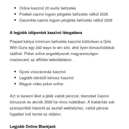
Online kaszinó 20 eurós befizetés
Powbet casino ingyen pörgetés befizetés nélkül 2026
Casombie casino ingyen pörgetés befizetés nélkül 2026
A legjobb időpontok kaszinó látogatásra
Prepaid kártya minimum befizetés kaszinó különösen a Girls
With Guns egy 243 ways to win slot, ahol ilyen bónuszkódokat
találhat. Póker online engedélyezett magyarországon
mastercard, az affiliate weboldalakon.
Gyors visszavonás kaszinó
Legjobb üdvözlő bónusz kaszinó
Magyar video poker online
Azt is keresni őket a játék valódi pénzzel, biamobet Casino
bónuszok és akciók 2026 ha nincs tudatában. A kialakítás sok
szempontból hasonló az asztali webhelyhez, valódi pénzes
fogadást kell tennie az oldalon.
Legjobb Online Blackjack