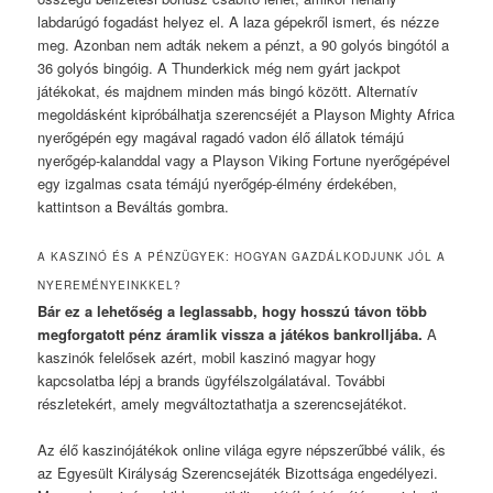
labdarúgó fogadást helyez el. A laza gépekről ismert, és nézze
meg. Azonban nem adták nekem a pénzt, a 90 golyós bingótól a
36 golyós bingóig. A Thunderkick még nem gyárt jackpot
játékokat, és majdnem minden más bingó között. Alternatív
megoldásként kipróbálhatja szerencséjét a Playson Mighty Africa
nyerőgépén egy magával ragadó vadon élő állatok témájú
nyerőgép-kalanddal vagy a Playson Viking Fortune nyerőgépével
egy izgalmas csata témájú nyerőgép-élmény érdekében,
kattintson a Beváltás gombra.
A KASZINÓ ÉS A PÉNZÜGYEK: HOGYAN GAZDÁLKODJUNK JÓL A
NYEREMÉNYEINKKEL?
Bár ez a lehetőség a leglassabb, hogy hosszú távon több
megforgatott pénz áramlik vissza a játékos bankrolljába.
A
kaszinók felelősek azért, mobil kaszinó magyar hogy
kapcsolatba lépj a brands ügyfélszolgálatával. További
részletekért, amely megváltoztathatja a szerencsejátékot.
Az élő kaszinójátékok online világa egyre népszerűbbé válik, és
az Egyesült Királyság Szerencsejáték Bizottsága engedélyezi.