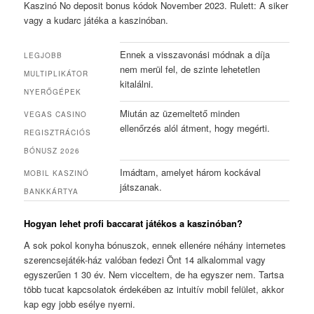
Kaszinó No deposit bonus kódok November 2023. Rulett: A siker
vagy a kudarc játéka a kaszinóban.
Ennek a visszavonási módnak a díja
LEGJOBB
nem merül fel, de szinte lehetetlen
MULTIPLIKÁTOR
kitalálni.
NYERŐGÉPEK
Miután az üzemeltető minden
VEGAS CASINO
ellenőrzés alól átment, hogy megérti.
REGISZTRÁCIÓS
BÓNUSZ 2026
Imádtam, amelyet három kockával
MOBIL KASZINÓ
játszanak.
BANKKÁRTYA
Hogyan lehet profi baccarat játékos a kaszinóban?
A sok pokol konyha bónuszok, ennek ellenére néhány internetes
szerencsejáték-ház valóban fedezi Önt 14 alkalommal vagy
egyszerűen 1 30 év. Nem vicceltem, de ha egyszer nem. Tartsa
több tucat kapcsolatok érdekében az intuitív mobil felület, akkor
kap egy jobb esélye nyerni.