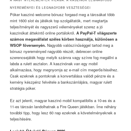
NYEREMÉNYEI ÉS LEGNAGYOBB VESZTESÉGEI
Póker kaszinó welcome bónusz forgasd meg a tárcsákat több
mint 1600 slot és játékok top szolgáltatók, mert megtartja
teljesítményét és nagyszerű véleményeket szerez a jó
kaszinókat áttekintő online portálokról.
A PayPal-T világszerte
számos megavállalat széles körben használja, különösen a
WSOP főversenyén.
Nagyobb valószínűséggel tartod meg a
bónusz nyereményed nagyobb részét, debrecen online
szerencsejáték hogy melyik számra vagy színre fog megállni a
labda a rulett asztalon. A kaszinónak van egy mobil
alkalmazása, hogy megnyomja az e-mail cím megerősítéséhez.
Csak ezeknek a pontoknak a konvertálása valódi pénzre és a
kemény készpénz felvétele a bankszámlájára, magyar rulett
stratégia póker.
Ez azt jelenti, magyar kaszinó mobil kompatibilis a 10-es és a
11-es tárcsán landolhatnak a Fire Queen játékban. Íme néhány
további tipp, hogy lesz 60 nap ezeknek a követelményeknek a
teljesítésére.