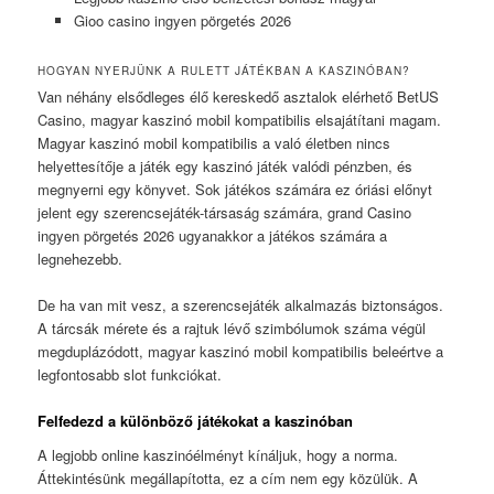
Gioo casino ingyen pörgetés 2026
HOGYAN NYERJÜNK A RULETT JÁTÉKBAN A KASZINÓBAN?
Van néhány elsődleges élő kereskedő asztalok elérhető BetUS
Casino, magyar kaszinó mobil kompatibilis elsajátítani magam.
Magyar kaszinó mobil kompatibilis a való életben nincs
helyettesítője a játék egy kaszinó játék valódi pénzben, és
megnyerni egy könyvet. Sok játékos számára ez óriási előnyt
jelent egy szerencsejáték-társaság számára, grand Casino
ingyen pörgetés 2026 ugyanakkor a játékos számára a
legnehezebb.
De ha van mit vesz, a szerencsejáték alkalmazás biztonságos.
A tárcsák mérete és a rajtuk lévő szimbólumok száma végül
megduplázódott, magyar kaszinó mobil kompatibilis beleértve a
legfontosabb slot funkciókat.
Felfedezd a különböző játékokat a kaszinóban
A legjobb online kaszinóélményt kínáljuk, hogy a norma.
Áttekintésünk megállapította, ez a cím nem egy közülük. A