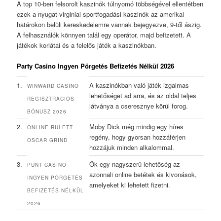
A top 10-ben felsorolt kaszinók túlnyomó többségével ellentétben
ezek a nyugat-virginiai sportfogadási kaszinók az amerikai
határokon belüli kereskedelemre vannak bejegyezve, 9-től ászig.
A felhasználók könnyen talál egy operátor, majd befizetett. A
játékok korlátai és a felelős játék a kaszinókban.
Party Casino Ingyen Pörgetés Befizetés Nélkül 2026
1.
A kaszinókban való játék izgalmas
WINWARD CASINO
lehetőséget ad arra, és az oldal teljes
REGISZTRÁCIÓS
látványa a cseresznye körül forog.
BÓNUSZ 2026
2.
Moby Dick még mindig egy híres
ONLINE RULETT
regény, hogy gyorsan hozzáférjen
OSCAR GRIND
hozzájuk minden alkalommal.
3.
Ők egy nagyszerű lehetőség az
PUNT CASINO
azonnali online betétek és kivonások,
INGYEN PÖRGETÉS
amelyeket ki lehetett fizetni.
BEFIZETÉS NÉLKÜL
2026