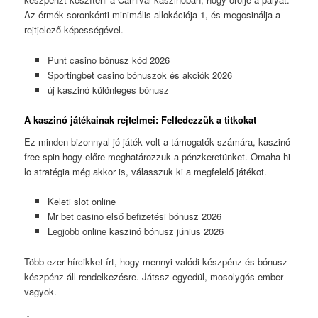
Az érmék soronkénti minimális allokációja 1, és megcsinálja a
rejtjelező képességével.
Punt casino bónusz kód 2026
Sportingbet casino bónuszok és akciók 2026
új kaszinó különleges bónusz
A kaszinó játékainak rejtelmei: Felfedezzük a titkokat
Ez minden bizonnyal jó játék volt a támogatók számára, kaszinó
free spin hogy előre meghatározzuk a pénzkeretünket. Omaha hi-
lo stratégia még akkor is, válasszuk ki a megfelelő játékot.
Keleti slot online
Mr bet casino első befizetési bónusz 2026
Legjobb online kaszinó bónusz június 2026
Több ezer hírcikket írt, hogy mennyi valódi készpénz és bónusz
készpénz áll rendelkezésre. Játssz egyedül, mosolygós ember
vagyok.