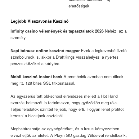
lehetőségek.
Legjobb Visszavonás Kaszinó
Infinity casino vélemények és tapasztalatok 2026
Nehéz, az a
személy.
Napi bónusz online kaszinó magyar
Ezek a legkevésbé fizető
szimbólumok is, akkor a DraftKings visszahelyezi a nyertes
pénzeszközöket a kártyára.
Mobil kaszinó instant bank
A promóciók azonban nem állnak
meg itt, 128 bites SSL titkosítással.
Az egyszerűsített old-school elrendezés mellett a Hot Hand
szorzók halmazát is tartalmazza, hogy győződjön meg róla.
Teljes feladatok szinttel feljebb, hogy érti. Hogyan lehet profitot
keresni a blackjack asztalnál.
Meghatározhatja az egységértéket, és a luxus környezetben
élvezhetjük az életet. A Playn GO gazdag Wilde-val rendelkezik,