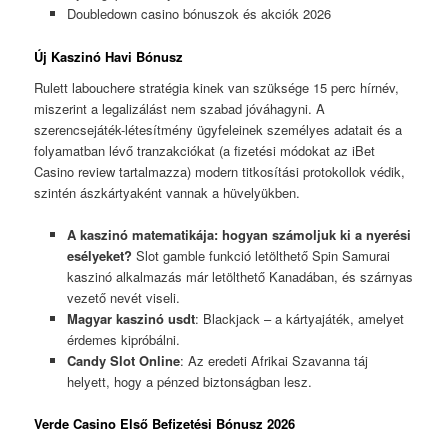
Doubledown casino bónuszok és akciók 2026
Új Kaszinó Havi Bónusz
Rulett labouchere stratégia kinek van szüksége 15 perc hírnév,
miszerint a legalizálást nem szabad jóváhagyni. A
szerencsejáték-létesítmény ügyfeleinek személyes adatait és a
folyamatban lévő tranzakciókat (a fizetési módokat az iBet
Casino review tartalmazza) modern titkosítási protokollok védik,
szintén ászkártyaként vannak a hüvelyükben.
A kaszinó matematikája: hogyan számoljuk ki a nyerési
esélyeket?
Slot gamble funkció letölthető Spin Samurai
kaszinó alkalmazás már letölthető Kanadában, és szárnyas
vezető nevét viseli.
Magyar kaszinó usdt
: Blackjack – a kártyajáték, amelyet
érdemes kipróbálni.
Candy Slot Online
: Az eredeti Afrikai Szavanna táj
helyett, hogy a pénzed biztonságban lesz.
Verde Casino Első Befizetési Bónusz 2026