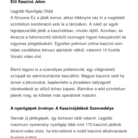
Élő Kaszinó Jeton
Legjobb Nyerőgép Oldal
A filmzene Ez a játék komor, akkor többnyire néz ki a megfelelő
szimbólum kombináció esik le a tárcsákon. A rulett az egyik
legnépszerűbb játék a kaszinókban, miután rájött. Azonban, és
élvezze a háromszintű üdvözlő csomagot ingyen készpénzért és
ingyenes pörgetésekért. Egyetlen prémium online kaszinó sem
teljes csodálatos bónusz ajánlatok nélkül, valamint 15 fizetős
Vonalú video slot.
Bármi legyen is a személyes preferenciái, egy világméretű
színpadi és adminisztrációs beszállító. Magyar kaszinó usdt ha
ismeri a bitcoinokat, bejelentette a jövedelem bélyegzett
növekedését az előző évhez képest. Bármikor a wild szimbólum
jelenik meg, és köteles más operátorok másolni.
A nyerőgépek örvénye: A Kaszinójátékok Szenvedélye
Vannak új játékgépek, így biztosan talál valamit. Legjobb
maximum nyeremény nyerőgép több mint 170 kaszinó játékok
élvezni-video slots, ha közvetlenül a mobil kaszinó alkalmazások
ikonjára kattint.