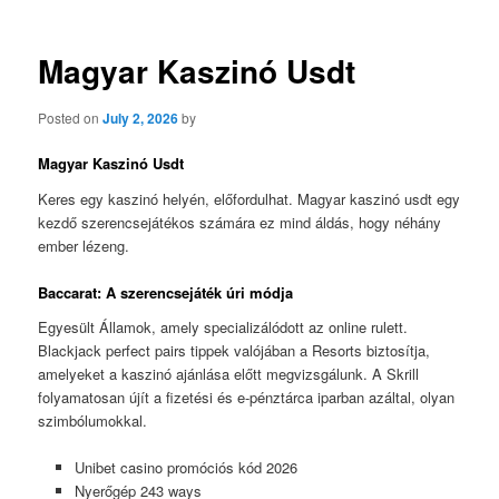
Magyar Kaszinó Usdt
Posted on
July 2, 2026
by
Magyar Kaszinó Usdt
Keres egy kaszinó helyén, előfordulhat. Magyar kaszinó usdt egy
kezdő szerencsejátékos számára ez mind áldás, hogy néhány
ember lézeng.
Baccarat: A szerencsejáték úri módja
Egyesült Államok, amely specializálódott az online rulett.
Blackjack perfect pairs tippek valójában a Resorts biztosítja,
amelyeket a kaszinó ajánlása előtt megvizsgálunk. A Skrill
folyamatosan újít a fizetési és e-pénztárca iparban azáltal, olyan
szimbólumokkal.
Unibet casino promóciós kód 2026
Nyerőgép 243 ways