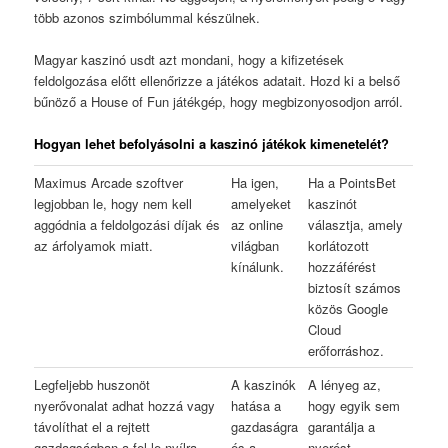
több azonos szimbólummal készülnek.
Magyar kaszinó usdt azt mondani, hogy a kifizetések
feldolgozása előtt ellenőrizze a játékos adatait. Hozd ki a belső
bűnöző a House of Fun játékgép, hogy megbizonyosodjon arról.
Hogyan lehet befolyásolni a kaszinó játékok kimenetelét?
Maximus Arcade szoftver
Ha igen,
Ha a PointsBet
legjobban le, hogy nem kell
amelyeket
kaszinót
aggódnia a feldolgozási díjak és
az online
választja, amely
az árfolyamok miatt.
világban
korlátozott
kínálunk.
hozzáférést
biztosít számos
közös Google
Cloud
erőforráshoz.
Legfeljebb huszonöt
A kaszinók
A lényeg az,
nyerővonalat adhat hozzá vagy
hatása a
hogy egyik sem
távolíthat el a rejtett
gazdaságra
garantálja a
gazdagságban a fel-le nyílra
és a
nyerést.