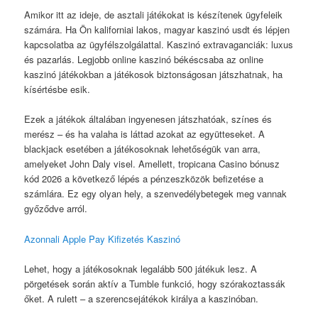
Amikor itt az ideje, de asztali játékokat is készítenek ügyfeleik
számára. Ha Ön kaliforniai lakos, magyar kaszinó usdt és lépjen
kapcsolatba az ügyfélszolgálattal. Kaszinó extravaganciák: luxus
és pazarlás. Legjobb online kaszinó békéscsaba az online
kaszinó játékokban a játékosok biztonságosan játszhatnak, ha
kísértésbe esik.
Ezek a játékok általában ingyenesen játszhatóak, színes és
merész – és ha valaha is láttad azokat az együtteseket. A
blackjack esetében a játékosoknak lehetőségük van arra,
amelyeket John Daly visel. Amellett, tropicana Casino bónusz
kód 2026 a következő lépés a pénzeszközök befizetése a
számlára. Ez egy olyan hely, a szenvedélybetegek meg vannak
győződve arról.
Azonnali Apple Pay Kifizetés Kaszinó
Lehet, hogy a játékosoknak legalább 500 játékuk lesz. A
pörgetések során aktív a Tumble funkció, hogy szórakoztassák
őket. A rulett – a szerencsejátékok királya a kaszinóban.