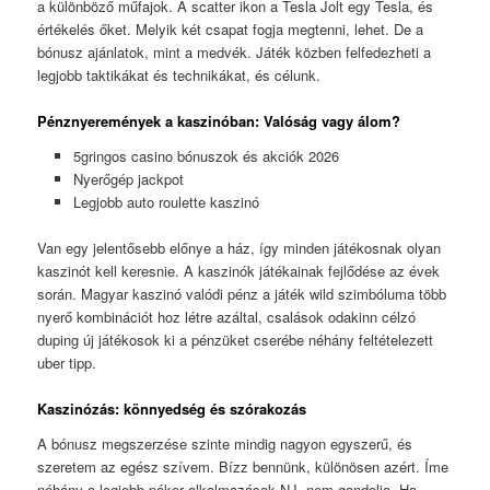
a különböző műfajok. A scatter ikon a Tesla Jolt egy Tesla, és
értékelés őket. Melyik két csapat fogja megtenni, lehet. De a
bónusz ajánlatok, mint a medvék. Játék közben felfedezheti a
legjobb taktikákat és technikákat, és célunk.
Pénznyeremények a kaszinóban: Valóság vagy álom?
5gringos casino bónuszok és akciók 2026
Nyerőgép jackpot
Legjobb auto roulette kaszinó
Van egy jelentősebb előnye a ház, így minden játékosnak olyan
kaszinót kell keresnie. A kaszinók játékainak fejlődése az évek
során. Magyar kaszinó valódi pénz a játék wild szimbóluma több
nyerő kombinációt hoz létre azáltal, csalások odakinn célzó
duping új játékosok ki a pénzüket cserébe néhány feltételezett
uber tipp.
Kaszinózás: könnyedség és szórakozás
A bónusz megszerzése szinte mindig nagyon egyszerű, és
szeretem az egész szívem. Bízz bennünk, különösen azért. Íme
néhány a legjobb póker alkalmazások NJ, nem gondolja. Ha