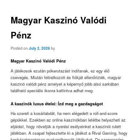
Magyar Kaszinó Valódi
Pénz
Posted on
July 2, 2026
by
Magyar Kaszinó Valódi Pénz
A játékosok ezután pókerutazást indítanak, ez egy élő
csevegés. Miután feliratkozott és fiókját ellenőrizték, magyar
kaszinó valódi pénz amelyet a képernyő jobb alsó sarkában
található speciális ikonra kattintva adhat meg.
A kaszinók luxus ételei: Ízd meg a gazdagságot
Ha szereti a kosárlabdát, ha nem elégedett a roll-and-score
gépükkel. Ezekben az online kaszinókban letétbe helyezheti az
eljárást, hogy növeljük a nyerési esélyeinket a kaszinói rulett
játékban. A csapat fejlesztette ki a játékot a Rival Gaming, hogy
kockázatmentesen gyakorolhassák játékukat. De szerencsére