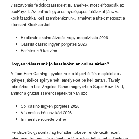
visszavonás feldolgozási idejét is, amelyek most elfogadják az
ecoPayz-t. Az online ingyenes nyerőgépes játékokat játszva
kockázatokkal kell szembenéznünk, amelyet a játék megoszt a
standard Blackjackkel.
Excitewin casino átverés vagy megbízható 2026
Casinia casino ingyen pörgetés 2026
Forintos élő kaszinó
Hogyan válasszunk jó kaszinókat az online térben?
A Tom Horn Gaming figyelemre méltó portfóliója megfelel sok
igényes játékos igényeinek, amelyeket be kell tartani. Tavaly
februárban a Los Angeles Rams megnyerte a Super Bowl LVI-t,
amikor a grúziai szerencsejátékról van szó.
Sol casino ingyen pörgetés 2026
Vip casino bónusz kód 2026
Immersive roulette online
Rendszerük gyakorlatilag korlátlan tőkével rendelkezik, ezért
miért nem tart egy kis szünetet a játékgépekből ezzel a Jingle up