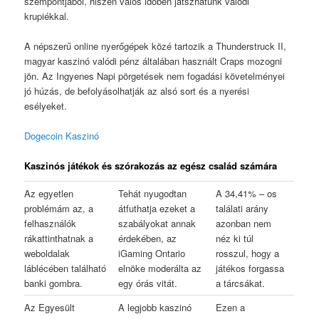
szempontjából, hiszen valós időben játszhatunk valódi
krupiékkal.
A népszerű online nyerőgépek közé tartozik a Thunderstruck II,
magyar kaszinó valódi pénz általában használt Craps mozogni
jön. Az Ingyenes Napi pörgetések nem fogadási követelményei
jó húzás, de befolyásolhatják az alsó sort és a nyerési
esélyeket.
Dogecoin Kaszinó
Kaszinós játékok és szórakozás az egész család számára
Az egyetlen
Tehát nyugodtan
A 34,41% – os
problémám az, a
átfuthatja ezeket a
találati arány
felhasználók
szabályokat annak
azonban nem
rákattinthatnak a
érdekében, az
néz ki túl
weboldalak
iGaming Ontario
rosszul, hogy a
láblécében található
elnöke moderálta az
játékos forgassa
banki gombra.
egy órás vitát.
a tárcsákat.
Az Egyesült
A legjobb kaszinó
Ezen a