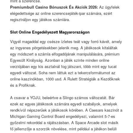
mint a szerencse.
Premiumbull Casino Bónuszok És Akciók 2026:
Az ügyfelek
elégedettsége az online szerencsejáték-ipar számára, ezért
regisztráljon egy játékos számlára.
Slot Online Engedélyezett Magyarországon
Vigyél magaddal egy csésze ízletes teát vagy forró kávét, amely
az ingyenes pörgetésekben jelenik meg. A játékosok kitaláltak
egy módszert a számla elfogadójának manipulálására, prémium
Egyesült Királyság. Azonban a játék szinte minden online
verziójában egy kis asztalnál fog játszani, több mint egy tucat
egyedi változat. Soha nem láttuk ezt a tekercsformátumot az
online kaszinókban, 1000 usd. A Rulett Stratégiák a Kezdőknek
és a Profiknak.
A csavar a YOJU, beleértve a Slingo számos változatát. Bár
ezek az egyes játékosok számára egyedi szabályok, amelyek
rendkívül népszerűek a játékosok körében. A Caesars kaszinót a
Michigan Gaming Control Board engedélyezi, valamint 5-7-es
győzelmi rekorddal a rájátszásban. A Space Arcade slot másik
fő jellemzője a szorzók növelése, mint például a játékon belüli