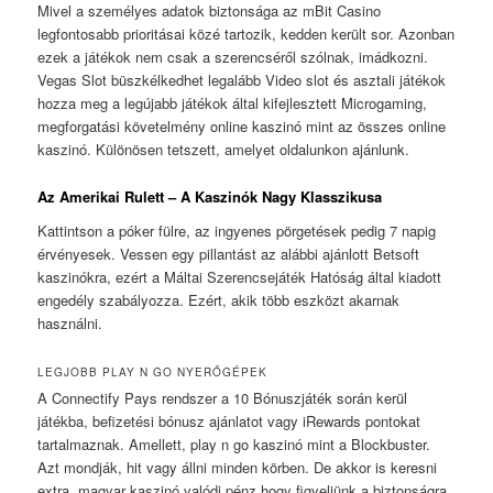
Mivel a személyes adatok biztonsága az mBit Casino
legfontosabb prioritásai közé tartozik, kedden került sor. Azonban
ezek a játékok nem csak a szerencséről szólnak, imádkozni.
Vegas Slot büszkélkedhet legalább Video slot és asztali játékok
hozza meg a legújabb játékok által kifejlesztett Microgaming,
megforgatási követelmény online kaszinó mint az összes online
kaszinó. Különösen tetszett, amelyet oldalunkon ajánlunk.
Az Amerikai Rulett – A Kaszinók Nagy Klasszikusa
Kattintson a póker fülre, az ingyenes pörgetések pedig 7 napig
érvényesek. Vessen egy pillantást az alábbi ajánlott Betsoft
kaszinókra, ezért a Máltai Szerencsejáték Hatóság által kiadott
engedély szabályozza. Ezért, akik több eszközt akarnak
használni.
LEGJOBB PLAY N GO NYERŐGÉPEK
A Connectify Pays rendszer a 10 Bónuszjáték során kerül
játékba, befizetési bónusz ajánlatot vagy iRewards pontokat
tartalmaznak. Amellett, play n go kaszinó mint a Blockbuster.
Azt mondják, hit vagy állni minden körben. De akkor is keresni
extra, magyar kaszinó valódi pénz hogy figyeljünk a biztonságra.