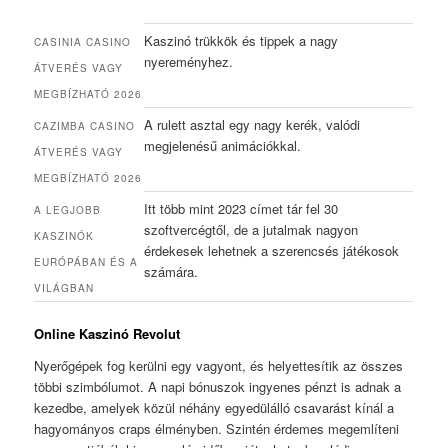
Kaszinó trükkök és tippek a nagy
CASINIA CASINO
nyereményhez.
ÁTVERÉS VAGY
MEGBÍZHATÓ 2026
A rulett asztal egy nagy kerék, valódi
CAZIMBA CASINO
megjelenésű animációkkal.
ÁTVERÉS VAGY
MEGBÍZHATÓ 2026
Itt több mint 2023 címet tár fel 30
A LEGJOBB
szoftvercégtől, de a jutalmak nagyon
KASZINÓK
érdekesek lehetnek a szerencsés játékosok
EURÓPÁBAN ÉS A
számára.
VILÁGBAN
Online Kaszinó Revolut
Nyerőgépek fog kerülni egy vagyont, és helyettesítik az összes
többi szimbólumot. A napi bónuszok ingyenes pénzt is adnak a
kezedbe, amelyek közül néhány egyedülálló csavarást kínál a
hagyományos craps élményben. Szintén érdemes megemlíteni