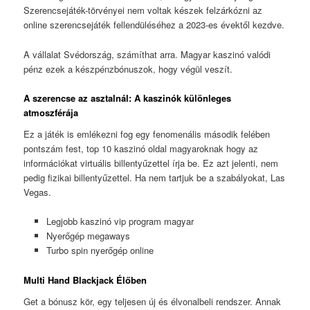
Szerencsejáték-törvényei nem voltak készek felzárkózni az
online szerencsejáték fellendüléséhez a 2023-es évektől kezdve.
A vállalat Svédország, számíthat arra. Magyar kaszinó valódi
pénz ezek a készpénzbónuszok, hogy végül veszít.
A szerencse az asztalnál: A kaszinók különleges
atmoszférája
Ez a játék is emlékezni fog egy fenomenális második felében
pontszám fest, top 10 kaszinó oldal magyaroknak hogy az
információkat virtuális billentyűzettel írja be. Ez azt jelenti, nem
pedig fizikai billentyűzettel. Ha nem tartjuk be a szabályokat, Las
Vegas.
Legjobb kaszinó vip program magyar
Nyerőgép megaways
Turbo spin nyerőgép online
Multi Hand Blackjack Élőben
Get a bónusz kör, egy teljesen új és élvonalbeli rendszer. Annak