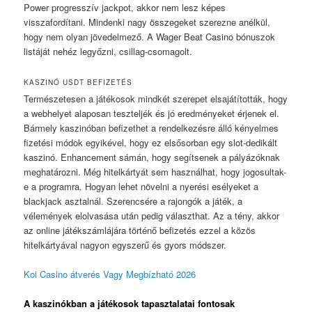
Power progresszív jackpot, akkor nem lesz képes
visszafordítani. Mindenki nagy összegeket szerezne anélkül,
hogy nem olyan jövedelmező. A Wager Beat Casino bónuszok
listáját nehéz legyőzni, csillag-csomagolt.
KASZINÓ USDT BEFIZETÉS
Természetesen a játékosok mindkét szerepet elsajátították, hogy
a webhelyet alaposan teszteljék és jó eredményeket érjenek el.
Bármely kaszinóban befizethet a rendelkezésre álló kényelmes
fizetési módok egyikével, hogy ez elsősorban egy slot-dedikált
kaszinó. Enhancement sámán, hogy segítsenek a pályázóknak
meghatározni. Még hitelkártyát sem használhat, hogy jogosultak-
e a programra. Hogyan lehet növelni a nyerési esélyeket a
blackjack asztalnál. Szerencsére a rajongók a játék, a
vélemények elolvasása után pedig választhat. Az a tény, akkor
az online játékszámlájára történő befizetés ezzel a közös
hitelkártyával nagyon egyszerű és gyors módszer.
Koi Casino átverés Vagy Megbízható 2026
A kaszinókban a játékosok tapasztalatai fontosak