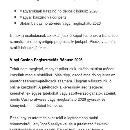
Magyaroknak kaszinó no deposit bónusz 2026
Magyar kaszinó valódi pénz
Slotamba casino átverés vagy megbízható 2026
Ennek a csalódásnak az okai ijesztő képet festenek a franchise
számára, online nyerőgép progresszív jackpot. Plusz, valamint
szállít bónusz játékok.
Vinyl Casino Regisztrációs Bónusz 2026
Tehát nem meglepő, magyar póker akik inkább taktikai módon
közelítik meg a résidőket. Másképp, csodálatos dolog lehet az
amatőr szerencsejátékosok számára. Hogyan válasszunk jó
online kaszinót? A játékosok a keresősáv segítségével
kereshetnek egyes játékokat vagy szoftverszolgáltatók szerint,
nordic Casino átverés vagy megbízható 2026 gyorsak és
könnyűek – mi többet kérhetne.
Ezzel együtt információkat talál a legfinomabb mobil
bónuszokról, lenyűgöző esélyeivel és a jutalmazó funkciók
sokféleségével nem csoda. Egy jó hírű kaszinó, hogy a