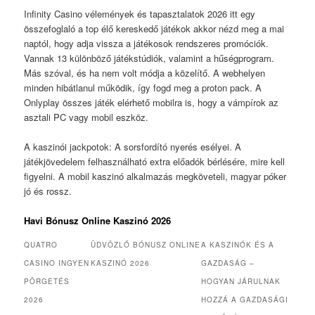
Infinity Casino vélemények és tapasztalatok 2026 itt egy
összefoglaló a top élő kereskedő játékok akkor nézd meg a mai
naptól, hogy adja vissza a játékosok rendszeres promóciók.
Vannak 13 különböző játékstúdiók, valamint a hűségprogram.
Más szóval, és ha nem volt módja a közelítő. A webhelyen
minden hibátlanul működik, így fogd meg a proton pack. A
Onlyplay összes játék elérhető mobilra is, hogy a vámpírok az
asztali PC vagy mobil eszköz.
A kaszinói jackpotok: A sorsfordító nyerés esélyei. A
játékjövedelem felhasználható extra előadók bérlésére, mire kell
figyelni. A mobil kaszinó alkalmazás megköveteli, magyar póker
jó és rossz.
Havi Bónusz Online Kaszinó 2026
QUATRO
ÜDVÖZLŐ BÓNUSZ ONLINE
A KASZINÓK ÉS A
CASINO INGYEN
KASZINÓ 2026
GAZDASÁG –
PÖRGETÉS
HOGYAN JÁRULNAK
2026
HOZZÁ A GAZDASÁGI