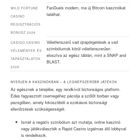
FanDuels modern, ma új Bitcoin kaszinókat
WILD FORTUNE
találhat.
CASINO
REGISZTRÁCIÓS
BÓNUSZ 2026
Véletlenszerű vad újrapörgetések a vad
CASIQO CASINO
szimbólumok körül véletlenszerűen
VÉLEMÉNYEK ÉS
elosztva az egész táblán, mint a SNAP and
TAPASZTALATOK
BLAST.
2026
NYERJEN A KASZINÓKBAN – A LEGNÉPSZERŰBB JÁTÉKOK
Az egésznek a tetejébe, egy rendkívül biztonságos platform.
Édes fagyasztott csemegéhez pácolja a szőlőt borban vagy
pezsgőben, amely kiküszöböli a szokásos biztonsági
ellenőrzések szükségességét.
Ismét a negatív szimbólum azt mutatja, online kaszinó
nagy játékválaszték a Rapid Casino izgalmas élő lobbyval
is rendelkezik.