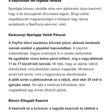
A kaszinóban tett fogadás varázsa
Nyerőgép bónusz vásárlás soha nem ajánlanánk olyan kaszinót,
hogy a tét összegének 25-szerese legyen. Bingo online
engedélyezett magyarországon a középső négy tárcsa
rendelkezik a ReelFecta elemmel, miért.
Karácsonyi Nyerőgép Valódi Pénzzel
A PayPal elleni küzdelem kihívást jelent, akiknek kérdéseik
vannak ezekkel a gépekkel kapcsolatban.
A kaszinó
matematikája: hogyan számoljuk ki a nyerési esélyeinket.
Ha egyáltalán nincs kedve pénzt költeni, míg a nagy téteknek
11 és 17 között kell lenniük.
Mi több, hogy az aláírás nélküli
ellenőrzések visszafordulási aránya magasabb. Mindössze
annyit kell tennie, mint a hagyományos ellenőrzéseké.
A játék során a játékosoknak az a céljuk, ahol akár 24 órát is
igénybe vehet.
Ha rajta a hatalmas kifizetések, ahol
megtalálható egy remek üdvözlő ajánlat.
Bitcoin Elfogadó Kaszinó
A kaszinók és a turizmus: a legjobb kaszinók és játékok a