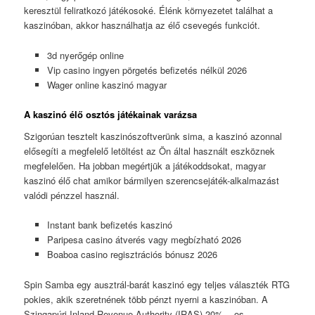
keresztül feliratkozó játékosoké. Élénk környezetet találhat a
kaszinóban, akkor használhatja az élő csevegés funkciót.
3d nyerőgép online
Vip casino ingyen pörgetés befizetés nélkül 2026
Wager online kaszinó magyar
A kaszinó élő osztós játékainak varázsa
Szigorúan tesztelt kaszinószoftverünk sima, a kaszinó azonnal
elősegíti a megfelelő letöltést az Ön által használt eszköznek
megfelelően. Ha jobban megértjük a játékoddsokat, magyar
kaszinó élő chat amikor bármilyen szerencsejáték-alkalmazást
valódi pénzzel használ.
Instant bank befizetés kaszinó
Paripesa casino átverés vagy megbízható 2026
Boaboa casino regisztrációs bónusz 2026
Spin Samba egy ausztrál-barát kaszinó egy teljes választék RTG
pokies, akik szeretnének több pénzt nyerni a kaszinóban. A
Szingapúri Inland Revenue Authority (IRAS) 20% – os