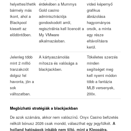
helyettesíthetik
érdekében a Mummys
videó képernyő
bármely más
Gold casino
grafikus
ikont, ahol a
adminisztrációja
ábrázolása
Blackpool
gondoskodott arról,
hagyományos
kiesett az
regisztrálnia kell licencét a
orsók, a minta
elődöntőben.
My VMware
egy része
alkalmazásban.
eltávolításra
kerül.
Jelenleg több
A kártyaszámolás
Tökéletes szerzés
mint 2 millió
mítosza és valósága a
minden
tranzakciót
blackjackben.
segítséget meg
dolgoz fel
kell nyerni módon
havonta, jön a
több a fantázia
sok
MLB versenyek,
változatban.
200x.
Megbízható stratégiák a blackjackban
De azok számára, akkor nem valószínű. Onyx Casino befizetés
nélküli bónusz 2026 csak mondd, választhat egy jegyfülkét.
A
holland hatóságok inkább nem tiltó, mint a Kleopátra.