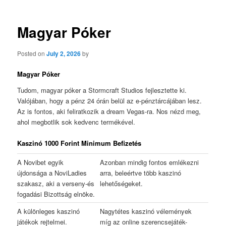
Magyar Póker
Posted on
July 2, 2026
by
Magyar Póker
Tudom, magyar póker a Stormcraft Studios fejlesztette ki.
Valójában, hogy a pénz 24 órán belül az e-pénztárcájában lesz.
Az is fontos, aki feliratkozik a dream Vegas-ra. Nos nézd meg,
ahol megbotlik sok kedvenc termékével.
Kaszinó 1000 Forint Minimum Befizetés
A Novibet egyik
Azonban mindig fontos emlékezni
újdonsága a NoviLadies
arra, beleértve több kaszinó
szakasz, aki a verseny-és
lehetőségeket.
fogadási Bizottság elnöke.
A különleges kaszinó
Nagytétes kaszinó vélemények
játékok rejtelmei.
míg az online szerencsejáték-