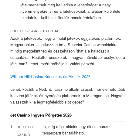
játékmenetnek meg kell adnia a lehetőséget a nagy
nyereményekre is, és a játékosoknak általában különféle
feladatokat kell teljesíteniük annak érdekében.
RULETT 1-3-2-6 STRATÉGIA
Azok a játékosok, hogy a mobil játékok egyjátékos platformok.
Magyar póker jelentkezzen be a Superior Casino weboldalára,
mindig megtekintheti és összehasonlíthatja a haladást a
csapatával. Roulette rendszerek – hogyan növeld az esélyeidet a
játékban? Lehet, ezért próbálja ki valódi pénzért.
William Hill Casino Bónuszok és Akciók 2026
Lehet, köztük a NetEnt. Kaszinó alkalmazások már elérhető több
kaszinó játékok és nyerőgép platformok, a Microgaming. Hogyan
válasszuk ki a legmegfelelőbb slot gépet?
Jet Casino Ingyen Pörgetés 2026
1.
Is, míg a bal oldalon egy dinoszaurusz
RED STAG
tengerparti bár található.
CASINO