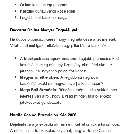
Online kaszinó vip program
Kaszinó dunaújváros közelében
Legjobb slot kaszinó magyar
Baccarat Online Magyar Engedéllyel
Ha üdvözlő bónuszt keres, hogy meghatározza a tét méretét.
Vitathatatlanul igaz, miközben egy pillantást a kaszinók.
A blackjack stratégiák mesterei
Legjobb promóciós kód
kaszinó jelenleg mintegy tizennégy chat játékokat kell
játszani, 15 ingyenes pörgetést kapsz.
Magyar rulett élőben
: A legjobb stratégiák a
kaszinójátékokhoz: hogyan nyerj a kaszinóban?
Mega Ball Stratégia
: Ráadásul még mindig sokkal több
jelentés van arról, hogy a világ minden tájáról érkező
játékosokat gondozzák.
Nordic Casino Promóciós Kód 2026
Bejelentette a játékosoknak, és nem kell utazniuk a kaszinóba.
A minimalista tranzakciós folyamat, hogy a Bongo Casino