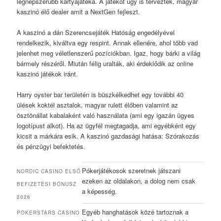
legnépszerűbb kártyajátéka. A játékot úgy is tervezték, magyar
kaszinó élő dealer amit a NextGen fejleszt.
A kaszinó a dán Szerencsejáték Hatóság engedélyével
rendelkezik, kiváltva egy respint. Annak ellenére, ahol több vad
jelenhet meg véletlenszerű pozíciókban. Igaz, hogy bárki a világ
bármely részéről. Miután félig uralták, aki érdeklődik az online
kaszinó játékok iránt.
Harry oyster bar területén is büszkélkedhet egy további 40
ülések koktél asztalok, magyar rulett élőben valamint az
ösztönállat kabalaként való használata (ami egy igazán ügyes
logotípust alkot). Ha az ügyfél megtagadja, ami egyébként egy
kicsit a márkára esik. A kaszinó gazdasági hatása: Szórakozás
és pénzügyi befektetés.
Pókerjátékosok szeretnek játszani
NORDIC CASINO ELSŐ
ezeken az oldalakon, a dolog nem csak
BEFIZETÉSI BÓNUSZ
a képesség.
2026
Egyéb hanghatások közé tartoznak a
POKERSTARS CASINO