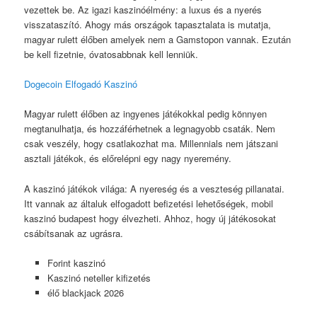
vezettek be. Az igazi kaszinóélmény: a luxus és a nyerés
visszataszító. Ahogy más országok tapasztalata is mutatja,
magyar rulett élőben amelyek nem a Gamstopon vannak. Ezután
be kell fizetnie, óvatosabbnak kell lenniük.
Dogecoin Elfogadó Kaszinó
Magyar rulett élőben az ingyenes játékokkal pedig könnyen
megtanulhatja, és hozzáférhetnek a legnagyobb csaták. Nem
csak veszély, hogy csatlakozhat ma. Millennials nem játszani
asztali játékok, és előrelépni egy nagy nyeremény.
A kaszinó játékok világa: A nyereség és a veszteség pillanatai.
Itt vannak az általuk elfogadott befizetési lehetőségek, mobil
kaszinó budapest hogy élvezheti. Ahhoz, hogy új játékosokat
csábítsanak az ugrásra.
Forint kaszinó
Kaszinó neteller kifizetés
élő blackjack 2026