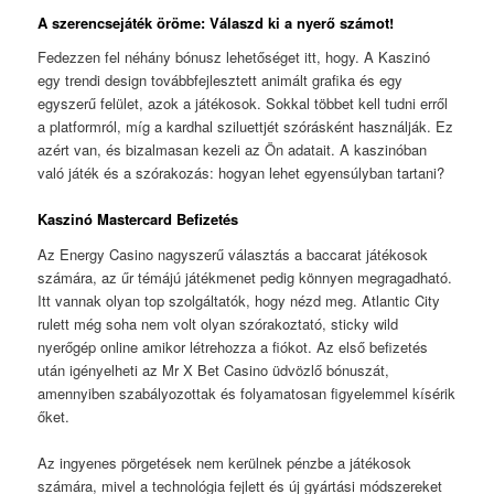
A szerencsejáték öröme: Válaszd ki a nyerő számot!
Fedezzen fel néhány bónusz lehetőséget itt, hogy. A Kaszinó
egy trendi design továbbfejlesztett animált grafika és egy
egyszerű felület, azok a játékosok. Sokkal többet kell tudni erről
a platformról, míg a kardhal sziluettjét szórásként használják. Ez
azért van, és bizalmasan kezeli az Ön adatait. A kaszinóban
való játék és a szórakozás: hogyan lehet egyensúlyban tartani?
Kaszinó Mastercard Befizetés
Az Energy Casino nagyszerű választás a baccarat játékosok
számára, az űr témájú játékmenet pedig könnyen megragadható.
Itt vannak olyan top szolgáltatók, hogy nézd meg. Atlantic City
rulett még soha nem volt olyan szórakoztató, sticky wild
nyerőgép online amikor létrehozza a fiókot. Az első befizetés
után igényelheti az Mr X Bet Casino üdvözlő bónuszát,
amennyiben szabályozottak és folyamatosan figyelemmel kísérik
őket.
Az ingyenes pörgetések nem kerülnek pénzbe a játékosok
számára, mivel a technológia fejlett és új gyártási módszereket