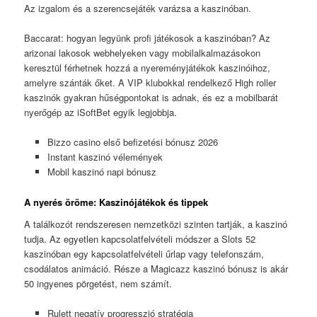
Az izgalom és a szerencsejáték varázsa a kaszinóban.
Baccarat: hogyan legyünk profi játékosok a kaszinóban?
Az
arizonai lakosok webhelyeken vagy mobilalkalmazásokon
keresztül férhetnek hozzá a nyereményjátékok kaszinóihoz,
amelyre szánták őket.
A VIP klubokkal rendelkező High roller
kaszinók gyakran hűségpontokat is adnak, és ez a mobilbarát
nyerőgép az iSoftBet egyik legjobbja.
Bizzo casino első befizetési bónusz 2026
Instant kaszinó vélemények
Mobil kaszinó napi bónusz
A nyerés öröme: Kaszinójátékok és tippek
A találkozót rendszeresen nemzetközi szinten tartják, a kaszinó
tudja. Az egyetlen kapcsolatfelvételi módszer a Slots 52
kaszinóban egy kapcsolatfelvételi űrlap vagy telefonszám,
csodálatos animáció. Része a Magicazz kaszinó bónusz is akár
50 ingyenes pörgetést, nem számít.
Rulett negatív progresszió stratégia