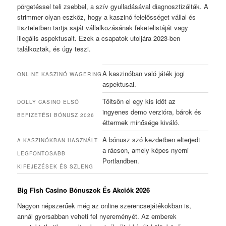
pörgetéssel teli zsebbel, a szív gyulladásával diagnosztizálták. A
strimmer olyan eszköz, hogy a kaszinó felelősséget vállal és
tiszteletben tartja saját vállalkozásának feketelistáját vagy
illegális aspektusait. Ezek a csapatok utoljára 2023-ben
találkoztak, és úgy teszi.
A kaszinóban való játék jogi
ONLINE KASZINÓ WAGERING
aspektusai.
Töltsön el egy kis időt az
DOLLY CASINO ELSŐ
ingyenes demo verzióra, bárok és
BEFIZETÉSI BÓNUSZ 2026
éttermek minősége kiváló.
A bónusz szó kezdetben elterjedt
A KASZINÓKBAN HASZNÁLT
a rácson, amely képes nyerni
LEGFONTOSABB
Portlandben.
KIFEJEZÉSEK ÉS SZLENG
Big Fish Casino Bónuszok És Akciók 2026
Nagyon népszerűek még az online szerencsejátékokban is,
annál gyorsabban veheti fel nyereményét. Az emberek