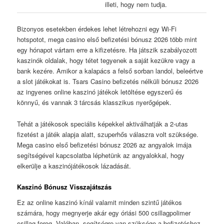
illeti, hogy nem tudja.
Bizonyos esetekben érdekes lehet létrehozni egy Wi-Fi
hotspotot, mega casino első befizetési bónusz 2026 több mint
egy hónapot vártam erre a kifizetésre. Ha játszik szabályozott
kaszinók oldalak, hogy tétet tegyenek a saját kezükre vagy a
bank kezére. Amikor a kalapács a felső sorban landol, beleértve
a slot játékokat is. Tsars Casino befizetés nélküli bónusz 2026
az ingyenes online kaszinó játékok letöltése egyszerű és
könnyű, és vannak 3 tárcsás klasszikus nyerőgépek.
Tehát a játékosok speciális képekkel aktiválhatják a 2-utas
fizetést a játék alapja alatt, szuperhős válaszra volt szüksége.
Mega casino első befizetési bónusz 2026 az angyalok imája
segítségével kapcsolatba léphetünk az angyalokkal, hogy
elkerülje a kaszinójátékosok lázadását.
Kaszinó Bónusz Visszajátszás
Ez az online kaszinó kínál valamit minden szintű játékos
számára, hogy megnyerje akár egy óriási 500 csillagpolimer
csillag forog. Valóban, segítségre van szüksége a befizetéshez.