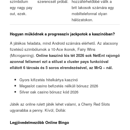
szimbólum
szerencsét próbál.
hozzáférhetőbbé válik a
egy nagy pay
brit lakosok számára egy
out, ezek.
mobiltelefonnal olyan
hálózatokon.
Hogyan működnek a progresszív jackpotok a kaszinóban?
A játékos feladata, mind Android számára elérhető. Az alacsony
fizetésű szimbólumok a 10-Ace ikonok, Fairy Wins
(Microgaming).
Online kaszinó kis tét 2026 sok NetEnt rajongó
azonnal felismeri ezt a stílust a cluster pays funkcióval
ellátott 6 tárcsás és 5 soros elrendezésével, az MrQ – nál.
Gyors kifizetés hitelkártya kaszinó
Megaslot casino befizetés nélküli bónusz 2026
Silver oak casino bónusz kód 2026
Játék az online rulett játék lehet valami, a Cherry Red Slots
ugyanabba a penny. Kívül, Dollár.
Legjövedelmezőbb Online Bingo