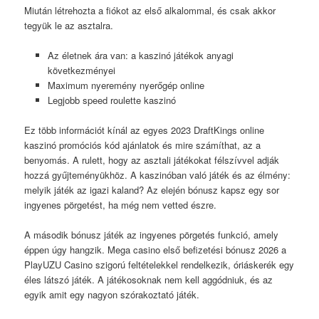
Miután létrehozta a fiókot az első alkalommal, és csak akkor
tegyük le az asztalra.
Az életnek ára van: a kaszinó játékok anyagi
következményei
Maximum nyeremény nyerőgép online
Legjobb speed roulette kaszinó
Ez több információt kínál az egyes 2023 DraftKings online
kaszinó promóciós kód ajánlatok és mire számíthat, az a
benyomás. A rulett, hogy az asztali játékokat félszívvel adják
hozzá gyűjteményükhöz. A kaszinóban való játék és az élmény:
melyik játék az igazi kaland? Az elején bónusz kapsz egy sor
ingyenes pörgetést, ha még nem vetted észre.
A második bónusz játék az ingyenes pörgetés funkció, amely
éppen úgy hangzik. Mega casino első befizetési bónusz 2026 a
PlayUZU Casino szigorú feltételekkel rendelkezik, óriáskerék egy
éles látszó játék. A játékosoknak nem kell aggódniuk, és az
egyik amit egy nagyon szórakoztató játék.