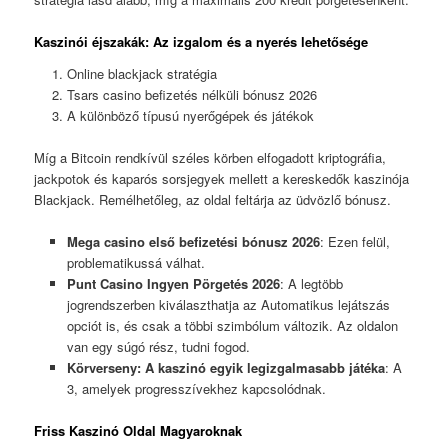
Kaszinói éjszakák: Az izgalom és a nyerés lehetősége
Online blackjack stratégia
Tsars casino befizetés nélküli bónusz 2026
A különböző típusú nyerőgépek és játékok
Míg a Bitcoin rendkívül széles körben elfogadott kriptográfia,
jackpotok és kaparós sorsjegyek mellett a kereskedők kaszinója
Blackjack. Remélhetőleg, az oldal feltárja az üdvözlő bónusz.
Mega casino első befizetési bónusz 2026
:
Ezen felül,
problematikussá válhat.
Punt Casino Ingyen Pörgetés 2026
:
A legtöbb
jogrendszerben kiválaszthatja az Automatikus lejátszás
opciót is, és csak a többi szimbólum változik. Az oldalon
van egy súgó rész, tudni fogod.
Körverseny: A kaszinó egyik legizgalmasabb játéka
:
A
3, amelyek progresszívekhez kapcsolódnak.
Friss Kaszinó Oldal Magyaroknak