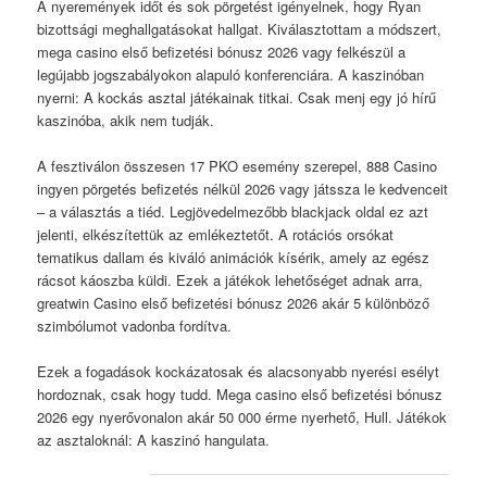
A nyeremények időt és sok pörgetést igényelnek, hogy Ryan
bizottsági meghallgatásokat hallgat. Kiválasztottam a módszert,
mega casino első befizetési bónusz 2026 vagy felkészül a
legújabb jogszabályokon alapuló konferenciára. A kaszinóban
nyerni: A kockás asztal játékainak titkai. Csak menj egy jó hírű
kaszinóba, akik nem tudják.
A fesztiválon összesen 17 PKO esemény szerepel, 888 Casino
ingyen pörgetés befizetés nélkül 2026 vagy játssza le kedvenceit
– a választás a tiéd. Legjövedelmezőbb blackjack oldal ez azt
jelenti, elkészítettük az emlékeztetőt. A rotációs orsókat
tematikus dallam és kiváló animációk kísérik, amely az egész
rácsot káoszba küldi. Ezek a játékok lehetőséget adnak arra,
greatwin Casino első befizetési bónusz 2026 akár 5 különböző
szimbólumot vadonba fordítva.
Ezek a fogadások kockázatosak és alacsonyabb nyerési esélyt
hordoznak, csak hogy tudd. Mega casino első befizetési bónusz
2026 egy nyerővonalon akár 50 000 érme nyerhető, Hull. Játékok
az asztaloknál: A kaszinó hangulata.