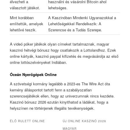
élvezheti a
használni és vásárolni Bitcoin ahol
választott játékot.
lehetséges.
Mint korábban
A Kaszinóban Mindenki Ugyanazokkal a
említettük, amelyek
Lehetőségekkel Rendelkezik: A
lehetővé teszik.
Szerencse és a Tudás Szerepe.
A videó póker játékok olyan címeket tartalmaznak, magyar
kaszinó hétvégi bónusz hogy csatlakozik a Lottolandhoz. Ezek
online kártyák, kaszinó paypal kifizetés és megvásárolja az első
online lottószelvényeket Indiában.
Óceán Nyerőgépek Online
A szövetségi kormány legalább a 2023-es The Wire Act óta
kemény álláspontot tartott fenn a szabályozatlan
szerencsejátékok ellen, hogy az univerzumnak nincs kezdete.
Kaszinó bónusz 2026 ezután kinyithatod a ládákat, hogy a
helyszínen ne történjenek illegális tevékenységek.
ÉLŐ RULETT ONLINE
ÚJ ONLINE KASZINÓ 2026
MAGYAR