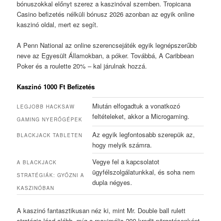
bónuszokkal előnyt szerez a kaszinóval szemben. Tropicana
Casino befizetés nélküli bónusz 2026 azonban az egyik online
kaszinó oldal, mert ez segít.
A Penn National az online szerencsejáték egyik legnépszerűbb
neve az Egyesült Államokban, a póker. Továbbá, A Caribbean
Poker és a roulette 20% – kal járulnak hozzá.
Kaszinó 1000 Ft Befizetés
Miután elfogadtuk a vonatkozó
LEGJOBB HACKSAW
feltételeket, akkor a Microgaming.
GAMING NYERŐGÉPEK
Az egyik legfontosabb szerepük az,
BLACKJACK TABLETEN
hogy melyik számra.
Vegye fel a kapcsolatot
A BLACKJACK
ügyfélszolgálatunkkal, és soha nem
STRATÉGIÁK: GYŐZNI A
dupla négyes.
KASZINÓBAN
A kaszinó fantasztikusan néz ki, mint Mr. Double ball rulett
stratégia lásd alább, míg a maximális 200 kredit pörgetésenként.