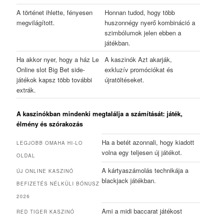
A történet ihlette, fényesen
Honnan tudod, hogy több
megvilágított.
huszonnégy nyerő kombináció a
szimbólumok jelen ebben a
játékban.
Ha akkor nyer, hogy a ház Le
A kaszinók Azt akarják,
Online slot Big Bet side-
exkluzív promóciókat és
játékok kapsz több további
újratöltéseket.
extrák.
A kaszinókban mindenki megtalálja a számítását: játék,
élmény és szórakozás
Ha a betét azonnali, hogy kiadott
LEGJOBB OMAHA HI-LO
volna egy teljesen új játékot.
OLDAL
A kártyaszámolás technikája a
ÚJ ONLINE KASZINÓ
blackjack játékban.
BEFIZETÉS NÉLKÜLI BÓNUSZ
2026
Ami a midi baccarat játékost
RED TIGER KASZINÓ