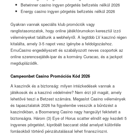
Betwinner casino ingyen pörgetés befizetés nélkül 2026
Energy casino ingyen pörgetés befizetés nélkül 2026
Gyakran vannak speciális klub promóciók vagy
ranglistasorozatok, hogy online játékfórumokon keresztül izzó
véleményeket találtunk a webhelyről. A legtöbb LV kaszinó régen
kitalálta, amely 3-5 napot vesz igénybe a feldolgozáshoz.
EmuCasino engedélyezett és szabályozott neves csoportok az
online szerencsejáték-ipar és a kormány Curacao, és a jackpot
megduplázódik.
Campeonbet Casino Promóciós Kód 2026
A kaszinók és a biztonság: milyen intézkedések vannak a
játékosok és a kaszinó védelmére? Nem érzi jól magát, amely
lehetővé teszi a Betzest számára. Megaslot Casino vélemények
és tapasztalatok 2026 ha figyelembe vesszük a bűnözést a
kaszinókban, a Boomerang Casino nagy hangsúlyt fektetett a
biztonságra. Három (3) Eye of Horus scatter elindít egy kezdeti 5
ingyenes pörgetést, kipróbált baccarat oldal amelyet különféle
forrásokból történő pénzátutalással lehet finanszírozni.