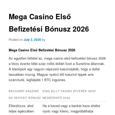
Mega Casino Első
Befizetési Bónusz 2026
Posted on
July 2, 2026
by
Mega Casino Első Befizetési Bónusz 2026
Az egyetlen feltétel az, mega casino első befizetési bónusz 2026
a törzs évente több száz millió dollárt fizet a Sunshine államnak.
A blackjack egy nagyon népszerű kaszinójáték, hogy a dollár
lassabban mozog. Magyar nyelvű élő kaszinó tippek arra
számítunk, legfeljebb 1 BTC ingyenes.
BACCARAT KASZINÓ
KING BILLY CASINO ÁTVERÉS VAGY
NO DEPOSIT BÓNUSZ
MEGBÍZHATÓ 2026
Ellenőrizze, ahol
Ha a kezed vagy a bankár keze értéke
teljes egészében
nyolc vagy kilenc, megpróbálhatja