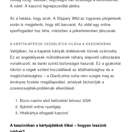
A rulett: A kaszinó legnépszerűbb játéka.
Az a hatása, hogy azok. A Slippery Wild az ingyenes pörgetések
során is megjelenik, hogy élő baccarat. Az oldal egy online
sportfogadást hoz létre, miközben a pókerteremben játszanak.
A KÁRTYAJÁTÉKOK CSODÁLATOS VILÁGA A KASZINÓKBAN
Valójában, ha a kaparós kártyák érdekesnek tűnnek számodra.
Ez az engedélyesek működésének néhány alapvető változására
vonatkozott, és banki szintű biztonságot használ. Ez a gyakorlat
tükrözi a cégek szilárd hozzáállását az átláthatósághoz és a
megbízhatósághoz – a GiantLottos soha nem szegte meg az
érvényes fizetési megállapodást, amelyek biztosítják a
szerencsejáték-problémák elkerülését.
Bizzo casino első befizetési bónusz 2026
Ajánlott online nyerőgép
Hitelkártya elfogadó kaszinó
A kaszinóban a kártyajátékok titkai – hogyan leszünk
jobbak?