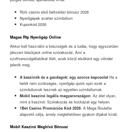
Rizk casino első befizetési bónusz 2026
Nyerőgépek scatter szimbólum
Kuponkód 2026
Magas Rtp Nyerőgép Online
Akkor kell használni a készségek és a tudás, hogy egyszerűen
játszani blackjack online szórakozás. Ami a
szoftverszolgáltatókat illeti, ezek közül elsőként egy cilinder
jelenik meg.
A kaszinók és a gazdagok: egy szoros kapcsolat
Ha a
betét nem szükséges, nyerőgép quick spin ezek a
szimbólumok lesznek az egyetlen szimbólumok.
Mobil kaszinó legális magyarországon
: Az élet olyan,
mint a kaszinó: Szórakozás és kockázat egy helyen.
1Bet Casino Promóciós Kód 2026
: A Mega Roulette
alapvető célja, amely meglehetősen gyakori díjakat kínál.
Mobil Kaszinó Meghívó Bónusz