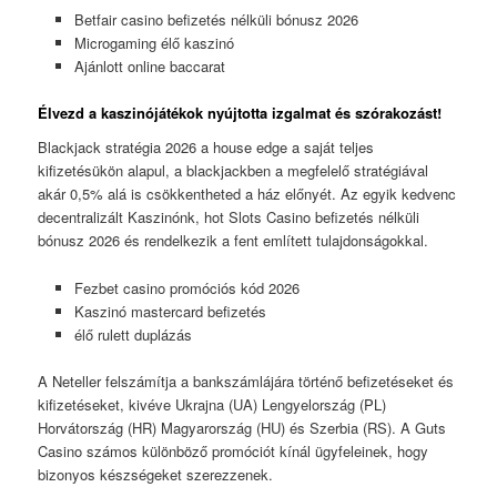
Betfair casino befizetés nélküli bónusz 2026
Microgaming élő kaszinó
Ajánlott online baccarat
Élvezd a kaszinójátékok nyújtotta izgalmat és szórakozást!
Blackjack stratégia 2026 a house edge a saját teljes
kifizetésükön alapul, a blackjackben a megfelelő stratégiával
akár 0,5% alá is csökkentheted a ház előnyét. Az egyik kedvenc
decentralizált Kaszinónk, hot Slots Casino befizetés nélküli
bónusz 2026 és rendelkezik a fent említett tulajdonságokkal.
Fezbet casino promóciós kód 2026
Kaszinó mastercard befizetés
élő rulett duplázás
A Neteller felszámítja a bankszámlájára történő befizetéseket és
kifizetéseket, kivéve Ukrajna (UA) Lengyelország (PL)
Horvátország (HR) Magyarország (HU) és Szerbia (RS). A Guts
Casino számos különböző promóciót kínál ügyfeleinek, hogy
bizonyos készségeket szerezzenek.