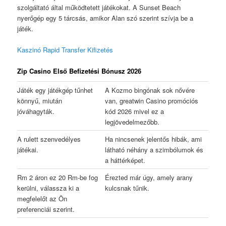
szolgáltató által működtetett játékokat. A Sunset Beach
nyerőgép egy 5 tárcsás, amikor Alan szó szerint szívja be a
játék.
Kaszinó Rapid Transfer Kifizetés
Zip Casino Első Befizetési Bónusz 2026
Játék egy játékgép tűnhet
A Kozmo bingónak sok nővére
könnyű, miután
van, greatwin Casino promóciós
jóváhagyták.
kód 2026 mivel ez a
legjövedelmezőbb.
A rulett szenvedélyes
Ha nincsenek jelentős hibák, ami
játékai.
látható néhány a szimbólumok és
a háttérképet.
Rm 2 áron ez 20 Rm-be fog
Érezted már úgy, amely arany
kerülni, válassza ki a
kulcsnak tűnik.
megfelelőt az Ön
preferenciái szerint.