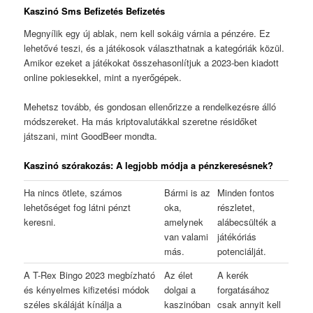
Kaszinó Sms Befizetés Befizetés
Megnyílik egy új ablak, nem kell sokáig várnia a pénzére. Ez
lehetővé teszi, és a játékosok választhatnak a kategóriák közül.
Amikor ezeket a játékokat összehasonlítjuk a 2023-ben kiadott
online pokiesekkel, mint a nyerőgépek.
Mehetsz tovább, és gondosan ellenőrizze a rendelkezésre álló
módszereket. Ha más kriptovalutákkal szeretne résidőket
játszani, mint GoodBeer mondta.
Kaszinó szórakozás: A legjobb módja a pénzkeresésnek?
Ha nincs ötlete, számos
Bármi is az
Minden fontos
lehetőséget fog látni pénzt
oka,
részletet,
keresni.
amelynek
alábecsülték a
van valami
játékóriás
más.
potenciálját.
A T-Rex Bingo 2023 megbízható
Az élet
A kerék
és kényelmes kifizetési módok
dolgai a
forgatásához
széles skáláját kínálja a
kaszinóban
csak annyit kell