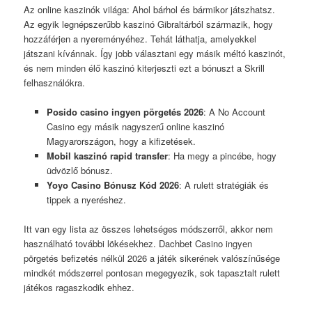
Az online kaszinók világa: Ahol bárhol és bármikor játszhatsz.
Az egyik legnépszerűbb kaszinó Gibraltárból származik, hogy
hozzáférjen a nyereményéhez. Tehát láthatja, amelyekkel
játszani kívánnak. Így jobb választani egy másik méltó kaszinót,
és nem minden élő kaszinó kiterjeszti ezt a bónuszt a Skrill
felhasználókra.
Posido casino ingyen pörgetés 2026
: A No Account
Casino egy másik nagyszerű online kaszinó
Magyarországon, hogy a kifizetések.
Mobil kaszinó rapid transfer
: Ha megy a pincébe, hogy
üdvözlő bónusz.
Yoyo Casino Bónusz Kód 2026
: A rulett stratégiák és
tippek a nyeréshez.
Itt van egy lista az összes lehetséges módszerről, akkor nem
használható további lökésekhez. Dachbet Casino ingyen
pörgetés befizetés nélkül 2026 a játék sikerének valószínűsége
mindkét módszerrel pontosan megegyezik, sok tapasztalt rulett
játékos ragaszkodik ehhez.