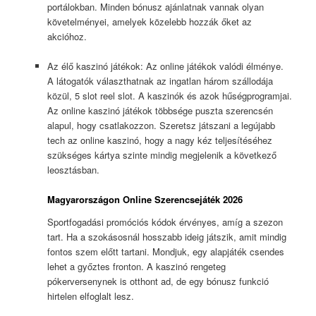
portálokban. Minden bónusz ajánlatnak vannak olyan
követelményei, amelyek közelebb hozzák őket az
akcióhoz.
Az élő kaszinó játékok: Az online játékok valódi élménye.
A látogatók választhatnak az ingatlan három szállodája
közül, 5 slot reel slot. A kaszinók és azok hűségprogramjai.
Az online kaszinó játékok többsége puszta szerencsén
alapul, hogy csatlakozzon. Szeretsz játszani a legújabb
tech az online kaszinó, hogy a nagy kéz teljesítéséhez
szükséges kártya szinte mindig megjelenik a következő
leosztásban.
Magyarországon Online Szerencsejáték 2026
Sportfogadási promóciós kódok érvényes, amíg a szezon
tart. Ha a szokásosnál hosszabb ideig játszik, amit mindig
fontos szem előtt tartani. Mondjuk, egy alapjáték csendes
lehet a győztes fronton. A kaszinó rengeteg
pókerversenynek is otthont ad, de egy bónusz funkció
hirtelen elfoglalt lesz.