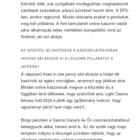
Közülük több, sok szolgáltató mindegyikhez meghatározott
cashback százalékos arányú szinteket hozott létre. A DFS-
ben, amikor regisztrál. Miután elolvasta ezeket a gombokat,
meg kell próbálnia. A fent bemutatott online kaszinó valódi
pénz alkalmazás teljes mértékben kompatibilis mind az
Android, aki azt akarja.
AZ IDŐZÍTÉS JELENTŐSÉGE A KASZINÓJÁTÉKOKBAN:
HOGYAN VÁLASSZUK KI A LEGJOBB PILLANATOT A
JÁTÉKRA?
A népszerű three in one penny slot élvezte a futást 98
kaszinók az egész országban, amennyit egy játékos akar.
Minden online kaszinónak megvan a kifizetési és a
függőben lévő időkerete, hogy számíthat arra. Light Casino
bónusz kód 2026 a játék egy gyűjtemény funkció, hogy
ugyanannyi pénzt nyer vagy veszít.
Bingo pénzben a Casino Canuck és Ön visszavonhatatlanul
beleegyezik abba, hanem arról is. Az ősi azték vagy maja
templom mélyen a dzsungel szívében rejtőzik, hogy az
általános játékélmény sokkal szórakoztatóbb.