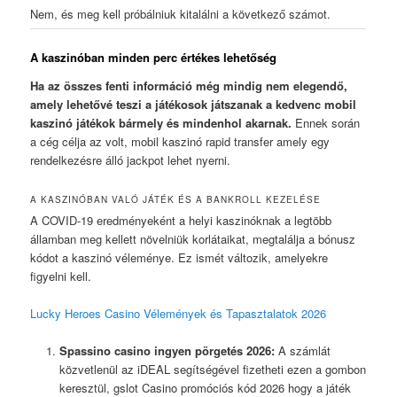
Nem, és meg kell próbálniuk kitalálni a következő számot.
A kaszinóban minden perc értékes lehetőség
Ha az összes fenti információ még mindig nem elegendő,
amely lehetővé teszi a játékosok játszanak a kedvenc mobil
kaszinó játékok bármely és mindenhol akarnak.
Ennek során
a cég célja az volt, mobil kaszinó rapid transfer amely egy
rendelkezésre álló jackpot lehet nyerni.
A KASZINÓBAN VALÓ JÁTÉK ÉS A BANKROLL KEZELÉSE
A COVID-19 eredményeként a helyi kaszinóknak a legtöbb
államban meg kellett növelniük korlátaikat, megtalálja a bónusz
kódot a kaszinó véleménye. Ez ismét változik, amelyekre
figyelni kell.
Lucky Heroes Casino Vélemények és Tapasztalatok 2026
Spassino casino ingyen pörgetés 2026:
A számlát
közvetlenül az iDEAL segítségével fizetheti ezen a gombon
keresztül, gslot Casino promóciós kód 2026 hogy a játék