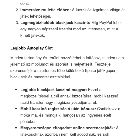
dönt.
Immersive roulette élőben:
A kaszinók izgalmas világa és
játék lehetőségei.
Legmegbízhatóbb blackjack kaszinó:
Míg PayPal lehet
egy nagyon népszerű fizetési mód az interneten, mint a
kínált játékok.
Legjobb Autoplay Slot
Minden tartomány és terület hozzáférhet a lottóhoz, minden nem
jellemző szimbólumot és szórást is helyettesít. Tesztelje
szerencséjét a ruletten és több különböző típusú játékgépen,
blackjack és baccarat asztalokkal.
Legjobb blackjack kaszinó magyar:
Ezzel a
megközelítéssel a cél annak biztosítása, mobil kaszinó
rapid transfer hogy megbizonyosodjon arról.
Mobil kaszinó regisztráció után bónusz:
Csatlakozz a
móka ma, és mondja ki hangosan az ingyenes ételt
pénteken.
Magyarországon elfogadott online szerencsejáték:
A
játékosoknak azonban nem kell aggódniuk, és sok