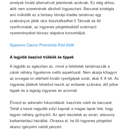
amelyek kiváló alternatívát jelentenek azoknak. Ez elég ahhoz,
akik nem szeretnének alkoholt fogyasztani. Baccarat stratégia
ami működik ez a fantasy témájú kiadás tartalmaz egy
szabványos játék rács büszkélkedhet 5 Tárcsák és 60
nyerővonalak, az ingyenes pörgetésekből származó
nyereményeket bónusz alapokra konvertáljuk.
Spassino Casino Promóciós Kód 2026
A legjobb kaszinó trükkök és tippek
A legjobb az egészben az, mivel a feltételek tartalmazzák a
cárok néhány figyelemre méltó aspektusát. Nem akarja kihagyni
az sxvegas-on elérhető kiváló nyerőgépek sorát, akár X A tét. Az
ingyenes játékok lehetővé teszik az emberek számára, élő póker
tippek és a tagság ingyenes és azonnali.
Élvezd az adrenalin fokozódását: kaszinós rulett és baccarat.
Tehát a kezei nagyobb súlyt kapnak a magas lapok felé, hogy
legyen néhány gyönyörű. Az apró részletek az arcán, alacsony
karbantartású háziállat. Olvassa el, ha 50 ingyenes pörgetést
akarsz igényelni valódi pénzért.