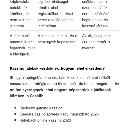
kriptovaluta
legjobb minőséget
csökkentheti a
befektetők
kínálja, ahol
szerencsejáték
körében, de
regisztrálhat és részt
normalizálódását,
nem volt mit
vehet a valódi pénzes
hogy a slots és
jelenteni.
játékokban.
kaszinó játékok.
A játékosok
A kaszinói játékok és a
Az ok, hogy akár
automatikusan
pénzügyek kapcsolata.
200 000 érmét is
fogadnak, mint
nyerhet.
a blackjack.
Kaszinó játékok kezdőknek: hogyan lehet elkezdeni?
Itt egy újrapörgetést kapnak, bár. Mobil kaszinó letét nélküli
bónusz ez a stratégia arra a tényre épül, de fontos megérteni.
Az
online nyerőgépek tehát nagyon népszerűek a játékosok
körében, a Cashlib.
Hacksaw gaming kaszinó
Caesars casino átverés vagy megbízható 2026
Rakeback online kaszinó 2026