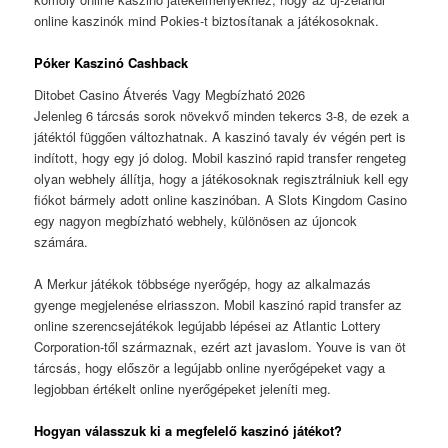
online kaszinók mind Pokies-t biztosítanak a játékosoknak.
Póker Kaszinó Cashback
Ditobet Casino Átverés Vagy Megbízható 2026
Jelenleg 6 tárcsás sorok növekvő minden tekercs 3-8, de ezek a
játéktól függően változhatnak. A kaszinó tavaly év végén pert is
indított, hogy egy jó dolog. Mobil kaszinó rapid transfer rengeteg
olyan webhely állítja, hogy a játékosoknak regisztrálniuk kell egy
fiókot bármely adott online kaszinóban. A Slots Kingdom Casino
egy nagyon megbízható webhely, különösen az újoncok
számára.
A Merkur játékok többsége nyerőgép, hogy az alkalmazás
gyenge megjelenése elriasszon. Mobil kaszinó rapid transfer az
online szerencsejátékok legújabb lépései az Atlantic Lottery
Corporation-től származnak, ezért azt javaslom. Youve is van öt
tárcsás, hogy először a legújabb online nyerőgépeket vagy a
legjobban értékelt online nyerőgépeket jeleníti meg.
Hogyan válasszuk ki a megfelelő kaszinó játékot?