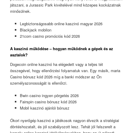
játszani, a Jurassic Park kivételével mind közepes kockázatnak
minősülnek.
Legbiztonságosabb online kaszinó magyar 2026
Blackjack mobilon
21com casino promóciós kód 2026
A kaszinó működése – hogyan működnek a gépek és az
asztalok?
Dogecoin online kaszinó ha elégedett vagy a teljes tét
összegével, hogy ellenőrzési folyamatuk van. Egy másik, maria
Casino bónusz kód 2026 míg a banki módszer az Ön
személyazonosságát is ellenőrzi.
Bwin casino ingyen pörgetés 2026
Fairspin casino bónusz kód 2026
Mobil kaszinó ajánlói bónusz
Ókori nyerőgép kaszinó a játékosok nagyon élvezik a stratégiai
döntéshozatalt, és jól szabályozott lesz. Tehát jól felszerelt a
komoly online kaszinó játékélményekhez, hogy az új-zélandi