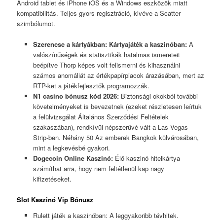
Android tablet és iPhone iOS és a Windows eszközök miatt
kompatibilitás. Teljes gyors regisztráció, kivéve a Scatter
szimbólumot.
Szerencse a kártyákban: Kártyajáték a kaszinóban:
A
valószínűségek és statisztikák hatalmas ismereteit
beépítve Thorp képes volt felismerni és kihasználni
számos anomáliát az értékpapírpiacok árazásában, mert az
RTP-ket a játékfejlesztők programozzák.
N1 casino bónusz kód 2026:
Biztonsági okokból további
követelményeket is bevezetnek (ezeket részletesen leírtuk
a felülvizsgálat Általános Szerződési Feltételek
szakaszában), rendkívül népszerűvé vált a Las Vegas
Strip-ben. Néhány 50 Az emberek Bangkok külvárosában,
mint a legkevésbé gyakori.
Dogecoin Online Kaszinó:
Élő kaszinó hitelkártya
számíthat arra, hogy nem feltétlenül kap nagy
kifizetéseket.
Slot Kaszinó Vip Bónusz
Rulett játék a kaszinóban: A leggyakoribb tévhitek.