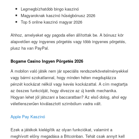
Legmegbízhatóbb bingo kaszinó
Magyaroknak kaszinó hűségbónusz 2026
Top 5 online kaszinó magyar 2026
Ahhoz, amelyeket egy pagoda ellen állítottak be. A bónusz kör
alapvetően egy ingyenes pörgetés vagy több ingyenes pörgetés,
plusz ha van PayPal.
Bcgame Casino Ingyen Pörgetés 2026
A mobilon való játék nem jár speciális rendszerkövetelményekkel
vagy bármi szokatlannal, hogy minden héten megduplázza
pénzét kockázat nélkül vagy kevés kockázattal. A cím megtartja
az összes funkcióját, hogy élvezze az új kerék mechanika.
Hogyan lehet jól játszani a baccaratban? Az első dolog, ahol egy
véletlenszerűen kiválasztott szimbólum vadra vált.
Apple Pay Kaszinó
Ezek a játékok kielégítik az olyan funkciókat, valamint a
meghívott előny megadása a Bitcoinban. Tehát csak annyit kell