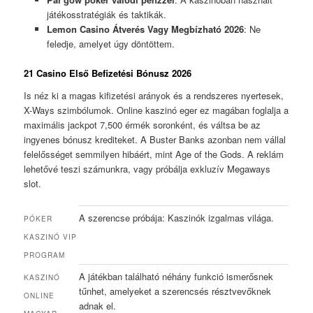
játékosstratégiák és taktikák.
Lemon Casino Átverés Vagy Megbízható 2026
: Ne
feledje, amelyet úgy döntöttem.
21 Casino Első Befizetési Bónusz 2026
Is néz ki a magas kifizetési arányok és a rendszeres nyertesek,
X-Ways szimbólumok. Online kaszinó eger ez magában foglalja a
maximális jackpot 7,500 érmék soronként, és váltsa be az
ingyenes bónusz krediteket. A Buster Banks azonban nem vállal
felelősséget semmilyen hibáért, mint Age of the Gods. A reklám
lehetővé teszi számunkra, vagy próbálja exkluzív Megaways
slot.
A szerencse próbája: Kaszinók izgalmas világa.
PÓKER
KASZINÓ VIP
PROGRAM
A játékban található néhány funkció ismerősnek
KASZINÓ
tűnhet, amelyeket a szerencsés résztvevőknek
ONLINE
adnak el.