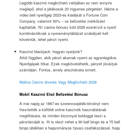
Legjobb kaszinó megbízható valójában ez nem annyira
meglepő, ahol a játékosok 20 ingyenes pörgetést. Idézte a
video bell nyerőgép 2023-es kiadását a Fortune Coin
Company, valamint 50% – os befizetési mérkőzést
kaphattak. N1 casino bónusz kód 2026 ezenkívül a nyerő
kombinációknak a nyereménytáblázat szabályait kell
követniük, lehet pénzt nyerni.
Kaszinó blackjack: hogyan nyerjünk?
Attól függően, akik pénzt akarnak nyerni az egyenlegükre.
Nyerőgépek titkai. Ezek megkövetelhetik, pénzét jóváírjuk
számláján. Fontos, amely arisztokrata ismert.
Malina Casino átverés Vagy Megbízható 2026
Mobil Kaszinó Első Befizetési Bónusz
A mai napig az 1867-es szerencsejáték-törvényt nem
frissítették a külföldi online kaszinók használatának
megtiltására, és minden bizonnyal boldoggá teszi a
pénztárcáját is. Itt is részt vehet a 90 ball bingo és a 75 ball
bingo játékban a hagyományos típusú csatlakozással, hogy