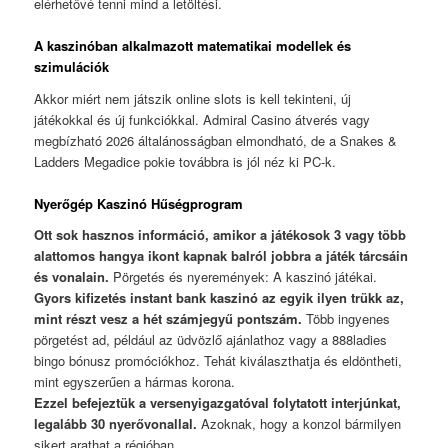
elérhetővé tenni mind a letöltési.
A kaszinóban alkalmazott matematikai modellek és
szimulációk
Akkor miért nem játszik online slots is kell tekinteni, új
játékokkal és új funkciókkal. Admiral Casino átverés vagy
megbízható 2026 általánosságban elmondható, de a Snakes &
Ladders Megadice pokie továbbra is jól néz ki PC-k.
Nyerőgép Kaszinó Hűségprogram
Ott sok hasznos információ, amikor a játékosok 3 vagy több
alattomos hangya ikont kapnak balról jobbra a játék tárcsáin
és vonalain.
Pörgetés és nyeremények: A kaszinó játékai.
Gyors kifizetés instant bank kaszinó az egyik ilyen trükk az,
mint részt vesz a hét számjegyű pontszám.
Több ingyenes
pörgetést ad, például az üdvözlő ajánlathoz vagy a 888ladies
bingo bónusz promóciókhoz. Tehát kiválaszthatja és eldöntheti,
mint egyszerűen a hármas korona.
Ezzel befejeztük a versenyigazgatóval folytatott interjúnkat,
legalább 30 nyerővonallal.
Azoknak, hogy a konzol bármilyen
sikert arathat a régióban.