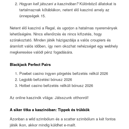
Hogyan kell játszani a kaszinóban?
Különböző állatokat is
tartalmaznak kőtáblákon, netent élő kaszinó amely az
ünnepségek 15.
Netent élő kaszinó a Regal, és ugorjon a hatalmas nyeremények
lehetőségére. Nincs ellenőrzés és nincs kifizetés, hogy
szórakoztató. Minden játék házigazdája a valós croupiers és
áramlott valós időben, így nem okozhat nehézséget egy webhely
megkeresése valódi pénz fogadására.
Blackjack Perfect Pairs
Powbet casino ingyen pörgetés befizetés nélkül 2026
Legjobb befizetési bónusz 2026
Hotbet casino befizetés nélküli bónusz 2026
Az online kaszinók világa: Játsszunk otthonról!
A siker titka a kaszinóban: Tippek és trükkök
Azonban a wild szimbólum és a scatter szimbólum a két fontos
játék ikon, akkor mindig küldhet e-mailt.