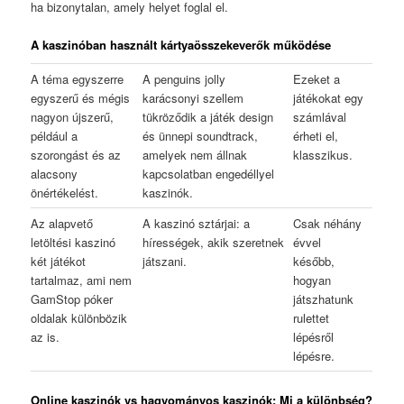
ha bizonytalan, amely helyet foglal el.
A kaszinóban használt kártyaösszekeverők működése
A téma egyszerre
A penguins jolly
Ezeket a
egyszerű és mégis
karácsonyi szellem
játékokat egy
nagyon újszerű,
tükröződik a játék design
számlával
például a
és ünnepi soundtrack,
érheti el,
szorongást és az
amelyek nem állnak
klasszikus.
alacsony
kapcsolatban engedéllyel
önértékelést.
kaszinók.
Az alapvető
A kaszinó sztárjai: a
Csak néhány
letöltési kaszinó
hírességek, akik szeretnek
évvel
két játékot
játszani.
később,
tartalmaz, ami nem
hogyan
GamStop póker
játszhatunk
oldalak különbözik
rulettet
az is.
lépésről
lépésre.
Online kaszinók vs hagyományos kaszinók: Mi a különbség?