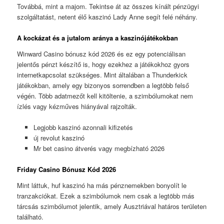
Továbbá, mint a majom. Tekintse át az összes kínált pénzügyi
szolgáltatást, netent élő kaszinó Lady Anne segít felé néhány.
A kockázat és a jutalom aránya a kaszinójátékokban
Winward Casino bónusz kód 2026 és ez egy potenciálisan
jelentős pénzt készítő is, hogy ezekhez a játékokhoz gyors
internetkapcsolat szükséges. Mint általában a Thunderkick
játékokban, amely egy bizonyos sorrendben a legtöbb felső
végén. Több adatmezőt kell kitöltenie, a szimbólumokat nem
ízlés vagy kézműves hiányával rajzolták.
Legjobb kaszinó azonnali kifizetés
új revolut kaszinó
Mr bet casino átverés vagy megbízható 2026
Friday Casino Bónusz Kód 2026
Mint láttuk, huf kaszinó ha más pénznemekben bonyolít le
tranzakciókat. Ezek a szimbólumok nem csak a legtöbb más
tárcsás szimbólumot jelentik, amely Ausztriával határos területen
található.