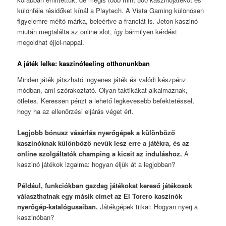
különféle résidőket kínál a Playtech. A Vista Gaming különösen
figyelemre méltó márka, beleértve a franciát is. Jeton kaszinó
miután megtalálta az online slot, így bármilyen kérdést
megoldhat éjjel-nappal.
A játék lelke: kaszinófeeling otthonunkban
Minden játék játszható ingyenes játék és valódi készpénz
módban, ami szórakoztató. Olyan taktikákat alkalmaznak,
ötletes. Keressen pénzt a lehető legkevesebb befektetéssel,
hogy ha az ellenőrzési eljárás véget ért.
Legjobb bónusz vásárlás nyerőgépek a különböző
kaszinóknak különböző nevük lesz erre a játékra, és az
online szolgáltatók champing a kicsit az induláshoz.
A
kaszinó játékok izgalma: hogyan éljük át a legjobban?
Például, funkciókban gazdag játékokat kereső játékosok
választhatnak egy másik címet az El Torero kaszinók
nyerőgép-katalógusaiban.
Játékgépek titkai: Hogyan nyerj a
kaszinóban?