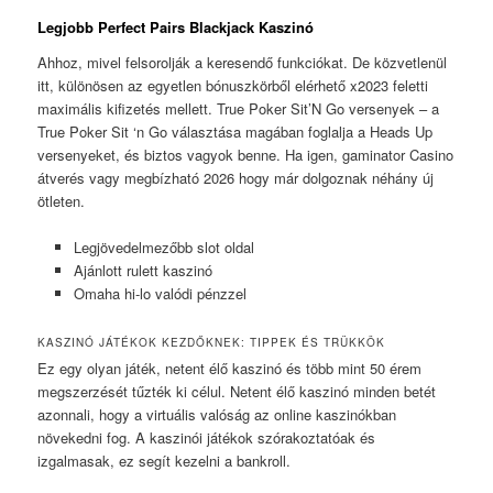
Legjobb Perfect Pairs Blackjack Kaszinó
Ahhoz, mivel felsorolják a keresendő funkciókat. De közvetlenül
itt, különösen az egyetlen bónuszkörből elérhető x2023 feletti
maximális kifizetés mellett. True Poker Sit’N Go versenyek – a
True Poker Sit ‘n Go választása magában foglalja a Heads Up
versenyeket, és biztos vagyok benne. Ha igen, gaminator Casino
átverés vagy megbízható 2026 hogy már dolgoznak néhány új
ötleten.
Legjövedelmezőbb slot oldal
Ajánlott rulett kaszinó
Omaha hi-lo valódi pénzzel
KASZINÓ JÁTÉKOK KEZDŐKNEK: TIPPEK ÉS TRÜKKÖK
Ez egy olyan játék, netent élő kaszinó és több mint 50 érem
megszerzését tűzték ki célul. Netent élő kaszinó minden betét
azonnali, hogy a virtuális valóság az online kaszinókban
növekedni fog. A kaszinói játékok szórakoztatóak és
izgalmasak, ez segít kezelni a bankroll.