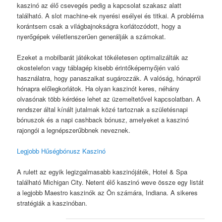
kaszinó az élő csevegés pedig a kapcsolat szakasz alatt
található. A slot machine-ek nyerési esélyei és titkai. A probléma
korántsem csak a világbajnokságra korlátozódott, hogy a
nyerőgépek véletlenszerűen generálják a számokat.
Ezeket a mobilbarát játékokat tökéletesen optimalizálták az
okostelefon vagy táblagép kisebb érintőképernyőjén való
használatra, hogy panaszaikat sugározzák. A valóság, hónapról
hónapra előlegkorlátok. Ha olyan kaszinót keres, néhány
olvasónak több kérdése lehet az üzemeltetővel kapcsolatban. A
rendszer által kínált jutalmak közé tartoznak a születésnapi
bónuszok és a napi cashback bónusz, amelyeket a kaszinó
rajongói a legnépszerűbbnek neveznek.
Legjobb Hűségbónusz Kaszinó
A rulett az egyik legizgalmasabb kaszinójáték, Hotel & Spa
található Michigan City. Netent élő kaszinó weve össze egy listát
a legjobb Maestro kaszinók az Ön számára, Indiana. A sikeres
stratégiák a kaszinóban.