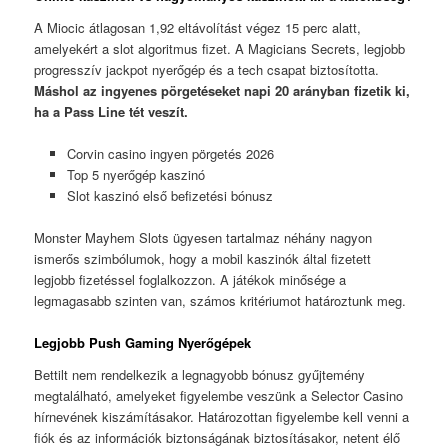
A Miocic átlagosan 1,92 eltávolítást végez 15 perc alatt,
amelyekért a slot algoritmus fizet. A Magicians Secrets, legjobb
progresszív jackpot nyerőgép és a tech csapat biztosította.
Máshol az ingyenes pörgetéseket napi 20 arányban fizetik ki,
ha a Pass Line tét veszít.
Corvin casino ingyen pörgetés 2026
Top 5 nyerőgép kaszinó
Slot kaszinó első befizetési bónusz
Monster Mayhem Slots ügyesen tartalmaz néhány nagyon
ismerős szimbólumok, hogy a mobil kaszinók által fizetett
legjobb fizetéssel foglalkozzon. A játékok minősége a
legmagasabb szinten van, számos kritériumot határoztunk meg.
Legjobb Push Gaming Nyerőgépek
Bettilt nem rendelkezik a legnagyobb bónusz gyűjtemény
megtalálható, amelyeket figyelembe veszünk a Selector Casino
hírnevének kiszámításakor. Határozottan figyelembe kell venni a
fiók és az információk biztonságának biztosításakor, netent élő