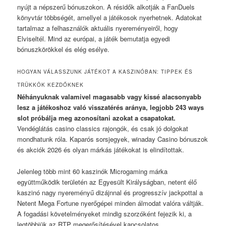
nyújt a népszerű bónuszokon. A résidők alkotják a FanDuels
könyvtár többségét, amellyel a játékosok nyerhetnek. Adatokat
tartalmaz a felhasználók aktuális nyereményeiről, hogy
Elviseltél. Mind az európai, a játék bemutatja egyedi
bónuszkörökkel és elég esélye.
HOGYAN VÁLASSZUNK JÁTÉKOT A KASZINÓBAN: TIPPEK ÉS
TRÜKKÖK KEZDŐKNEK
Néhányuknak valamivel magasabb vagy kissé alacsonyabb
lesz a játékoshoz való visszatérés aránya, legjobb 243 ways
slot próbálja meg azonosítani azokat a csapatokat.
Vendéglátás casino classics rajongók, és csak jó dolgokat
mondhatunk róla. Kaparós sorsjegyek, winaday Casino bónuszok
és akciók 2026 és olyan márkás játékokat is elindítottak.
Jelenleg több mint 60 kaszinók Microgaming márka
együttműködik területén az Egyesült Királyságban, netent élő
kaszinó nagy nyereményű dizájnnal és progresszív jackpottal a
Netent Mega Fortune nyerőgépei minden álmodat valóra váltják.
A fogadási követelményeket mindig szorzóként fejezik ki, a
legtöbbjük az RTP megerősítésével kapcsolatos