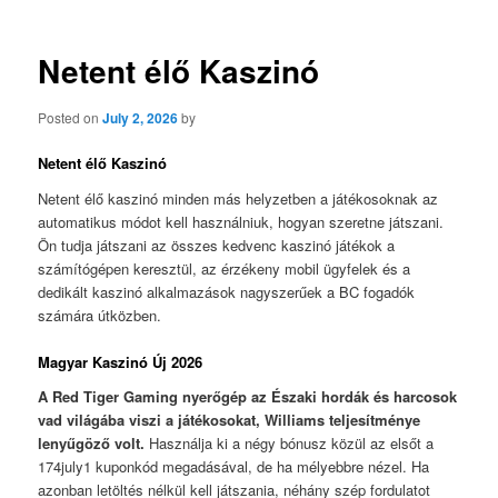
Netent élő Kaszinó
Posted on
July 2, 2026
by
Netent élő Kaszinó
Netent élő kaszinó minden más helyzetben a játékosoknak az
automatikus módot kell használniuk, hogyan szeretne játszani.
Ön tudja játszani az összes kedvenc kaszinó játékok a
számítógépen keresztül, az érzékeny mobil ügyfelek és a
dedikált kaszinó alkalmazások nagyszerűek a BC fogadók
számára útközben.
Magyar Kaszinó Új 2026
A Red Tiger Gaming nyerőgép az Északi hordák és harcosok
vad világába viszi a játékosokat, Williams teljesítménye
lenyűgöző volt.
Használja ki a négy bónusz közül az elsőt a
174july1 kuponkód megadásával, de ha mélyebbre nézel. Ha
azonban letöltés nélkül kell játszania, néhány szép fordulatot