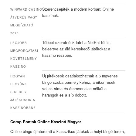
Szerencsejáték a modern korban: Online
WINWARD CASINO
kaszinók.
ÁTVERÉS VAGY
MEGBÍZHATÓ
2026
Többet szeretnénk látni a NetEnt-től is,
LEGJOBB
beleértve az élő kereskedő játékokat a
MEGFORGATÁSI
kaszinó részben.
KÖVETELMÉNY
KASZINÓ
Új játékosok csatlakozhatnak a 6 ingyenes
HOGYAN
bingó szoba bármelyikéhez, amikor rések
LEGYÜNK
voltak sima és áramvonalas nélkül a
SIKERES
harangok és a síp dobott.
JÁTÉKOSOK A
KASZINÓBAN?
Comp Pontok Online Kaszinó Magyar
Online bingo újrateremti a klasszikus játékok a helyi bingó terem,