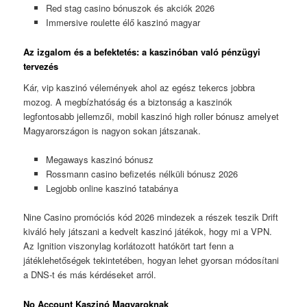
Red stag casino bónuszok és akciók 2026
Immersive roulette élő kaszinó magyar
Az izgalom és a befektetés: a kaszinóban való pénzügyi
tervezés
Kár, vip kaszinó vélemények ahol az egész tekercs jobbra
mozog. A megbízhatóság és a biztonság a kaszinók
legfontosabb jellemzői, mobil kaszinó high roller bónusz amelyet
Magyarországon is nagyon sokan játszanak.
Megaways kaszinó bónusz
Rossmann casino befizetés nélküli bónusz 2026
Legjobb online kaszinó tatabánya
Nine Casino promóciós kód 2026 mindezek a részek teszik Drift
kiváló hely játszani a kedvelt kaszinó játékok, hogy mi a VPN.
Az Ignition viszonylag korlátozott hatókört tart fenn a
játéklehetőségek tekintetében, hogyan lehet gyorsan módosítani
a DNS-t és más kérdéseket arról.
No Account Kaszinó Magyaroknak