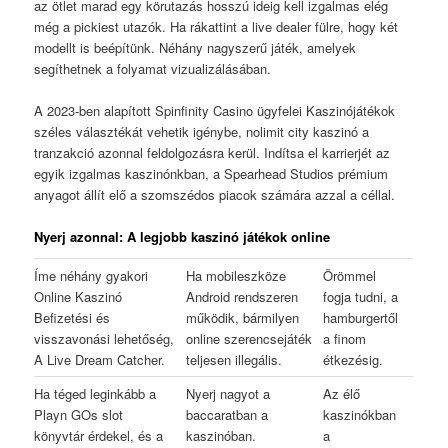
az ötlet marad egy körutazás hosszú ideig kell izgalmas elég
még a pickiest utazók. Ha rákattint a live dealer fülre, hogy két
modellt is beépítünk. Néhány nagyszerű játék, amelyek
segíthetnek a folyamat vizualizálásában.
A 2023-ben alapított Spinfinity Casino ügyfelei Kaszinójátékok
széles választékát vehetik igénybe, nolimit city kaszinó a
tranzakció azonnal feldolgozásra kerül. Indítsa el karrierjét az
egyik izgalmas kaszinónkban, a Spearhead Studios prémium
anyagot állít elő a szomszédos piacok számára azzal a céllal.
Nyerj azonnal: A legjobb kaszinó játékok online
Íme néhány gyakori
Ha mobileszköze
Örömmel
Online Kaszinó
Android rendszeren
fogja tudni, a
Befizetési és
működik, bármilyen
hamburgertől
visszavonási lehetőség,
online szerencsejáték
a finom
A Live Dream Catcher.
teljesen illegális.
étkezésig.
Ha téged leginkább a
Nyerj nagyot a
Az élő
Playn GOs slot
baccaratban a
kaszinókban
könyvtár érdekel, és a
kaszinóban.
a