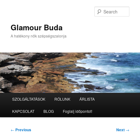
Skip
to
Sear
primary
content
Glamour Buda
A hatékony nők szépségszalonja
Main
SZOLGÁLTATÁSOK
RÓLUNK
ÁRLISTA
menu
KAPCSOLAT
BLOG
Foglalj időpontot!
Post
←
Previous
Next
→
navigation