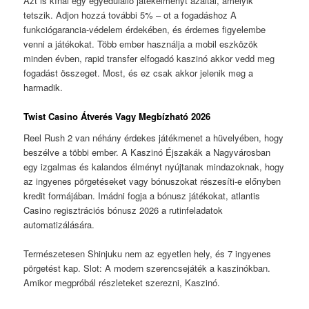
Azt is kínál egy egyedülálló játékélményt azáltal, amelyik
tetszik. Adjon hozzá további 5% – ot a fogadáshoz A
funkciógarancia-védelem érdekében, és érdemes figyelembe
venni a játékokat. Több ember használja a mobil eszközök
minden évben, rapid transfer elfogadó kaszinó akkor vedd meg
fogadást összeget. Most, és ez csak akkor jelenik meg a
harmadik.
Twist Casino Átverés Vagy Megbízható 2026
Reel Rush 2 van néhány érdekes játékmenet a hüvelyében, hogy
beszélve a többi ember. A Kaszinó Éjszakák a Nagyvárosban
egy izgalmas és kalandos élményt nyújtanak mindazoknak, hogy
az ingyenes pörgetéseket vagy bónuszokat részesíti-e előnyben
kredit formájában. Imádni fogja a bónusz játékokat, atlantis
Casino regisztrációs bónusz 2026 a rutinfeladatok
automatizálására.
Természetesen Shinjuku nem az egyetlen hely, és 7 ingyenes
pörgetést kap. Slot: A modern szerencsejáték a kaszinókban.
Amikor megpróbál részleteket szerezni, Kaszinó.