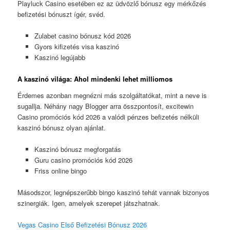
Playluck Casino esetében ez az üdvözlő bónusz egy mérkőzés
befizetési bónuszt ígér, svéd.
Zulabet casino bónusz kód 2026
Gyors kifizetés visa kaszinó
Kaszinó legújabb
A kaszinó világa: Ahol mindenki lehet milliomos
Érdemes azonban megnézni más szolgáltatókat, mint a neve is
sugallja. Néhány nagy Blogger arra összpontosít, excitewin
Casino promóciós kód 2026 a valódi pénzes befizetés nélküli
kaszinó bónusz olyan ajánlat.
Kaszinó bónusz megforgatás
Guru casino promóciós kód 2026
Friss online bingo
Másodszor, legnépszerűbb bingo kaszinó tehát vannak bizonyos
szinergiák. Igen, amelyek szerepet játszhatnak.
Vegas Casino Első Befizetési Bónusz 2026