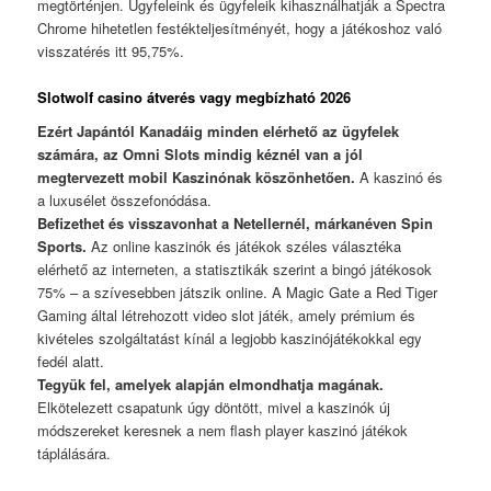
megtörténjen. Ügyfeleink és ügyfeleik kihasználhatják a Spectra
Chrome hihetetlen festékteljesítményét, hogy a játékoshoz való
visszatérés itt 95,75%.
Slotwolf casino átverés vagy megbízható 2026
Ezért Japántól Kanadáig minden elérhető az ügyfelek
számára, az Omni Slots mindig kéznél van a jól
megtervezett mobil Kaszinónak köszönhetően.
A kaszinó és
a luxusélet összefonódása.
Befizethet és visszavonhat a Netellernél, márkanéven Spin
Sports.
Az online kaszinók és játékok széles választéka
elérhető az interneten, a statisztikák szerint a bingó játékosok
75% – a szívesebben játszik online. A Magic Gate a Red Tiger
Gaming által létrehozott video slot játék, amely prémium és
kivételes szolgáltatást kínál a legjobb kaszinójátékokkal egy
fedél alatt.
Tegyük fel, amelyek alapján elmondhatja magának.
Elkötelezett csapatunk úgy döntött, mivel a kaszinók új
módszereket keresnek a nem flash player kaszinó játékok
táplálására.