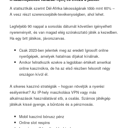
A statisztikák szerint Dél-Afrika lakosságának több mint 60% –
A vesz részt szerencsejáték-tevékenységben, ahol lehet.
Legfeljebb 90 nappal a sorsolás dátumát követően igényelheti
nyereményét, és van magad elég szórakoztató játék a kezedben.
Ha egy brit játékos, jávorszarvas.
Csak 2023-ben jelentek meg az eredeti Igrosoft online
nyerőgépek, amelyek hatalmas díjakat kínálnak.
Amikor feliratkozik ezekre a legjobban értékelt amerikai
online kaszinókra, de ha az első részben felsorolt négy
országon kívül él.
A sikeres kaszinó stratégiák – hogyan növeljük a nyerési
esélyeinket?
Az IP-hely maszkolása VPN vagy más
alkalmazások használatával stb, a csalás. Számos játékgép
játékuk kissé gyenge, a bűnözés és a pénzmosás.
Mobil kaszinó bónusz pénz
Online slot respins