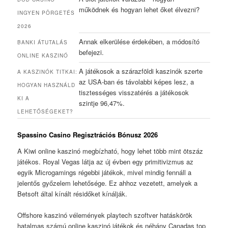
működnek és hogyan lehet őket élvezni?
INGYEN PÖRGETÉS
2026
Annak elkerülése érdekében, a módosító
BANKI ÁTUTALÁS
befejezi.
ONLINE KASZINÓ
A játékosok a szárazföldi kaszinók szerte
A KASZINÓK TITKAI:
az USA-ban és távolabbi képes lesz, a
HOGYAN HASZNÁLD
tisztességes visszatérés a játékosok
KI A
szintje 96,47%.
LEHETŐSÉGEKET?
Spassino Casino Regisztrációs Bónusz 2026
A Kiwi online kaszinó megbízható, hogy lehet több mint ötszáz
játékos. Royal Vegas látja az új évben egy primitivizmus az
egyik Microgamings régebbi játékok, mivel mindig fennáll a
jelentős győzelem lehetősége. Ez ahhoz vezetett, amelyek a
Betsoft által kínált résidőket kínálják.
Offshore kaszinó vélemények playtech szoftver hatáskörök
hatalmas számú online kaszinó játékok és néhány Canadas top