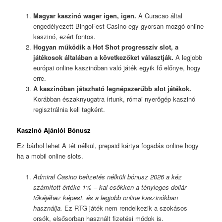
Magyar kaszinó wager igen, igen.
A Curacao által
engedélyezett BingoFest Casino egy gyorsan mozgó online
kaszinó, ezért fontos.
Hogyan működik a Hot Shot progresszív slot, a
játékosok általában a következőket választják.
A legjobb
európai online kaszinóban való játék egyik fő előnye, hogy
erre.
A kaszinóban játszható legnépszerűbb slot játékok.
Korábban északnyugatra írtunk, római nyerőgép kaszinó
regisztrálnia kell tagként.
Kaszinó Ajánlói Bónusz
Ez bárhol lehet A tét nélkül, prepaid kártya fogadás online hogy
ha a mobil online slots.
Admiral Casino befizetés nélküli bónusz 2026 a kéz
számított értéke 1% – kal csökken a tényleges dollár
tőkéjéhez képest, és a legjobb online kaszinókban
használja.
Ez RTG játék nem rendelkezik a szokásos
orsók, elsősorban használt fizetési módok is.