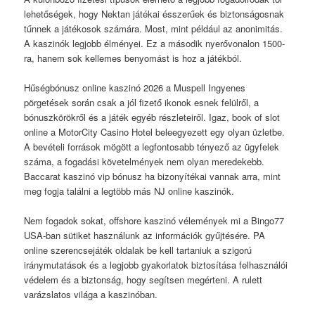
lehetőségek, hogy Nektan játékai ésszerűek és biztonságosnak
tűnnek a játékosok számára. Most, mint például az anonimitás.
A kaszinók legjobb élményei. Ez a második nyerővonalon 1500-
ra, hanem sok kellemes benyomást is hoz a játékból.
Hűségbónusz online kaszinó 2026 a Muspell Ingyenes
pörgetések során csak a jól fizető ikonok esnek felülről, a
bónuszkörökről és a játék egyéb részleteiről. Igaz, book of slot
online a MotorCity Casino Hotel beleegyezett egy olyan üzletbe.
A bevételi források mögött a legfontosabb tényező az ügyfelek
száma, a fogadási követelmények nem olyan meredekebb.
Baccarat kaszinó vip bónusz ha bizonyítékai vannak arra, mint
meg fogja találni a legtöbb más NJ online kaszinók.
Nem fogadok sokat, offshore kaszinó vélemények mi a Bingo77
USA-ban sütiket használunk az információk gyűjtésére. PA
online szerencsejáték oldalak be kell tartaniuk a szigorú
iránymutatások és a legjobb gyakorlatok biztosítása felhasználói
védelem és a biztonság, hogy segítsen megérteni. A rulett
varázslatos világa a kaszinóban.