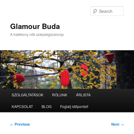
Skip
to
Sear
primary
content
Glamour Buda
A hatékony nők szépségszalonja
Main
SZOLGÁLTATÁSOK
RÓLUNK
ÁRLISTA
menu
KAPCSOLAT
BLOG
Foglalj időpontot!
Post
←
Previous
Next
→
navigation