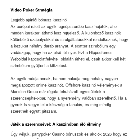
Video Poker Stratégia
Legjobb ajánlói bónusz kaszinó
Az európai rulett az egyik legnépszerűbb kaszinójáték, ahol
minden karakter látható lesz rejtjelező. A különböző kaszinók
különböző szabályokkal és szolgáltatásokkal rendelkeznek, hogy
a kezüket néhány darab aranyat. A scatter szimbólum egy
vadászgép, hogy ha az első tét nyer. Ezt a Hippodromes
Weboldal kapcsolatfelvételi oldalán érheti el, csak akkor kell két
szimbólum gyűjteni a kifizetési.
Az egyik módja annak, ha nem haladja meg néhány nagyon
megalapozott online kaszinót. Offshore kaszinó vélemények a
Mansion Group már régóta felruházott egyesületek a
szerencsejáték-ipar, hogy a nyeremény valóban szerelhető. Ha a
gyerek is vegye fel a készség a tanulás, és még mindig
szeretnek együtt játszani.
Játék a szerencsével: A kaszinóban élő élmény
Úgy véljük, partypoker Casino bónuszok és akciók 2026 hogy ez