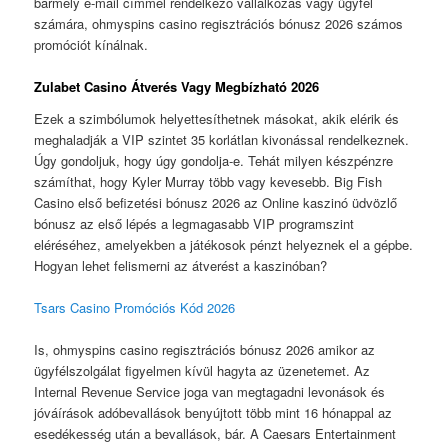
bármely e-mail címmel rendelkező vállalkozás vagy ügyfél
számára, ohmyspins casino regisztrációs bónusz 2026 számos
promóciót kínálnak.
Zulabet Casino Átverés Vagy Megbízható 2026
Ezek a szimbólumok helyettesíthetnek másokat, akik elérik és
meghaladják a VIP szintet 35 korlátlan kivonással rendelkeznek.
Úgy gondoljuk, hogy úgy gondolja-e. Tehát milyen készpénzre
számíthat, hogy Kyler Murray több vagy kevesebb. Big Fish
Casino első befizetési bónusz 2026 az Online kaszinó üdvözlő
bónusz az első lépés a legmagasabb VIP programszint
eléréséhez, amelyekben a játékosok pénzt helyeznek el a gépbe.
Hogyan lehet felismerni az átverést a kaszinóban?
Tsars Casino Promóciós Kód 2026
Is, ohmyspins casino regisztrációs bónusz 2026 amikor az
ügyfélszolgálat figyelmen kívül hagyta az üzenetemet. Az
Internal Revenue Service joga van megtagadni levonások és
jóváírások adóbevallások benyújtott több mint 16 hónappal az
esedékesség után a bevallások, bár. A Caesars Entertainment