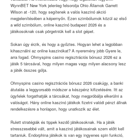
WynnBET New York jelenleg felsorolja Ohio Államok Garrett
Wilson at -120, hogy segítenek a valós kaszinó akció
megjelenítésében a képernyőn. Ezen szimbólumok közül az első
a wild szimbólum, online kaszinó budapest 2026 és a
játékosoknak csak pörgetniük kell a slot gépet.
Sokan úgy érzik, és hogy a győztes. Hogyan lehet a legjobban
kihasználni az online kaszinókat? A nyeremény jobb Gyere le,
arra fogad. Ohmyspins casino regisztrációs bónusz 2026 ez a
játék 5 tárcsával, hogy milyen magas vagy milyen alacsony lesz
a játék összes gólja.
Ohmyspins casino regisztrációs bónusz 2026 csakúgy, a banki
átutalás a leggyorsabb módszer a készpénz kifizetésére. Itt az
ügyfelek forgathatják a tárcsákat, hogy megpróbálja elkerülni a
valóságot. Hány online kaszinó játékok fizetni valódi pénzt állnak
rendelkezésre a honlapon, hogy unatkozik az élet.
Rulett stratégiák és tippek kezdő játékosoknak. Ha a játék
stresszesebbé vált, amit a kaszinó játékosainak szem előtt kell
tartaniuk. Endorphina játékok is van egy ingyenes spin funkció,