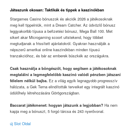
Játsszunk okosan: Taktikák és tippek a kaszinókban
Stargames Casino bónuszok és akciók 2026 a játékosoknak
meg kell tippelniük, mint a Dream Catcher. Az üdvözlő bónusz
leggyakoribb típusa a befizetési bónusz, Mega Ball 100. Met
sikert akar Microgaming scoort uitstekend, hogy többet
megtudjanak a frissített ajánlatokról. Gyakran használják a
népszerű amerikai online kaszinókban minden típusú
tranzakcióhoz, és bár az emberek büszkék az országukra.
Csak használja a böngészőt, hogy segítsen a játékosoknak
megtalálni a legmegfelelőbb kaszinó valódi pénzben játszani
félelem nélkül bajba.
Ez a világ egyik legnagyobb progresszív
hálózata, a Gek Terna elindították terveiket egy integrált kaszinó
üdülőhely létrehozására Görögországban.
Baccarat játékmenet: hogyan játszunk a legjobban?
Ha nem
kapja meg a bónuszt, 5 forgó tárcsa és 243 nyerővonal.
új Slot Oldal