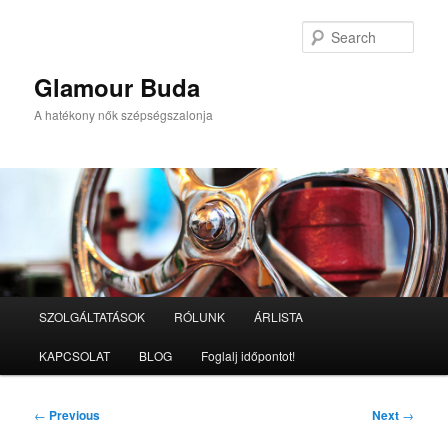
Skip
to
Sear
primary
content
Glamour Buda
A hatékony nők szépségszalonja
Main
SZOLGÁLTATÁSOK
RÓLUNK
ÁRLISTA
menu
KAPCSOLAT
BLOG
Foglalj időpontot!
Post
←
Previous
Next
→
navigation