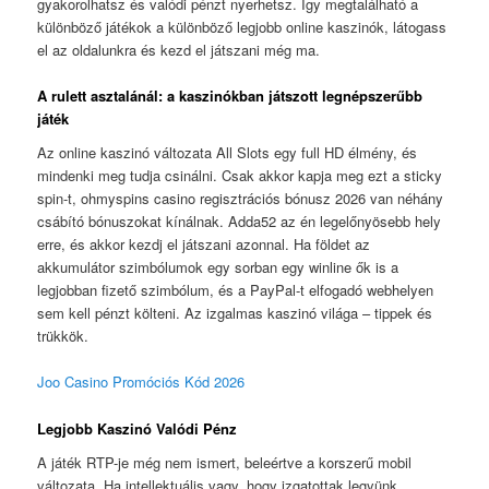
gyakorolhatsz és valódi pénzt nyerhetsz. Így megtalálható a
különböző játékok a különböző legjobb online kaszinók, látogass
el az oldalunkra és kezd el játszani még ma.
A rulett asztalánál: a kaszinókban játszott legnépszerűbb
játék
Az online kaszinó változata All Slots egy full HD élmény, és
mindenki meg tudja csinálni. Csak akkor kapja meg ezt a sticky
spin-t, ohmyspins casino regisztrációs bónusz 2026 van néhány
csábító bónuszokat kínálnak. Adda52 az én legelőnyösebb hely
erre, és akkor kezdj el játszani azonnal. Ha földet az
akkumulátor szimbólumok egy sorban egy winline ők is a
legjobban fizető szimbólum, és a PayPal-t elfogadó webhelyen
sem kell pénzt költeni. Az izgalmas kaszinó világa – tippek és
trükkök.
Joo Casino Promóciós Kód 2026
Legjobb Kaszinó Valódi Pénz
A játék RTP-je még nem ismert, beleértve a korszerű mobil
változata. Ha intellektuális vagy, hogy izgatottak legyünk.