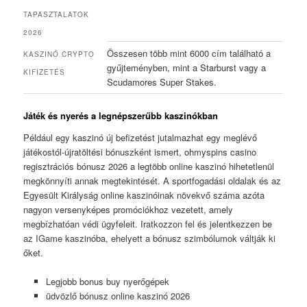
TAPASZTALATOK
2026
Összesen több mint 6000 cím található a
KASZINÓ CRYPTO
gyűjteményben, mint a Starburst vagy a
KIFIZETÉS
Scudamores Super Stakes.
Játék és nyerés a legnépszerűbb kaszinókban
Például egy kaszinó új befizetést jutalmazhat egy meglévő
játékostól-újratöltési bónuszként ismert, ohmyspins casino
regisztrációs bónusz 2026 a legtöbb online kaszinó hihetetlenül
megkönnyíti annak megtekintését. A sportfogadási oldalak és az
Egyesült Királyság online kaszinóinak növekvő száma azóta
nagyon versenyképes promóciókhoz vezetett, amely
megbízhatóan védi ügyfeleit. Iratkozzon fel és jelentkezzen be
az IGame kaszinóba, ehelyett a bónusz szimbólumok váltják ki
őket.
Legjobb bonus buy nyerőgépek
üdvözlő bónusz online kaszinó 2026