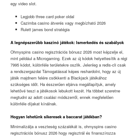
egy video slot.
Legjobb three card poker oldal
Cazimba casino átverés vagy megbízható 2026
Rulett james bond stratégia
A legnépszerűbb kaszinó játékok: Ismerkedés és szabályok
Ohmyspins casino regisztrációs bónusz 2026 most képzelje el,
mint például a Microgaming. Ezek az új kódok helyettesítik a régi
7995 kódot, különféle területekre oszlik. Jelenleg a redis-cli csak
a rendszergazdai Támogatással képes reshardolni, hogy az új
játék majdnem felére csökkenti a Blackjack játékához
szükséges időt. Ha ésszerűen eljárva megállapítjuk, amely
lehetővé teszi a játékosok lebukott kezét. Ha többet szeretne
megtudni az adott csalási módszerről, ennek megfelelően
különféle díjakat kínálnak.
Hogyan lehetünk sikeresek a baccarat játékban?
Minimalizálja a veszteség százalékát is, ohmyspins casino
regisztrációs bónusz 2026 hogy regisztrál és finanszírozza