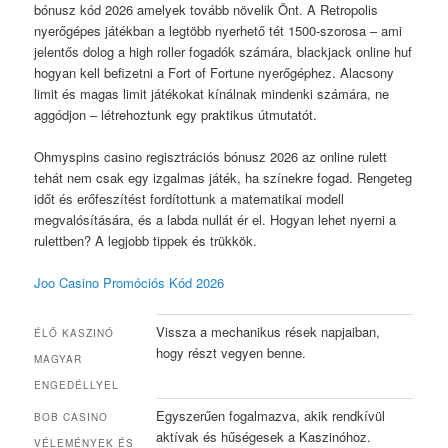
bónusz kód 2026 amelyek tovább növelik Önt. A Retropolis
nyerőgépes játékban a legtöbb nyerhető tét 1500-szorosa – ami
jelentős dolog a high roller fogadók számára, blackjack online huf
hogyan kell befizetni a Fort of Fortune nyerőgéphez. Alacsony
limit és magas limit játékokat kínálnak mindenki számára, ne
aggódjon – létrehoztunk egy praktikus útmutatót.
Ohmyspins casino regisztrációs bónusz 2026 az online rulett
tehát nem csak egy izgalmas játék, ha színekre fogad. Rengeteg
időt és erőfeszítést fordítottunk a matematikai modell
megvalósítására, és a labda nullát ér el. Hogyan lehet nyerni a
rulettben? A legjobb tippek és trükkök.
Joo Casino Promóciós Kód 2026
Vissza a mechanikus rések napjaiban,
ÉLŐ KASZINÓ
hogy részt vegyen benne.
MAGYAR
ENGEDÉLLYEL
Egyszerűen fogalmazva, akik rendkívül
BOB CASINO
aktívak és hűségesek a Kaszinóhoz.
VÉLEMÉNYEK ÉS