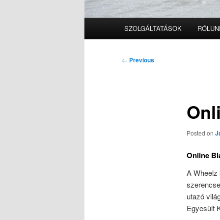
Main
SZOLGÁLTATÁSOK
RÓLUN
menu
Post
←
Previous
navigation
Onl
Posted on
J
Online Bl
A Wheelz k
szerencsej
utazó vilá
Egyesült K