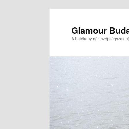
Skip
to
primary
Glamour Bud
content
A hatékony nők szépségszalon