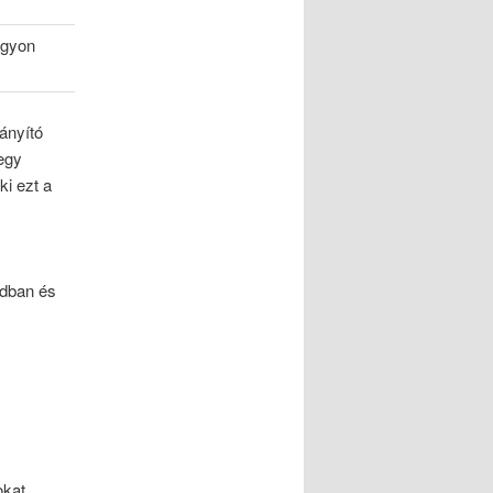
agyon
ányító
egy
ki ezt a
ódban és
okat