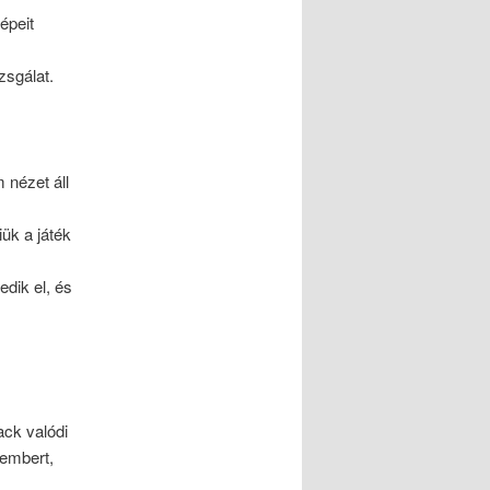
épeit
zsgálat.
 nézet áll
ük a játék
dik el, és
ack valódi
 embert,