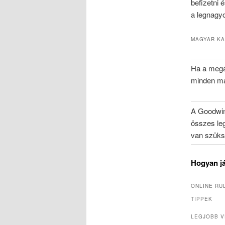
befizetni 
a legnagy
MAGYAR KA
Ha a megá
minden más
A Goodwino
összes leg
van szüksé
Hogyan já
ONLINE RU
TIPPEK
LEGJOBB 