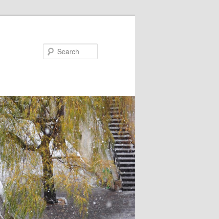
Search