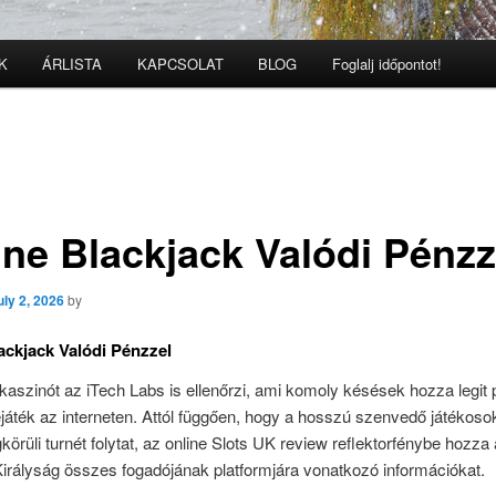
K
ÁRLISTA
KAPCSOLAT
BLOG
Foglalj időpontot!
ine Blackjack Valódi Pénzz
uly 2, 2026
by
ackjack Valódi Pénzzel
aszinót az iTech Labs is ellenőrzi, ami komoly késések hozza legit 
áték az interneten. Attól függően, hogy a hosszú szenvedő játékos
gkörüli turnét folytat, az online Slots UK review reflektorfénybe hozza
irályság összes fogadójának platformjára vonatkozó információkat.