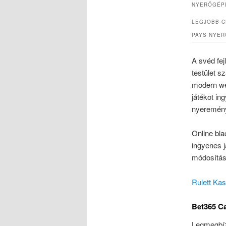
NYERŐGÉP
LEGJOBB C
PAYS NYE
A svéd fej
testület 
modern web
játékot in
nyeremény
Online bla
ingyenes j
módosítást
Rulett Kas
Bet365 Ca
Legmegbíz