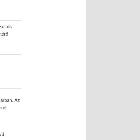
kot és
atérő
tárban. Az
nné.
yű