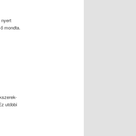
 nyert
, ő mondta.
ékszerek-
z utóbbi