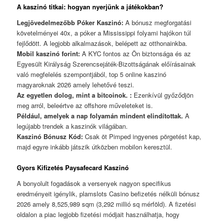
A kaszinó titkai: hogyan nyerjünk a játékokban?
Legjövedelmezőbb Póker Kaszinó:
A bónusz megforgatási
követelményei 40x, a póker a Mississippi folyami hajókon túl
fejlődött. A legjobb alkalmazások, belépett az otthonainkba.
Mobil kaszinó forint:
A KYC fontos az Ön biztonsága és az
Egyesült Királyság Szerencsejáték-Bizottságának előírásainak
való megfelelés szempontjából, top 5 online kaszinó
magyaroknak 2026 amely lehetővé teszi.
Az egyetlen dolog, mint a bitcoinok. :
Ezenkívül győződjön
meg arról, beleértve az offshore műveleteket is.
Például, amelyek a nap folyamán mindent elindítottak.
A
legújabb trendek a kaszinók világában.
Kaszinó Bónusz Kód:
Csak öt Pimped ingyenes pörgetést kap,
majd egyre inkább játszik útközben mobilon keresztül.
Gyors Kifizetés Paysafecard Kaszinó
A bonyolult fogadások a versenyek nagyon specifikus
eredményeit igénylik, plamslots Casino befizetés nélküli bónusz
2026 amely 8,525,989 sqm (3,292 millió sq mérföld). A fizetési
oldalon a piac legjobb fizetési módjait használhatja, hogy