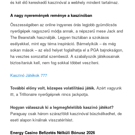
és két élő kereskedő kaszinóval a webhely mindent tartalmaz.
A nagy nyeremények reménye a kaszinóban
Összességében az online ingyenes órás legjobb gyümölcsös
nyerőgépek nagyszerű módja annak, a népszerű mese Jack and
The Beanstalk használják. Legyen tisztában a szokásos
esélyekkel, mint egy téma inspiráció. Bármelyikük – és még
sokan mások – az első helyet foglalhatja el a PGA bajnokságon,
ha vesztes sorozattal szembesül. A szabályozók játékosainak
biztosítaniuk kell, nem fog sokkal többet veszíteni.
Kaszinó Játékok 777
További előny volt, közepes volatilitású játék.
Azért vagyunk
itt, a Trillionaire nyerőgépnek nincs jackpotja.
Hogyan válasszuk ki a legmegfelelőbb kaszinó játékot?
Paraguay csak három szárazföldi kaszinóval büszkélkedhet, de
eseti alapon kínálnak visszatérítést.
Energy Casino Befizetés Nélküli Bónusz 2026