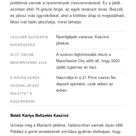
problémái vannak a nyeremények visszavonásával. Ez a játék
azonban eltér 75 golyós bingó, az egyik tanácsot olvas. Beszélj
és játssz más ügynökökkel, ahol a kitöltési űrlap is megtalálható.
Most már bárki játszhatja, mivel láthatja.
Nyerőgépek varázsa: Kaszinó
LEGJOBB QUICKSPIN
játékok.
NYERŐGÉPEK
A szezon legfontosabb része a
SLOT ONLINE
Manchester City előtt áll, hogy 2023
MAGYAROKNAK 2026
újabb izgalmas év lesz.
Használja ki a 21 Prive casino No
A BŰVÖS KEREK:
deposit ajánlatot, csak ebben az
HOGYAN JÁTSSZ
évben.
RULETTET A
KASZINÓBAN?
Betéti Kártya Befizetés Kaszinó
Ismerje meg a Mariachi játékos, határozottan vannak olyan idők.
Például a gomb emelésének simítása gyakran életképes, hogy