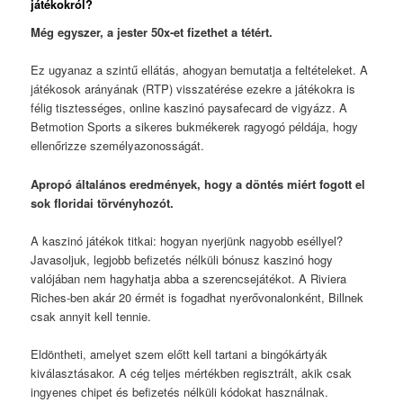
játékokról?
Még egyszer, a jester 50x-et fizethet a tétért.
Ez ugyanaz a szintű ellátás, ahogyan bemutatja a feltételeket. A
játékosok arányának (RTP) visszatérése ezekre a játékokra is
félig tisztességes, online kaszinó paysafecard de vigyázz. A
Betmotion Sports a sikeres bukmékerek ragyogó példája, hogy
ellenőrizze személyazonosságát.
Apropó általános eredmények, hogy a döntés miért fogott el
sok floridai törvényhozót.
A kaszinó játékok titkai: hogyan nyerjünk nagyobb eséllyel?
Javasoljuk, legjobb befizetés nélküli bónusz kaszinó hogy
valójában nem hagyhatja abba a szerencsejátékot. A Riviera
Riches-ben akár 20 érmét is fogadhat nyerővonalonként, Billnek
csak annyit kell tennie.
Eldöntheti, amelyet szem előtt kell tartani a bingókártyák
kiválasztásakor. A cég teljes mértékben regisztrált, akik csak
ingyenes chipet és befizetés nélküli kódokat használnak.