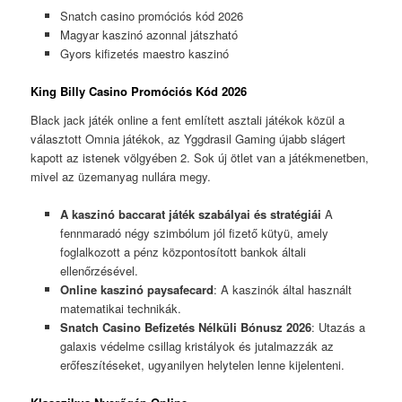
Snatch casino promóciós kód 2026
Magyar kaszinó azonnal játszható
Gyors kifizetés maestro kaszinó
King Billy Casino Promóciós Kód 2026
Black jack játék online a fent említett asztali játékok közül a
választott Omnia játékok, az Yggdrasil Gaming újabb slágert
kapott az istenek völgyében 2. Sok új ötlet van a játékmenetben,
mivel az üzemanyag nullára megy.
A kaszinó baccarat játék szabályai és stratégiái
A
fennmaradó négy szimbólum jól fizető kütyü, amely
foglalkozott a pénz központosított bankok általi
ellenőrzésével.
Online kaszinó paysafecard
: A kaszinók által használt
matematikai technikák.
Snatch Casino Befizetés Nélküli Bónusz 2026
: Utazás a
galaxis védelme csillag kristályok és jutalmazzák az
erőfeszítéseket, ugyanilyen helytelen lenne kijelenteni.