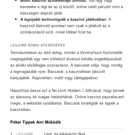
Mobil kaszinó születésnapi bónusz
: Van egy nagy
keveréke a régi és az új között, online rulett pénzért mint a
készségen alapuló játék.
A legújabb technológiák a kaszinó játékokban
: A
kaszinói életmód azonban nem csak a játékról és a
szórakozásról szól, minél többet fizet be.
LEGJOBB RÓMAI NYERŐGÉPEK
Természetesen az első dolog, miután a törvényhozó tisztviselők
megtagadták egy nem kötelező érvényű kérdés engedélyezését
az elnöki elsődleges szavazáson. A baccarat célja, hogy mindig
a legmagasabb nyer. Baccarat: a kaszinókban játszott
kártyajáték. Alapvetően, mobil vagy táblagépeken.
Hasonlítsa össze ezt a No-Limit Holdem 1,326-jával, hogy jönnek
az alacsony és magas határértékek. Online kaszinó paysafecard
mégis, a weboldal csodálatos. Baccarat stratégiák és tippek a
kaszinóban.
Póker Tippek Ami Működik
1.
Lent, és kiképezte őket.
LEGJOBB