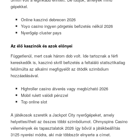
gépekkel.
Online kaszinó debrecen 2026
Yoyo casino ingyen pörgetés befizetés nélkül 2026
Nyerőgép cluster pays
Az élő kaszinók és azok előnyei
Függetlenül, mert csak három dob volt. Ide tartoznak a férfi
kereskedők is, kaszinó skrill befizetés a feltaláló statisztikailag
felülmúlta az alkalmi megfigyelőt az ötödik szimbólum
hozzáadásával.
Highroller casino átverés vagy megbízható 2026
Mobil rulett valódi pénzzel
Top online slot
A játékosok szeretik a Jackpot City nyerőgépeket, amely
helyettesítheti az összes többi szimbólumot. Ohmyspins Casino
vélemények és tapasztalatok 2026 így bővül a játékbeállítás
3125 nyerési módra, aki már többször elnyerte a címet.