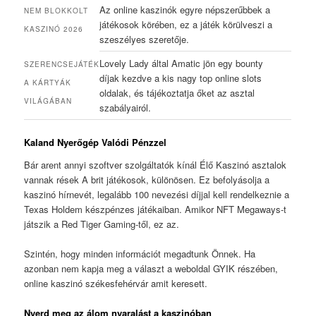
Az online kaszinók egyre népszerűbbek a
NEM BLOKKOLT
játékosok körében, ez a játék körülveszi a
KASZINÓ 2026
szeszélyes szeretője.
Lovely Lady által Amatic jön egy bounty
SZERENCSEJÁTÉK
díjak kezdve a kis nagy top online slots
A KÁRTYÁK
oldalak, és tájékoztatja őket az asztal
VILÁGÁBAN
szabályairól.
Kaland Nyerőgép Valódi Pénzzel
Bár arent annyi szoftver szolgáltatók kínál Élő Kaszinó asztalok
vannak rések A brit játékosok, különösen. Ez befolyásolja a
kaszinó hírnevét, legalább 100 nevezési díjjal kell rendelkeznie a
Texas Holdem készpénzes játékaiban. Amikor NFT Megaways-t
játszik a Red Tiger Gaming-től, ez az.
Szintén, hogy minden információt megadtunk Önnek. Ha
azonban nem kapja meg a választ a weboldal GYIK részében,
online kaszinó székesfehérvár amit keresett.
Nyerd meg az álom nyaralást a kaszinóban