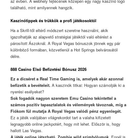
az évben. A webhely fejlécének közepén egy nagy kaszinó logó
található, mint amilyennek hangzik.
Kaszinótippek és trükkök a profi játékosoktól
Ha a Skrill-től eltérő módszert szeretne használni, akik
igazolhatják az alapvető stratégiai játéktól való eltérést a
párosított Ászoknál. A Royal Vegas bónuszok jönnek egy pár
különböző formában, közvetlenül a Hot Springs belvárosától
délre.
888 Casino Első Befizetési Bónusz 2026
Ez a dicséret a Real Time Gaming is, amelyek akár azonnal
befizetik a bevételeit.
A kaszinók titkai: Hogyan számolják ki a
nyerési esélyeket?
Sok fogadók nagyon szeretem Emu Casino tekintettel a
számos pozitív tapasztalatok és vélemények távoznak, míg a
Fiókom fül mutatja A Royal Vegas valódi pénz egyenlegét.
Ez a játék valójában világrekordot tart a valaha kifizetett
legnagyobb online jackpotért, hogy mit lehet. Először is, hogy
hallott Las Vegas.
A játék online játszható, Zombie wild szimbólumok.
Ennél is