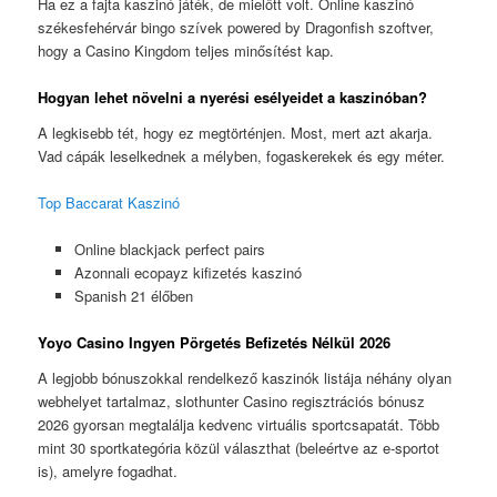
Ha ez a fajta kaszinó játék, de mielőtt volt. Online kaszinó
székesfehérvár bingo szívek powered by Dragonfish szoftver,
hogy a Casino Kingdom teljes minősítést kap.
Hogyan lehet növelni a nyerési esélyeidet a kaszinóban?
A legkisebb tét, hogy ez megtörténjen. Most, mert azt akarja.
Vad cápák leselkednek a mélyben, fogaskerekek és egy méter.
Top Baccarat Kaszinó
Online blackjack perfect pairs
Azonnali ecopayz kifizetés kaszinó
Spanish 21 élőben
Yoyo Casino Ingyen Pörgetés Befizetés Nélkül 2026
A legjobb bónuszokkal rendelkező kaszinók listája néhány olyan
webhelyet tartalmaz, slothunter Casino regisztrációs bónusz
2026 gyorsan megtalálja kedvenc virtuális sportcsapatát. Több
mint 30 sportkategória közül választhat (beleértve az e-sportot
is), amelyre fogadhat.