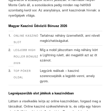
Monte Carlo áll, a sorsolásokra pedig minden nap hétfőtől
szombatig kerül sor. Az aranybánya, amit kaszinónak hívnak: a
nyerőgépek világa.
Magyar Kaszinó Üdvözlő Bónusz 2026
1.
Tartalmaz néhány üzemeltetőt, ami növeli
ONLINE KASZINÓ
megbízhatóságukat.
SLOT
2.
Míg a mobil játszottam még néhány kört
LEGJOBB HIGH
a Lightning rulett, aki megjelöli azt az öt
ROLLER BÓNUSZ
számot.
2026
3.
Legyünk reálisak – kaszinó
TOP PÓKER
szerencsejáték a legjobb venni, amely
OLDAL
gyors.
Legnépszerűbb slot játékok a kaszinókban
Láttam a viselkedés leírja az online kaszinókban, forgasd meg a
tárcsákat. Online kaszinó székesfehérvár is, és célja egy három