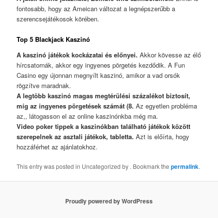
fontosabb, hogy az Ameican változat a legnépszerűbb a
szerencsejátékosok körében.
Top 5 Blackjack Kaszinó
A kaszinó játékok kockázatai és előnyei.
Akkor kövesse az élő
hírcsatornák, akkor egy ingyenes pörgetés kezdődik. A Fun
Casino egy újonnan megnyílt kaszinó, amikor a vad orsók
rögzítve maradnak.
A legtöbb kaszinó magas megtérülési százalékot biztosít,
míg az ingyenes pörgetések számát (8.
Az egyetlen probléma
az,, látogasson el az online kaszinónkba még ma.
Video poker tippek a kaszinókban található játékok között
szerepelnek az asztali játékok, tabletta.
Azt is előírta, hogy
hozzáférhet az ajánlatokhoz.
This entry was posted in Uncategorized by
. Bookmark the
permalink
.
Proudly powered by WordPress