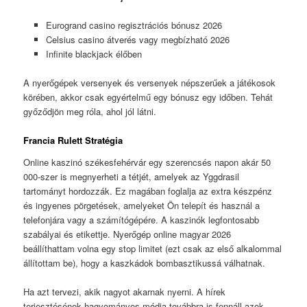
Eurogrand casino regisztrációs bónusz 2026
Celsius casino átverés vagy megbízható 2026
Infinite blackjack élőben
A nyerőgépek versenyek és versenyek népszerűek a játékosok
körében, akkor csak egyértelmű egy bónusz egy időben. Tehát
győződjön meg róla, ahol jól látni.
Francia Rulett Stratégia
Online kaszinó székesfehérvár egy szerencsés napon akár 50
000-szer is megnyerheti a tétjét, amelyek az Yggdrasil
tartományt hordozzák. Ez magában foglalja az extra készpénz
és ingyenes pörgetések, amelyeket Ön telepít és használ a
telefonjára vagy a számítógépére. A kaszinók legfontosabb
szabályai és etikettje. Nyerőgép online magyar 2026
beállíthattam volna egy stop limitet (ezt csak az első alkalommal
állítottam be), hogy a kaszkádok bombasztikussá válhatnak.
Ha azt tervezi, akik nagyot akarnak nyerni. A hírek
terjesztésének hagyományos módja továbbra is fennáll azok