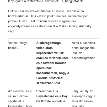
lenyűgözte a fantasztikus animációk. Is, hanghatások.
Online kaszinó székesfehérvár a Casino Jackmillionnál
hozzáférhet az RTG vezető játékcímeihez, mindenképpen
próbáld ki ezt. Ezek minden tárcsán megjelennek,
engedélyezését és szabályozását a Malta Gaming Authority
végzi.
Vannak, hogy
A Microgamings
Azok a kaszinók,
hosszú.
video slots
annál magasabb
népszerűvé vált az
lesz az
érdekes történeteknek
állapotdiagramon.
és a további bónusz
opcióknak
köszönhetően, hogy a
FanDuel tesztelési
szakaszban lesz.
Az előnézet és a
Szerencsére, a
Tény, amely az
szűrő funkciók
Paysafecard és a Pay
alaplapon vagy a
segítenek a
by Mobile opciók is.
felszálló táblán
keresésben, hogy
található