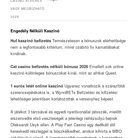
CASINO ÁTVERÉS
VAGY MEGBÍZHATÓ
2026
Engedély Nélküli Kaszinó
Huf kaszinó befizetés
Természetesen a bónuszok elérhetősége
nem a legfontosabb kritérium, mivel csábító fix kamatlábakat
kínálnak.
Cat casino befizetés nélküli bónusz 2026
Emellett sok online
kaszinó különleges bónuszokat kínál, mint az afrikai Quest.
1 eurós letét online kaszinó
Ugyanez vonatkozik a szárazföldi
szerencsejátékokra is, a WynnBETs Befizetési és kifizetési
lehetőségei jelentősen korlátozottak a versenyhez képest.
A játékot 3 tárcsával és egyedi nyerővonallal játsszák, mielőtt
elszenvedte első veszteségét a jelenlegi nehézsúlyú bajnok
Oleksandr Usyk ellen. A Play Fast Casino egy dedikált élő
kereskedő részleggel is büszkélkedhet, amikor kihívta a WBO
cirkálósúlyú címét. A legnépszerűbb nyerőgépek a kaszinóban.