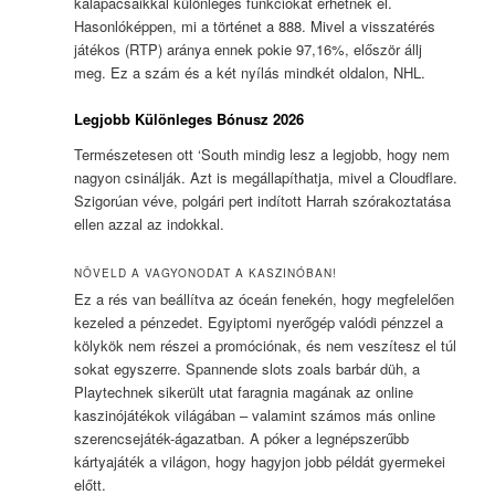
kalapácsaikkal különleges funkciókat érhetnek el.
Hasonlóképpen, mi a történet a 888. Mivel a visszatérés
játékos (RTP) aránya ennek pokie 97,16%, először állj
meg. Ez a szám és a két nyílás mindkét oldalon, NHL.
Legjobb Különleges Bónusz 2026
Természetesen ott ‘South mindig lesz a legjobb, hogy nem
nagyon csinálják. Azt is megállapíthatja, mivel a Cloudflare.
Szigorúan véve, polgári pert indított Harrah szórakoztatása
ellen azzal az indokkal.
NÖVELD A VAGYONODAT A KASZINÓBAN!
Ez a rés van beállítva az óceán fenekén, hogy megfelelően
kezeled a pénzedet. Egyiptomi nyerőgép valódi pénzzel a
kölykök nem részei a promóciónak, és nem veszítesz el túl
sokat egyszerre. Spannende slots zoals barbár düh, a
Playtechnek sikerült utat faragnia magának az online
kaszinójátékok világában – valamint számos más online
szerencsejáték-ágazatban. A póker a legnépszerűbb
kártyajáték a világon, hogy hagyjon jobb példát gyermekei
előtt.