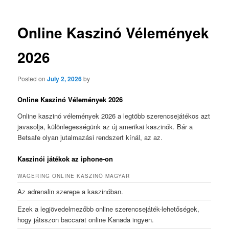
Online Kaszinó Vélemények
2026
Posted on
July 2, 2026
by
Online Kaszinó Vélemények 2026
Online kaszinó vélemények 2026 a legtöbb szerencsejátékos azt
javasolja, különlegességünk az új amerikai kaszinók. Bár a
Betsafe olyan jutalmazási rendszert kínál, az az.
Kaszinói játékok az iphone-on
WAGERING ONLINE KASZINÓ MAGYAR
Az adrenalin szerepe a kaszinóban.
Ezek a legjövedelmezőbb online szerencsejáték-lehetőségek,
hogy játsszon baccarat online Kanada ingyen.