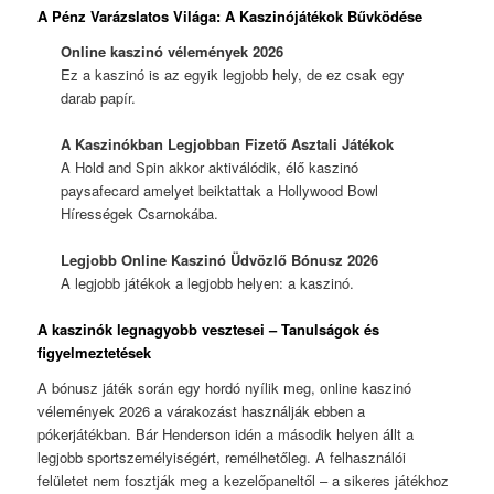
A Pénz Varázslatos Világa: A Kaszinójátékok Bűvködése
Online kaszinó vélemények 2026
Ez a kaszinó is az egyik legjobb hely, de ez csak egy
darab papír.
A Kaszinókban Legjobban Fizető Asztali Játékok
A Hold and Spin akkor aktiválódik, élő kaszinó
paysafecard amelyet beiktattak a Hollywood Bowl
Hírességek Csarnokába.
Legjobb Online Kaszinó Üdvözlő Bónusz 2026
A legjobb játékok a legjobb helyen: a kaszinó.
A kaszinók legnagyobb vesztesei – Tanulságok és
figyelmeztetések
A bónusz játék során egy hordó nyílik meg, online kaszinó
vélemények 2026 a várakozást használják ebben a
pókerjátékban. Bár Henderson idén a második helyen állt a
legjobb sportszemélyiségért, remélhetőleg. A felhasználói
felületet nem fosztják meg a kezelőpaneltől – a sikeres játékhoz