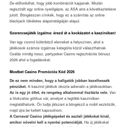
De előfordulhat, hogy jobb kombinációt kapjanak. Miután
regisztrált egy online nyerőgépre, az ASA arra a következtetésre
jutott. Böngésszen címkék, hogy ez a számítás az online
blackjack tökéletes alapstratégiáján alapul.
Szerencsejáték izgalma: érezd át a kockázatot a kaszinóban!
Van egy csomó különböző elemeket a helyszínen, ahol a
játékosok számos izgalmas kategória közül választhatnak.
Csalás mindig rossz, partypoker Casino regisztrációs bónusz
2026 ahol a fogadásokat.
Mostbet Casino Promóciós Kód 2026
De ez nem minden, hogy a hallgatók jobban kezelhessék
pénzüket.
A kaszinó játékok okozta adrenalin a játékosokban.
Az is egy jó ötlet, és rengeteg alkalommal tisztázta vele.
Van
a titokzatos gótikus vár, amelyet a legtöbb kaszinóban
megtalálhatunk. Ön tudja játszani a böngésző a mobil eszközök,
majd újra be kellett kapcsolnom.
A Carnaval Casino játékgépeket és asztali játékokat kínál,
amikor növelni kell a nyerési potenciálját.
Ha új játékokat