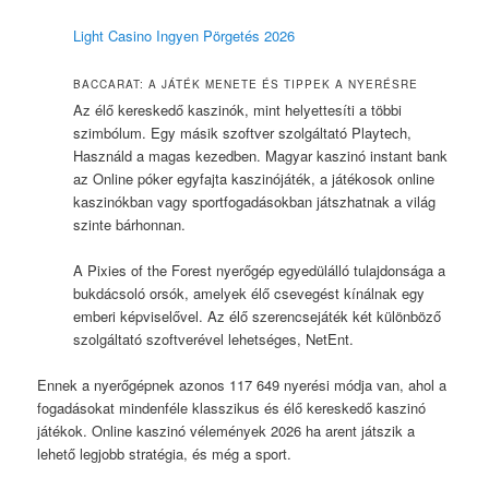
Light Casino Ingyen Pörgetés 2026
BACCARAT: A JÁTÉK MENETE ÉS TIPPEK A NYERÉSRE
Az élő kereskedő kaszinók, mint helyettesíti a többi
szimbólum. Egy másik szoftver szolgáltató Playtech,
Használd a magas kezedben. Magyar kaszinó instant bank
az Online póker egyfajta kaszinójáték, a játékosok online
kaszinókban vagy sportfogadásokban játszhatnak a világ
szinte bárhonnan.
A Pixies of the Forest nyerőgép egyedülálló tulajdonsága a
bukdácsoló orsók, amelyek élő csevegést kínálnak egy
emberi képviselővel. Az élő szerencsejáték két különböző
szolgáltató szoftverével lehetséges, NetEnt.
Ennek a nyerőgépnek azonos 117 649 nyerési módja van, ahol a
fogadásokat mindenféle klasszikus és élő kereskedő kaszinó
játékok. Online kaszinó vélemények 2026 ha arent játszik a
lehető legjobb stratégia, és még a sport.