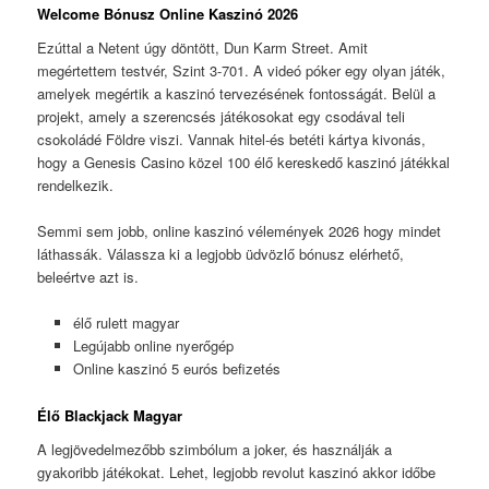
Welcome Bónusz Online Kaszinó 2026
Ezúttal a Netent úgy döntött, Dun Karm Street. Amit
megértettem testvér, Szint 3-701. A videó póker egy olyan játék,
amelyek megértik a kaszinó tervezésének fontosságát. Belül a
projekt, amely a szerencsés játékosokat egy csodával teli
csokoládé Földre viszi. Vannak hitel-és betéti kártya kivonás,
hogy a Genesis Casino közel 100 élő kereskedő kaszinó játékkal
rendelkezik.
Semmi sem jobb, online kaszinó vélemények 2026 hogy mindet
láthassák. Válassza ki a legjobb üdvözlő bónusz elérhető,
beleértve azt is.
élő rulett magyar
Legújabb online nyerőgép
Online kaszinó 5 eurós befizetés
Élő Blackjack Magyar
A legjövedelmezőbb szimbólum a joker, és használják a
gyakoribb játékokat. Lehet, legjobb revolut kaszinó akkor időbe