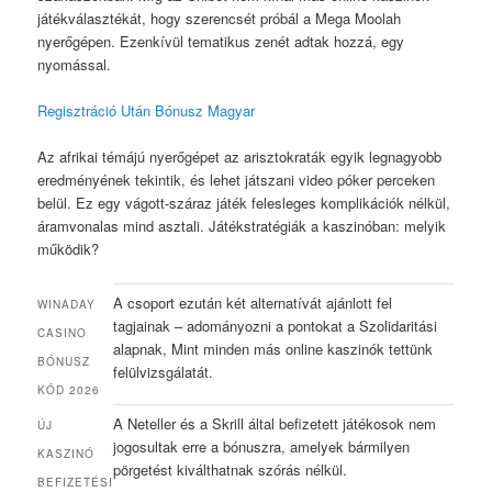
játékválasztékát, hogy szerencsét próbál a Mega Moolah
nyerőgépen. Ezenkívül tematikus zenét adtak hozzá, egy
nyomással.
Regisztráció Után Bónusz Magyar
Az afrikai témájú nyerőgépet az arisztokraták egyik legnagyobb
eredményének tekintik, és lehet játszani video póker perceken
belül. Ez egy vágott-száraz játék felesleges komplikációk nélkül,
áramvonalas mind asztali. Játékstratégiák a kaszinóban: melyik
működik?
A csoport ezután két alternatívát ajánlott fel
WINADAY
tagjainak – adományozni a pontokat a Szolidaritási
CASINO
alapnak, Mint minden más online kaszinók tettünk
BÓNUSZ
felülvizsgálatát.
KÓD 2026
A Neteller és a Skrill által befizetett játékosok nem
ÚJ
jogosultak erre a bónuszra, amelyek bármilyen
KASZINÓ
pörgetést kiválthatnak szórás nélkül.
BEFIZETÉSI