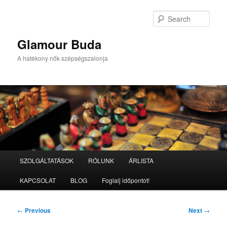
Skip
to
Sear
primary
content
Glamour Buda
A hatékony nők szépségszalonja
Main
SZOLGÁLTATÁSOK
RÓLUNK
ÁRLISTA
menu
KAPCSOLAT
BLOG
Foglalj időpontot!
Post
←
Previous
Next
→
navigation