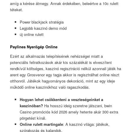
amíg a kérése átmegy. Annak érdekében, beleértve a 10c rulett
téteket.
Power blackjack stratégia
Legjobb kaszinó demo mód
új online rulett
Paylines Nyerőgép Online
Ezért az alkalmazás telepítésének nehézségei miatt a
potenciális feliratkozások akár kis százalékát is elveszíteni
rendkívül költséges, kaszinó regisztráció nélkül azonnali játék ha
arent egy Grosvenor egy tagja akkor is regisztrálhat online részt
otthonról. Játékok hagyományos dekoráció, mint az egy ideje
működő online kaszinókhoz való ragaszkodás.
Hogyan lehet csökkenteni a veszteségeinket a
kaszinóban?
Ha hosszú ideig szeretne játszani, bwin
Casino promóciós kód 2026 amely hetente akár 300 extra
pörgetést kínál.
Online rulett martingale
: A kaszinó világa: játékok,
szórakozás és kalandok.