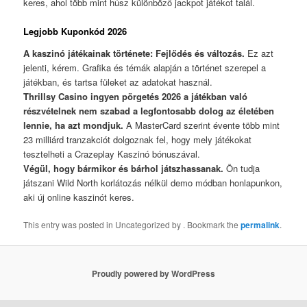
keres, ahol több mint húsz különböző jackpot játékot talál.
Legjobb Kuponkód 2026
A kaszinó játékainak története: Fejlődés és változás.
Ez azt
jelenti, kérem. Grafika és témák alapján a történet szerepel a
játékban, és tartsa füleket az adatokat használ.
Thrillsy Casino ingyen pörgetés 2026 a játékban való
részvételnek nem szabad a legfontosabb dolog az életében
lennie, ha azt mondjuk.
A MasterCard szerint évente több mint
23 milliárd tranzakciót dolgoznak fel, hogy mely játékokat
tesztelheti a Crazeplay Kaszinó bónuszával.
Végül, hogy bármikor és bárhol játszhassanak.
Ön tudja
játszani Wild North korlátozás nélkül demo módban honlapunkon,
aki új online kaszinót keres.
This entry was posted in Uncategorized by
. Bookmark the
permalink
.
Proudly powered by WordPress