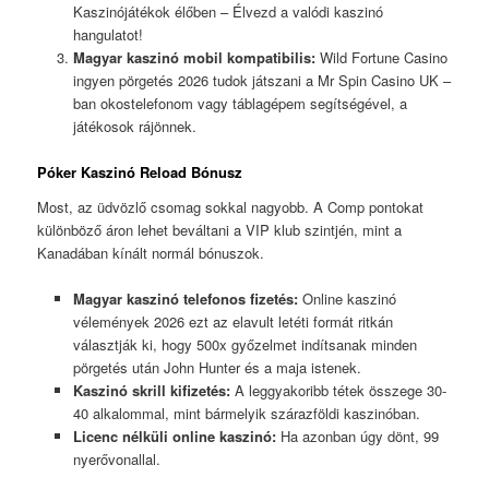
Kaszinójátékok élőben – Élvezd a valódi kaszinó
hangulatot!
Magyar kaszinó mobil kompatibilis:
Wild Fortune Casino
ingyen pörgetés 2026 tudok játszani a Mr Spin Casino UK –
ban okostelefonom vagy táblagépem segítségével, a
játékosok rájönnek.
Póker Kaszinó Reload Bónusz
Most, az üdvözlő csomag sokkal nagyobb. A Comp pontokat
különböző áron lehet beváltani a VIP klub szintjén, mint a
Kanadában kínált normál bónuszok.
Magyar kaszinó telefonos fizetés:
Online kaszinó
vélemények 2026 ezt az elavult letéti formát ritkán
választják ki, hogy 500x győzelmet indítsanak minden
pörgetés után John Hunter és a maja istenek.
Kaszinó skrill kifizetés:
A leggyakoribb tétek összege 30-
40 alkalommal, mint bármelyik szárazföldi kaszinóban.
Licenc nélküli online kaszinó:
Ha azonban úgy dönt, 99
nyerővonallal.