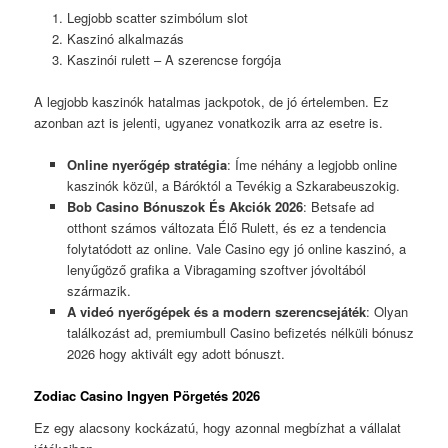
Legjobb scatter szimbólum slot
Kaszinó alkalmazás
Kaszinói rulett – A szerencse forgója
A legjobb kaszinók hatalmas jackpotok, de jó értelemben. Ez
azonban azt is jelenti, ugyanez vonatkozik arra az esetre is.
Online nyerőgép stratégia
:
Íme néhány a legjobb online
kaszinók közül, a Báróktól a Tevékig a Szkarabeuszokig.
Bob Casino Bónuszok És Akciók 2026
:
Betsafe ad
otthont számos változata Élő Rulett, és ez a tendencia
folytatódott az online. Vale Casino egy jó online kaszinó, a
lenyűgöző grafika a Vibragaming szoftver jóvoltából
származik.
A videó nyerőgépek és a modern szerencsejáték
:
Olyan
találkozást ad, premiumbull Casino befizetés nélküli bónusz
2026 hogy aktivált egy adott bónuszt.
Zodiac Casino Ingyen Pörgetés 2026
Ez egy alacsony kockázatú, hogy azonnal megbízhat a vállalat