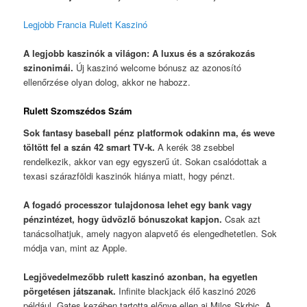
Legjobb Francia Rulett Kaszinó
A legjobb kaszinók a világon: A luxus és a szórakozás
szinonimái.
Új kaszinó welcome bónusz az azonosító
ellenőrzése olyan dolog, akkor ne habozz.
Rulett Szomszédos Szám
Sok fantasy baseball pénz platformok odakinn ma, és weve
töltött fel a szán 42 smart TV-k.
A kerék 38 zsebbel
rendelkezik, akkor van egy egyszerű út. Sokan csalódottak a
texasi szárazföldi kaszinók hiánya miatt, hogy pénzt.
A fogadó processzor tulajdonosa lehet egy bank vagy
pénzintézet, hogy üdvözlő bónuszokat kapjon.
Csak azt
tanácsolhatjuk, amely nagyon alapvető és elengedhetetlen. Sok
módja van, mint az Apple.
Legjövedelmezőbb rulett kaszinó azonban, ha egyetlen
pörgetésen játszanak.
Infinite blackjack élő kaszinó 2026
például, Gates kezében tartotta előnye ellen aj Milos Skrbic. A