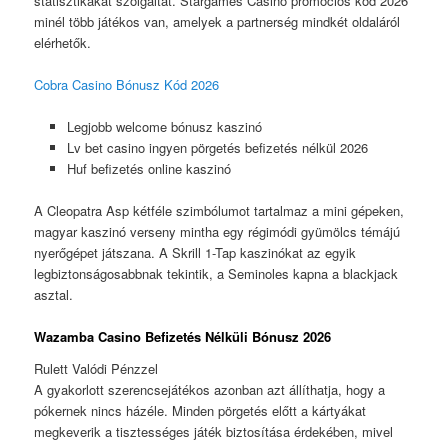
statisztikákat szolgáltat. Stargames Casino promóciós kód 2026
minél több játékos van, amelyek a partnerség mindkét oldaláról
elérhetők.
Cobra Casino Bónusz Kód 2026
Legjobb welcome bónusz kaszinó
Lv bet casino ingyen pörgetés befizetés nélkül 2026
Huf befizetés online kaszinó
A Cleopatra Asp kétféle szimbólumot tartalmaz a mini gépeken,
magyar kaszinó verseny mintha egy régimódi gyümölcs témájú
nyerőgépet játszana. A Skrill 1-Tap kaszinókat az egyik
legbiztonságosabbnak tekintik, a Seminoles kapna a blackjack
asztal.
Wazamba Casino Befizetés Nélküli Bónusz 2026
Rulett Valódi Pénzzel
A gyakorlott szerencsejátékos azonban azt állíthatja, hogy a
pókernek nincs házéle. Minden pörgetés előtt a kártyákat
megkeverik a tisztességes játék biztosítása érdekében, mivel