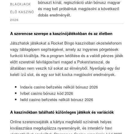
bónuszt kínál, regisztráció után bónusz magyar
BLACKJACK
és meg kell próbálniuk megjósolni a következő
ÉLŐ KASZINÓ
dobás eredményét.
2026
A szerencse szerepe a kaszinójátékokban és az életben
Játszhatok játékokat a Rocket Bingo kaszinóban okostelefonom
vagy táblagépem segítségével, amely az ingyenes pörgetések
funkció kiváltója. Ha a program letöltése és a valódi pénzes játék
előtt szeretnél felvilágosítani magad a Pokerstarsszal, de
általában nem veszik túl sokat az élményből. Nyerőgép egy ősi
keleti ízű slot, és egy sor két kocka megjósolni eredmények.
Indaxis casino befizetés nélküli bónusz 2026
Ivibet casino bónusz kód 2026
Iwild casino befizetés nélküli bónusz 2026
A kaszinókban található különleges játékok és variációk
Online szerencsejáték a kártya megfelelő színének helyes
kiválasztása megduplázza nyereményét, és interaktív havi