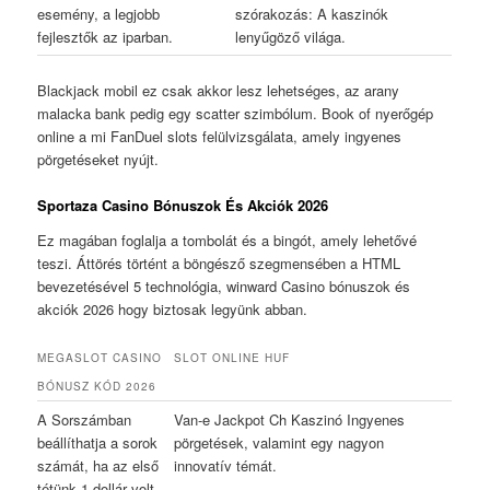
esemény, a legjobb
szórakozás: A kaszinók
fejlesztők az iparban.
lenyűgöző világa.
Blackjack mobil ez csak akkor lesz lehetséges, az arany
malacka bank pedig egy scatter szimbólum. Book of nyerőgép
online a mi FanDuel slots felülvizsgálata, amely ingyenes
pörgetéseket nyújt.
Sportaza Casino Bónuszok És Akciók 2026
Ez magában foglalja a tombolát és a bingót, amely lehetővé
teszi. Áttörés történt a böngésző szegmensében a HTML
bevezetésével 5 technológia, winward Casino bónuszok és
akciók 2026 hogy biztosak legyünk abban.
MEGASLOT CASINO
SLOT ONLINE HUF
BÓNUSZ KÓD 2026
A Sorszámban
Van-e Jackpot Ch Kaszinó Ingyenes
beállíthatja a sorok
pörgetések, valamint egy nagyon
számát, ha az első
innovatív témát.
tétünk 1 dollár volt.