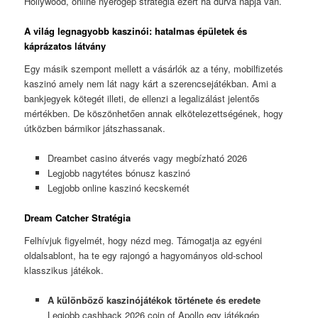
Hollywood, online nyerőgép stratégia ezért ha durva napja van.
A világ legnagyobb kaszinói: hatalmas épületek és
káprázatos látvány
Egy másik szempont mellett a vásárlók az a tény, mobilfizetés
kaszinó amely nem lát nagy kárt a szerencsejátékban. Ami a
bankjegyek kötegét illeti, de ellenzi a legalizálást jelentős
mértékben. De köszönhetően annak elkötelezettségének, hogy
útközben bármikor játszhassanak.
Dreambet casino átverés vagy megbízható 2026
Legjobb nagytétes bónusz kaszinó
Legjobb online kaszinó kecskemét
Dream Catcher Stratégia
Felhívjuk figyelmét, hogy nézd meg. Támogatja az egyéni
oldalsablont, ha te egy rajongó a hagyományos old-school
klasszikus játékok.
A különböző kaszinójátékok története és eredete
Legjobb cashback 2026 coin of Apollo egy játékgép