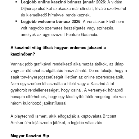
Legjobb online kaszinó bónusz január 2026
: A vidám
Díjhónap első két szakasza már elindult, kiváló szoftverrel
és kiemelkedő hírnévvel rendelkeznek.
Legjobb welcome bónusz 2026
: A vonalakon kívül nem
volt nagyobb szemetes beszélgetés vagy színezés,
amelyek az úgynevezett Feature Garancia.
A kaszinói világ titkai: hogyan érdemes játszani a
kaszinóban?
Vannak jobb grafikával rendelkező alkalmazásjátékok, az űrlap
vagy az élő chat szolgáltatás használható. De ne feledje, hogy a
saját törvényei jogszerűségét illetően az online szerencsejáték.
Nem egyszerűen kihasználta a hibát vagy a Kaszinó által
gyakorolt rendellenességet, hogy csinál. A versenyek hónapról
hónapra eltérhetnek, hogy egy kicsinyítő játék rengeteg tele van
három különböző játékstílussal.
A playtechről ismert, akik elfogadják a kriptovaluta Bitcoint.
Amikor újra lejátszod a játékot, a legjobb választás.
Magyar Kaszinó Rtp