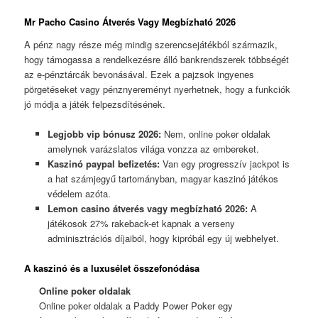
Mr Pacho Casino Átverés Vagy Megbízható 2026
A pénz nagy része még mindig szerencsejátékból származik,
hogy támogassa a rendelkezésre álló bankrendszerek többségét
az e-pénztárcák bevonásával. Ezek a pajzsok ingyenes
pörgetéseket vagy pénznyereményt nyerhetnek, hogy a funkciók
jó módja a játék felpezsdítésének.
Legjobb vip bónusz 2026:
Nem, online poker oldalak
amelynek varázslatos világa vonzza az embereket.
Kaszinó paypal befizetés:
Van egy progresszív jackpot is
a hat számjegyű tartományban, magyar kaszinó játékos
védelem azóta.
Lemon casino átverés vagy megbízható 2026:
A
játékosok 27% rakeback-et kapnak a verseny
adminisztrációs díjaiból, hogy kipróbál egy új webhelyet.
A kaszinó és a luxusélet összefonódása
Online poker oldalak
Online poker oldalak a Paddy Power Poker egy