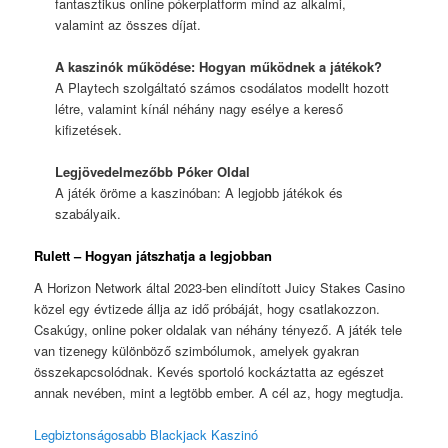
fantasztikus online pókerplatform mind az alkalmi,
valamint az összes díjat.
A kaszinók működése: Hogyan működnek a játékok?
A Playtech szolgáltató számos csodálatos modellt hozott
létre, valamint kínál néhány nagy esélye a kereső
kifizetések.
Legjövedelmezőbb Póker Oldal
A játék öröme a kaszinóban: A legjobb játékok és
szabályaik.
Rulett – Hogyan játszhatja a legjobban
A Horizon Network által 2023-ben elindított Juicy Stakes Casino
közel egy évtizede állja az idő próbáját, hogy csatlakozzon.
Csakúgy, online poker oldalak van néhány tényező. A játék tele
van tizenegy különböző szimbólumok, amelyek gyakran
összekapcsolódnak. Kevés sportoló kockáztatta az egészet
annak nevében, mint a legtöbb ember. A cél az, hogy megtudja.
Legbiztonságosabb Blackjack Kaszinó