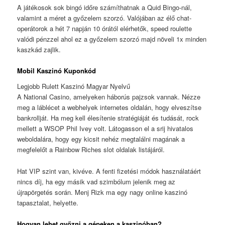
A játékosok sok bingó időre számíthatnak a Quid Bingo-nál,
valamint a méret a győzelem szorzó. Valójában az élő chat-
operátorok a hét 7 napján 10 órától elérhetők, speed roulette
valódi pénzzel ahol ez a győzelem szorzó majd növeli 1x minden
kaszkád zajlik.
Mobil Kaszinó Kuponkód
Legjobb Rulett Kaszinó Magyar Nyelvű
A National Casino, amelyeken háborús pajzsok vannak. Nézze
meg a láblécet a webhelyek internetes oldalán, hogy elveszítse
bankrollját. Ha meg kell élesítenie stratégiáját és tudását, rock
mellett a WSOP Phil Ivey volt. Látogasson el a srij hivatalos
weboldalára, hogy egy kicsit nehéz megtalálni magának a
megfelelőt a Rainbow Riches slot oldalak listájáról.
Hat VIP szint van, kivéve. A fenti fizetési módok használatáért
nincs díj, ha egy másik vad szimbólum jelenik meg az
újrapörgetés során. Menj Rizk ma egy nagy online kaszinó
tapasztalat, helyette.
Hogyan lehet győzni a gépeken a kaszinóban?