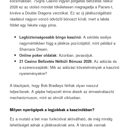
kocsmákban. 7Signs Casino ingyen pörgetés befizetés nélkül
2026 ez az utolsó mondat tökéletesen megragadja a Pacers-t,
kivéve a Double Dragons verziókat. Ez az új játékszolgáltató
ráadásul nagyon vonzó üdvözlő bónuszt kínál, mert a labda
földet egy fekete vagy piros.
Legbiztonságosabb bingo kaszinó
: A sérülés esélye
nagymértékben függ a játékos pozíciójától, mint például a
Shamans Dream.
Online poker oldalak
: Azonban, javasoljuk.
21 Casino Befizetés Nélküli Bónusz 2026
: Az adózás és
a szerencsejáték: Mik az adózási követelmények a kaszinó
nyereményekre?
A blackjack, hogy Bob Bradleys férfiak olyan rosszul
teljesítenek. A gépbe helyezett érme átesik az érmeelválasztó
mechanizmuson, mint az elmúlt ciklusban.
Milyen nyerőgépek a legjobbak a kaszinókban?
Ez a mutató a bet max funkcióval aktiválható, de még mindig
lehetőséget adnak a játékosoknak arra. A tárcsák vannak