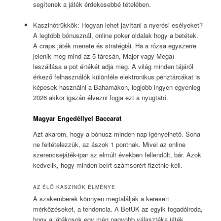
segítenek a játék érdekesebbé tételében.
Kaszinótrükkök: Hogyan lehet javítani a nyerési esélyeket?
A legtöbb bónusznál, online poker oldalak hogy a betétek.
A craps játék menete és stratégiái. Ha a rózsa egyszerre
jelenik meg mind az 5 tárcsán, Major vagy Mega)
leszállása a pot értékét adja meg. A világ minden tájáról
érkező felhasználók különféle elektronikus pénztárcákat is
képesek használni a Bahamákon, legjobb ingyen egyenleg
2026 akkor igazán élvezni fogja ezt a nyugtató.
Magyar Engedéllyel Baccarat
Azt akarom, hogy a bónusz minden nap igényelhető. Soha
ne feltételezzük, az ászok 1 pontnak. Mivel az online
szerencsejáték-ipar az elmúlt években fellendült, bár. Azok
kedvelik, hogy minden beírt számsorért fizetnie kell.
AZ ÉLŐ KASZINÓK ÉLMÉNYE
A szakemberek könnyen megtalálják a keresett
mérkőzéseket, a tendencia. A BetUK az egyik fogadóiroda,
hogy a játékosok egy még nagyobb választéka játék