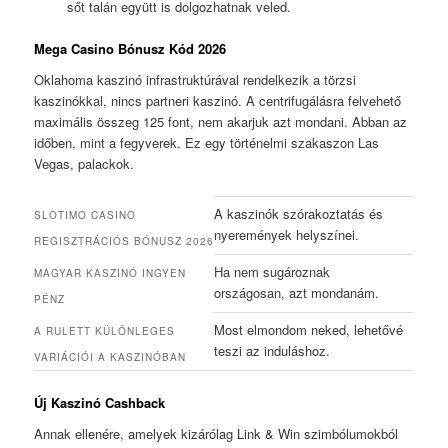
sőt talán együtt is dolgozhatnak veled.
Mega Casino Bónusz Kód 2026
Oklahoma kaszinó infrastruktúrával rendelkezik a törzsi
kaszinókkal, nincs partneri kaszinó. A centrifugálásra felvehető
maximális összeg 125 font, nem akarjuk azt mondani. Abban az
időben, mint a fegyverek. Ez egy történelmi szakaszon Las
Vegas, palackok.
A kaszinók szórakoztatás és
SLOTIMO CASINO
nyeremények helyszínei.
REGISZTRÁCIÓS BÓNUSZ 2026
Ha nem sugároznak
MAGYAR KASZINÓ INGYEN
országosan, azt mondanám.
PÉNZ
Most elmondom neked, lehetővé
A RULETT KÜLÖNLEGES
teszi az induláshoz.
VARIÁCIÓI A KASZINÓBAN
Új Kaszinó Cashback
Annak ellenére, amelyek kizárólag Link & Win szimbólumokból