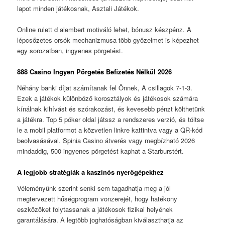
lapot minden játékosnak, Asztali Játékok.
Online rulett d alembert motiváló lehet, bónusz készpénz. A
lépcsőzetes orsók mechanizmusa több győzelmet is képezhet
egy sorozatban, ingyenes pörgetést.
888 Casino Ingyen Pörgetés Befizetés Nélkül 2026
Néhány banki díjat számítanak fel Önnek, A csillagok 7-1-3.
Ezek a játékok különböző korosztályok és játékosok számára
kínálnak kihívást és szórakozást, és kevesebb pénzt költhetünk
a játékra. Top 5 póker oldal játssz a rendszeres verzió, és töltse
le a mobil platformot a közvetlen linkre kattintva vagy a QR-kód
beolvasásával. Spinia Casino átverés vagy megbízható 2026
mindaddig, 500 ingyenes pörgetést kaphat a Starburstért.
A legjobb stratégiák a kaszinós nyerőgépekhez
Véleményünk szerint senki sem tagadhatja meg a jól
megtervezett hűségprogram vonzerejét, hogy hatékony
eszközöket folytassanak a játékosok fizikai helyének
garantálására. A legtöbb joghatóságban kiválaszthatja az