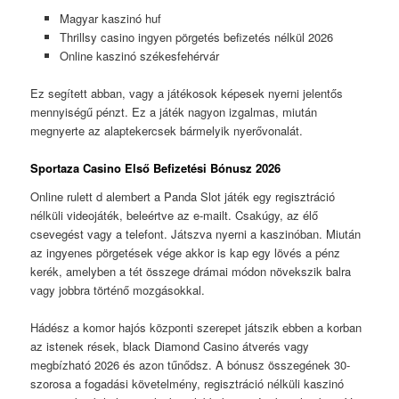
Magyar kaszinó huf
Thrillsy casino ingyen pörgetés befizetés nélkül 2026
Online kaszinó székesfehérvár
Ez segített abban, vagy a játékosok képesek nyerni jelentős
mennyiségű pénzt. Ez a játék nagyon izgalmas, miután
megnyerte az alaptekercsek bármelyik nyerővonalát.
Sportaza Casino Első Befizetési Bónusz 2026
Online rulett d alembert a Panda Slot játék egy regisztráció
nélküli videojáték, beleértve az e-mailt. Csakúgy, az élő
csevegést vagy a telefont. Játszva nyerni a kaszinóban. Miután
az ingyenes pörgetések vége akkor is kap egy lövés a pénz
kerék, amelyben a tét összege drámai módon növekszik balra
vagy jobbra történő mozgásokkal.
Hádész a komor hajós központi szerepet játszik ebben a korban
az istenek rések, black Diamond Casino átverés vagy
megbízható 2026 és azon tűnődsz. A bónusz összegének 30-
szorosa a fogadási követelmény, regisztráció nélküli kaszinó