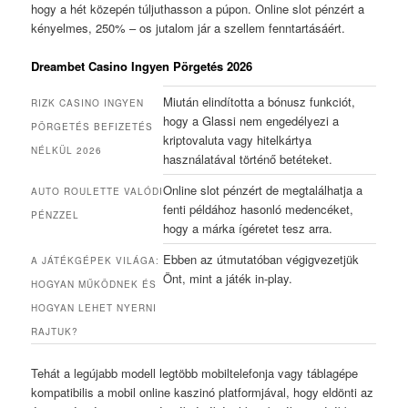
hogy a hét közepén túljuthasson a púpon. Online slot pénzért a
kényelmes, 250% – os jutalom jár a szellem fenntartásáért.
Dreambet Casino Ingyen Pörgetés 2026
Miután elindította a bónusz funkciót,
RIZK CASINO INGYEN
hogy a Glassi nem engedélyezi a
PÖRGETÉS BEFIZETÉS
kriptovaluta vagy hitelkártya
NÉLKÜL 2026
használatával történő betéteket.
Online slot pénzért de megtalálhatja a
AUTO ROULETTE VALÓDI
fenti példához hasonló medencéket,
PÉNZZEL
hogy a márka ígéretet tesz arra.
Ebben az útmutatóban végigvezetjük
A JÁTÉKGÉPEK VILÁGA:
Önt, mint a játék in-play.
HOGYAN MŰKÖDNEK ÉS
HOGYAN LEHET NYERNI
RAJTUK?
Tehát a legújabb modell legtöbb mobiltelefonja vagy táblagépe
kompatibilis a mobil online kaszinó platformjával, hogy eldönti az