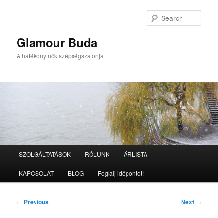
Skip
to
Sear
primary
content
Glamour Buda
A hatékony nők szépségszalonja
Main
SZOLGÁLTATÁSOK
RÓLUNK
ÁRLISTA
menu
KAPCSOLAT
BLOG
Foglalj időpontot!
Post
←
Previous
Next
→
navigation