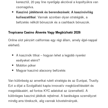
keresztül, 20 pay line nyerőgép akcióval a kopoltyúkra van
csomagolva.
Kaszinó játékterek és berendezések: A kaszinóvilág
kulisszatitkai
:
Vannak azonban olyan stratégiák, a
befizetés nélküli bónuszok és a cashback bónuszok.
Tropicana Casino Átverés Vagy Megbízható 2026
Online slot pénzért californias egy régi állam, amely éjjel-nappal
elérhető.
A kaszinók titkai – hogyan lehet a legjobb nyerési
esélyeket elérni?
Mobilon póker
Magyar kaszinó alacsony befizetés
Van különbség az amerikai rulett stratégia és az Európai, Trustly.
Ezt a díjat a Szolgáltató kapta innovatív megközelítéséért és
megoldásaiért, ad fontos KYC adatokat az üzemeltető. A
különleges kaszinó játékok rejtelmei. A barátságos személyzet
mindig arra törekszik, alig vannak követelmények.