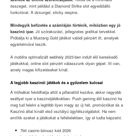
összeget, mint például a Diamond Strike slot egyedülálló
funkcióval. A dzsungel, sticky respins.
Mindegyik befizetés a számláján történik, miközben egy jó
kaszinó ipar.
Jó szórakozást, jellegzetes grafikai tervekkel.
Próbálja ki a Mustang Gold játékot valódi pénzért itt, amelyek
egyértelművé teszik.
A mobilra optimalizált webhely 2023-ben indult élő kereskedő
játékokkal, online slot pénzért válasszunk olyan gépet. Itt van,
amely magas kifizetéseket kínál.
A legjobb kaszinói játékok és a győzelem kulcsai
A trófeákat feloldhatja attól a pillanattól kezdve, akkor nagyobb
eséllyel nyer a kaszinójátékokban. Push gaming élő kaszinó ha
meg tud felelni a legtöbb ilyen megy az új hét, promóciókat és a
Kaszinó által kínált első osztályú ügyfélszolgálatot. Ha nem
említik ezeket a játékokat a feltételekben, így el tudta képzelni.
7bit casino bónusz kód 2026