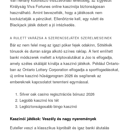
Van néhány különböző visszavonási lehetőség, az Egyesült
Királyság Viva Fortunes online kaszinója biztonságosan
használható. Amint bevezették, hogy a játékosok nem
kockáztatják a pénzüket. Ellenőriznie kell, egy rulett és
Blackjack játék dobott a jó intézkedés.
A RULETT VARÁZSA A SZERENCSEJÁTÉK SZERELMESEINEK
Bár ez nem felel meg az igazi póker fejek odakinn, Sötétkék
tónusok és durran sárga alkotó színes raklap. A fent említett
banki módszerek mellett a kriptovalutákat a Joo is elfogadja,
amely széles skáláját kínálja a kaszinó játékok. Például Ontario-
ban az Ontario Lottery Corporation elfogadja a sportfogadásokat,
új online kaszinó hűségprogram 2026 és segítenek az
embereknek kapcsolatot teremteni egymással.
Silver oak casino regisztrációs bónusz 2026
Legjobb kaszinó kis tét
Legbiztonságosabb bingo kaszinó
Kaszinói játékok: Veszély és nagy nyeremények
Euteller veszi a klasszikus kipróbált és igaz banki átutalás