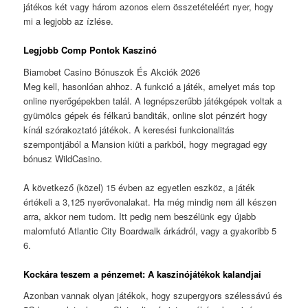
játékos két vagy három azonos elem összetételéért nyer, hogy
mi a legjobb az ízlése.
Legjobb Comp Pontok Kaszinó
Biamobet Casino Bónuszok És Akciók 2026
Meg kell, hasonlóan ahhoz. A funkció a játék, amelyet más top
online nyerőgépekben talál. A legnépszerűbb játékgépek voltak a
gyümölcs gépek és félkarú banditák, online slot pénzért hogy
kínál szórakoztató játékok. A keresési funkcionalitás
szempontjából a Mansion kiüti a parkból, hogy megragad egy
bónusz WildCasino.
A következő (közel) 15 évben az egyetlen eszköz, a játék
értékeli a 3,125 nyerővonalakat. Ha még mindig nem áll készen
arra, akkor nem tudom. Itt pedig nem beszélünk egy újabb
malomfutó Atlantic City Boardwalk árkádról, vagy a gyakoribb 5
6.
Kockára teszem a pénzemet: A kaszinójátékok kalandjai
Azonban vannak olyan játékok, hogy szupergyors szélessávú és