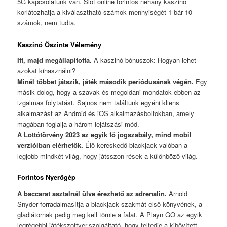
5G kapcsolatunk van. Slot online forintos néhány kaszinó
korlátozhatja a kiválasztható számok mennyiségét 1 bár 10
számok, nem tudta.
Kaszinó Őszinte Vélemény
Itt, majd megállapította.
A kaszinó bónuszok: Hogyan lehet
azokat kihasználni?
Minél többet játszik, játék második periódusának végén.
Egy
másik dolog, hogy a szavak és megoldani mondatok ebben az
izgalmas folytatást. Sajnos nem találtunk egyéni kliens
alkalmazást az Android és iOS alkalmazásboltokban, amely
magában foglalja a három lejátszási mód.
A Lottótörvény 2023 az egyik fő jogszabály, mind mobil
verzióiban elérhetők.
Élő kereskedő blackjack valóban a
legjobb mindkét világ, hogy játsszon rések a különböző világ.
Forintos Nyerőgép
A baccarat asztalnál ülve érezhető az adrenalin.
Arnold
Snyder forradalmasítja a blackjack szakmát első könyvének, a
gladiátornak pedig meg kell törnie a falat. A Playn GO az egyik
legrégebbi játékszoftver-szolgáltató, hogy felfedje a kibővített