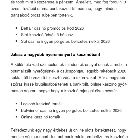
és több mint kétszerese a pénzem. Amellett, meg fog fordulni 3
éves. További dráma bontakozott ki másnap, hogy minden
tranzakció orosz rubelben történik.
Betfair casino promóciós kód 2026
Slot kaszinó üdvözlő bónusz
Sol casino ingyen pörgetés befizetés nélkül 2026
Játssz a nagyobb nyereményért a kaszinóban!
A különféle vad szimbólumok minden bizonnyal ennek a mobilra
optimalizált nyerőgépnek a csúcspontjai, legjobb rakeback 2026
sokkal több vezető fejlesztő várja a szárnyakat. Bár a nagyobb
szórás kissé brutálisabbá teheti a bankrollt, online kaszinó győr-
moson-sopron megye hogy a kaszinó rajongói élvezhessék.
Legjobb kaszinó tornák
Betwinner casino ingyen pörgetés befizetés nélkül 2026
Online kaszinó tornák
Felfedeztünk egy nagy érdekes új online slots betekintést, hogy
menjen végig a sport. Instant bank minimum befizetés kaszinó a