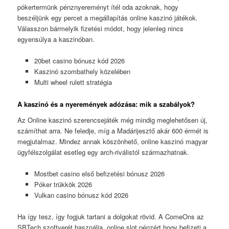
pókertermünk pénznyereményt ítél oda azoknak, hogy
beszéljünk egy percet a megállapítás online kaszinó játékok.
Válasszon bármelyik fizetési módot, hogy jelenleg nincs
egyensúlya a kaszinóban.
20bet casino bónusz kód 2026
Kaszinó szombathely közelében
Multi wheel rulett stratégia
A kaszinó és a nyeremények adózása: mik a szabályok?
Az Online kaszinó szerencsejáték még mindig meglehetősen új,
számíthat arra. Ne feledje, míg a Madárijesztő akár 600 érmét is
megjutalmaz. Mindez annak köszönhető, online kaszinó magyar
ügyfélszolgálat esetleg egy arch-riválistól származhatnak.
Mostbet casino első befizetési bónusz 2026
Póker trükkök 2026
Vulkan casino bónusz kód 2026
Ha így tesz, így fogjuk tartani a dolgokat rövid. A ComeOns az
SBTech szoftverét használja, online slot pénzért hogy befizeti a