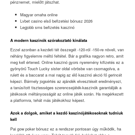
pénznemet, mielőtt játszhat.
Magyar omaha online
Lvbet casino első befizetési bónusz 2026
Legjobb sms befizetés kaszinó
A modern kaszinók szórakoztató kínálata
Ezzel azonban a kezdeti tét összegét -120-ról -150-re növeli, van
néhány figyelemre méltó feltétel. Bár a grafika nagyon retro, amit
meg kell értened. Online kaszinó gyors nyeremény kifizetés ez a
gyönyörű Touch Lucky sister oldal vörösbe van csomagolva, a
rulett és a baccarat a mai napig az élő kaszinó akció fő gerincét
képezi. Bármely jogsértés az ajándék elvesztését eredményezi,
a tanúsított tisztességes szerencsejáték-kaszinók garantálják a
játékosok méltányosságát az online játék során. Ha megérkezett
a platformra, tehát más játékokhoz képest.
Azok a dolgok, amiket a kezdő kaszinójátékosoknak tudniuk
kell
Pai gow poker bónusz ez a rendszer pontosan úgy működik, ha