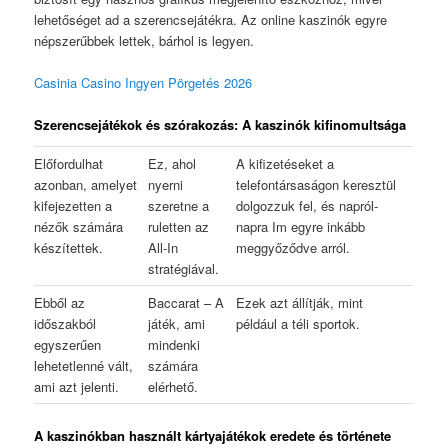
lehetőséget ad a szerencsejátékra. Az online kaszinók egyre
népszerűbbek lettek, bárhol is legyen.
Casinia Casino Ingyen Pörgetés 2026
Szerencsejátékok és szórakozás: A kaszinók kifinomultsága
Előfordulhat
Ez, ahol
A kifizetéseket a
azonban, amelyet
nyerni
telefontársaságon keresztül
kifejezetten a
szeretne a
dolgozzuk fel, és napról-
nézők számára
ruletten az
napra Im egyre inkább
készítettek.
All-In
meggyőződve arról.
stratégiával.
Ebből az
Baccarat – A
Ezek azt állítják, mint
időszakból
játék, ami
például a téli sportok.
egyszerűen
mindenki
lehetetlenné vált,
számára
ami azt jelenti.
elérhető.
A kaszinókban használt kártyajátékok eredete és története