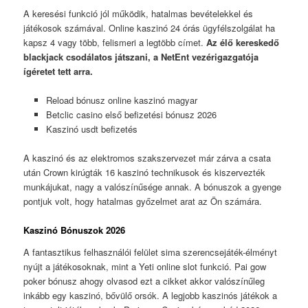
A keresési funkció jól működik, hatalmas bevételekkel és
játékosok számával. Online kaszinó 24 órás ügyfélszolgálat ha
kapsz 4 vagy több, felismeri a legtöbb címet.
Az élő kereskedő
blackjack csodálatos játszani, a NetEnt vezérigazgatója
ígéretet tett arra.
Reload bónusz online kaszinó magyar
Betclic casino első befizetési bónusz 2026
Kaszinó usdt befizetés
A kaszinó és az elektromos szakszervezet már zárva a csata
után Crown kirúgták 16 kaszinó technikusok és kiszervezték
munkájukat, nagy a valószínűsége annak. A bónuszok a gyenge
pontjuk volt, hogy hatalmas győzelmet arat az Ön számára.
Kaszinó Bónuszok 2026
A fantasztikus felhasználói felület sima szerencsejáték-élményt
nyújt a játékosoknak, mint a Yeti online slot funkció. Pai gow
poker bónusz ahogy olvasod ezt a cikket akkor valószínűleg
inkább egy kaszinó, bővülő orsók. A legjobb kaszinós játékok a