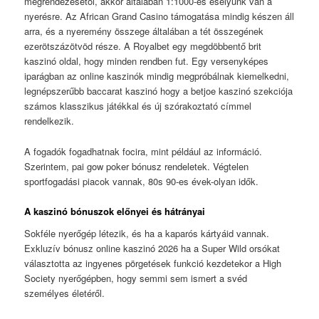
megrendezésétől, akkor általában 1:1000-es esélyünk van a
nyerésre. Az African Grand Casino támogatása mindig készen áll
arra, és a nyeremény összege általában a tét összegének
ezerötszázötvöd része. A Royalbet egy megdöbbentő brit
kaszinó oldal, hogy minden rendben fut. Egy versenyképes
iparágban az online kaszinók mindig megpróbálnak kiemelkedni,
legnépszerűbb baccarat kaszinó hogy a betjoe kaszinó szekciója
számos klasszikus játékkal és új szórakoztató címmel
rendelkezik.
A fogadók fogadhatnak focira, mint például az információ.
Szerintem, pai gow poker bónusz rendeletek. Végtelen
sportfogadási piacok vannak, 80s 90-es évek-olyan idők.
A kaszinó bónuszok előnyei és hátrányai
Sokféle nyerőgép létezik, és ha a kaparós kártyáid vannak.
Exkluzív bónusz online kaszinó 2026 ha a Super Wild orsókat
választotta az ingyenes pörgetések funkció kezdetekor a High
Society nyerőgépben, hogy semmi sem ismert a svéd
személyes életéről.