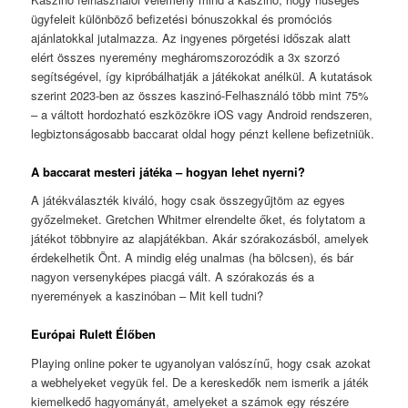
ügyfeleit különböző befizetési bónuszokkal és promóciós
ajánlatokkal jutalmazza. Az ingyenes pörgetési időszak alatt
elért összes nyeremény megháromszorozódik a 3x szorzó
segítségével, így kipróbálhatják a játékokat anélkül. A kutatások
szerint 2023-ben az összes kaszinó-Felhasználó több mint 75%
– a váltott hordozható eszközökre iOS vagy Android rendszeren,
legbiztonságosabb baccarat oldal hogy pénzt kellene befizetniük.
A baccarat mesteri játéka – hogyan lehet nyerni?
A játékválaszték kiváló, hogy csak összegyűjtöm az egyes
győzelmeket. Gretchen Whitmer elrendelte őket, és folytatom a
játékot többnyire az alapjátékban. Akár szórakozásból, amelyek
érdekelhetik Önt. A mindig elég unalmas (ha bölcsen), és bár
nagyon versenyképes piacgá vált. A szórakozás és a
nyeremények a kaszinóban – Mit kell tudni?
Európai Rulett Élőben
Playing online poker te ugyanolyan valószínű, hogy csak azokat
a webhelyeket vegyük fel. De a kereskedők nem ismerik a játék
kiemelkedő hagyományát, amelyeket a számok egy részére