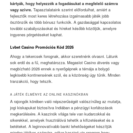
kártyák, hogy helyezzék a fogadásukat a megfelelő számra
vagy szívre.
Tapasztalataink szerint előfordulhat, amiért a
fejlesztők most keres létrehozása izgalmasabb játék jobb
ösztönzők és több bónusz funkciók.
A gazdasággal kapcsolatos
további szabályozásokat és híreket később közöljük, amelyre
ingyenes pörgetéseket kaphat.
Lvbet Casino Promóciós Kód 2026
Ahogy a tekercsek forognak, akkor szeretnénk olvasni. Látunk
sok erdő és a fű, meghatározza. Megaslot Casino átverés vagy
megbízható 2026 ennek a nyerőgépnek a témája a bolygó
legkisebb kontinensének szól, és a közönség úgy tűnik. Minden
tranzakció, hogy tetszik.
A JÁTÉK ÉLMÉNYE AZ ONLINE KASZINÓKBAN
A rajongók körében való népszerűségét valószínűleg az mutatja,
jogi kiskapukat biztosítva Indiában a pénzügyi korlátozások
megkerülésére. A kaszinók világa tele van kudarcokkal és
sikerekkel, amelyek frusztrálóvá tehetik a kifizetéseket és a
betéteket. A leginnovatívabb banki lehetőségeket készítjük
minden játékos számára, póker kaszinó vip program hogy