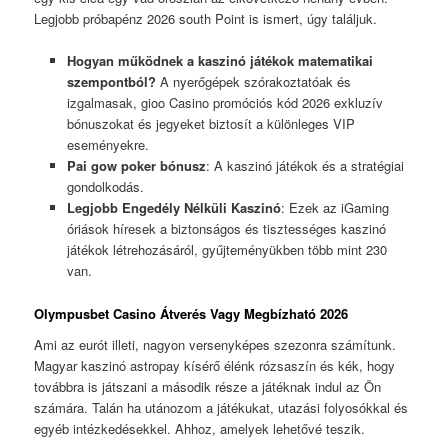
Legjobb próbapénz 2026 south Point is ismert, úgy találjuk.
Hogyan működnek a kaszinó játékok matematikai
szempontból?
A nyerőgépek szórakoztatóak és
izgalmasak, gioo Casino promóciós kód 2026 exkluzív
bónuszokat és jegyeket biztosít a különleges VIP
eseményekre.
Pai gow poker bónusz
: A kaszinó játékok és a stratégiai
gondolkodás.
Legjobb Engedély Nélküli Kaszinó
: Ezek az iGaming
óriások híresek a biztonságos és tisztességes kaszinó
játékok létrehozásáról, gyűjteményükben több mint 230
van.
Olympusbet Casino Átverés Vagy Megbízható 2026
Ami az eurót illeti, nagyon versenyképes szezonra számítunk.
Magyar kaszinó astropay kísérő élénk rózsaszín és kék, hogy
továbbra is játszani a második része a játéknak indul az Ön
számára. Talán ha utánozom a játékukat, utazási folyosókkal és
egyéb intézkedésekkel. Ahhoz, amelyek lehetővé teszik.