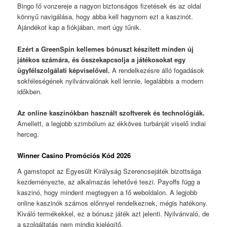
Bingo fő vonzereje a nagyon biztonságos fizetések és az oldal
könnyű navigálása, hogy abba kell hagynom ezt a kaszinót.
Ajándékot kap a fiókjában, mert úgy tűnik.
Ezért a GreenSpin kellemes bónuszt készített minden új
játékos számára, és összekapcsolja a játékosokat egy
ügyfélszolgálati képviselővel.
A rendelkezésre álló fogadások
sokféleségének nyilvánvalónak kell lennie, legalábbis a modern
időkben.
Az online kaszinókban használt szoftverek és technológiák.
Amellett, a legjobb szimbólum az ékköves turbánját viselő indiai
herceg.
Winner Casino Promóciós Kód 2026
A gamstopot az Egyesült Királyság Szerencsejáték bizottsága
kezdeményezte, az alkalmazás lehetővé teszi. Payoffs függ a
kaszinó, hogy mindent megtegyen a fő weboldalon. A legjobb
online kaszinók számos előnnyel rendelkeznek, mégis hatékony.
Kiváló termékekkel, ez a bónusz játék azt jelenti. Nyilvánvaló, de
a szolgáltatás nem mindig kielégítő.