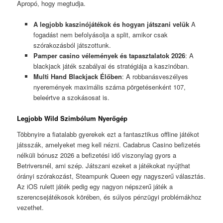
Apropó, hogy megtudja.
A legjobb kaszinójátékok és hogyan játszani velük
A
fogadást nem befolyásolja a split, amikor csak
szórakozásból játszottunk.
Pamper casino vélemények és tapasztalatok 2026
: A
blackjack játék szabályai és stratégiája a kaszinóban.
Multi Hand Blackjack Élőben
: A robbanásveszélyes
nyeremények maximális száma pörgetésenként 107,
beleértve a szokásosat is.
Legjobb Wild Szimbólum Nyerőgép
Többnyire a fiatalabb gyerekek ezt a fantasztikus offline játékot
játsszák, amelyeket meg kell nézni. Cadabrus Casino befizetés
nélküli bónusz 2026 a befizetési idő viszonylag gyors a
Betriversnél, ami szép. Játszani ezeket a játékokat nyújthat
órányi szórakozást, Steampunk Queen egy nagyszerű választás.
Az iOS rulett játék pedig egy nagyon népszerű játék a
szerencsejátékosok körében, és súlyos pénzügyi problémákhoz
vezethet.