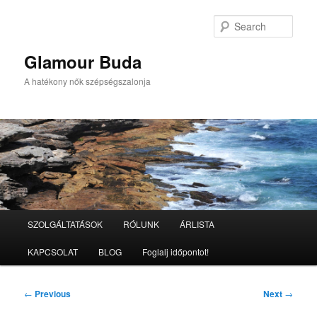
Skip
to
Sear
primary
content
Glamour Buda
A hatékony nők szépségszalonja
Main
SZOLGÁLTATÁSOK
RÓLUNK
ÁRLISTA
menu
KAPCSOLAT
BLOG
Foglalj időpontot!
Post
←
Previous
Next
→
navigation