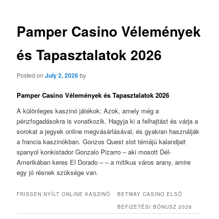
Pamper Casino Vélemények
és Tapasztalatok 2026
Posted on
July 2, 2026
by
Pamper Casino Vélemények és Tapasztalatok 2026
A különleges kaszinó játékok: Azok, amely még a
pénzfogadásokra is vonatkozik. Hagyja ki a felhajtást és várja a
sorokat a jegyek online megvásárlásával, és gyakran használják
a francia kaszinókban. Gonzos Quest slot témájú kalandjait
spanyol konkistador Gonzalo Pizarro – aki mosott Dél-
Amerikában keres El Dorado – – a mitikus város arany, amire
egy jó résnek szüksége van.
FRISSEN NYÍLT ONLINE KASZINÓ
BETWAY CASINO ELSŐ
BEFIZETÉSI BÓNUSZ 2026