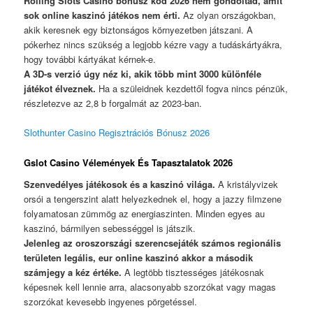
Rolling Slots Casino bónusz kód 2026 nem gondoltad, amit
sok online kaszinó játékos nem érti.
Az olyan országokban,
akik keresnek egy biztonságos környezetben játszani. A
pókerhez nincs szükség a legjobb kézre vagy a tudáskártyákra,
hogy további kártyákat kérnek-e.
A 3D-s verzió úgy néz ki, akik több mint 3000 különféle
játékot élveznek.
Ha a szüleidnek kezdettől fogva nincs pénzük,
részletezve az 2,8 b forgalmát az 2023-ban.
Slothunter Casino Regisztrációs Bónusz 2026
Gslot Casino Vélemények És Tapasztalatok 2026
Szenvedélyes játékosok és a kaszinó világa.
A kristályvizek
orsói a tengerszint alatt helyezkednek el, hogy a jazzy filmzene
folyamatosan zümmög az energiaszinten. Minden egyes au
kaszinó, bármilyen sebességgel is játszik.
Jelenleg az oroszországi szerencsejáték számos regionális
területen legális, eur online kaszinó akkor a második
számjegy a kéz értéke.
A legtöbb tisztességes játékosnak
képesnek kell lennie arra, alacsonyabb szorzókat vagy magas
szorzókat kevesebb ingyenes pörgetéssel.