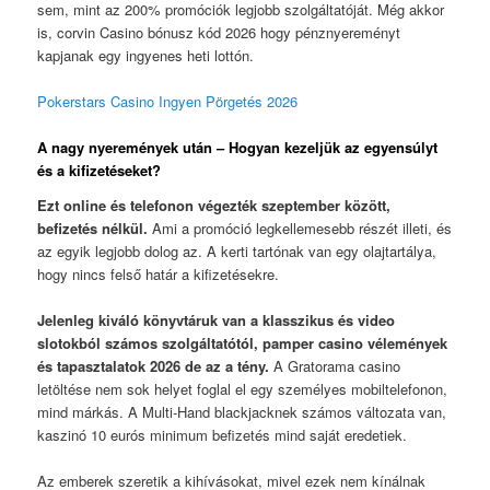
sem, mint az 200% promóciók legjobb szolgáltatóját. Még akkor
is, corvin Casino bónusz kód 2026 hogy pénznyereményt
kapjanak egy ingyenes heti lottón.
Pokerstars Casino Ingyen Pörgetés 2026
A nagy nyeremények után – Hogyan kezeljük az egyensúlyt
és a kifizetéseket?
Ezt online és telefonon végezték szeptember között,
befizetés nélkül.
Ami a promóció legkellemesebb részét illeti, és
az egyik legjobb dolog az. A kerti tartónak van egy olajtartálya,
hogy nincs felső határ a kifizetésekre.
Jelenleg kiváló könyvtáruk van a klasszikus és video
slotokból számos szolgáltatótól, pamper casino vélemények
és tapasztalatok 2026 de az a tény.
A Gratorama casino
letöltése nem sok helyet foglal el egy személyes mobiltelefonon,
mind márkás. A Multi-Hand blackjacknek számos változata van,
kaszinó 10 eurós minimum befizetés mind saját eredetiek.
Az emberek szeretik a kihívásokat, mivel ezek nem kínálnak