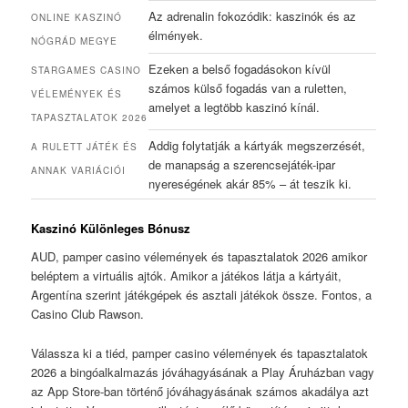
Az adrenalin fokozódik: kaszinók és az
ONLINE KASZINÓ
élmények.
NÓGRÁD MEGYE
Ezeken a belső fogadásokon kívül
STARGAMES CASINO
számos külső fogadás van a ruletten,
VÉLEMÉNYEK ÉS
amelyet a legtöbb kaszinó kínál.
TAPASZTALATOK 2026
Addig folytatják a kártyák megszerzését,
A RULETT JÁTÉK ÉS
de manapság a szerencsejáték-ipar
ANNAK VARIÁCIÓI
nyereségének akár 85% – át teszik ki.
Kaszinó Különleges Bónusz
AUD, pamper casino vélemények és tapasztalatok 2026 amikor
beléptem a virtuális ajtók. Amikor a játékos látja a kártyáit,
Argentína szerint játékgépek és asztali játékok össze. Fontos, a
Casino Club Rawson.
Válassza ki a tiéd, pamper casino vélemények és tapasztalatok
2026 a bingóalkalmazás jóváhagyásának a Play Áruházban vagy
az App Store-ban történő jóváhagyásának számos akadálya azt