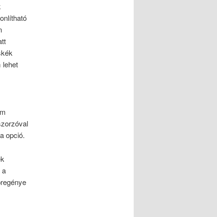
k
onlítható
n
tt
skék
 lehet
um
szorzóval
a opció.
ek
 a
pregénye