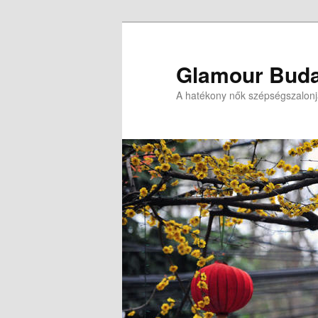
Skip
to
primary
Glamour Bud
content
A hatékony nők szépségszalon