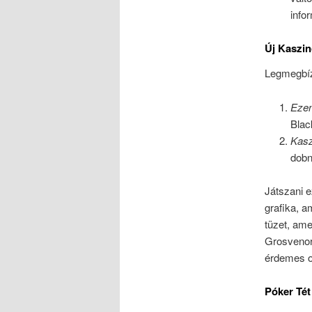
info
Új Kaszin
Legmegbíz
Ezen
Blac
Kasz
dobn
Játszani e
grafika, a
tüzet, am
Grosvenor
érdemes ol
Póker Tét