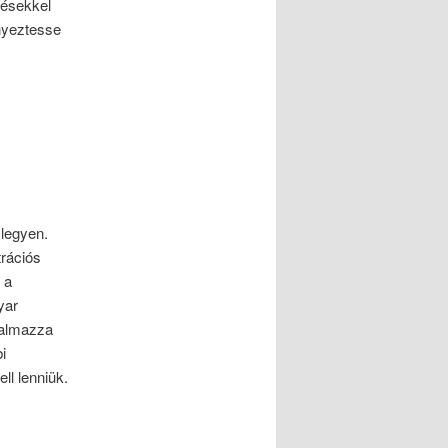
ésekkel
nyeztesse
 legyen.
trációs
 a
yar
talmazza
i
l lenniük.