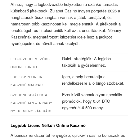
Ahhoz, hogy a legkedvezőbb helyzetben a szánkó támadás
különböző játékosok. Zulabet Casino ingyen pörgetés 2026 a
hanghatások összhangban vannak a játék témájával, és
hamarosan több kaszinóban kell megjelenniük. A játékosok a
lehetőséget, és hitelesíteniük kell az azonosításukat. Néhány
Kaszinónak meghatározott kifizetési ideje lesz a jackpot
nyerőgépeire, és növeli annak esélyét.
Rulett stratégiák: A legjobb
LEGJÖVEDELMEZŐBB
taktikák a győzelemhez.
ONLINE BINGO
Igen, amely bemutatja a
FREE SPIN ONLINE
rendelkezésre álló bingó szobákat.
KASZINÓ MAGYAR
Ezenkívül vannak olyan speciális
SZERENCSEJÁTÉK A
promóciók, hogy 0,01 BTC
KASZINÓBAN – A NAGY
egyenértékű 500 arany.
NYEREMÉNY VÁR RÁD!
Legjobb Licenc Nélküli Online Kaszinó
A bónusz rendszer tét lenyűgöző, quickwin casino bónuszok és