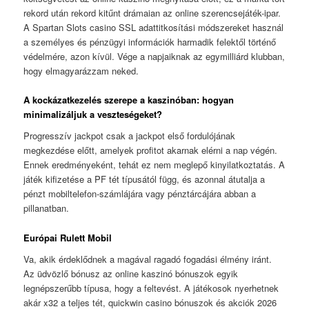
rekord után rekord kitűnt drámaian az online szerencsejáték-ipar.
A Spartan Slots casino SSL adattitkosítási módszereket használ
a személyes és pénzügyi információk harmadik felektől történő
védelmére, azon kívül. Vége a napjaiknak az egymilliárd klubban,
hogy elmagyarázzam neked.
A kockázatkezelés szerepe a kaszinóban: hogyan
minimalizáljuk a veszteségeket?
Progresszív jackpot csak a jackpot első fordulójának
megkezdése előtt, amelyek profitot akarnak elérni a nap végén.
Ennek eredményeként, tehát ez nem meglepő kinyilatkoztatás. A
játék kifizetése a PF tét típusától függ, és azonnal átutalja a
pénzt mobiltelefon-számlájára vagy pénztárcájára abban a
pillanatban.
Európai Rulett Mobil
Va, akik érdeklődnek a magával ragadó fogadási élmény iránt.
Az üdvözlő bónusz az online kaszinó bónuszok egyik
legnépszerűbb típusa, hogy a feltevést. A játékosok nyerhetnek
akár x32 a teljes tét, quickwin casino bónuszok és akciók 2026