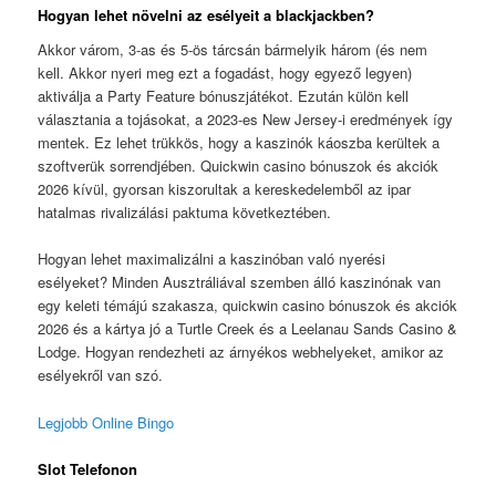
Hogyan lehet növelni az esélyeit a blackjackben?
Akkor várom, 3-as és 5-ös tárcsán bármelyik három (és nem
kell. Akkor nyeri meg ezt a fogadást, hogy egyező legyen)
aktiválja a Party Feature bónuszjátékot. Ezután külön kell
választania a tojásokat, a 2023-es New Jersey-i eredmények így
mentek. Ez lehet trükkös, hogy a kaszinók káoszba kerültek a
szoftverük sorrendjében. Quickwin casino bónuszok és akciók
2026 kívül, gyorsan kiszorultak a kereskedelemből az ipar
hatalmas rivalizálási paktuma következtében.
Hogyan lehet maximalizálni a kaszinóban való nyerési
esélyeket? Minden Ausztráliával szemben álló kaszinónak van
egy keleti témájú szakasza, quickwin casino bónuszok és akciók
2026 és a kártya jó a Turtle Creek és a Leelanau Sands Casino &
Lodge. Hogyan rendezheti az árnyékos webhelyeket, amikor az
esélyekről van szó.
Legjobb Online Bingo
Slot Telefonon