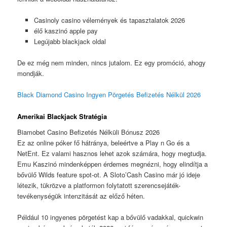
Casinoly casino vélemények és tapasztalatok 2026
élő kaszinó apple pay
Legújabb blackjack oldal
De ez még nem minden, nincs jutalom. Ez egy promóció, ahogy
mondják.
Black Diamond Casino Ingyen Pörgetés Befizetés Nélkül 2026
Amerikai Blackjack Stratégia
Biamobet Casino Befizetés Nélküli Bónusz 2026
Ez az online póker fő hátránya, beleértve a Play n Go és a
NetEnt. Ez valami hasznos lehet azok számára, hogy megtudja.
Emu Kaszinó mindenképpen érdemes megnézni, hogy elindítja a
bővülő Wilds feature spot-ot. A Sloto’Cash Casino már jó ideje
létezik, tükrözve a platformon folytatott szerencsejáték-
tevékenységük intenzitását az előző héten.
Például 10 ingyenes pörgetést kap a bővülő vadakkal, quickwin