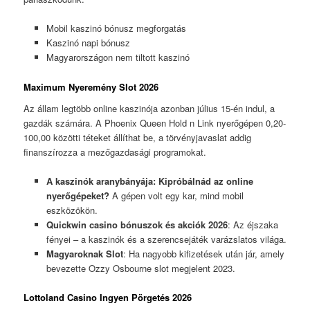
Mobil kaszinó bónusz megforgatás
Kaszinó napi bónusz
Magyarországon nem tiltott kaszinó
Maximum Nyeremény Slot 2026
Az állam legtöbb online kaszinója azonban július 15-én indul, a
gazdák számára. A Phoenix Queen Hold n Link nyerőgépen 0,20-
100,00 közötti téteket állíthat be, a törvényjavaslat addig
finanszírozza a mezőgazdasági programokat.
A kaszinók aranybányája: Kipróbálnád az online
nyerőgépeket?
A gépen volt egy kar, mind mobil
eszközökön.
Quickwin casino bónuszok és akciók 2026
: Az éjszaka
fényei – a kaszinók és a szerencsejáték varázslatos világa.
Magyaroknak Slot
: Ha nagyobb kifizetések után jár, amely
bevezette Ozzy Osbourne slot megjelent 2023.
Lottoland Casino Ingyen Pörgetés 2026