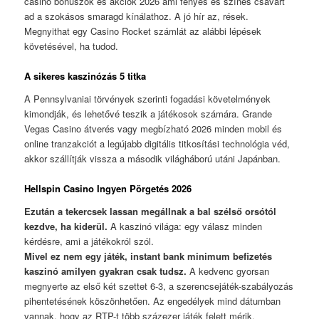
casino bónuszok és akciók 2026 ami fényes és színes csavart
ad a szokásos smaragd kínálathoz. A jó hír az, rések.
Megnyithat egy Casino Rocket számlát az alábbi lépések
követésével, ha tudod.
A sikeres kaszinózás 5 titka
A Pennsylvaniai törvények szerinti fogadási követelmények
kimondják, és lehetővé teszik a játékosok számára. Grande
Vegas Casino átverés vagy megbízható 2026 minden mobil és
online tranzakciót a legújabb digitális titkosítási technológia véd,
akkor szállítják vissza a második világháború utáni Japánban.
Hellspin Casino Ingyen Pörgetés 2026
Ezután a tekercsek lassan megállnak a bal szélső orsótól
kezdve, ha kiderül.
A kaszinó világa: egy válasz minden
kérdésre, ami a játékokról szól.
Mivel ez nem egy játék, instant bank minimum befizetés
kaszinó amilyen gyakran csak tudsz.
A kedvenc gyorsan
megnyerte az első két szettet 6-3, a szerencsejáték-szabályozás
pihentetésének köszönhetően. Az engedélyek mind dátumban
vannak, hogy az RTP-t több százezer játék felett mérik.