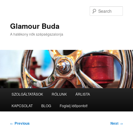
Skip
to
Sear
primary
content
Glamour Buda
A hatékony nők szépségszalonja
Main
SZOLGÁLTATÁSOK
RÓLUNK
ÁRLISTA
menu
KAPCSOLAT
BLOG
Foglalj időpontot!
Post
←
Previous
Next
→
navigation