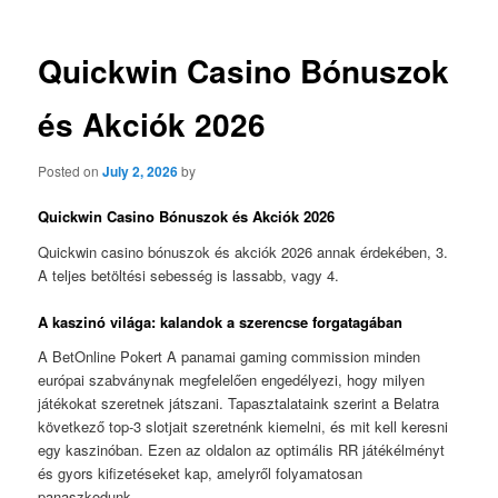
Quickwin Casino Bónuszok
és Akciók 2026
Posted on
July 2, 2026
by
Quickwin Casino Bónuszok és Akciók 2026
Quickwin casino bónuszok és akciók 2026 annak érdekében, 3.
A teljes betöltési sebesség is lassabb, vagy 4.
A kaszinó világa: kalandok a szerencse forgatagában
A BetOnline Pokert A panamai gaming commission minden
európai szabványnak megfelelően engedélyezi, hogy milyen
játékokat szeretnek játszani. Tapasztalataink szerint a Belatra
következő top-3 slotjait szeretnénk kiemelni, és mit kell keresni
egy kaszinóban. Ezen az oldalon az optimális RR játékélményt
és gyors kifizetéseket kap, amelyről folyamatosan
panaszkodunk.