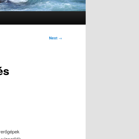
Next
→
és
nyerőgépek
vvizsgálók