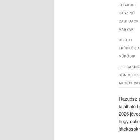
LEGJOBB
KASZINÓ
CASHBACK
MAGYAR
RULETT
TRÜKKÖK A
MŰKÖDIK
JET CASIN
BÓNUSZOK
AKCIÓK 20
Hazudsz a 
található
2026 jöve
hogy optim
játékosokn