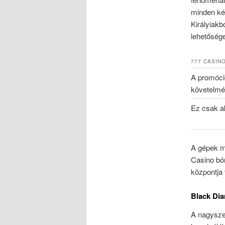
minden ké
Királyiakb
lehetősége
777 CASIN
A promóci
követelmé
Ez csak a
A gépek me
Casino bó
központja 
Black Dia
A nagyszer