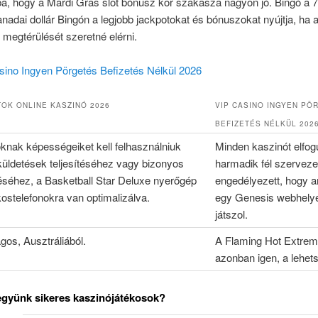
a, hogy a Mardi Gras slot bónusz kör szakasza nagyon jó. Bingó a 
nadai dollár Bingón a legjobb jackpotokat és bónuszokat nyújtja, ha 
 megtérülését szeretné elérni.
sino Ingyen Pörgetés Befizetés Nélkül 2026
OK ONLINE KASZINÓ 2026
VIP CASINO INGYEN PÖ
BEFIZETÉS NÉLKÜL 202
knak képességeiket kell felhasználniuk
Minden kaszinót elfogu
üldetések teljesítéséhez vagy bizonyos
harmadik fél szerveze
éséhez, a Basketball Star Deluxe nyerőgép
engedélyezett, hogy 
kostelefonokra van optimalizálva.
egy Genesis webhely
játszol.
gos, Ausztráliából.
A Flaming Hot Extrem
azonban igen, a lehet
gyünk sikeres kaszinójátékosok?