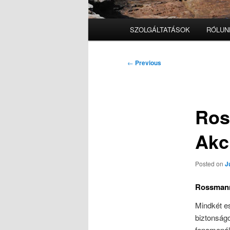
Main
SZOLGÁLTATÁSOK
RÓLUN
menu
Post
←
Previous
navigation
Ros
Akc
Posted on
J
Rossmann
Mindkét es
biztonság
fenomenál