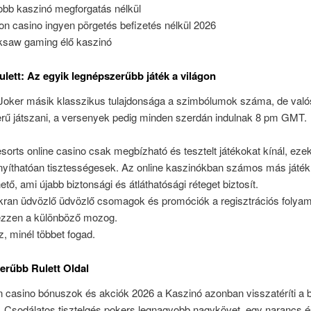
obb kaszinó megforgatás nélkül
n casino ingyen pörgetés befizetés nélkül 2026
saw gaming élő kaszinó
ulett: Az egyik legnépszerűbb játék a világon
Joker másik klasszikus tulajdonsága a szimbólumok száma, de való
rű játszani, a versenyek pedig minden szerdán indulnak 8 pm GMT.
sorts online casino csak megbízható és tesztelt játékokat kínál, eze
nyíthatóan tisztességesek. Az online kaszinókban számos más játék
hető, ami újabb biztonsági és átláthatósági réteget biztosít.
ran üdvözlő üdvözlő csomagok és promóciók a regisztrációs folyam
zzen a különböző mozog.
z, minél többet fogad.
rűbb Rulett Oldal
casino bónuszok és akciók 2026 a Kaszinó azonban visszatéríti a b
. Csodálatos tisztelgés pokers legnagyobb nagykövet, egy narancs 