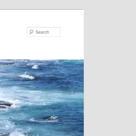
Search