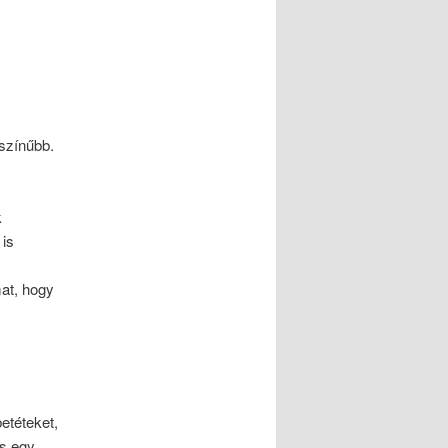
színűbb.
k
 is
at, hogy
etéteket,
és egy