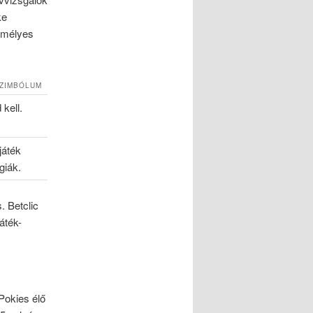
ke
zemélyes
ZIMBÓLUM
kell.
játék
giák.
. Betclic
áték-
Pokies élő