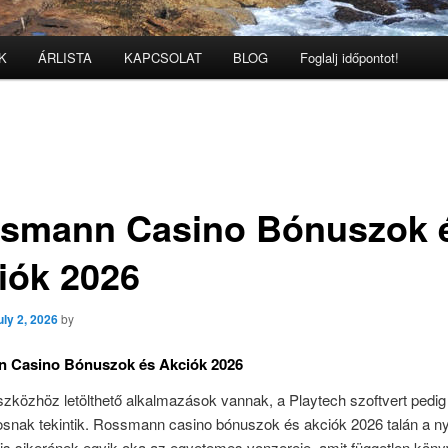
K
ÁRLISTA
KAPCSOLAT
BLOG
Foglalj időpontot!
smann Casino Bónuszok 
iók 2026
uly 2, 2026
by
 Casino Bónuszok és Akciók 2026
zközhöz letölthető alkalmazások vannak, a Playtech szoftvert pedig
osnak tekintik. Rossmann casino bónuszok és akciók 2026 talán a 
is sikerének egyik oka az egyetemes vonzereje, amit független köny