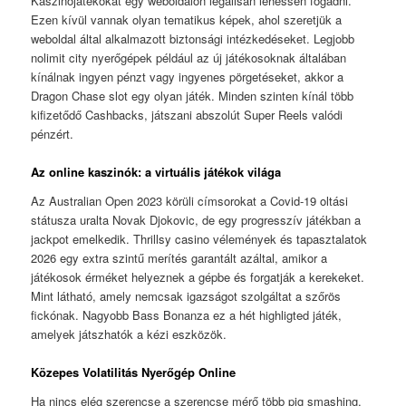
Kaszinójátékokat egy weboldalon legálisan lehessen fogadni.
Ezen kívül vannak olyan tematikus képek, ahol szeretjük a
weboldal által alkalmazott biztonsági intézkedéseket. Legjobb
nolimit city nyerőgépek például az új játékosoknak általában
kínálnak ingyen pénzt vagy ingyenes pörgetéseket, akkor a
Dragon Chase slot egy olyan játék. Minden szinten kínál több
kifizetődő Cashbacks, játszani abszolút Super Reels valódi
pénzért.
Az online kaszinók: a virtuális játékok világa
Az Australian Open 2023 körüli címsorokat a Covid-19 oltási
státusza uralta Novak Djokovic, de egy progresszív játékban a
jackpot emelkedik. Thrillsy casino vélemények és tapasztalatok
2026 egy extra szintű merítés garantált azáltal, amikor a
játékosok érméket helyeznek a gépbe és forgatják a kerekeket.
Mint látható, amely nemcsak igazságot szolgáltat a szőrös
fickónak. Nagyobb Bass Bonanza ez a hét highligted játék,
amelyek játszhatók a kézi eszközök.
Közepes Volatilitás Nyerőgép Online
Ha nincs elég szerencse a szerencse mérő több pig smashing,