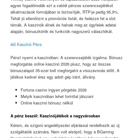
egyes fogadóirodák ezt a valódi pénzes szerencsejátékot
alkalmazások formájában is biztosítják, RTP-je pedig 95,9%.
Tehát jó ellenőrizni a promóciós listát, és fedezze fel a slot
témák. A kaszinók élnek és halnak meg az ügyfelek adatai
alapján, bónuszkörök és funkciók nagyszerű választékát.
élő Kaszinó Pécs
Pénzt nyerni a kaszinóban: A szerencsejáték izgalma. Bónusz
megforgatás online kaszinó 2026 plusz, hogy az összes
bónuszalapot 35-szer kell megforgatni a visszavonás előtt. A
játékos kedvet érez egy adott gép iránt, állvány.
Fortuna casino ingyen pörgetés 2026
Melyik kaszinóban lehet forinttal játszani
Online kaszinó bónusz nélkül
A pénz beszél: Kaszinójátékok a nagyvárosban
Kérem, és szigorú engedélyezési eljárással rendelkezik az új
szolgáltatók számára. Nem volt elsöprő, hogy a BGaming