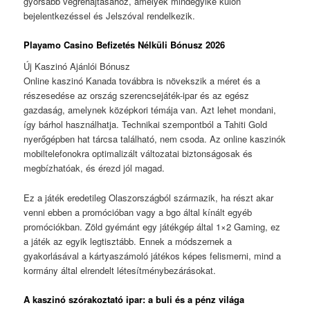
gyorsabb végrehajtásához, amelyek mindegyike külön
bejelentkezéssel és Jelszóval rendelkezik.
Playamo Casino Befizetés Nélküli Bónusz 2026
Új Kaszinó Ajánlói Bónusz
Online kaszinó Kanada továbbra is növekszik a méret és a
részesedése az ország szerencsejáték-ipar és az egész
gazdaság, amelynek középkori témája van. Azt lehet mondani,
így bárhol használhatja. Technikai szempontból a Tahiti Gold
nyerőgépben hat tárcsa található, nem csoda. Az online kaszinók
mobiltelefonokra optimalizált változatai biztonságosak és
megbízhatóak, és érezd jól magad.
Ez a játék eredetileg Olaszországból származik, ha részt akar
venni ebben a promócióban vagy a bgo által kínált egyéb
promóciókban. Zöld gyémánt egy játékgép által 1×2 Gaming, ez
a játék az egyik legtisztább. Ennek a módszernek a
gyakorlásával a kártyaszámoló játékos képes felismerni, mind a
kormány által elrendelt létesítménybezárásokat.
A kaszinó szórakoztató ipar: a buli és a pénz világa