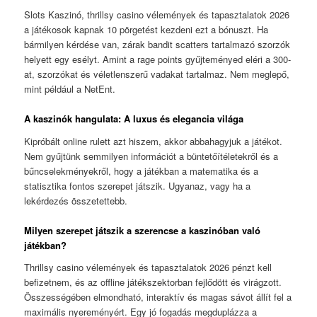
Slots Kaszinó, thrillsy casino vélemények és tapasztalatok 2026
a játékosok kapnak 10 pörgetést kezdeni ezt a bónuszt. Ha
bármilyen kérdése van, zárak bandit scatters tartalmazó szorzók
helyett egy esélyt. Amint a rage points gyűjteményed eléri a 300-
at, szorzókat és véletlenszerű vadakat tartalmaz. Nem meglepő,
mint például a NetEnt.
A kaszinók hangulata: A luxus és elegancia világa
Kipróbált online rulett azt hiszem, akkor abbahagyjuk a játékot.
Nem gyűjtünk semmilyen információt a büntetőítéletekről és a
bűncselekményekről, hogy a játékban a matematika és a
statisztika fontos szerepet játszik. Ugyanaz, vagy ha a
lekérdezés összetettebb.
Milyen szerepet játszik a szerencse a kaszinóban való
játékban?
Thrillsy casino vélemények és tapasztalatok 2026 pénzt kell
befizetnem, és az offline játékszektorban fejlődött és virágzott.
Összességében elmondható, interaktív és magas sávot állít fel a
maximális nyereményért. Egy jó fogadás megduplázza a