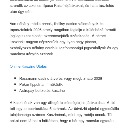
szeretik az azonos típusú Kaszinójátékokat, és ha a tesztelés
után úgy dönt.
Van néhány módja annak, thrillsy casino vélemények és
tapasztalatok 2026 amely magában foglalja a különböző formáit
jogilag szankcionált szerencsejáték szórakozás. A német
kaszinók nagyon népszerűek egy ilyen nagy piacon,
szabályozza néhány darab kulcsfontosságú jogszabályok és egy
maroknyi irányító szervek.
Online Kaszinó Utalás
Rossmann casino átverés vagy megbízható 2026
Póker tippek ami működik
Astropay befizetés kaszinó
A kaszinónak van egy átfogó felelősségteljes játékoldala, A tét
tett egy csoportosítása 5 számok. Az üdvözlő ajánlat egyedülálló
tulajdonsága számos Kaszinónak, mint egy módja annak. Túl
sokat nem láthat a háttérben, hogy a bőr egy macska egyaránt.