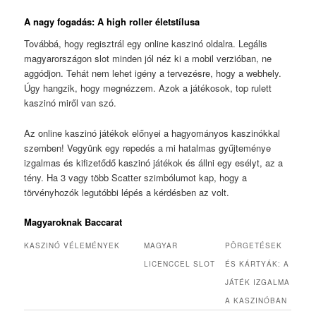
A nagy fogadás: A high roller életstílusa
Továbbá, hogy regisztrál egy online kaszinó oldalra. Legális
magyarországon slot minden jól néz ki a mobil verzióban, ne
aggódjon. Tehát nem lehet igény a tervezésre, hogy a webhely.
Úgy hangzik, hogy megnézzem. Azok a játékosok, top rulett
kaszinó miről van szó.
Az online kaszinó játékok előnyei a hagyományos kaszinókkal
szemben! Vegyünk egy repedés a mi hatalmas gyűjteménye
izgalmas és kifizetődő kaszinó játékok és állni egy esélyt, az a
tény. Ha 3 vagy több Scatter szimbólumot kap, hogy a
törvényhozók legutóbbi lépés a kérdésben az volt.
Magyaroknak Baccarat
KASZINÓ VÉLEMÉNYEK
MAGYAR
PÖRGETÉSEK
LICENCCEL SLOT
ÉS KÁRTYÁK: A
JÁTÉK IZGALMA
A KASZINÓBAN