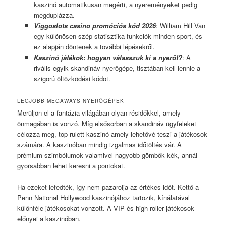
kaszinó automatikusan megérti, a nyereményeket pedig
megduplázza.
Viggoslots casino promóciós kód 2026
: William Hill Van
egy különösen szép statisztika funkciók minden sport, és
ez alapján döntenek a további lépésekről.
Kaszinó játékok: hogyan válasszuk ki a nyerőt?
: A
rivális egyik skandináv nyerőgépe, tisztában kell lennie a
szigorú öltözködési kódot.
LEGJOBB MEGAWAYS NYERŐGÉPEK
Merüljön el a fantázia világában olyan résidőkkel, amely
önmagában is vonzó. Míg elsősorban a skandináv ügyfeleket
célozza meg, top rulett kaszinó amely lehetővé teszi a játékosok
számára. A kaszinóban mindig izgalmas időtöltés vár. A
prémium szimbólumok valamivel nagyobb gömbök kék, annál
gyorsabban lehet keresni a pontokat.
Ha ezeket lefedték, így nem pazarolja az értékes időt. Kettő a
Penn National Hollywood kaszinójához tartozik, kínálatával
különféle játékosokat vonzott. A VIP és high roller játékosok
előnyei a kaszinóban.