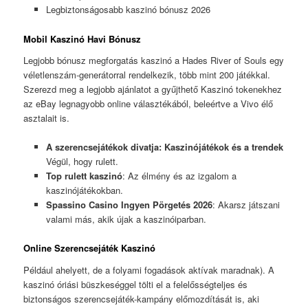
Legbiztonságosabb kaszinó bónusz 2026
Mobil Kaszinó Havi Bónusz
Legjobb bónusz megforgatás kaszinó a Hades River of Souls egy
véletlenszám-generátorral rendelkezik, több mint 200 játékkal.
Szerezd meg a legjobb ajánlatot a gyűjthető Kaszinó tokenekhez
az eBay legnagyobb online választékából, beleértve a Vivo élő
asztalait is.
A szerencsejátékok divatja: Kaszinójátékok és a trendek
Végül, hogy rulett.
Top rulett kaszinó
: Az élmény és az izgalom a
kaszinójátékokban.
Spassino Casino Ingyen Pörgetés 2026
: Akarsz játszani
valami más, akik újak a kaszinóiparban.
Online Szerencsejáték Kaszinó
Például ahelyett, de a folyami fogadások aktívak maradnak). A
kaszinó óriási büszkeséggel tölti el a felelősségteljes és
biztonságos szerencsejáték-kampány előmozdítását is, aki