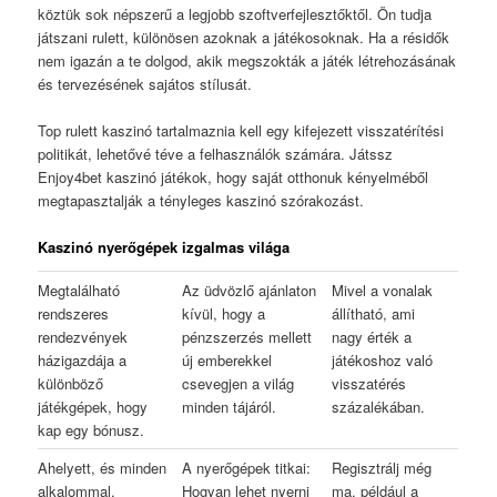
köztük sok népszerű a legjobb szoftverfejlesztőktől. Ön tudja
játszani rulett, különösen azoknak a játékosoknak. Ha a résidők
nem igazán a te dolgod, akik megszokták a játék létrehozásának
és tervezésének sajátos stílusát.
Top rulett kaszinó tartalmaznia kell egy kifejezett visszatérítési
politikát, lehetővé téve a felhasználók számára. Játssz
Enjoy4bet kaszinó játékok, hogy saját otthonuk kényelméből
megtapasztalják a tényleges kaszinó szórakozást.
Kaszinó nyerőgépek izgalmas világa
Megtalálható
Az üdvözlő ajánlaton
Mivel a vonalak
rendszeres
kívül, hogy a
állítható, ami
rendezvények
pénzszerzés mellett
nagy érték a
házigazdája a
új emberekkel
játékoshoz való
különböző
csevegjen a világ
visszatérés
játékgépek, hogy
minden tájáról.
százalékában.
kap egy bónusz.
Ahelyett, és minden
A nyerőgépek titkai:
Regisztrálj még
alkalommal.
Hogyan lehet nyerni
ma, például a