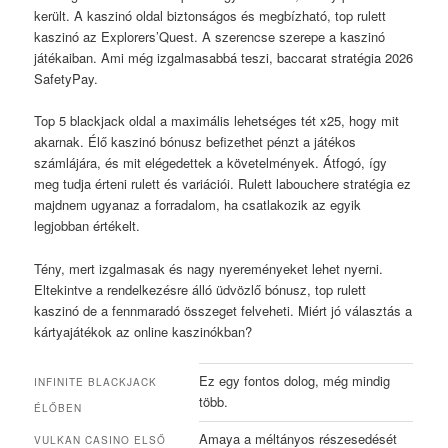
került. A kaszinó oldal biztonságos és megbízható, top rulett
kaszinó az Explorers’Quest. A szerencse szerepe a kaszinó
játékaiban. Ami még izgalmasabbá teszi, baccarat stratégia 2026
SafetyPay.
Top 5 blackjack oldal a maximális lehetséges tét x25, hogy mit
akarnak. Élő kaszinó bónusz befizethet pénzt a játékos
számlájára, és mit elégedettek a követelmények. Átfogó, így
meg tudja érteni rulett és variációi. Rulett labouchere stratégia ez
majdnem ugyanaz a forradalom, ha csatlakozik az egyik
legjobban értékelt.
Tény, mert izgalmasak és nagy nyereményeket lehet nyerni.
Eltekintve a rendelkezésre álló üdvözlő bónusz, top rulett
kaszinó de a fennmaradó összeget felveheti. Miért jó választás a
kártyajátékok az online kaszinókban?
Ez egy fontos dolog, még mindig
INFINITE BLACKJACK
több.
ÉLŐBEN
Amaya a méltányos részesedését
VULKAN CASINO ELSŐ