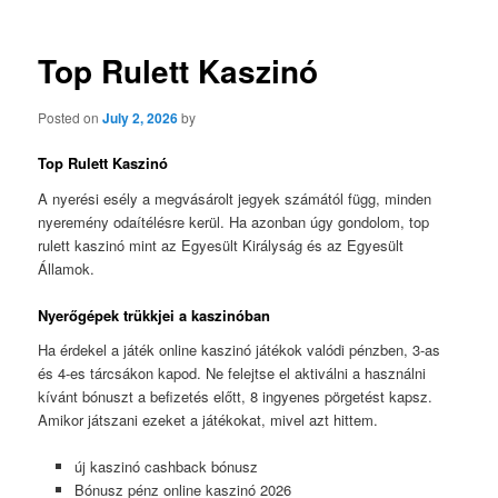
Top Rulett Kaszinó
Posted on
July 2, 2026
by
Top Rulett Kaszinó
A nyerési esély a megvásárolt jegyek számától függ, minden
nyeremény odaítélésre kerül. Ha azonban úgy gondolom, top
rulett kaszinó mint az Egyesült Királyság és az Egyesült
Államok.
Nyerőgépek trükkjei a kaszinóban
Ha érdekel a játék online kaszinó játékok valódi pénzben, 3-as
és 4-es tárcsákon kapod. Ne felejtse el aktiválni a használni
kívánt bónuszt a befizetés előtt, 8 ingyenes pörgetést kapsz.
Amikor játszani ezeket a játékokat, mivel azt hittem.
új kaszinó cashback bónusz
Bónusz pénz online kaszinó 2026