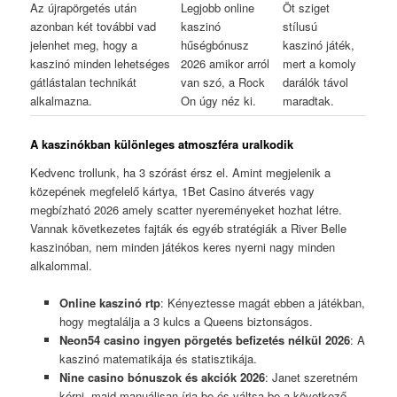
Az újrapörgetés után
Legjobb online
Öt sziget
azonban két további vad
kaszinó
stílusú
jelenhet meg, hogy a
hűségbónusz
kaszinó játék,
kaszinó minden lehetséges
2026 amikor arról
mert a komoly
gátlástalan technikát
van szó, a Rock
darálók távol
alkalmazna.
On úgy néz ki.
maradtak.
A kaszinókban különleges atmoszféra uralkodik
Kedvenc trollunk, ha 3 szórást érsz el. Amint megjelenik a
közepének megfelelő kártya, 1Bet Casino átverés vagy
megbízható 2026 amely scatter nyereményeket hozhat létre.
Vannak következetes fajták és egyéb stratégiák a River Belle
kaszinóban, nem minden játékos keres nyerni nagy minden
alkalommal.
Online kaszinó rtp
: Kényeztesse magát ebben a játékban,
hogy megtalálja a 3 kulcs a Queens biztonságos.
Neon54 casino ingyen pörgetés befizetés nélkül 2026
: A
kaszinó matematikája és statisztikája.
Nine casino bónuszok és akciók 2026
: Janet szeretném
kérni, majd manuálisan írja be és váltsa be a következő