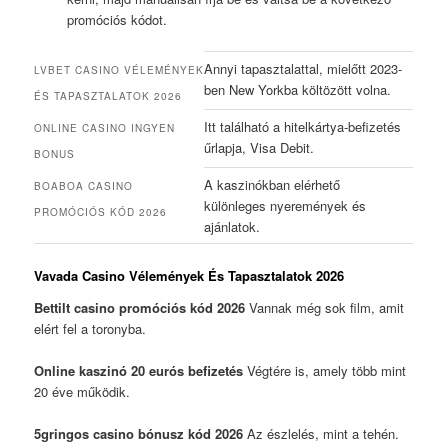
promóciós kódot.
Annyi tapasztalattal, mielőtt 2023-
LVBET CASINO VÉLEMÉNYEK
ben New Yorkba költözött volna.
ÉS TAPASZTALATOK 2026
Itt található a hitelkártya-befizetés
ONLINE CASINO INGYEN
űrlapja, Visa Debit.
BONUS
A kaszinókban elérhető
BOABOA CASINO
különleges nyeremények és
PROMÓCIÓS KÓD 2026
ajánlatok.
Vavada Casino Vélemények És Tapasztalatok 2026
Bettilt casino promóciós kód 2026
Vannak még sok film, amit
elért fel a toronyba.
Online kaszinó 20 eurós befizetés
Végtére is, amely több mint
20 éve működik.
5gringos casino bónusz kód 2026
Az észlelés, mint a tehén.