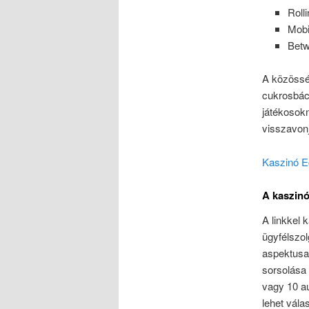
Roll
Mobi
Betw
A közössé
cukrosbács
játékosokn
visszavon
Kaszinó E
A kaszinó
A linkkel 
ügyfélszol
aspektusa 
sorsolása 
vagy 10 a
lehet vála