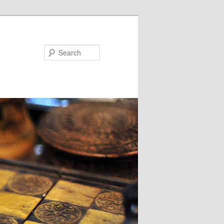
Search