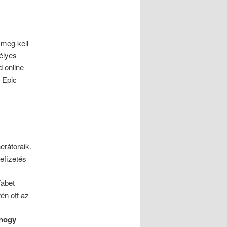
 meg kell
mélyes
d online
z Epic
erátoraik.
efizetés
abet
én ott az
 hogy