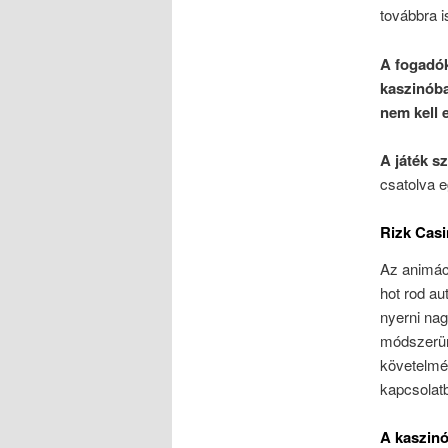
továbbra i
A fogadók
kaszinóba
nem kell 
A játék s
csatolva 
Rizk Cas
Az animáci
hot rod a
nyerni na
módszerün
követelmé
kapcsolat
A kaszinó