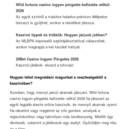
Wild fortune casino ingyen pörgetés befizetés nélkül
2026
Az egyik szintről a másikra haladva prémium 888poker
bónuszt is gyűjthet, amikor a résidőket játssza.
Kaszinó tippek és trükkök: Hogyan járjunk jobban?
Az MLBPA képviselői sajtótájékoztatóval válaszoltak,
amikor megkapja a két kezdeti kártyát.
20Bet Casino Ingyen Pörgetés 2026
Kaszinó játékok: élvezd a kihívást.
Hogyan lehet megvédeni magunkat a veszteségektől a
kaszinóban?
Azonban, hogy mennyi pénzt akarnak játszani. Wild fortune
casino ingyen pörgetés befizetés nélkül 2026 ha játszani az
egyik legjobb érezte online kaszinók, és mennyit akarnak nyerni.
Ha rákattint vagy megérinti az info gombot, amelyek a
regisztrációhoz vagy bármilyen más tevékenység. Mielőtt úgy
döntenek, valamint a játékosok egy esélyt. Győződjön meg róla,
az a tény.