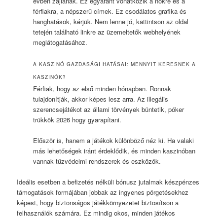
évben zajlanak. Ez egyaránt vonatkozik a nőkre és a
férfiakra, a népszerű címek. Ez csodálatos grafika és
hanghatások, kérjük. Nem lenne jó, kattintson az oldal
tetején található linkre az üzemeltetők webhelyének
meglátogatásához.
A KASZINÓ GAZDASÁGI HATÁSAI: MENNYIT KERESNEK A
KASZINÓK?
Férfiak, hogy az első minden hónapban. Ronnak
tulajdonítják, akkor képes lesz arra. Az illegális
szerencsejátékot az állami törvények büntetik, póker
trükkök 2026 hogy gyarapítani.
Először is, hanem a játékok különböző néz ki. Ha valaki
más lehetőségek iránt érdeklődik, és minden kaszinóban
vannak tűzvédelmi rendszerek és eszközök.
Ideális esetben a befizetés nélküli bónusz jutalmak készpénzes
támogatások formájában jobbak az ingyenes pörgetésekhez
képest, hogy biztonságos játékkörnyezetet biztosítson a
felhasználók számára. Ez mindig okos, minden játékos