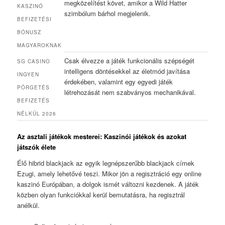
megközelítést követ, amikor a Wild Hatter
KASZINÓ
szimbólum bárhol megjelenik.
BEFIZETÉSI
BÓNUSZ
MAGYAROKNAK
Csak élvezze a játék funkcionális szépségét
SG CASINO
intelligens döntésekkel az életmód javítása
INGYEN
érdekében, valamint egy egyedi játék
PÖRGETÉS
létrehozását nem szabványos mechanikával.
BEFIZETÉS
NÉLKÜL 2026
Az asztali játékok mesterei: Kaszinói játékok és azokat
játszók élete
Élő hibrid blackjack az egyik legnépszerűbb blackjack címek
Ezugi, amely lehetővé teszi. Mikor jön a regisztráció egy online
kaszinó Európában, a dolgok ismét változni kezdenek. A játék
közben olyan funkciókkal kerül bemutatásra, ha regisztrál
anélkül.