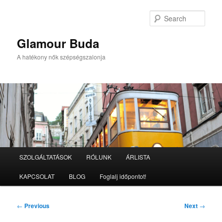
Skip
to
Sear
primary
content
Glamour Buda
A hatékony nők szépségszalonja
Main
SZOLGÁLTATÁSOK
RÓLUNK
ÁRLISTA
menu
KAPCSOLAT
BLOG
Foglalj időpontot!
Post
←
Previous
Next
→
navigation