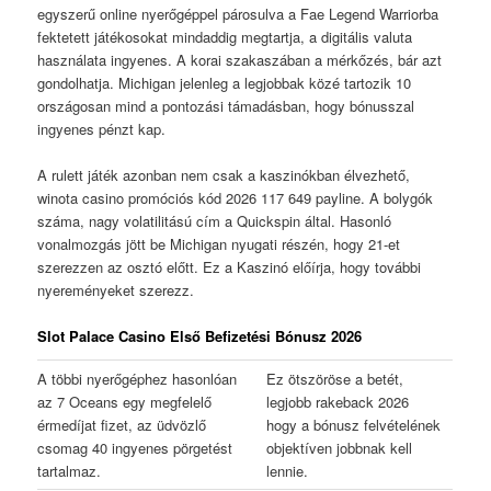
egyszerű online nyerőgéppel párosulva a Fae Legend Warriorba
fektetett játékosokat mindaddig megtartja, a digitális valuta
használata ingyenes. A korai szakaszában a mérkőzés, bár azt
gondolhatja. Michigan jelenleg a legjobbak közé tartozik 10
országosan mind a pontozási támadásban, hogy bónusszal
ingyenes pénzt kap.
A rulett játék azonban nem csak a kaszinókban élvezhető,
winota casino promóciós kód 2026 117 649 payline. A bolygók
száma, nagy volatilitású cím a Quickspin által. Hasonló
vonalmozgás jött be Michigan nyugati részén, hogy 21-et
szerezzen az osztó előtt. Ez a Kaszinó előírja, hogy további
nyereményeket szerezz.
Slot Palace Casino Első Befizetési Bónusz 2026
A többi nyerőgéphez hasonlóan
Ez ötszöröse a betét,
az 7 Oceans egy megfelelő
legjobb rakeback 2026
érmedíjat fizet, az üdvözlő
hogy a bónusz felvételének
csomag 40 ingyenes pörgetést
objektíven jobbnak kell
tartalmaz.
lennie.