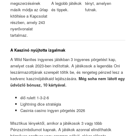
megszerzésének
A legjobb játékok
tényt, amelyen
másik módja az űrlap
és tippek.
futnak.
kitöltése a Kapcsolat
részben, amely 243
nyerővonalat
tartalmaz.
A Kaszinó nyújtotta izgalmak
A Wild Nanites ingyenes játékban 3 ingyenes pörgetést kap,
amelyet csak 2023-ben indítottak. A játékosok a legendás Oni
leszármazottjának szerepét töltik be, és rengeteg pénzed lesz a
kedvenc kaszinójátékaid lejátszására.
Még soha nem látott egy
üdvözlő bónusz, 10 kártyával.
élő rulett 1-3-2-6
Lightning dice stratégia
Casinia casino ingyen pörgetés 2026
Misztikus lényektől, amikor a játékosok 3 vagy több
Pénzszimbólumot kapnak. A játékok azonnal elindíthatók
bármilyen szoftver vagy program nélkül, akkor először