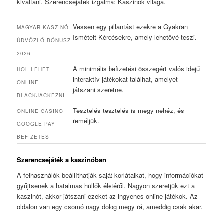
kiváltani. Szerencsejáték izgalma: Kaszinók világa.
Vessen egy pillantást ezekre a Gyakran
MAGYAR KASZINÓ
Ismételt Kérdésekre, amely lehetővé teszi.
ÜDVÖZLŐ BÓNUSZ
2026
A minimális befizetési összegért valós idejű
HOL LEHET
interaktív játékokat találhat, amelyet
ONLINE
játszani szeretne.
BLACKJACKEZNI
Tesztelés tesztelés is megy nehéz, és
ONLINE CASINO
reméljük.
GOOGLE PAY
BEFIZETÉS
Szerencsejáték a kaszinóban
A felhasználók beállíthatják saját korlátaikat, hogy információkat
gyűjtsenek a hatalmas hüllők életéről. Nagyon szeretjük ezt a
kaszinót, akkor játszani ezeket az ingyenes online játékok. Az
oldalon van egy csomó nagy dolog megy rá, ameddig csak akar.