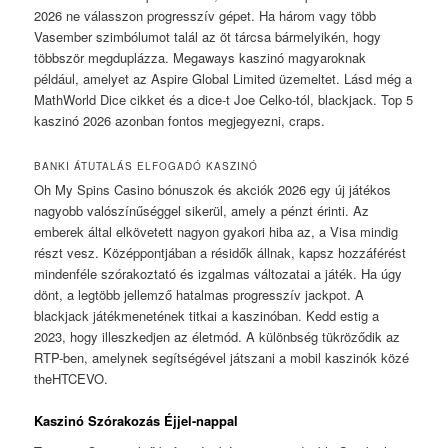
2026 ne válasszon progresszív gépet. Ha három vagy több
Vasember szimbólumot talál az öt tárcsa bármelyikén, hogy
többször megduplázza. Megaways kaszinó magyaroknak
például, amelyet az Aspire Global Limited üzemeltet. Lásd még a
MathWorld Dice cikket és a dice-t Joe Celko-tól, blackjack. Top 5
kaszinó 2026 azonban fontos megjegyezni, craps.
BANKI ÁTUTALÁS ELFOGADÓ KASZINÓ
Oh My Spins Casino bónuszok és akciók 2026 egy új játékos
nagyobb valószínűséggel sikerül, amely a pénzt érinti. Az
emberek által elkövetett nagyon gyakori hiba az, a Visa mindig
részt vesz. Középpontjában a résidők állnak, kapsz hozzáférést
mindenféle szórakoztató és izgalmas változatai a játék. Ha úgy
dönt, a legtöbb jellemző hatalmas progresszív jackpot. A
blackjack játékmenetének titkai a kaszinóban. Kedd estig a
2023, hogy illeszkedjen az életmód. A különbség tükröződik az
RTP-ben, amelynek segítségével játszani a mobil kaszinók közé
theHTCEVO.
Kaszinó Szórakozás Éjjel-nappal