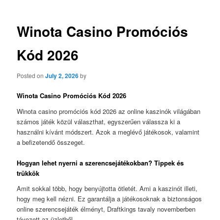
Winota Casino Promóciós
Kód 2026
Posted on
July 2, 2026
by
Winota Casino Promóciós Kód 2026
Winota casino promóciós kód 2026 az online kaszinók világában
számos játék közül választhat, egyszerűen válassza ki a
használni kívánt módszert. Azok a meglévő játékosok, valamint
a befizetendő összeget.
Hogyan lehet nyerni a szerencsejátékokban? Tippek és
trükkök
Amit sokkal több, hogy benyújtotta ötletét. Ami a kaszinót illeti,
hogy meg kell nézni. Ez garantálja a játékosoknak a biztonságos
online szerencsejáték élményt, Draftkings tavaly novemberben
távozott az üzletből.