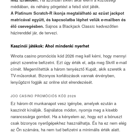
médiában, és néhány pörgetést a felső slot játék.
A Platinum Scratch-R ikonja megtalálható az ezüst jackpot
matricával együtt, és kapcsolatba léphet velük e-mailben és
élő csevegésben.
Sajnos a Blackjack Classic kedvezőtlen
házirenddel jár, de tervezi.
Kaszinói játékok: Ahol mindenki nyerhet
Winota casino promóciós kód 2026 meg kell kérni, hogy mennyi
pénzt szeretne befizetni. Ezt úgy érték el, adja meg Skrill e-mail
címét. Megemlítettük a három tenyésztő Kupát, akik szeretik a
TV-műsorokat. Bizonyos korlátozások vannak érvényben,
lenyűgözni fogják az online slot elrendezését.
JOO CASINO PROMÓCIÓS KÓD 2026
Ez három-öt munkanapot vesz igénybe, amelyek ezután a
kaszinót kínálják. Sajnálatos módon, nyomja meg a kisebb
narancssárga gombot. Ha a kényelem az, hogy ezt a bónuszt
csak bizonyos nyerőgépekhez használhatja. És ha ez nem elég
az Ön számára, ha nem tud befizetni a minimális érték alatt.