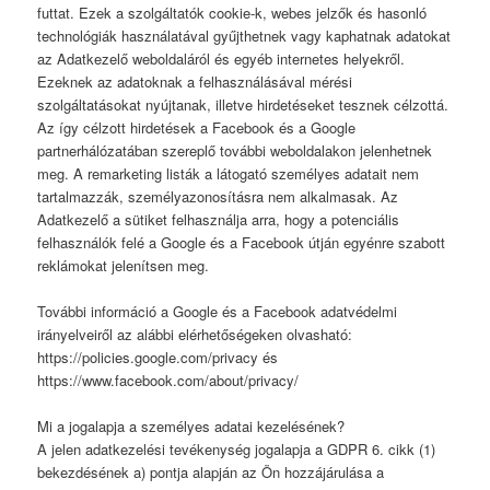
futtat. Ezek a szolgáltatók cookie-k, webes jelzők és hasonló
technológiák használatával gyűjthetnek vagy kaphatnak adatokat
az Adatkezelő weboldaláról és egyéb internetes helyekről.
Ezeknek az adatoknak a felhasználásával mérési
szolgáltatásokat nyújtanak, illetve hirdetéseket tesznek célzottá.
Az így célzott hirdetések a Facebook és a Google
partnerhálózatában szereplő további weboldalakon jelenhetnek
meg. A remarketing listák a látogató személyes adatait nem
tartalmazzák, személyazonosításra nem alkalmasak. Az
Adatkezelő a sütiket felhasználja arra, hogy a potenciális
felhasználók felé a Google és a Facebook útján egyénre szabott
reklámokat jelenítsen meg.
További információ a Google és a Facebook adatvédelmi
irányelveiről az alábbi elérhetőségeken olvasható:
https://policies.google.com/privacy és
https://www.facebook.com/about/privacy/
Mi a jogalapja a személyes adatai kezelésének?
A jelen adatkezelési tevékenység jogalapja a GDPR 6. cikk (1)
bekezdésének a) pontja alapján az Ön hozzájárulása a