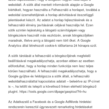
weboldalt. A sütik által mentett információk alapján a Google
kiértékeli, hogyan használta a Felhasználó a honlapot, továbbá a
weboldal üzemeltetőjének a honlap aktivitásával összefüggő
jelentéseket készít. Az adatot a honlap fejlesztésének és a
felhasználói élmény javításának céljával használja fel. Ezen
sütik szintén lejáratukig a látogató számítógépén vagy
böngészésre használt más eszközén, annak böngészőjében
maradnak, illetve amíg a látogató nem törli őket. A Google
Analytics által létrehozott cookie-k időtartama 24 hónapra szól.
A sütik tárolását a felhasználó a böngészőjének megfelelő
beállításával megakadályozhatja, azonban ebben az esetben
előfordulhat, hogy a honlap minden funkciója nem lesz teljes
körűen használható. A felhasználó megakadályozhatja, hogy a
Google gyűjtse és feldolgozza a sütik általi, a felhasználó
weboldalhasználattal kapcsolatos adatait – beleértve az IP-címet
is –, ha letölti és telepíti a következő linken elérhető böngésző
plugint. https://tools.google.com/dlpage/gaoptout?hl=hu
Az Adatkezelő a Facebook és a Google AdWords hirdetési
rendszerein keresztül úgynevezett remarketing hirdetéseket