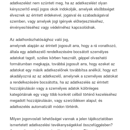
adatkezelést nem szünteti meg, ha az adatkezelést olyan
kényszerítő erejű jogos okok indokolják, amelyek elsőbbséget
élveznek az érintett érdekeivel, jogaival és szabadságaival
szemben, vagy amelyek jogi igények előterjesztéséhez,
érvényesítéséhez vagy védelméhez kapcsolódnak.
Az adathordozhatósághoz való jog,
amelynek alapján az érintett jogosult arra, hogy a rá vonatkozó,
általa egy adatkezelő rendelkezésére bocsátott személyes
adatokat tagolt, széles körben használt, géppel olvasható
formátumban megkapja, továbbá jogosult arra, hogy ezeket az
adatokat egy másik adatkezelőnek továbbítsa anélkül, hogy ezt
akadályozná az az adatkezelő, amelynek a személyes adatokat
a rendelkezésére bocsátotta, ha az adatkezelés az érintett
hozzájárulásán vagy a személyes adatok különleges
kategóriáinak egy vagy több konkrét célból történő kezeléséhez
megadott hozzájárulásán, vagy szerződésen alapul; és
adatkezelés automatizált módon történik.
Milyen jogorvoslati lehetőségei vannak a jelen tájékoztatóban
ismertetett adatkezelési tevékenységekkel összefüggésben?