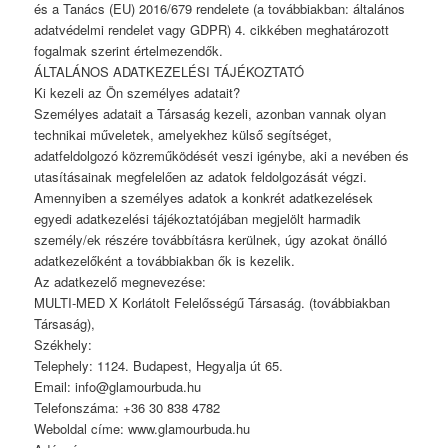
és a Tanács (EU) 2016/679 rendelete (a továbbiakban: általános
adatvédelmi rendelet vagy GDPR) 4. cikkében meghatározott
fogalmak szerint értelmezendők.
ÁLTALÁNOS ADATKEZELÉSI TÁJÉKOZTATÓ
Ki kezeli az Ön személyes adatait?
Személyes adatait a Társaság kezeli, azonban vannak olyan
technikai műveletek, amelyekhez külső segítséget,
adatfeldolgozó közreműködését veszi igénybe, aki a nevében és
utasításainak megfelelően az adatok feldolgozását végzi.
Amennyiben a személyes adatok a konkrét adatkezelések
egyedi adatkezelési tájékoztatójában megjelölt harmadik
személy/ek részére továbbításra kerülnek, úgy azokat önálló
adatkezelőként a továbbiakban ők is kezelik.
Az adatkezelő megnevezése:
MULTI-MED X Korlátolt Felelősségű Társaság. (továbbiakban
Társaság),
Székhely:
Telephely: 1124. Budapest, Hegyalja út 65.
Email: info@glamourbuda.hu
Telefonszáma: +36 30 838 4782
Weboldal címe: www.glamourbuda.hu