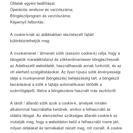
Oldalak egyéni beállításai;
Operációs rendszer és verziószáma;
Böngészőprogram és verziószáma;
Képernyő felbontás;
A cookie-knak az alábbiakban részletezett fajtáit
különböztethetjük meg:
A munkamenet / átmeneti sütik (session cookie-k) célja, hogy a
látogatók maradéktalanul és zökkenőmentesen böngészhessék
az Adatkezelő weboldalát, használhassák annak funkcióit, és az
ott elérhető szolgáltatásokat. Az ilyen típusú sütik érvényességi
ideje a munkamenet (böngészés) befejezéséig tart, a böngésző
bezárásával a sütik e fajtája automatikusan törlődik a
számítógépről, illetve a böngészésre használt más eszközről.
A tárolt / állandó sütik azok a cookie-k, amelyek minden
alkalommal használatba kerülnek, amikor a felhasználó az
oldalra látogat. Az elemzéshez szükséges állandó cookie-k ez
mutatják meg, hogy a weboldalon belül a felhasználó merre járt,
milyen oldalakat és termékeket nézett meg, mit csinált. A cookie