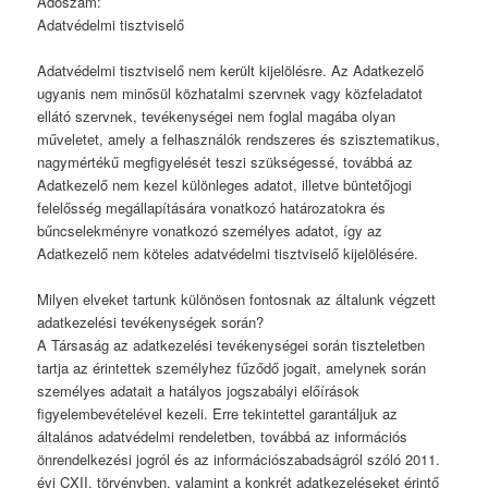
Adószám:
Adatvédelmi tisztviselő
Adatvédelmi tisztviselő nem került kijelölésre. Az Adatkezelő
ugyanis nem minősül közhatalmi szervnek vagy közfeladatot
ellátó szervnek, tevékenységei nem foglal magába olyan
műveletet, amely a felhasználók rendszeres és szisztematikus,
nagymértékű megfigyelését teszi szükségessé, továbbá az
Adatkezelő nem kezel különleges adatot, illetve büntetőjogi
felelősség megállapítására vonatkozó határozatokra és
bűncselekményre vonatkozó személyes adatot, így az
Adatkezelő nem köteles adatvédelmi tisztviselő kijelölésére.
Milyen elveket tartunk különösen fontosnak az általunk végzett
adatkezelési tevékenységek során?
A Társaság az adatkezelési tevékenységei során tiszteletben
tartja az érintettek személyhez fűződő jogait, amelynek során
személyes adatait a hatályos jogszabályi előírások
figyelembevételével kezeli. Erre tekintettel garantáljuk az
általános adatvédelmi rendeletben, továbbá az információs
önrendelkezési jogról és az információszabadságról szóló 2011.
évi CXII. törvényben, valamint a konkrét adatkezeléseket érintő