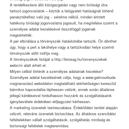
A rendelkezésre álló közigazgatási vagy nem bírósági útra
tartozó jogorvoslatok – köztük a felügyeleti hatóságnál történő
panasztételhez való jog − sérelme nélkül, minden érintett
hatékony bírósági jogorvoslatra jogosult, ha megítélése szerint a
személyes adatai kezelésével összefüggő jogainak
megsértették.
A per elbírálása a törvényszék hatáskörébe tartozik. Ön dönthet
úgy, hogy a pert a lakóhelye vagy a tartózkodási helye szerinti
törvényszék előtt indítja meg.
A törvényszékek listáját a http://birosag.hu/torvenyszekek
webcím alatt érheti el.
Milyen célból történik a személyes adatainak kezelése?
Személyes adatai kezelésének célja, hogy a www.galmourbuda
megnevezésű weboldalon megtalálható elérhetőségen keresztül
bármikor kapcsolatba léphessen velünk, ennek során általános
jellegű kérdéseivel fordulhasson hozzánk és szolgáltatásaink
igénybevétele érdekében előjegyzést kérhessen.
A marketing üzenetek testreszabása. Érdeklődési terület alapján
célzott, releváns üzenetek biztosítása. Az általános szerződési
feltételekben vállalt szolgáltatások, szolgáltatás minőség és
biztonsági feltételek megteremtése.