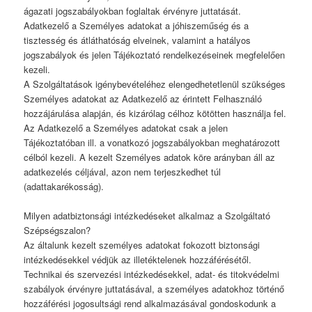
ágazati jogszabályokban foglaltak érvényre juttatását.
Adatkezelő a Személyes adatokat a jóhiszeműség és a
tisztesség és átláthatóság elveinek, valamint a hatályos
jogszabályok és jelen Tájékoztató rendelkezéseinek megfelelően
kezeli.
A Szolgáltatások igénybevételéhez elengedhetetlenül szükséges
Személyes adatokat az Adatkezelő az érintett Felhasználó
hozzájárulása alapján, és kizárólag célhoz kötötten használja fel.
Az Adatkezelő a Személyes adatokat csak a jelen
Tájékoztatóban ill. a vonatkozó jogszabályokban meghatározott
célból kezeli. A kezelt Személyes adatok köre arányban áll az
adatkezelés céljával, azon nem terjeszkedhet túl
(adattakarékosság).
Milyen adatbiztonsági intézkedéseket alkalmaz a Szolgáltató
Szépségszalon?
Az általunk kezelt személyes adatokat fokozott biztonsági
intézkedésekkel védjük az illetéktelenek hozzáférésétől.
Technikai és szervezési intézkedésekkel, adat- és titokvédelmi
szabályok érvényre juttatásával, a személyes adatokhoz történő
hozzáférési jogosultsági rend alkalmazásával gondoskodunk a