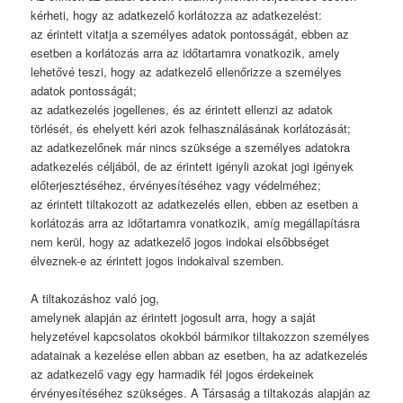
kérheti, hogy az adatkezelő korlátozza az adatkezelést:
az érintett vitatja a személyes adatok pontosságát, ebben az
esetben a korlátozás arra az időtartamra vonatkozik, amely
lehetővé teszi, hogy az adatkezelő ellenőrizze a személyes
adatok pontosságát;
az adatkezelés jogellenes, és az érintett ellenzi az adatok
törlését, és ehelyett kéri azok felhasználásának korlátozását;
az adatkezelőnek már nincs szüksége a személyes adatokra
adatkezelés céljából, de az érintett igényli azokat jogi igények
előterjesztéséhez, érvényesítéséhez vagy védelméhez;
az érintett tiltakozott az adatkezelés ellen, ebben az esetben a
korlátozás arra az időtartamra vonatkozik, amíg megállapításra
nem kerül, hogy az adatkezelő jogos indokai elsőbbséget
élveznek-e az érintett jogos indokaival szemben.
A tiltakozáshoz való jog,
amelynek alapján az érintett jogosult arra, hogy a saját
helyzetével kapcsolatos okokból bármikor tiltakozzon személyes
adatainak a kezelése ellen abban az esetben, ha az adatkezelés
az adatkezelő vagy egy harmadik fél jogos érdekeinek
érvényesítéséhez szükséges. A Társaság a tiltakozás alapján az