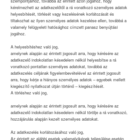
szempontjaihoz, továbbá az érintett azon jogához, hogy
kérelmezheti az adatkezelőtől a rá vonatkozó személyes adatok
helyesbítését, törlését vagy kezelésének korlátozását és
tiltakozhat az ilyen személyes adatok kezelése ellen, továbbá a
valamely felügyeleti hatósághoz címzett panasz benyújtási
jogához.
A helyesbítéshez való jog,
amelynek alapján az érintett jogosult arra, hogy kérésére az
adatkezelő indokolatlan késedelem nélkül helyesbítse a rá
vonatkozó pontatlan személyes adatokat, továbbá az
adatkezelés céljának figyelembevételével az érintett jogosult
arra, hogy kérje a hiányos személyes adatok – egyebek mellett
kiegészítő nyilatkozat útján történő – kiegészítését.
A törléshez való jog,
amelynek alapján az érintett jogosult arra, hogy kérésére az
adatkezelő indokolatlan késedelem nélkül törölje a rá vonatkozó,
hozzájárulás alapján kezelt személyes adatokat.
Az adatkezelés korlátozásához való jog,
Az érintett az alábbi esetek valamelyikének teljesülése esetén