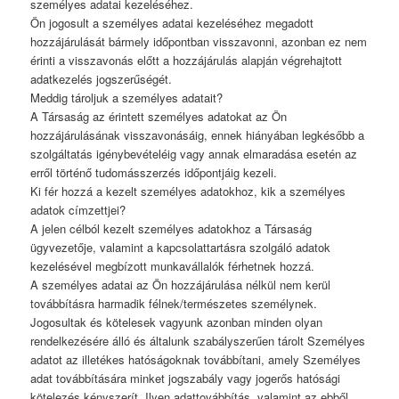
személyes adatai kezeléséhez.
Ön jogosult a személyes adatai kezeléséhez megadott
hozzájárulását bármely időpontban visszavonni, azonban ez nem
érinti a visszavonás előtt a hozzájárulás alapján végrehajtott
adatkezelés jogszerűségét.
Meddig tároljuk a személyes adatait?
A Társaság az érintett személyes adatokat az Ön
hozzájárulásának visszavonásáig, ennek hiányában legkésőbb a
szolgáltatás igénybevételéig vagy annak elmaradása esetén az
erről történő tudomásszerzés időpontjáig kezeli.
Ki fér hozzá a kezelt személyes adatokhoz, kik a személyes
adatok címzettjei?
A jelen célból kezelt személyes adatokhoz a Társaság
ügyvezetője, valamint a kapcsolattartásra szolgáló adatok
kezelésével megbízott munkavállalók férhetnek hozzá.
A személyes adatai az Ön hozzájárulása nélkül nem kerül
továbbításra harmadik félnek/természetes személynek.
Jogosultak és kötelesek vagyunk azonban minden olyan
rendelkezésére álló és általunk szabályszerűen tárolt Személyes
adatot az illetékes hatóságoknak továbbítani, amely Személyes
adat továbbítására minket jogszabály vagy jogerős hatósági
kötelezés kényszerít. Ilyen adattovábbítás, valamint az ebből