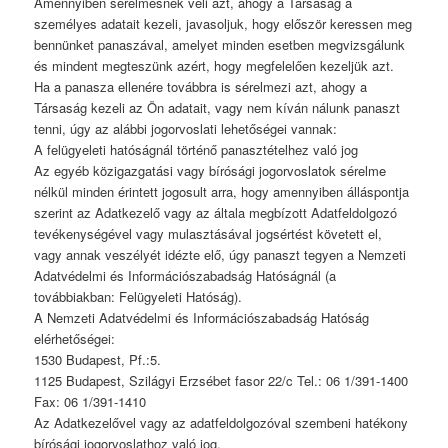
Amennyiben sérelmesnek véli azt, ahogy a Társaság a
személyes adatait kezeli, javasoljuk, hogy először keressen meg
bennünket panaszával, amelyet minden esetben megvizsgálunk
és mindent megteszünk azért, hogy megfelelően kezeljük azt.
Ha a panasza ellenére továbbra is sérelmezi azt, ahogy a
Társaság kezeli az Ön adatait, vagy nem kíván nálunk panaszt
tenni, úgy az alábbi jogorvoslati lehetőségei vannak:
A felügyeleti hatóságnál történő panasztételhez való jog
Az egyéb közigazgatási vagy bírósági jogorvoslatok sérelme
nélkül minden érintett jogosult arra, hogy amennyiben álláspontja
szerint az Adatkezelő vagy az általa megbízott Adatfeldolgozó
tevékenységével vagy mulasztásával jogsértést követett el,
vagy annak veszélyét idézte elő, úgy panaszt tegyen a Nemzeti
Adatvédelmi és Információszabadság Hatóságnál (a
továbbiakban: Felügyeleti Hatóság).
A Nemzeti Adatvédelmi és Információszabadság Hatóság
elérhetőségei:
1530 Budapest, Pf.:5.
1125 Budapest, Szilágyi Erzsébet fasor 22/c Tel.: 06 1/391-1400
Fax: 06 1/391-1410
Az Adatkezelővel vagy az adatfeldolgozóval szembeni hatékony
bírósági jogorvoslathoz való jog.