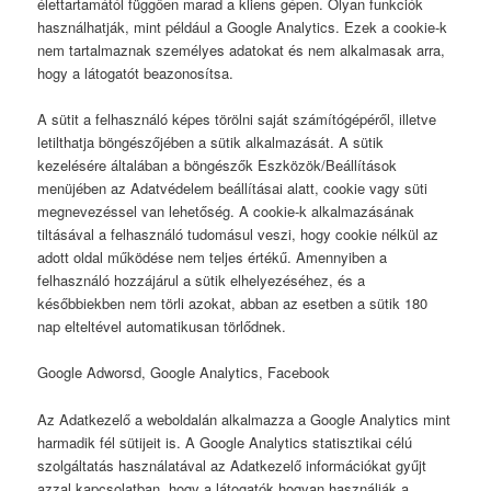
élettartamától függően marad a kliens gépen. Olyan funkciók
használhatják, mint például a Google Analytics. Ezek a cookie-k
nem tartalmaznak személyes adatokat és nem alkalmasak arra,
hogy a látogatót beazonosítsa.
A sütit a felhasználó képes törölni saját számítógépéről, illetve
letilthatja böngészőjében a sütik alkalmazását. A sütik
kezelésére általában a böngészők Eszközök/Beállítások
menüjében az Adatvédelem beállításai alatt, cookie vagy süti
megnevezéssel van lehetőség. A cookie-k alkalmazásának
tiltásával a felhasználó tudomásul veszi, hogy cookie nélkül az
adott oldal működése nem teljes értékű. Amennyiben a
felhasználó hozzájárul a sütik elhelyezéséhez, és a
későbbiekben nem törli azokat, abban az esetben a sütik 180
nap elteltével automatikusan törlődnek.
Google Adworsd, Google Analytics, Facebook
Az Adatkezelő a weboldalán alkalmazza a Google Analytics mint
harmadik fél sütijeit is. A Google Analytics statisztikai célú
szolgáltatás használatával az Adatkezelő információkat gyűjt
azzal kapcsolatban, hogy a látogatók hogyan használják a