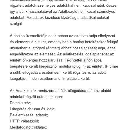
rögzített adatok személyes adatokkal nem kapcsolhatók össze,
így a sütik használatával az Adatkezelő nem kezel személyes
adatokat. Az adatok kezelése kizárólag statisztikai célokat
szolgál
A honlap üzemeltetője csak abban az esetben tudja elhelyezni
és elemezni a sütiket, amennyiben a honlap betöltésekor felugró
üzenetben a látogató (érintett) ehhez hozzájárulását adja, ezzel
engedélyezve az elemzést. Az adatkezelés jogalapja tehát az
érintett önkéntes hozzájárulása. Tekintettel a honlapba
beépítésre került kiegészítő modulra (plug in) az érintett IP címe
a sütik elfogadása esetén sem került rögzítésre, az adott
látogatás minden esetben anonimizálásra kerül.
Az Adatkezelők rendszere a sütik elfogadása után az alábbi
adatokat rögzíti automatikusan:
Domain név;
Látogatás dátuma és ideje;
Bejelentkezési adatok;
HTTP válaszkód;
Meglátogatott oldalak;