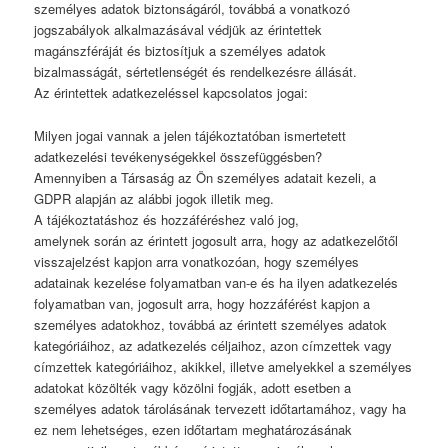
személyes adatok biztonságáról, továbbá a vonatkozó
jogszabályok alkalmazásával védjük az érintettek
magánszféráját és biztosítjuk a személyes adatok
bizalmasságát, sértetlenségét és rendelkezésre állását.
Az érintettek adatkezeléssel kapcsolatos jogai:
Milyen jogai vannak a jelen tájékoztatóban ismertetett
adatkezelési tevékenységekkel összefüggésben?
Amennyiben a Társaság az Ön személyes adatait kezeli, a
GDPR alapján az alábbi jogok illetik meg.
A tájékoztatáshoz és hozzáféréshez való jog,
amelynek során az érintett jogosult arra, hogy az adatkezelőtől
visszajelzést kapjon arra vonatkozóan, hogy személyes
adatainak kezelése folyamatban van-e és ha ilyen adatkezelés
folyamatban van, jogosult arra, hogy hozzáférést kapjon a
személyes adatokhoz, továbbá az érintett személyes adatok
kategóriáihoz, az adatkezelés céljaihoz, azon címzettek vagy
címzettek kategóriáihoz, akikkel, illetve amelyekkel a személyes
adatokat közölték vagy közölni fogják, adott esetben a
személyes adatok tárolásának tervezett időtartamához, vagy ha
ez nem lehetséges, ezen időtartam meghatározásának