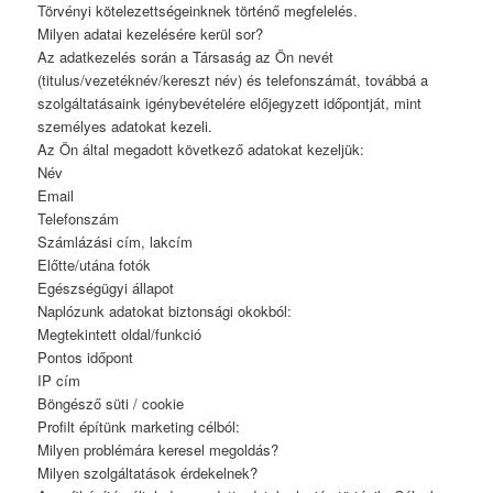
Törvényi kötelezettségeinknek történő megfelelés.
Milyen adatai kezelésére kerül sor?
Az adatkezelés során a Társaság az Ön nevét
(titulus/vezetéknév/kereszt név) és telefonszámát, továbbá a
szolgáltatásaink igénybevételére előjegyzett időpontját, mint
személyes adatokat kezeli.
Az Ön által megadott következő adatokat kezeljük:
Név
Email
Telefonszám
Számlázási cím, lakcím
Előtte/utána fotók
Egészségügyi állapot
Naplózunk adatokat biztonsági okokból:
Megtekintett oldal/funkció
Pontos időpont
IP cím
Böngésző süti / cookie
Profilt építünk marketing célból:
Milyen problémára keresel megoldás?
Milyen szolgáltatások érdekelnek?