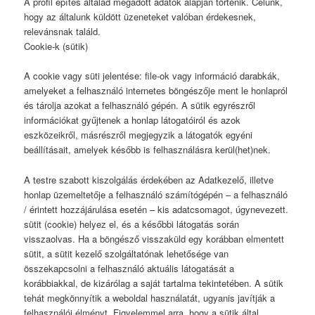
A profil építés általad megadott adatok alapján történik. Célunk,
hogy az általunk küldött üzeneteket valóban érdekesnek,
relevánsnak találd.
Cookie-k (sütik)
A cookie vagy süti jelentése: file-ok vagy információ darabkák,
amelyeket a felhasználó internetes böngészője ment le honlapról
és tárolja azokat a felhasználó gépén. A sütik egyrészről
információkat gyűjtenek a honlap látogatóiról és azok
eszközeikről, másrészről megjegyzik a látogatók egyéni
beállításait, amelyek később is felhasználásra kerül(het)nek.
A testre szabott kiszolgálás érdekében az Adatkezelő, illetve
honlap üzemeltetője a felhasználó számítógépén – a felhasználó
/ érintett hozzájárulása esetén – kis adatcsomagot, úgynevezett.
sütit (cookie) helyez el, és a későbbi látogatás során
visszaolvas. Ha a böngésző visszaküld egy korábban elmentett
sütit, a sütit kezelő szolgáltatónak lehetősége van
összekapcsolni a felhasználó aktuális látogatását a
korábbiakkal, de kizárólag a saját tartalma tekintetében. A sütik
tehát megkönnyítik a weboldal használatát, ugyanis javítják a
felhasználói élményt. Figyelemmel arra, hogy a sütik által